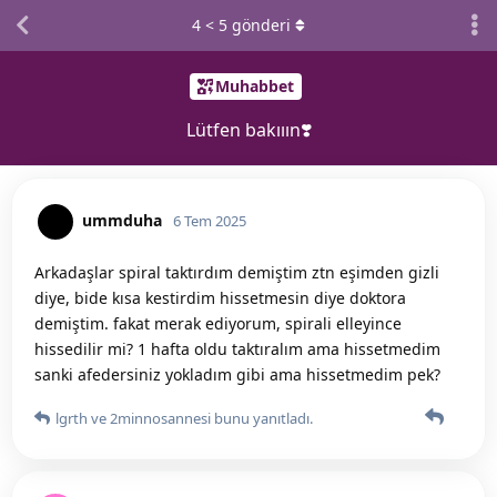
4
<
5
gönderi
Muhabbet
Lütfen bakııın❣️
ummduha
6 Tem 2025
Arkadaşlar spiral taktırdım demiştim ztn eşimden gizli
diye, bide kısa kestirdim hissetmesin diye doktora
demiştim. fakat merak ediyorum, spirali elleyince
hissedilir mi? 1 hafta oldu taktıralım ama hissetmedim
sanki afedersiniz yokladım gibi ama hissetmedim pek?
lgrth
ve
2minnosannesi
bunu yanıtladı.