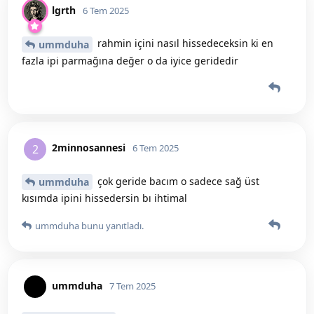
lgrth
6 Tem 2025
rahmin içini nasıl hissedeceksin ki en
ummduha
fazla ipi parmağına değer o da iyice geridedir
2minnosannesi
2
6 Tem 2025
çok geride bacım o sadece sağ üst
ummduha
kısımda ipini hissedersin bı ihtimal
ummduha
bunu yanıtladı.
ummduha
7 Tem 2025