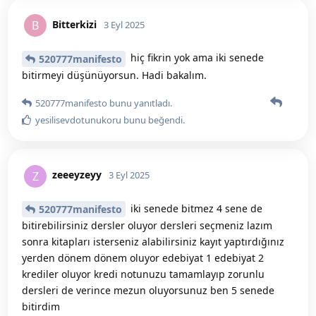
Bitterkizi
B
3 Eyl 2025
hiç fikrin yok ama iki senede
520777manifesto
bitirmeyi düşünüyorsun. Hadi bakalım.
520777manifesto
bunu yanıtladı.
yesilisevdotunukoru
bunu beğendi
.
zeeeyzeyy
Z
3 Eyl 2025
iki senede bitmez 4 sene de
520777manifesto
bitirebilirsiniz dersler oluyor dersleri seçmeniz lazım
sonra kitapları isterseniz alabilirsiniz kayıt yaptırdığınız
yerden dönem dönem oluyor edebiyat 1 edebiyat 2
krediler oluyor kredi notunuzu tamamlayıp zorunlu
dersleri de verince mezun oluyorsunuz ben 5 senede
bitirdim