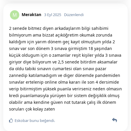
Meraktan
M
3 Eyl 2025
Düzenlendi
2 senede bitmez diyen arkadaşlarım bilgi sahibimi
bilmiyorum ama bizzat açıköğretim okumak zorunda
kaldığım için yarım dönem geç kayıt olmuştum yılda 2
sınav var son dönem 3 sınava girmiştim 18 yaşından
küçük oldugum için o zamanlar reşit kişiler yılda 3 sınava
giriyor diye biliyorum ve 2,5 senede bitirdim aksamalar
da oldu tabiki sınavın cumartesi olan sınavı pazar
zannedip katılamadıgım ve diger dönemde pandemiden
sınavlar ertelenip online olma kararı ile son 4 dersimide
verip bitirmiştim yüksek puanla verirseniz neden olmasın
kredi puanlamasıyla yürüyen bir sistem değişiklik olmuş
olabilir ama kendine güven not tutarak çalış ilk dönem
soruları çok kolay zaten
Eskobar
bunu beğendi
.