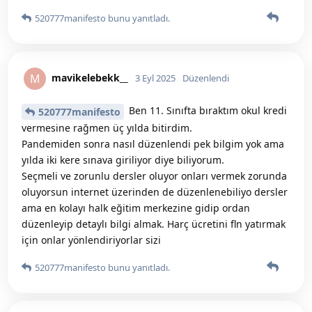
520777manifesto
bunu yanıtladı.
mavikelebekk__
M
3 Eyl 2025
Düzenlendi
Ben 11. Sınıfta bıraktım okul kredi
520777manifesto
vermesine rağmen üç yılda bitirdim.
Pandemiden sonra nasıl düzenlendi pek bilgim yok ama
yılda iki kere sınava giriliyor diye biliyorum.
Seçmeli ve zorunlu dersler oluyor onları vermek zorunda
oluyorsun internet üzerinden de düzenlenebiliyo dersler
ama en kolayı halk eğitim merkezine gidip ordan
düzenleyip detaylı bilgi almak. Harç ücretini fln yatırmak
için onlar yönlendiriyorlar sizi
520777manifesto
bunu yanıtladı.