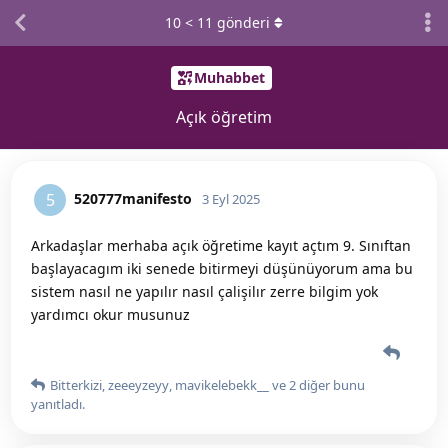
10
<
11
gönderi
Muhabbet
Açık öğretim
520777manifesto
5
3 Eyl 2025
Arkadaşlar merhaba açık öğretime kayıt açtım 9. Sınıftan
başlayacagım iki senede bitirmeyi düşünüyorum ama bu
sistem nasıl ne yapılır nasıl çalişilır zerre bilgim yok
yardımcı okur musunuz
Bitterkizi
,
zeeeyzeyy
,
mavikelebekk__
ve
2
diğer
bunu
yanıtladı.