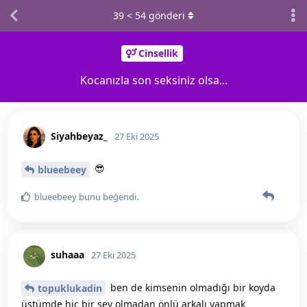
39
<
54
gönderi
Cinsellik
Kocanızla son seksiniz olsa...
Siyahbeyaz_
27 Eki 2025
😎
blueebeey
blueebeey
bunu beğendi
.
suhaaa
27 Eki 2025
ben de kimsenin olmadığı bir koyda
topuklukadin
üstümde hiç bir şey olmadan önlü arkalı yapmak