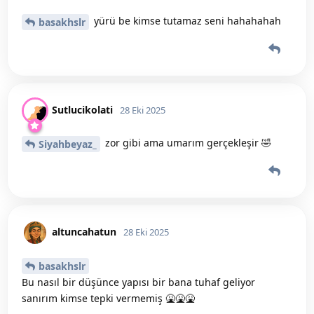
yürü be kimse tutamaz seni hahahahah
basakhslr
Sutlucikolati
28 Eki 2025
zor gibi ama umarım gerçekleşir 🤣
Siyahbeyaz_
altuncahatun
28 Eki 2025
basakhslr
Bu nasıl bir düşünce yapısı bir bana tuhaf geliyor
sanırım kimse tepki vermemiş 🤮🤮🤮