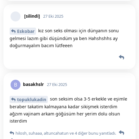
[silindi]
27 Eki 2025
kız son seks olması için dünyanın sonu
Eskobar
gelmesi lazım gibi düşündüm ya ben Hahshshhs ay
doğurmayalım bacım lütfeeen
basakhslr
B
27 Eki 2025
son seksim olsa 3-5 erkekle ve eşimle
topuklukadin
beraber takatim kalmayana kadar sikişmek isterdim
ağzım vajinam arkam göğüsüm her yerim dolu olsun
isterdim
hilosh
,
suhaaa
,
altuncahatun
ve
4
diğer
bunu yanıtladı.