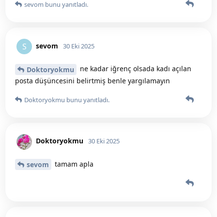
sevom
bunu yanıtladı.
sevom
S
30 Eki 2025
ne kadar iğrenç olsada kadı açılan
Doktoryokmu
posta düşüncesini belirtmiş benle yargılamayın
Doktoryokmu
bunu yanıtladı.
Doktoryokmu
30 Eki 2025
tamam apla
sevom