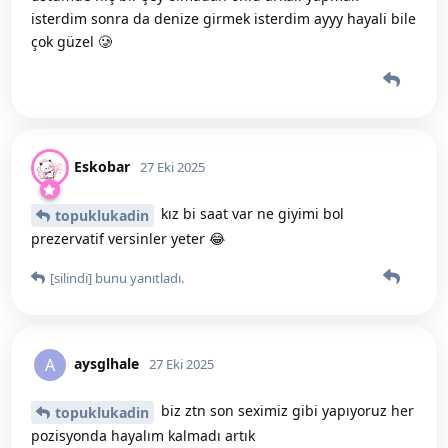
isterdim sonra da denize girmek isterdim ayyy hayali bile
çok güzel 🥲
Eskobar
27 Eki 2025
kız bi saat var ne giyimi bol
topuklukadin
prezervatif versinler yeter 😂
[silindi]
bunu yanıtladı.
aysglhale
A
27 Eki 2025
biz ztn son seximiz gibi yapıyoruz her
topuklukadin
pozisyonda hayalım kalmadı artık