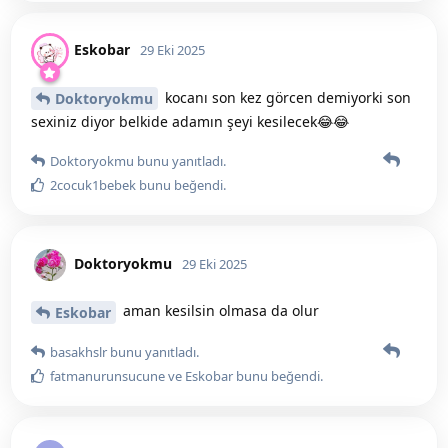
Eskobar
29 Eki 2025
kocanı son kez görcen demiyorki son
Doktoryokmu
sexiniz diyor belkide adamın şeyi kesilecek😂😂
Doktoryokmu
bunu yanıtladı.
2cocuk1bebek
bunu beğendi
.
Doktoryokmu
29 Eki 2025
aman kesilsin olmasa da olur
Eskobar
basakhslr
bunu yanıtladı.
fatmanurunsucune
ve
Eskobar
bunu beğendi
.