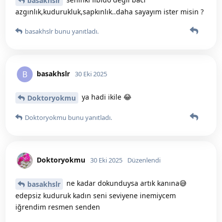
basakhslr
azgınlık,kudurukluk,sapkınlık..daha sayayım ister misin ?
basakhslr
bunu yanıtladı.
basakhslr
B
30 Eki 2025
ya hadi ikile 😂
Doktoryokmu
Doktoryokmu
bunu yanıtladı.
Doktoryokmu
30 Eki 2025
Düzenlendi
ne kadar dokunduysa artık kanına😅
basakhslr
edepsiz kuduruk kadın seni seviyene inemiycem
iğrendim resmen senden