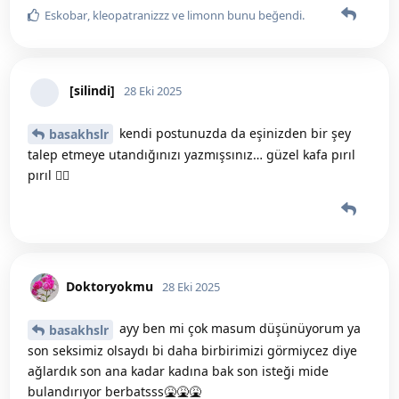
Eskobar
,
kleopatranizzz
ve
limonn
bunu beğendi
.
[silindi]
28 Eki 2025
kendi postunuzda da eşinizden bir şey
basakhslr
talep etmeye utandığınızı yazmışsınız… güzel kafa pırıl
pırıl 👌🏼
Doktoryokmu
28 Eki 2025
ayy ben mi çok masum düşünüyorum ya
basakhslr
son seksimiz olsaydı bi daha birbirimizi görmiycez diye
ağlardık son ana kadar kadına bak son isteği mide
bulandırıyor berbatsss🤮🤮🤮