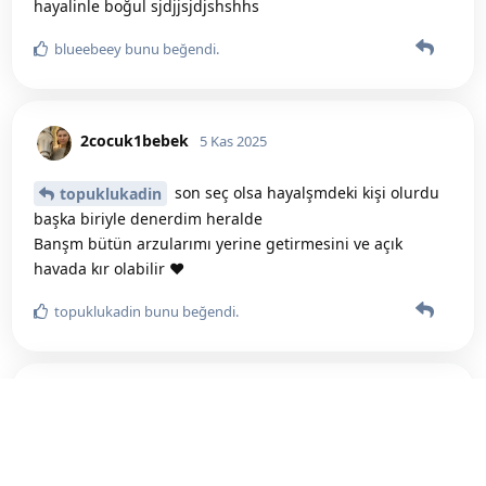
hayalinle boğul sjdjjsjdjshshhs
blueebeey
bunu beğendi
.
2cocuk1bebek
5 Kas 2025
son seç olsa hayalşmdeki kişi olurdu
topuklukadin
başka biriyle denerdim heralde
Banşm bütün arzularımı yerine getirmesini ve açık
havada kır olabilir ❤️
topuklukadin
bunu beğendi
.
2cocuk1bebek
5 Kas 2025
senin alevin niye yok bu yoruma alev
basakhslr
alman gerekiyordu