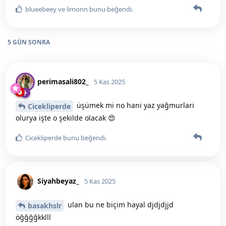
blueebeey
ve
limonn
bunu beğendi
.
5 GÜN
SONRA
perimasali802_
5 Kas 2025
üşümek mi no hani yaz yağmurlari
Cicekliperde
olurya işte o şekilde olacak 😍
Cicekliperde
bunu beğendi
.
Siyahbeyaz_
5 Kas 2025
ulan bu ne biçim hayal djdjdjjd
basakhslr
öğğğğkklll