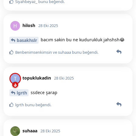
Siyahbeyaz_
bunu beğendi
.
hilosh
H
28 Eki 2025
bacım sakin bu ne kudurukluk jahshsh😂
basakhslr
Benbenimsenkimsin
ve
suhaaa
bunu beğendi
.
topuklukadin
T
28 Eki 2025
ssdece şarap
lgrth
lgrth
bunu beğendi
.
suhaaa
28 Eki 2025