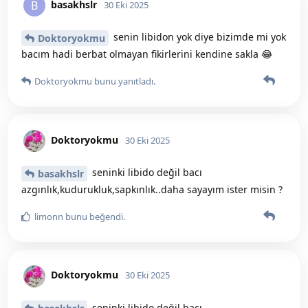
basakhslr
B
30 Eki 2025
senin libidon yok diye bizimde mi yok
Doktoryokmu
bacım hadi berbat olmayan fikirlerini kendine sakla 😂
Doktoryokmu
bunu yanıtladı.
Doktoryokmu
30 Eki 2025
seninki libido değil bacı
basakhslr
azgınlık,kudurukluk,sapkınlık..daha sayayım ister misin ?
limonn
bunu beğendi
.
Doktoryokmu
30 Eki 2025
seninki libido değil bacı