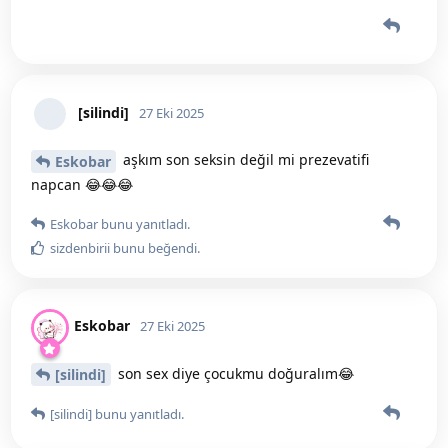
[silindi]
27 Eki 2025
aşkım son seksin değil mi prezevatifi
Eskobar
napcan 😂😂😂
Eskobar
bunu yanıtladı.
sizdenbirii
bunu beğendi
.
Eskobar
27 Eki 2025
son sex diye çocukmu doğuralım😂
[silindi]
[silindi]
bunu yanıtladı.