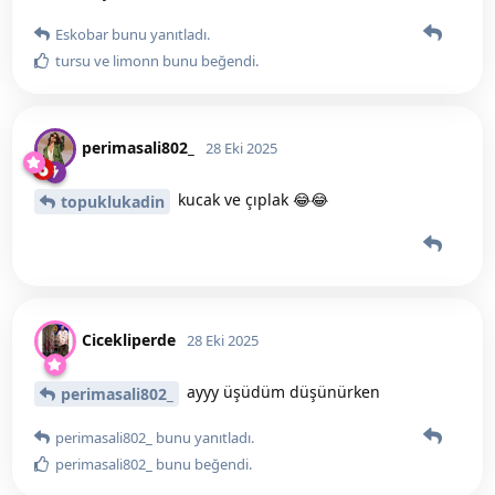
Eskobar
bunu yanıtladı.
tursu
ve
limonn
bunu beğendi
.
perimasali802_
28 Eki 2025
kucak ve çıplak 😂😂
topuklukadin
Cicekliperde
28 Eki 2025
ayyy üşüdüm düşünürken
perimasali802_
perimasali802_
bunu yanıtladı.
perimasali802_
bunu beğendi
.