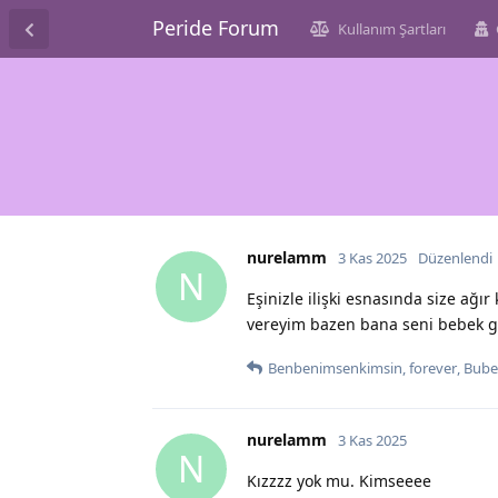
Peride Forum
Kullanım Şartları
nurelamm
3 Kas 2025
Düzenlendi
N
Eşinizle ilişki esnasında size ağ
vereyim bazen bana seni bebek g
Benbenimsenkimsin
,
forever
,
Bub
nurelamm
3 Kas 2025
N
Kızzzz yok mu. Kimseeee