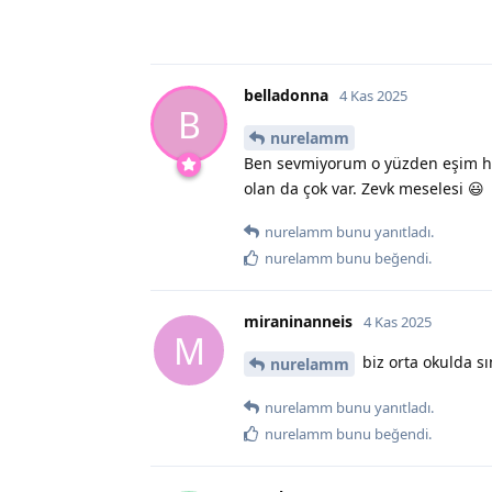
belladonna
4 Kas 2025
B
nurelamm
Ben sevmiyorum o yüzden eşim hiç
olan da çok var. Zevk meselesi 😃
nurelamm
bunu yanıtladı.
nurelamm
bunu beğendi
.
miraninanneis
4 Kas 2025
M
biz orta okulda sı
nurelamm
nurelamm
bunu yanıtladı.
nurelamm
bunu beğendi
.