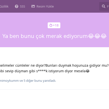
Gizlilik
SSS
Resim Yükle
+18
Ya ben bunu çok merak ediyorum😂😂😂
ır kelimeler cümleler ne diyor?Bunları duymak hoşunuza gidiyor mu
ibi sevip düşman gibi s****k istiyorum diyor mesela😂
enimoykumm
ve
5
diğer
bunu yanıtladı.