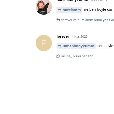
ne ben böyle cümle
nurelamm
forever
ve
nurelamm
bunu yanıtlad
forever
4 Kas 2025
F
sen söyle 
Bubenimoykumm
laluna_
bunu beğendi
.