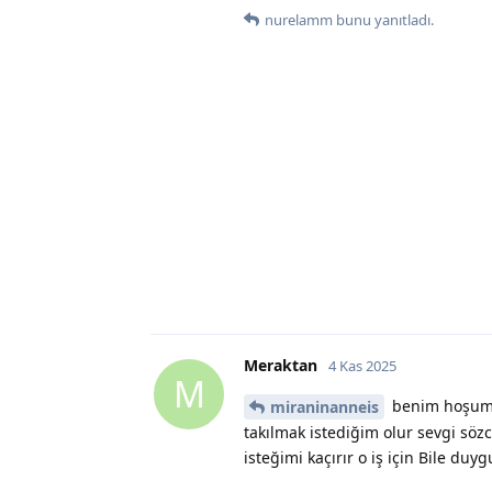
nurelamm
bunu yanıtladı.
Meraktan
4 Kas 2025
M
benim hoşuma
miraninanneis
takılmak istediğim olur sevgi sözc
isteğimi kaçırır o iş için Bile duy