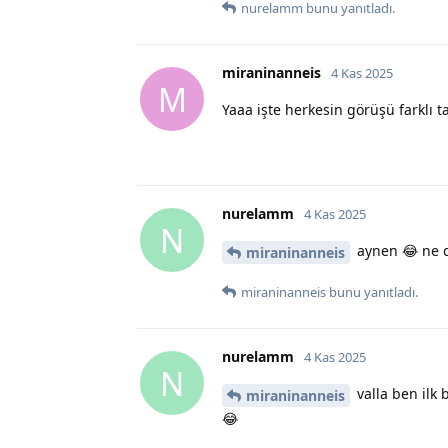
nurelamm
bunu yanıtladı.
miraninanneis
4 Kas 2025
M
Yaaa işte herkesin görüşü farklı 
nurelamm
4 Kas 2025
N
aynen 😂 ne 
miraninanneis
miraninanneis
bunu yanıtladı.
nurelamm
4 Kas 2025
N
valla ben ilk
miraninanneis
😂