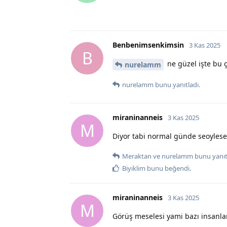
Benbenimsenkimsin
3 Kas 2025
B
ne güzel işte bu ç
nurelamm
nurelamm
bunu yanıtladı.
miraninanneis
3 Kas 2025
M
Diyor tabi normal günde seoylese
Meraktan
ve
nurelamm
bunu yanıt
Biyiklim
bunu beğendi
.
miraninanneis
3 Kas 2025
M
Görüş meselesi yami bazı insanla