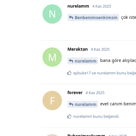
nurelamm
4 Kas 2025
N
çok iste
Benbenimsenkimsin
Meraktan
4 Kas 2025
M
bana göre alışılac
nurelamm
aybuke17
ve
nurelamm
bunu beğe
forever
4 Kas 2025
F
evet canım benimd
nurelamm
nurelamm
bunu beğendi
.
Bubenimoykumm
4 Kas 2025