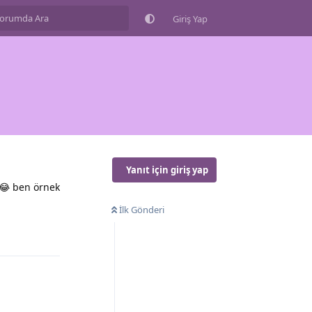
Giriş Yap
Yanıt için giriş yap
?😂 ben örnek
İlk Gönderi