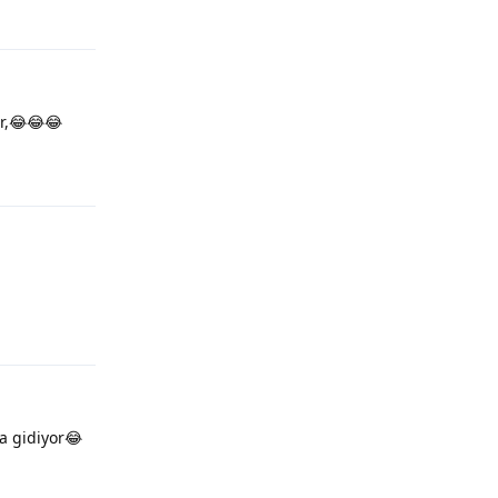
or,😂😂😂
a gidiyor😂