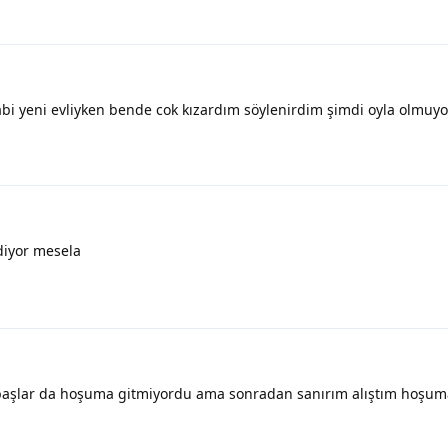
tabi yeni evliyken bende cok kızardım söylenirdim şimdi oyla olmuy
diyor mesela
 başlar da hoşuma gitmiyordu ama sonradan sanırım alıştım hoşum