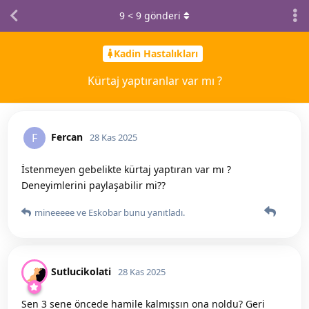
9
<
9
gönderi
Kadin Hastalıkları
Kürtaj yaptıranlar var mı ?
Fercan
F
28 Kas 2025
İstenmeyen gebelikte kürtaj yaptıran var mı ?
Deneyimlerini paylaşabilir mi??
mineeeee
ve
Eskobar
bunu yanıtladı.
Sutlucikolati
28 Kas 2025
Sen 3 sene öncede hamile kalmışsın ona noldu? Geri