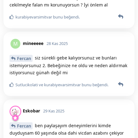
cekilmeyle falan mı korunuyorsun ? İyi önlem al
kurabiyevarsimitvar
bunu beğendi
.
mineeeee
M
28 Kas 2025
siz sürekli gebe kalıyorsunuz ve bunları
Fercan
istemiyorsunuz 2. Bebeğinize ne oldu ve neden aldırmak
istiyorsunuz günah değil mi
Sutlucikolati
ve
kurabiyevarsimitvar
bunu beğendi
.
Eskobar
29 Kas 2025
ben paylaşayım deneyimlerini kimde
Fercan
duyduysam 60 yaşında olsa dahi vicdan azabını çekiyor