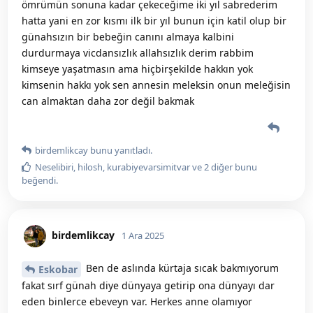
ömrümün sonuna kadar çekeceğime iki yıl sabrederim
hatta yani en zor kısmı ilk bir yıl bunun için katil olup bir
günahsızın bir bebeğin canını almaya kalbini
durdurmaya vicdansızlık allahsızlık derim rabbim
kimseye yaşatmasın ama hiçbirşekilde hakkın yok
kimsenin hakkı yok sen annesin meleksin onun meleğisin
can almaktan daha zor değil bakmak
birdemlikcay
bunu yanıtladı.
Neselibiri
,
hilosh
,
kurabiyevarsimitvar
ve
2
diğer
bunu
beğendi
.
birdemlikcay
1 Ara 2025
Ben de aslında kürtaja sıcak bakmıyorum
Eskobar
fakat sırf günah diye dünyaya getirip ona dünyayı dar
eden binlerce ebeveyn var. Herkes anne olamıyor