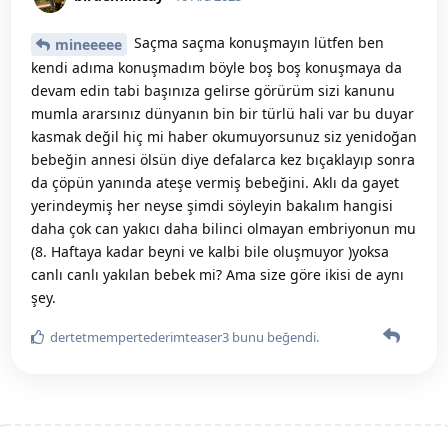
Saçma saçma konuşmayın lütfen ben
mineeeee
kendi adıma konuşmadım böyle boş boş konuşmaya da
devam edin tabi başınıza gelirse görürüm sizi kanunu
mumla ararsınız dünyanın bin bir türlü hali var bu duyar
kasmak değil hiç mi haber okumuyorsunuz siz yenidoğan
bebeğin annesi ölsün diye defalarca kez bıçaklayıp sonra
da çöpün yanında ateşe vermiş bebeğini. Aklı da gayet
yerindeymiş her neyse şimdi söyleyin bakalım hangisi
daha çok can yakıcı daha bilinci olmayan embriyonun mu
(8. Haftaya kadar beyni ve kalbi bile oluşmuyor )yoksa
canlı canlı yakılan bebek mi? Ama size göre ikisi de aynı
şey.
dertetmempertederimteaser3
bunu beğendi
.