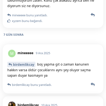
savunmuyorum zaten. Konu çok alakasız ayrıca ben ne
diyorum siz ne diyorsunuz.
mineeeee
bunu yanıtladı.
xyzem
bunu beğendi
.
7 GÜN
SONRA
mineeeee
M
9 Ara 2025
boş yapma git o zaman kanunen
birdemlikcay
hakkın varsa öldür çocuklarını aynı şey oluyor saçma
sapan duyar kasmayın ya
birdemlikcay
bunu yanıtladı.
birdemlikcay
10 Ara 2025