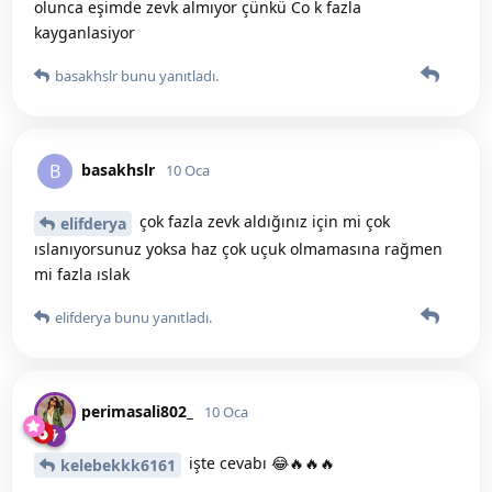
olunca eşimde zevk almıyor çünkü Co k fazla
kayganlasiyor
basakhslr
bunu yanıtladı.
basakhslr
B
10 Oca
çok fazla zevk aldığınız için mi çok
elifderya
ıslanıyorsunuz yoksa haz çok uçuk olmamasına rağmen
mi fazla ıslak
elifderya
bunu yanıtladı.
perimasali802_
10 Oca
işte cevabı 😂🔥🔥🔥
kelebekkk6161