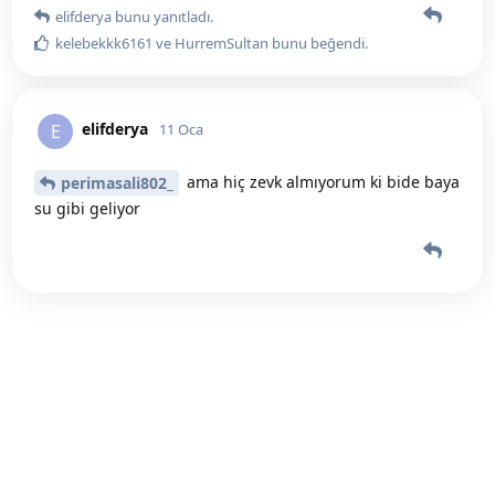
elifderya
bunu yanıtladı.
kelebekkk6161
ve
HurremSultan
bunu beğendi
.
elifderya
E
11 Oca
ama hiç zevk almıyorum ki bide baya
perimasali802_
su gibi geliyor