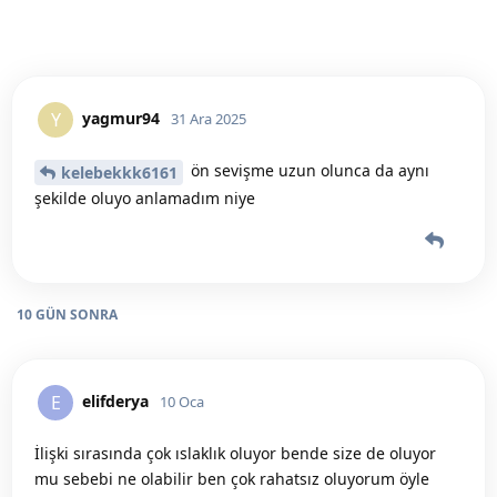
yagmur94
Y
31 Ara 2025
ön sevişme uzun olunca da aynı
kelebekkk6161
şekilde oluyo anlamadım niye
10 GÜN
SONRA
elifderya
E
10 Oca
İlişki sırasında çok ıslaklık oluyor bende size de oluyor
mu sebebi ne olabilir ben çok rahatsız oluyorum öyle