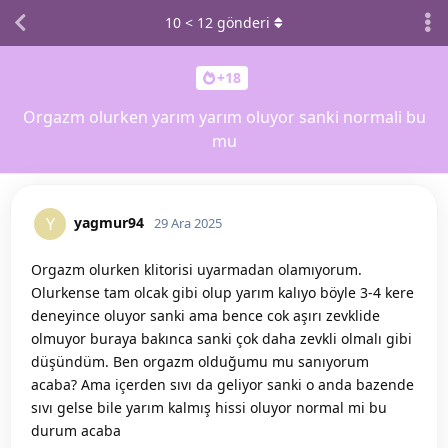
10
<
12
gönderi
+18
Orgazm olurken yarım yarım oluyor sanki normali bu
mu
yagmur94
Y
29 Ara 2025
Orgazm olurken klitorisi uyarmadan olamıyorum.
Olurkense tam olcak gibi olup yarım kalıyo böyle 3-4 kere
deneyince oluyor sanki ama bence cok aşırı zevklide
olmuyor buraya bakınca sanki çok daha zevkli olmalı gibi
düşündüm. Ben orgazm olduğumu mu sanıyorum
acaba? Ama içerden sıvı da geliyor sanki o anda bazende
sıvı gelse bile yarım kalmış hissi oluyor normal mi bu
durum acaba