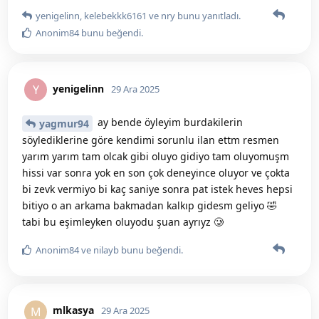
yenigelinn
,
kelebekkk6161
ve
nry
bunu yanıtladı.
Anonim84
bunu beğendi
.
yenigelinn
Y
29 Ara 2025
ay bende öyleyim burdakilerin
yagmur94
söylediklerine göre kendimi sorunlu ilan ettm resmen
yarım yarım tam olcak gibi oluyo gidiyo tam oluyomuşm
hissi var sonra yok en son çok deneyince oluyor ve çokta
bi zevk vermiyo bi kaç saniye sonra pat istek heves hepsi
bitiyo o an arkama bakmadan kalkıp gidesm geliyo 🤣
tabi bu eşimleyken oluyodu şuan ayrıyz 🥲
Anonim84
ve
nilayb
bunu beğendi
.
mlkasya
M
29 Ara 2025