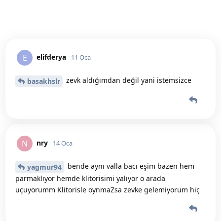
elifderya
E
11 Oca
zevk aldığımdan değil yani istemsizce
basakhslr
nry
N
14 Oca
bende aynı valla bacı eşim bazen hem
yagmur94
parmaklıyor hemde klitorisimi yalıyor o arada
uçuyorumm Klitorisle oynmaZsa zevke gelemiyorum hiç