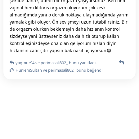
şekilde daha şiddetli bir orgazm yaşıyorsunuz. Ben hem
vajinal hem klitoris orgazm oluyorum çok zevk
almadığımda yani o doruk noktaya ulaşmadığımda yarım
yamalak gibi oluyor. Ön sevişmeyi uzun tutabilirsiniz. Bir
de orgazm olurken beklemeyin daha hızlanın kontrol
sizdeyse yani üstteyseniz daha da hızlı oturup kalkın
kontrol eşinizdeyse ona o an geliyorum hızlan diyin
hızlansın çatır çıtır yapsın bak nasıl uçuyorsun😂
yagmur94
ve
perimasali802_
bunu yanıtladı.
HurremSultan
ve
perimasali802_
bunu beğendi
.