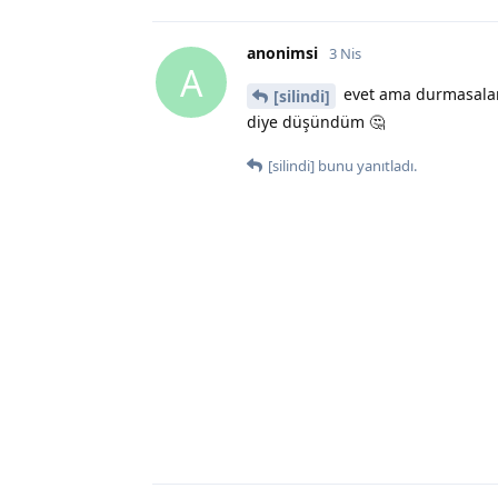
anonimsi
3 Nis
A
evet ama durmasalar
[silindi]
diye düşündüm 🤔
[silindi]
bunu yanıtladı.