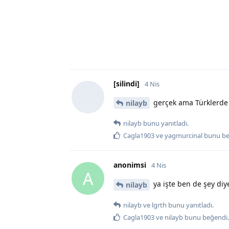
[silindi]
4 Nis
gerçek ama Türklerde
nilayb
nilayb
bunu yanıtladı.
Cagla1903
ve
yagmurcinal
bunu be
anonimsi
4 Nis
A
ya işte ben de şey di
nilayb
nilayb
ve
lgrth
bunu yanıtladı.
Cagla1903
ve
nilayb
bunu beğendi
.