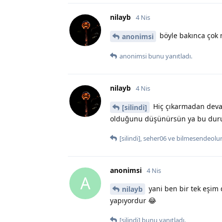
nilayb
4 Nis
böyle bakınca çok 
anonimsi
anonimsi
bunu yanıtladı.
nilayb
4 Nis
Hiç çıkarmadan devam
[silindi]
olduğunu düşünürsün ya bu durum
[silindi]
,
seher06
ve
bilmesendeolu
anonimsi
4 Nis
A
yani ben bir tek eşim
nilayb
yapıyordur 😂
[silindi]
bunu yanıtladı.