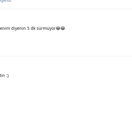
eğendi
.
benim diyenin 5 dk sürmüyor😂😂
in :)