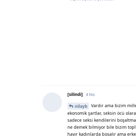
[silindi]
4 Nis
Vardır ama bizim millet
nilayb
ekonomik şartlar, seksin öcü olara
sadece seksi kendilerini boşaltm
ne demek bilmiyor bile bizim to
hayır kadınlarda boşalır ama erkek