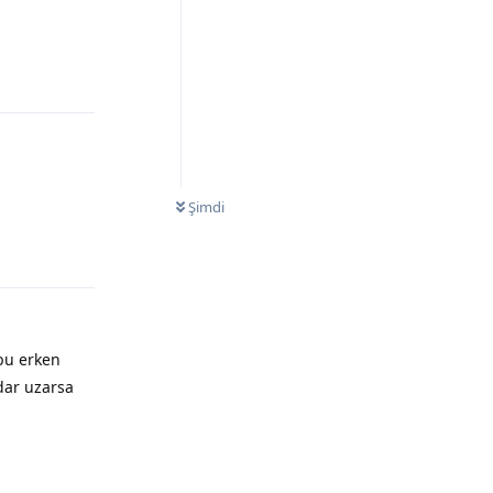
Şimdi
bu erken
adar uzarsa