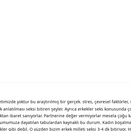
imizde yoktur bu araştırılmış bir gerçek. stres, çevresel faktörler, 
k anlatılması seksi bitiren şeyler. Ayrıca erkekler seks konusunda ç
aktan ibaret sanıyorlar. Partnerine değer vermiyorlar mesela çoğu
plumumuza dayatılan tabulardan kaynaklı bu durum. Kadın boşalma
ler gibi değil. O yüzden bizim erkek milleti seksi 3-4 dk bitiriyor. 