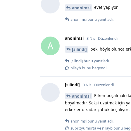
evet yapıyor
anonimsi
anonimsi
bunu yanıtladı.
anonimsi
3 Nis
Düzenlendi
A
peki böyle olunca er
[silindi]
[silindi]
bunu yanıtladı.
nilayb
bunu beğendi
.
[silindi]
3 Nis
Düzenlendi
Erken boşalmak dah
anonimsi
boşalmadır. Seksi uzatmak için ya
erkekler o kadar çabuk boşalıyor
anonimsi
bunu yanıtladı.
suprizyumurta
ve
nilayb
bunu beğ