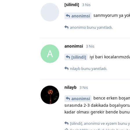
[silindi]
3 Nis
sanmıyorum ya yokt
anonimsi
anonimsi
bunu yanıtladı.
anonimsi
3 Nis
A
iyi bari kocalarımız
[silindi]
nilayb
bunu yanıtladı.
nilayb
3 Nis
bence erken boşam
anonimsi
sırasında 2-3 dakikada boşalıyors
kadar olması gerekir bende bunu
[silindi]
,
anonimsi
ve
xyzem
bunu ya