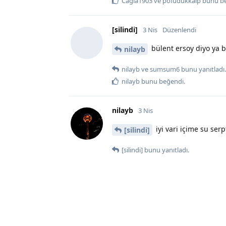
Cagla1903
ve
pofudukkalp
bunu b
[silindi]
3 Nis
Düzenlendi
bülent ersoy diyo ya 
nilayb
nilayb
ve
sumsum6
bunu yanıtladı.
nilayb
bunu beğendi
.
nilayb
3 Nis
iyi vari içime su serpt
[silindi]
[silindi]
bunu yanıtladı.