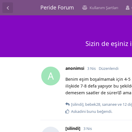
Peride Forum
Kullanım Şartları
Sizin de eşiniz
anonimsi
3 Nis
Düzenlendi
A
Benim eşim boşalmamak için 4-5 
ilişkide 7-8 defa yapıyor bu şek
demesem saatler de sürer🤣 ama
[silindi]
,
bebek28
,
sananee
ve
12
di
Askadini
bunu beğendi
.
[silindi]
3 Nis