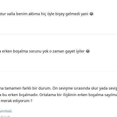
ur valla benim aklıma hiç öyle bişey gelmedi yani 😂
da erken boşalma sorunu yok o zaman gayet iyiler 😂
a tamamen farklı bir durum. Ön sevişme sırasında olur yada sev
a bu erken bışalmadır. Ortalama bir ilişkinin erken boşalma sayılm
 merak ediyorum ?
nıtladı.