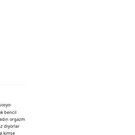
sosyo-
ok bencil
 kadın orgazm
z diyorlar
Ha kimse