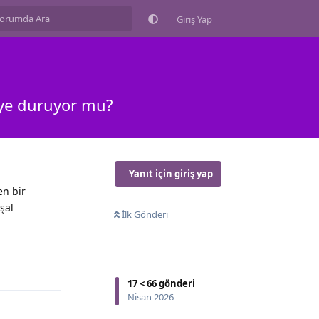
Giriş Yap
niye duruyor mu?
Yanıt için giriş yap
en bir
şal
İlk Gönderi
17
<
66
gönderi
Nisan 2026