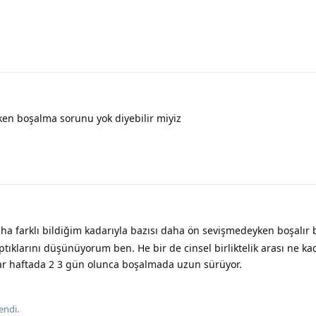
ken boşalma sorunu yok diyebilir miyiz
a farklı bildiğim kadarıyla bazısı daha ön sevişmedeyken boşalır 
ptıklarını düşünüyorum ben. He bir de cinsel birliktelik arası ne k
lar haftada 2 3 gün olunca boşalmada uzun sürüyor.
endi
.