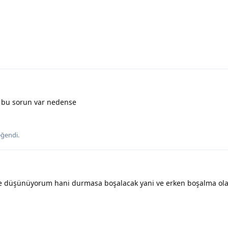
 bu sorun var nedense
ğendi
.
ye düşünüyorum hani durmasa boşalacak yani ve erken boşalma ol