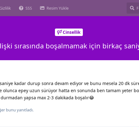
Gizlilik
SSS
Resim Yükle
Cinsellik
 ilişki sırasında boşalmamak için birkaç sa
saniye kadar durup sonra devam ediyor ve bunu mesela 20 dk sür
ilde olunca epey uzun sürüyor hatta en sonunda ben tamam yeter bo
 durmadan yapsa max 2-3 dakikada boşalır😂
ğer
bunu yanıtladı.