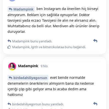
ben Instagram da önerilen hiç birseyi
Madampink
almıyorum. Reklam için sağlıkla oynuyorlar. Doktor
tavsiyesi yada eczacı Tavsiyesi ile alın ne alırsanız alın.
Muhtattabınız da belli olur. Merdiven altı ürünler önerip
duruyorlar.
Madampink
bunu yanıtladı.
Madampink
,
lgrth
ve
bittercikolataa
bunu beğendi
.
Madampink
9 Nis
evet bende normalde
birdedahiliyegorsun
denemelerin önerkilerini almıyorm bana da nedense
içeriği çöp gibi geliyor ama bi acaba dedim ama
haklısınız
birdedahiliyegorsun
bunu yanıtladı.