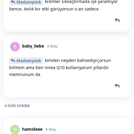
kremler sıkılaştırmada işe yaramıyor
Madampink
bence. Anlık bir etki görüyorsun o an sadece
baby_liebe
B
3 May
kimden neyden bahsediyrçorsun
Madampink
bilmem ama ben nivea Q10 kullanıyorum yıllardır
memnunum da
4 GÜN
SONRA
hamideee
H
8 May