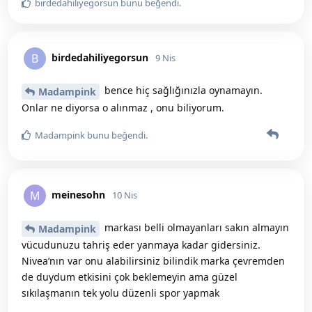
birdedahiliyegorsun
bunu beğendi
.
birdedahiliyegorsun
B
9 Nis
bence hiç sağlığınızla oynamayın.
Madampink
Onlar ne diyorsa o alınmaz , onu biliyorum.
Madampink
bunu beğendi
.
meinesohn
M
10 Nis
markası belli olmayanları sakın almayın
Madampink
vücudunuzu tahriş eder yanmaya kadar gidersiniz.
Nivea’nın var onu alabilirsiniz bilindik marka çevremden
de duydum etkisini çok beklemeyin ama güzel
sıkılaşmanın tek yolu düzenli spor yapmak