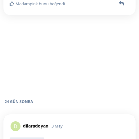
Madampink
bunu beğendi
.
24 GÜN
SONRA
dilaradoyan
D
3 May