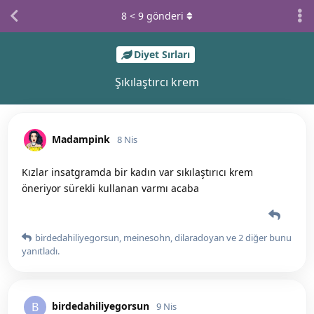
8
<
9
gönderi
Diyet Sırları
Şıkılaştırcı krem
Madampink
8 Nis
Kızlar insatgramda bir kadın var sıkılaştırıcı krem
öneriyor sürekli kullanan varmı acaba
birdedahiliyegorsun
,
meinesohn
,
dilaradoyan
ve
2
diğer
bunu
yanıtladı.
birdedahiliyegorsun
B
9 Nis