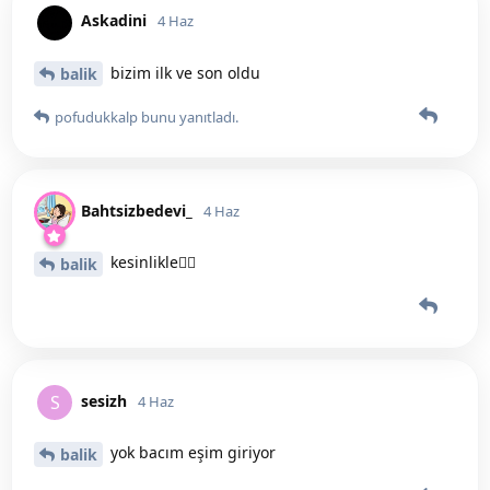
Askadini
4 Haz
bizim ilk ve son oldu
balik
pofudukkalp
bunu yanıtladı.
Bahtsizbedevi_
4 Haz
kesinlikle❤️‍🔥
balik
sesizh
S
4 Haz
yok bacım eşim giriyor
balik