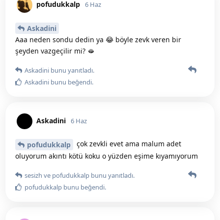
pofudukkalp
6 Haz
Askadini
Aaa neden sondu dedin ya 😂 böyle zevk veren bir
şeyden vazgeçilir mi? 🫦
Askadini
bunu yanıtladı.
Askadini
bunu beğendi
.
Askadini
6 Haz
çok zevkli evet ama malum adet
pofudukkalp
oluyorum akıntı kötü koku o yüzden eşime kıyamıyorum
sesizh
ve
pofudukkalp
bunu yanıtladı.
pofudukkalp
bunu beğendi
.