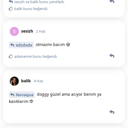
sesizh
ve
balik
bunu yanıtladı.
balik
bunu beğendi
.
sesizh
S
2 Haz
olmazmı bacım 😅
xdzdxdx
aslananne
bunu beğendi
.
balik
4 Haz
doggy güzel ama acıyor benim ya
Novaqua
kasıklarım 🙊