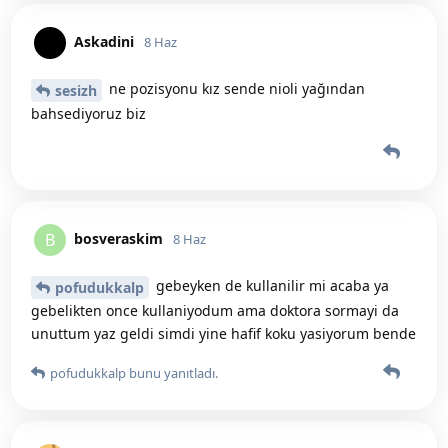
Askadini
8 Haz
ne pozisyonu kız sende nioli yağından
sesizh
bahsediyoruz biz
bosveraskim
B
8 Haz
gebeyken de kullanilir mi acaba ya
pofudukkalp
gebelikten once kullaniyodum ama doktora sormayi da
unuttum yaz geldi simdi yine hafif koku yasiyorum bende
pofudukkalp
bunu yanıtladı.