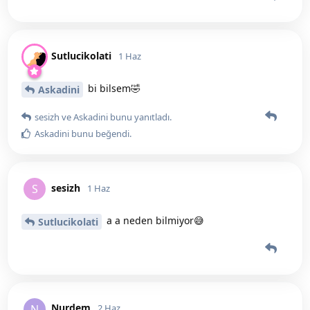
Sutlucikolati
1 Haz
bi bilsem🤣
Askadini
sesizh
ve
Askadini
bunu yanıtladı.
Askadini
bunu beğendi
.
sesizh
S
1 Haz
a a neden bilmiyor😅
Sutlucikolati
Nurdem
N
2 Haz