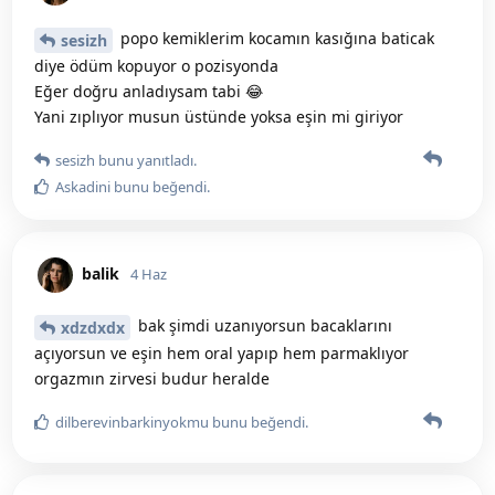
popo kemiklerim kocamın kasığına baticak
sesizh
diye ödüm kopuyor o pozisyonda
Eğer doğru anladıysam tabi 😂
Yani zıplıyor musun üstünde yoksa eşin mi giriyor
sesizh
bunu yanıtladı.
Askadini
bunu beğendi
.
balik
4 Haz
bak şimdi uzanıyorsun bacaklarını
xdzdxdx
açıyorsun ve eşin hem oral yapıp hem parmaklıyor
orgazmın zirvesi budur heralde
dilberevinbarkinyokmu
bunu beğendi
.