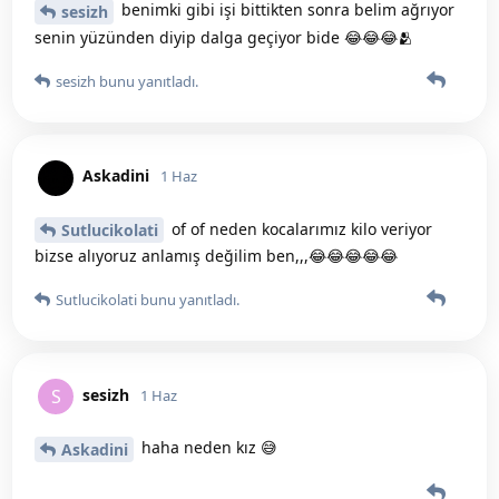
benimki gibi işi bittikten sonra belim ağrıyor
sesizh
senin yüzünden diyip dalga geçiyor bide 😂😂😂🫂
sesizh
bunu yanıtladı.
Askadini
1 Haz
of of neden kocalarımız kilo veriyor
Sutlucikolati
bizse alıyoruz anlamış değilim ben,,,😂😂😂😂😂
Sutlucikolati
bunu yanıtladı.
sesizh
S
1 Haz
haha neden kız 😅
Askadini