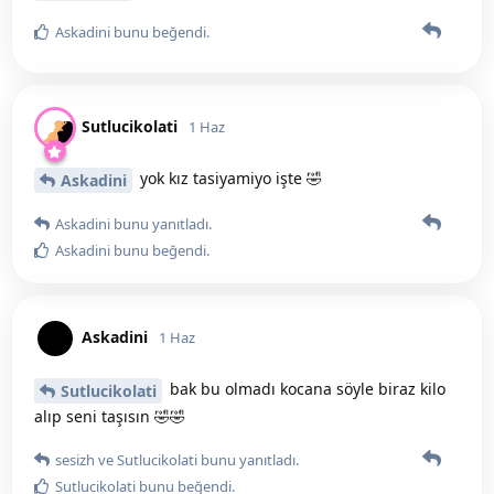
Askadini
bunu beğendi
.
Sutlucikolati
1 Haz
yok kız tasiyamiyo işte 🤣
Askadini
Askadini
bunu yanıtladı.
Askadini
bunu beğendi
.
Askadini
1 Haz
bak bu olmadı kocana söyle biraz kilo
Sutlucikolati
alıp seni taşısın 🤣🤣
sesizh
ve
Sutlucikolati
bunu yanıtladı.
Sutlucikolati
bunu beğendi
.