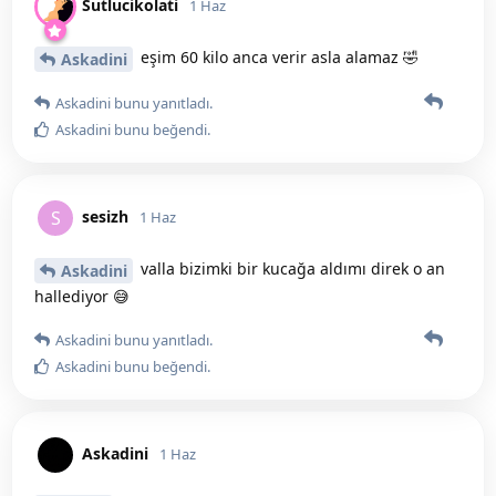
Sutlucikolati
1 Haz
eşim 60 kilo anca verir asla alamaz 🤣
Askadini
Askadini
bunu yanıtladı.
Askadini
bunu beğendi
.
sesizh
S
1 Haz
valla bizimki bir kucağa aldımı direk o an
Askadini
hallediyor 😅
Askadini
bunu yanıtladı.
Askadini
bunu beğendi
.
Askadini
1 Haz