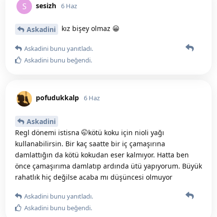
sesizh
S
6 Haz
kız bişey olmaz 😀
Askadini
Askadini
bunu yanıtladı.
Askadini
bunu beğendi
.
pofudukkalp
6 Haz
Askadini
Regl dönemi istisna 🤭kötü koku için nioli yağı
kullanabilirsin. Bir kaç saatte bir iç çamaşırına
damlattığın da kötü kokudan eser kalmıyor. Hatta ben
önce çamaşırıma damlatıp ardında ütü yapıyorum. Büyük
rahatlık hiç değilse acaba mı düşüncesi olmuyor
Askadini
bunu yanıtladı.
Askadini
bunu beğendi
.