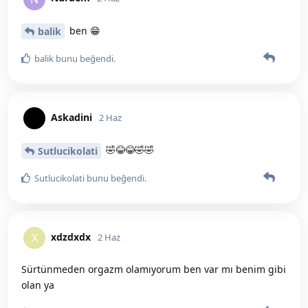
ben 😁
balik
balik
bunu beğendi
.
Askadini
2 Haz
🤣😂😂🤣🤣
Sutlucikolati
Sutlucikolati
bunu beğendi
.
xdzdxdx
X
2 Haz
Sürtünmeden orgazm olamıyorum ben var mı benim gibi
olan ya