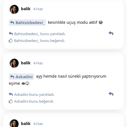
balik
4 Haz
kesinlikle uçuş modu aktif 😂
Bahtsizbedevi_
Bahtsizbedevi_
bunu yanıtladı.
Bahtsizbedevi_
bunu beğendi
.
balik
4 Haz
ayy hemde nasıl sürekli yaptırıyorum
Askadini
eşime 👄😋
Askadini
bunu yanıtladı.
Askadini
bunu beğendi
.
balik
4 Haz