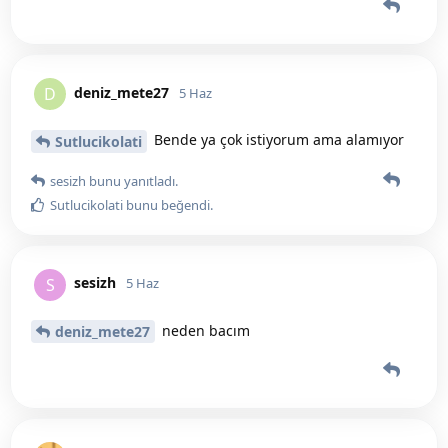
deniz_mete27
D
5 Haz
Bende ya çok istiyorum ama alamıyor
Sutlucikolati
sesizh
bunu yanıtladı.
Sutlucikolati
bunu beğendi
.
sesizh
S
5 Haz
neden bacım
deniz_mete27