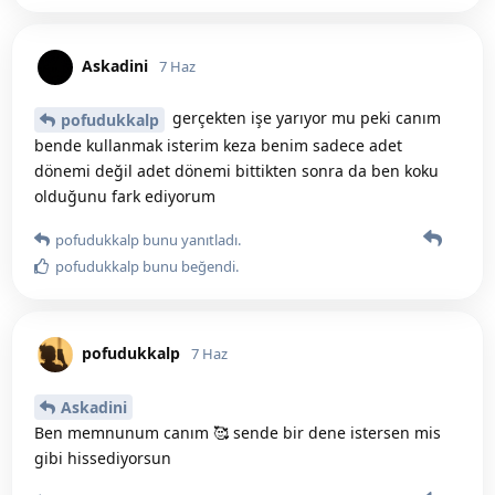
Askadini
7 Haz
gerçekten işe yarıyor mu peki canım
pofudukkalp
bende kullanmak isterim keza benim sadece adet
dönemi değil adet dönemi bittikten sonra da ben koku
olduğunu fark ediyorum
pofudukkalp
bunu yanıtladı.
pofudukkalp
bunu beğendi
.
pofudukkalp
7 Haz
Askadini
Ben memnunum canım 🥰 sende bir dene istersen mis
gibi hissediyorsun