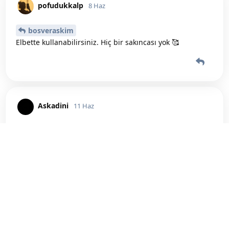
pofudukkalp
8 Haz
bosveraskim
Elbette kullanabilirsiniz. Hiç bir sakıncası yok 🥰
Askadini
11 Haz
nasıl bir şey olmaz ya 😂😂
sesizh
Daha Fazla Yükle