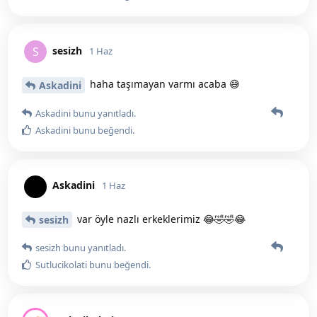
sesizh
S
1 Haz
haha taşımayan varmı acaba 😅
Askadini
Askadini
bunu yanıtladı.
Askadini
bunu beğendi
.
Askadini
1 Haz
var öyle nazlı erkeklerimiz 😂🤣🤣😂
sesizh
sesizh
bunu yanıtladı.
Sutlucikolati
bunu beğendi
.