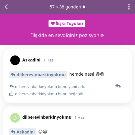
57
<
88
gönderi
İlişki Tüyoları
İlişkide en sevdiğiniz pozisyon💋
Askadini
1 Haz
hemde nasıl 😅😅
dilberevinbarkinyokmu
dilberevinbarkinyokmu
bunu yanıtladı.
dilberevinbarkinyokmu
bunu beğendi
.
dilberevinbarkinyokmu
D
1 Haz
😍😍
Askadini