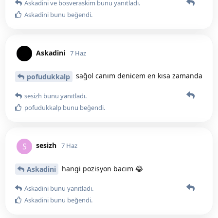
Askadini
ve
bosveraskim
bunu yanıtladı.
Askadini
bunu beğendi
.
Askadini
7 Haz
sağol canım denicem en kısa zamanda
pofudukkalp
sesizh
bunu yanıtladı.
pofudukkalp
bunu beğendi
.
sesizh
S
7 Haz
hangi pozisyon bacım 😂
Askadini
Askadini
bunu yanıtladı.
Askadini
bunu beğendi
.