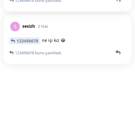
123456678
bunu yanıtladı.
sesizh
S
2 Haz
ne işi kız 😂
123456678
123456678
bunu yanıtladı.