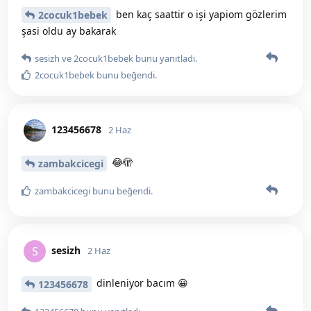
ben kaç saattir o işi yapiom gözlerim
2cocuk1bebek
şasi oldu ay bakarak
sesizh
ve
2cocuk1bebek
bunu yanıtladı.
2cocuk1bebek
bunu beğendi
.
123456678
2 Haz
😂🫣
zambakcicegi
zambakcicegi
bunu beğendi
.
sesizh
S
2 Haz
dinleniyor bacım 😀
123456678