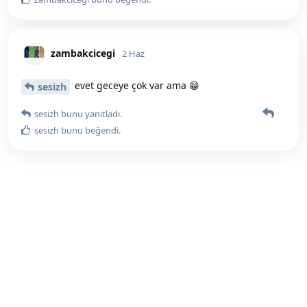
zambakcicegi
2 Haz
evet geceye çok var ama 😁
sesizh
sesizh
bunu yanıtladı.
sesizh
bunu beğendi
.