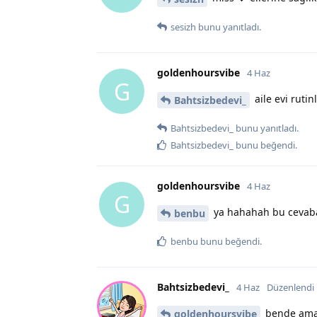
sesizh
bunu yanıtladı.
goldenhoursvibe
4 Haz
G
aile evi ruti
Bahtsizbedevi_
Bahtsizbedevi_
bunu yanıtladı.
Bahtsizbedevi_
bunu beğendi
.
goldenhoursvibe
4 Haz
G
ya hahahah bu cevaba 
benbu
benbu
bunu beğendi
.
Bahtsizbedevi_
4 Haz
Düzenlendi
bende ama 
goldenhoursvibe