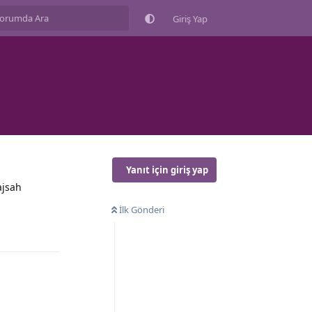
Giriş Yap
Yanıt için giriş yap
ajsah
İlk Gönderi