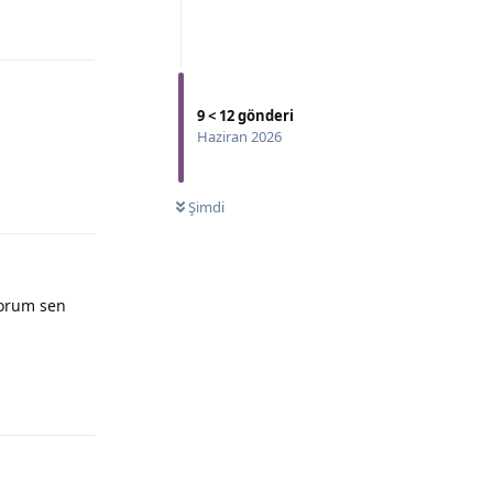
9
<
12
gönderi
Haziran 2026
Şimdi
yorum sen