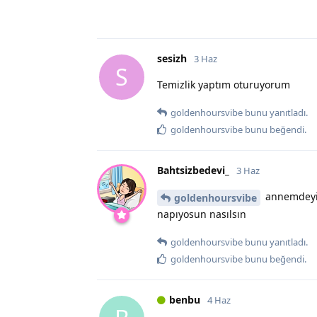
sesizh
3 Haz
S
Temizlik yaptım oturuyorum
goldenhoursvibe
bunu yanıtladı.
goldenhoursvibe
bunu beğendi
.
Bahtsizbedevi_
3 Haz
annemdeyim
goldenhoursvibe
napıyosun nasılsın
goldenhoursvibe
bunu yanıtladı.
goldenhoursvibe
bunu beğendi
.
benbu
4 Haz