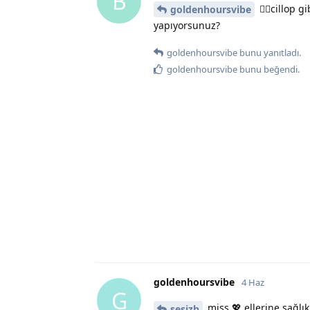
B
😵‍💫cillop
goldenhoursvibe
yapıyorsunuz?
goldenhoursvibe
bunu yanıtladı.
goldenhoursvibe
bunu beğendi
.
goldenhoursvibe
4 Haz
G
miss 💖 ellerine sağlı
sesizh