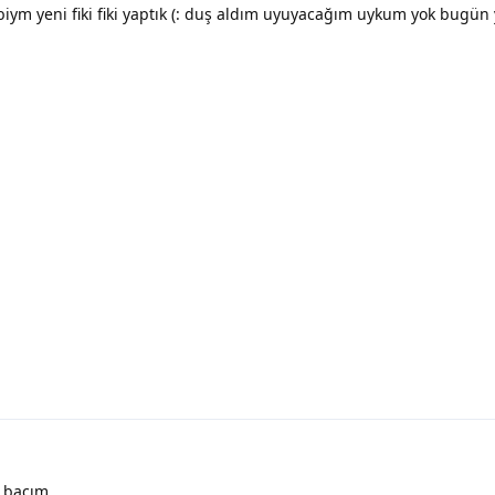
 gibiym yeni fiki fiki yaptık (: duş aldım uyuyacağım uykum yok bugün 
k bacım