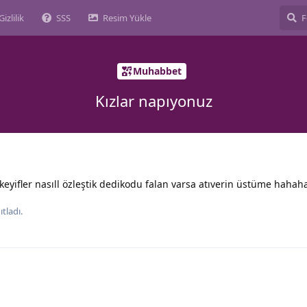
Gizlilik
SSS
Resim Yükle
Muhabbet
Kızlar napıyonuz
 keyifler nasıll özleştik dedikodu falan varsa atıverin üstüme hahah
tladı.