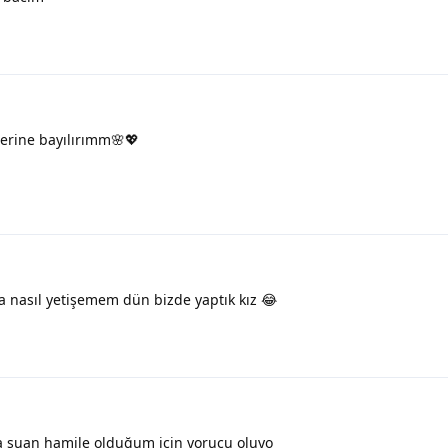
nlerine bayılırımm🌸💖
nasıl yetişemem dün bizde yaptık kız 😂
şuan hamile olduğum için yorucu oluyo