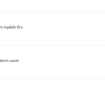
 inşallah 💞☺️
derim canım