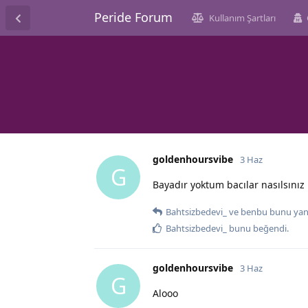
Peride Forum
Kullanım Şartları
goldenhoursvibe
3 Haz
G
Bayadır yoktum bacılar nasılsınız
Bahtsizbedevi_
ve
benbu
bunu yanı
Bahtsizbedevi_
bunu beğendi
.
goldenhoursvibe
3 Haz
G
Alooo