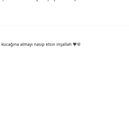
a kucağına almayı nasip etsin inşallah 💖🌸