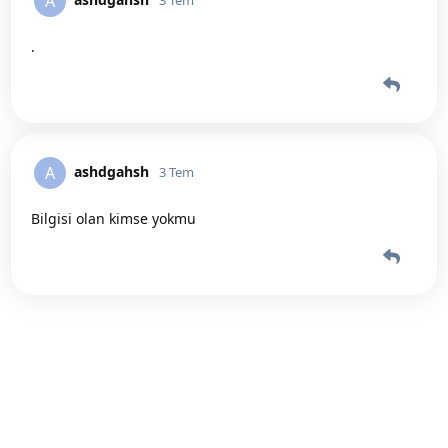
A
3 Tem
.
ashdgahsh
A
3 Tem
Bilgisi olan kimse yokmu