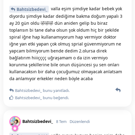
valla eşim şimdiye kadar bebek yok
Bahtsizbedevi_
diyordu şimdiye kadar dediğime bakma doğum yapalı 3
ay 20 gün oldu 🤣🤣🤣 dün aniden gelip bu biraz
toplansın bi tane daha olsun şok oldum hiç bir şekilde
spiral iğne hap kullanamıyorum hap vermiyor doktor
iğne yan etki yapan çok olmuş sprial güvenmiyorum ne
yapcam bilmiyorum bende dedim 2.olursa direk
bağlatırım hiiiçççç uğraşamam o da izin vermiyo
korunma şekillerine bile onun düşüncesi şu sen onları
kullanacaksın bir daha çocuğumuz olmayacak anlatsam
da anlamıyor erkekler neden böyle acaba
Bahtsizbedevi_
bunu yanıtladı.
Bahtsizbedevi_
bunu beğendi
.
Bahtsizbedevi_
8 Tem
Düzenlendi