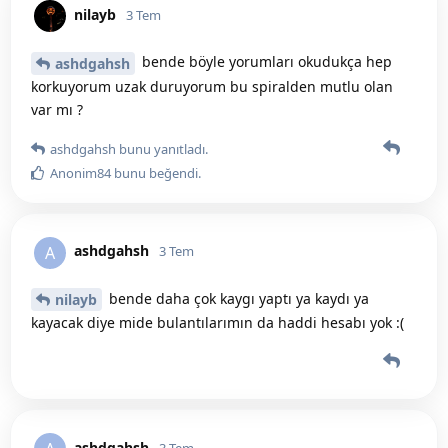
nilayb
3 Tem
bende böyle yorumları okudukça hep
ashdgahsh
korkuyorum uzak duruyorum bu spiralden mutlu olan
var mı ?
ashdgahsh
bunu yanıtladı.
Anonim84
bunu beğendi
.
ashdgahsh
A
3 Tem
bende daha çok kaygı yaptı ya kaydı ya
nilayb
kayacak diye mide bulantılarımın da haddi hesabı yok :(
ashdgahsh