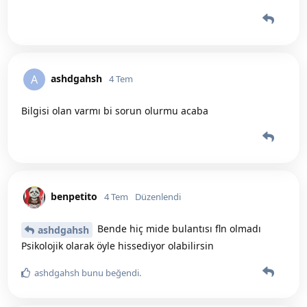
ashdgahsh
A
4 Tem
Bilgisi olan varmı bi sorun olurmu acaba
benpetito
4 Tem
Düzenlendi
Bende hiç mide bulantısı fln olmadı
ashdgahsh
Psikolojik olarak öyle hissediyor olabilirsin
ashdgahsh
bunu beğendi
.