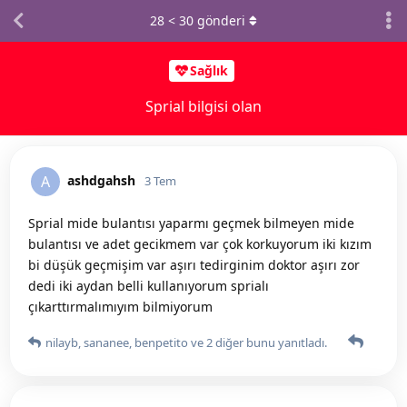
28
<
30
gönderi
Sağlık
Sprial bilgisi olan
ashdgahsh
A
3 Tem
Sprial mide bulantısı yaparmı geçmek bilmeyen mide
bulantısı ve adet gecikmem var çok korkuyorum iki kızım
bi düşük geçmişim var aşırı tedirginim doktor aşırı zor
dedi iki aydan belli kullanıyorum sprialı
çıkarttırmalımıyım bilmiyorum
nilayb
,
sananee
,
benpetito
ve
2
diğer
bunu yanıtladı.