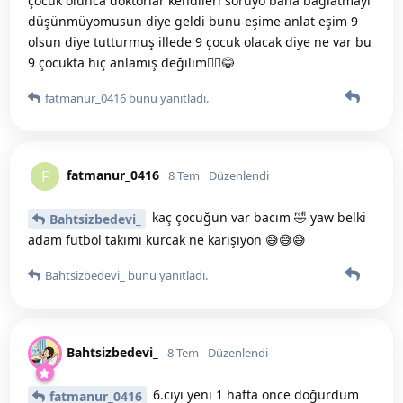
çocuk olunca doktorlar kendileri soruyo bana bağlatmayı
düşünmüyomusun diye geldi bunu eşime anlat eşim 9
olsun diye tutturmuş illede 9 çocuk olacak diye ne var bu
9 çocukta hiç anlamış değilim🤷‍♀️😂
fatmanur_0416
bunu yanıtladı.
fatmanur_0416
F
8 Tem
Düzenlendi
kaç çocuğun var bacım 🤣 yaw belki
Bahtsizbedevi_
adam futbol takımı kurcak ne karışıyon 😅😅😅
Bahtsizbedevi_
bunu yanıtladı.
Bahtsizbedevi_
8 Tem
Düzenlendi
6.cıyı yeni 1 hafta önce doğurdum
fatmanur_0416