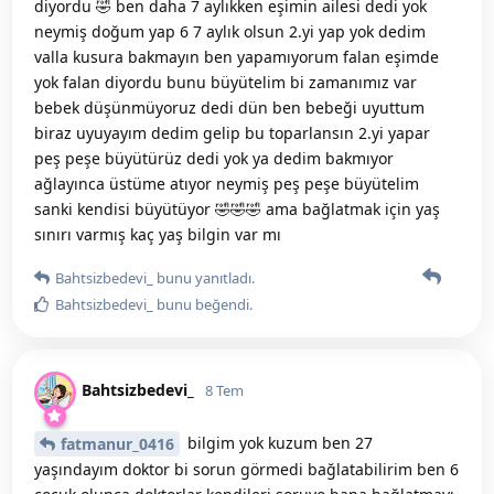
diyordu 🤣 ben daha 7 aylıkken eşimin ailesi dedi yok
neymiş doğum yap 6 7 aylık olsun 2.yi yap yok dedim
valla kusura bakmayın ben yapamıyorum falan eşimde
yok falan diyordu bunu büyütelim bi zamanımız var
bebek düşünmüyoruz dedi dün ben bebeği uyuttum
biraz uyuyayım dedim gelip bu toparlansın 2.yi yapar
peş peşe büyütürüz dedi yok ya dedim bakmıyor
ağlayınca üstüme atıyor neymiş peş peşe büyütelim
sanki kendisi büyütüyor 🤣🤣🤣 ama bağlatmak için yaş
sınırı varmış kaç yaş bilgin var mı
Bahtsizbedevi_
bunu yanıtladı.
Bahtsizbedevi_
bunu beğendi
.
Bahtsizbedevi_
8 Tem
bilgim yok kuzum ben 27
fatmanur_0416
yaşındayım doktor bi sorun görmedi bağlatabilirim ben 6