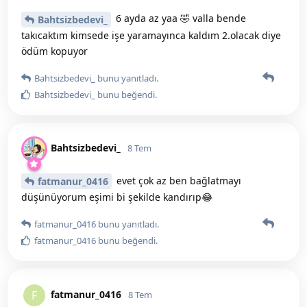
6 ayda az yaa 🤣 valla bende
Bahtsizbedevi_
takıcaktım kimsede işe yaramayınca kaldım 2.olacak diye
ödüm kopuyor
Bahtsizbedevi_
bunu yanıtladı.
Bahtsizbedevi_
bunu beğendi
.
Bahtsizbedevi_
8 Tem
evet çok az ben bağlatmayı
fatmanur_0416
düşünüyorum eşimi bi şekilde kandırıp😂
fatmanur_0416
bunu yanıtladı.
fatmanur_0416
bunu beğendi
.
fatmanur_0416
F
8 Tem