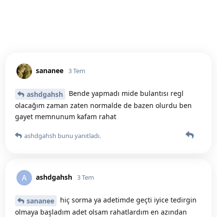
sananee
3 Tem
Bende yapmadı mide bulantısı regl
ashdgahsh
olacağım zaman zaten normalde de bazen olurdu ben
gayet memnunum kafam rahat
ashdgahsh
bunu yanıtladı.
ashdgahsh
A
3 Tem
hiç sorma ya adetimde geçti iyice tedirgin
sananee
olmaya başladım adet olsam rahatlardım en azından