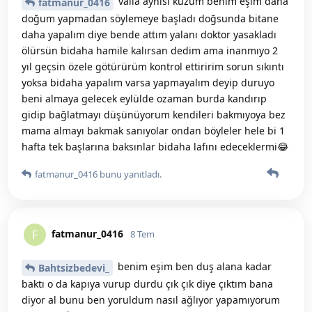
valla aynısı kuzum benim eşim daha
fatmanur_0416
doğum yapmadan söylemeye başladı doğsunda bitane
daha yapalım diye bende attım yalanı doktor yasakladı
ölürsün bidaha hamile kalırsan dedim ama inanmıyo 2
yıl geçsin özele götürürüm kontrol ettiririm sorun sıkıntı
yoksa bidaha yapalım varsa yapmayalım deyip duruyo
beni almaya gelecek eylülde ozaman burda kandırıp
gidip bağlatmayı düşünüyorum kendileri bakmıyoya bez
mama almayı bakmak sanıyolar ondan böyleler hele bi 1
hafta tek başlarına baksınlar bidaha lafını edeceklermi😂
fatmanur_0416
bunu yanıtladı.
fatmanur_0416
F
8 Tem
benim eşim ben duş alana kadar
Bahtsizbedevi_
baktı o da kapıya vurup durdu çık çık diye çıktım bana
diyor al bunu ben yoruldum nasıl ağlıyor yapamıyorum