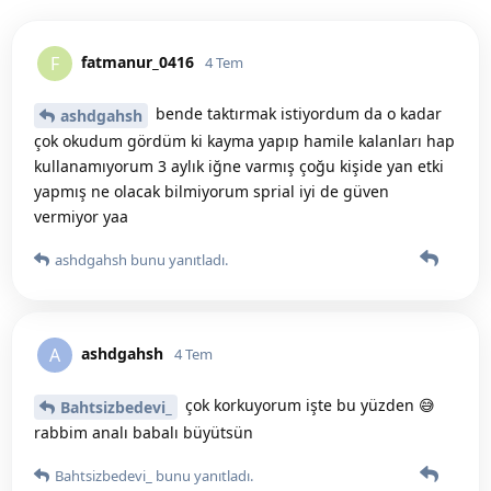
fatmanur_0416
F
4 Tem
bende taktırmak istiyordum da o kadar
ashdgahsh
çok okudum gördüm ki kayma yapıp hamile kalanları hap
kullanamıyorum 3 aylık iğne varmış çoğu kişide yan etki
yapmış ne olacak bilmiyorum sprial iyi de güven
vermiyor yaa
ashdgahsh
bunu yanıtladı.
ashdgahsh
A
4 Tem
çok korkuyorum işte bu yüzden 😅
Bahtsizbedevi_
rabbim analı babalı büyütsün
Bahtsizbedevi_
bunu yanıtladı.