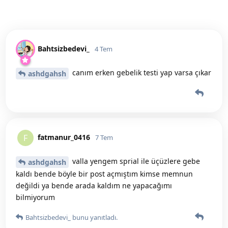
Bahtsizbedevi_
4 Tem
canım erken gebelik testi yap varsa çıkar
ashdgahsh
fatmanur_0416
F
7 Tem
valla yengem sprial ile üçüzlere gebe
ashdgahsh
kaldı bende böyle bir post açmıştım kimse memnun
değildi ya bende arada kaldım ne yapacağımı
bilmiyorum
Bahtsizbedevi_
bunu yanıtladı.