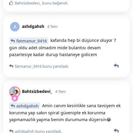
Bahtsizbedevi_
bunu beğendi
.
ashdgahsh
A
4 Tem
kafanda hep bi düşünce oluyor 7
fatmanur_0416
gün oldu adet olmadım mide bulantısı devam
pazartesiye kadar durup hastaneye gidicem
fatmanur_0416
bunu yanıtladı.
Bahtsizbedevi_
4 Tem
Amin canım kesinlikle sana tavsiyem ek
ashdgahsh
korunma yap sakın spiral güvenipte ek korunma
yapmamazlık yapma benim durumuma düşersin😂
ashdgahsh
bunu yanıtladı.