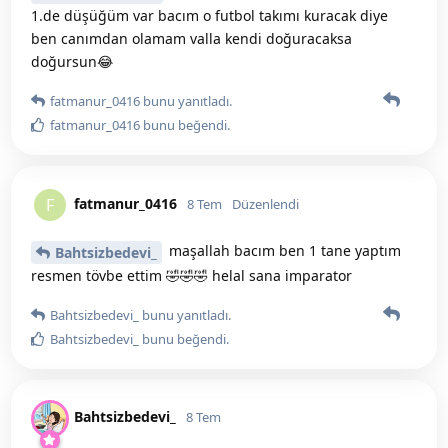
1.de düşüğüm var bacım o futbol takımı kuracak diye
ben canımdan olamam valla kendi doğuracaksa
doğursun😂
fatmanur_0416
bunu yanıtladı.
fatmanur_0416
bunu beğendi
.
fatmanur_0416
F
8 Tem
Düzenlendi
maşallah bacım ben 1 tane yaptım
Bahtsizbedevi_
resmen tövbe ettim 🤣🤣🤣 helal sana imparator
Bahtsizbedevi_
bunu yanıtladı.
Bahtsizbedevi_
bunu beğendi
.
Bahtsizbedevi_
8 Tem