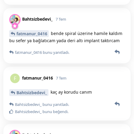
Bahtsizbedevi_
7 Tem
bende spiral üzerine hamile kaldım
fatmanur_0416
bu sefer ya bağlatıcam yada deri altı implant taktırcam
fatmanur_0416
bunu yanıtladı.
fatmanur_0416
F
7 Tem
kaç ay korudu canım
Bahtsizbedevi_
Bahtsizbedevi_
bunu yanıtladı.
Bahtsizbedevi_
bunu beğendi
.