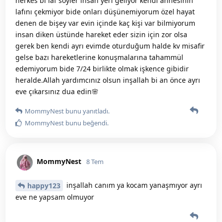
herkes bi laf söyler insan yeri geliyor kendi annesinin
lafını çekmiyor bide onları düşünemiyorum özel hayat
denen de bişey var evin içinde kaç kişi var bilmiyorum
insan diken üstünde hareket eder sizin için zor olsa
gerek ben kendi ayrı evimde oturduğum halde kv misafir
gelse bazı hareketlerine konuşmalarına tahammül
edemiyorum bide 7/24 birlikte olmak işkence gibidir
heralde.Allah yardımcınız olsun inşallah bi an önce ayrı
eve çıkarsınız dua edin🌸
MommyNest
bunu yanıtladı.
MommyNest
bunu beğendi
.
MommyNest
8 Tem
inşallah canım ya kocam yanaşmıyor ayrı
happy123
eve ne yapsam olmuyor