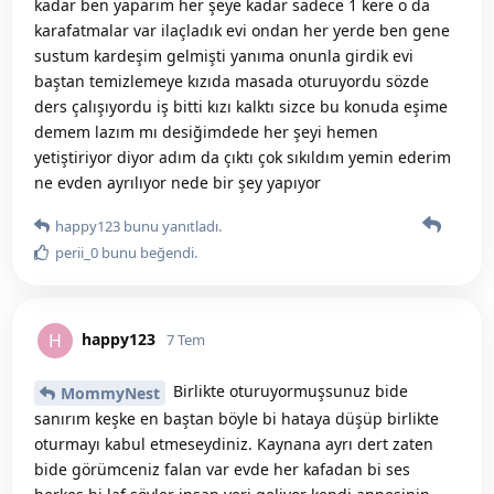
kadar ben yaparım her şeye kadar sadece 1 kere o da
karafatmalar var ilaçladık evi ondan her yerde ben gene
sustum kardeşim gelmişti yanıma onunla girdik evi
baştan temizlemeye kızıda masada oturuyordu sözde
ders çalışıyordu iş bitti kızı kalktı sizce bu konuda eşime
demem lazım mı desiğimdede her şeyi hemen
yetiştiriyor diyor adım da çıktı çok sıkıldım yemin ederim
ne evden ayrılıyor nede bir şey yapıyor
happy123
bunu yanıtladı.
perii_0
bunu beğendi
.
happy123
H
7 Tem
Birlikte oturuyormuşsunuz bide
MommyNest
sanırım keşke en baştan böyle bi hataya düşüp birlikte
oturmayı kabul etmeseydiniz. Kaynana ayrı dert zaten
bide görümceniz falan var evde her kafadan bi ses