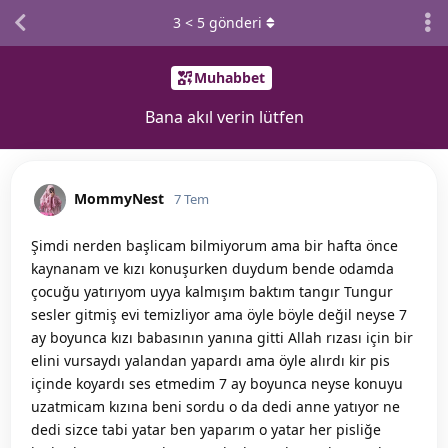
3
<
5
gönderi
Muhabbet
Bana akıl verin lütfen
MommyNest
7 Tem
Şimdi nerden başlicam bilmiyorum ama bir hafta önce
kaynanam ve kızı konuşurken duydum bende odamda
çocuğu yatırıyom uyya kalmışım baktım tangır Tungur
sesler gitmiş evi temizliyor ama öyle böyle değil neyse 7
ay boyunca kızı babasının yanına gitti Allah rızası için bir
elini vursaydı yalandan yapardı ama öyle alırdı kir pis
içinde koyardı ses etmedim 7 ay boyunca neyse konuyu
uzatmicam kızına beni sordu o da dedi anne yatıyor ne
dedi sizce tabi yatar ben yaparım o yatar her pisliğe