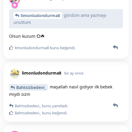
gördüm ama yazmayı
limonludondurma8
unuttum
Olsun kuzum 💞☘️
limonludondurma8
bunu beğendi
.
limonludondurma8
bir ay önce
maşallah nasıl gidiyor ilk bebek
Bahtsizbedevi_
miydi sizin
Bahtsizbedevi_
bunu yanıtladı.
Bahtsizbedevi_
bunu beğendi
.