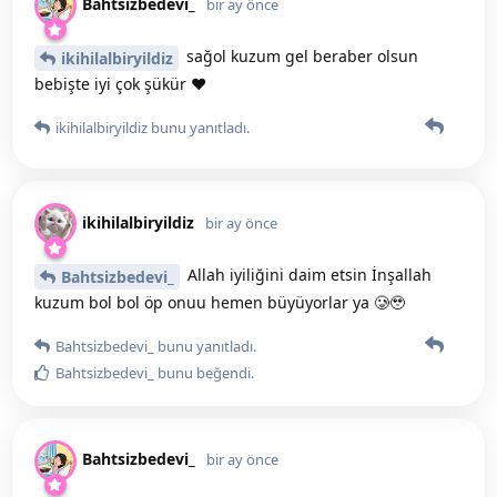
Bahtsizbedevi_
bir ay önce
sağol kuzum gel beraber olsun
ikihilalbiryildiz
bebişte iyi çok şükür ❤️
ikihilalbiryildiz
bunu yanıtladı.
ikihilalbiryildiz
bir ay önce
Allah iyiliğini daim etsin İnşallah
Bahtsizbedevi_
kuzum bol bol öp onuu hemen büyüyorlar ya 🥲🥹
Bahtsizbedevi_
bunu yanıtladı.
Bahtsizbedevi_
bunu beğendi
.
Bahtsizbedevi_
bir ay önce