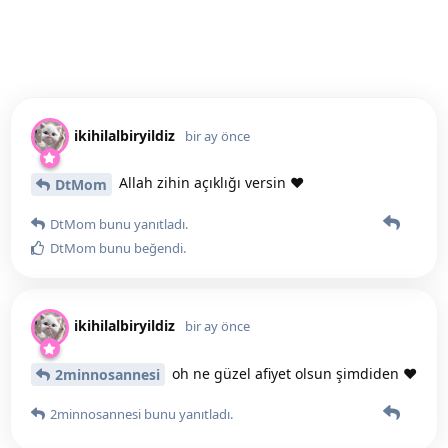
ikihilalbiryildiz
bir ay önce
Allah zihin açıklığı versin ♥️
DtMom
DtMom
bunu yanıtladı.
DtMom
bunu beğendi
.
ikihilalbiryildiz
bir ay önce
oh ne güzel afiyet olsun şimdiden ♥️
2minnosannesi
2minnosannesi
bunu yanıtladı.