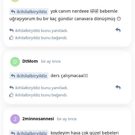
yok canım nerdeee 🤣🤣 bebemle
ikihilalbiryildiz
uğraşıyorum bu bir kaç gündür canavara dönüşmüş 😶
ikihilalbiryildiz
bunu yanıtladı.
ikihilalbiryildiz
bunu beğendi
.
DtMom
D
bir ay önce
ders çalışmacaa🤦‍♀️
ikihilalbiryildiz
ikihilalbiryildiz
bunu yanıtladı.
ikihilalbiryildiz
bunu beğendi
.
2minnosannesi
2
bir ay önce
koydeyim hava çok güzel bebeleri
ikihilalbiryildiz