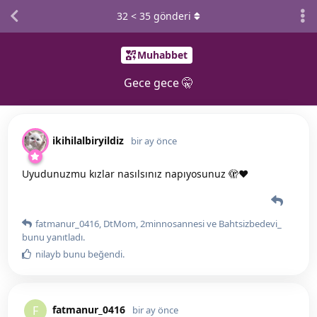
32
<
35
gönderi
Muhabbet
Gece gece 🤫
ikihilalbiryildiz
bir ay önce
Uyudunuzmu kızlar nasılsınız napıyosunuz 🫣♥️
fatmanur_0416
,
DtMom
,
2minnosannesi
ve
Bahtsizbedevi_
bunu yanıtladı.
nilayb
bunu beğendi
.
fatmanur_0416
F
bir ay önce