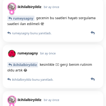
ikihilalbiryildiz
bir ay önce
gecenin bu saatleri hayatı sorgulama
rumeysagny
saatleri ilan edilmeli 🫣
rumeysagny
bunu yanıtladı.
rumeysagny
bir ay önce
kesinlikle 👍🏻 gerçi benim rutinim
ikihilalbiryildiz
oldu artık 😂
ikihilalbiryildiz
bunu yanıtladı.
ikihilalbiryildiz
bir ay önce