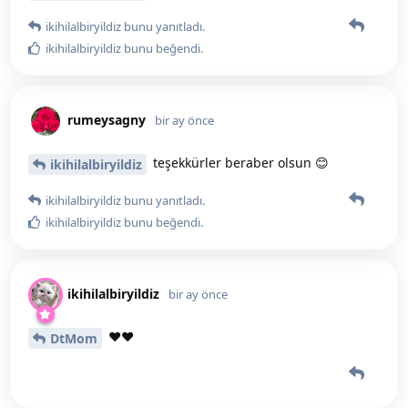
ikihilalbiryildiz
bunu yanıtladı.
ikihilalbiryildiz
bunu beğendi
.
rumeysagny
bir ay önce
teşekkürler beraber olsun 😊
ikihilalbiryildiz
ikihilalbiryildiz
bunu yanıtladı.
ikihilalbiryildiz
bunu beğendi
.
ikihilalbiryildiz
bir ay önce
♥️♥️
DtMom