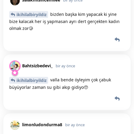
bir ay önce
bizden başka kim yapacak ki yine
ikihilalbiryildiz
bize kalacak her iş yapmasan ayrı dert gerçekten kadın
olmak zor🥲
Bahtsizbedevi_
bir ay önce
valla bende öyleyim çok çabuk
ikihilalbiryildiz
büyüyorlar zaman su gibi akıp gidiyo🥺
limonludondurma8
bir ay önce