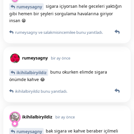
sigara içiyorsan hele geceleri yaktığın
rumeysagny
gibi hemen bir şeyleri sorgulama havalarına giriyor
insan 😁
rumeysagny
ve
salakmisincemilee
bunu yanıtladı.
rumeysagny
bir ay önce
bunu okurken elimde sigara
ikihilalbiryildiz
önümde kahve 😂
ikihilalbiryildiz
bunu yanıtladı.
ikihilalbiryildiz
bir ay önce
bak sigara ve kahve beraber içilmeli
rumeysagny