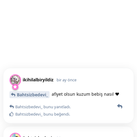
ikihilalbiryildiz
bir ay önce
afiyet olsun kuzum bebiş nasıl ♥️
Bahtsizbedevi_
Bahtsizbedevi_
bunu yanıtladı.
Bahtsizbedevi_
bunu beğendi
.