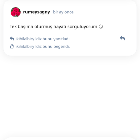
rumeysagny
bir ay önce
Tek başıma oturmuş hayatı sorguluyorum 😏
ikihilalbiryildiz
bunu yanıtladı.
ikihilalbiryildiz
bunu beğendi
.