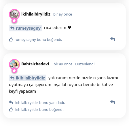
ikihilalbiryildiz
bir ay önce
rica ederim ♥️
rumeysagny
rumeysagny
bunu beğendi
.
Bahtsizbedevi_
bir ay önce
Düzenlendi
yok canım nerde bizde o şans kızımı
ikihilalbiryildiz
uyutmaya çalışıyorum inşallah uyursa bende bi kahve
keyfi yapacam
ikihilalbiryildiz
bunu yanıtladı.
ikihilalbiryildiz
bunu beğendi
.