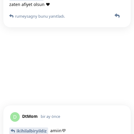
zaten afiyet olsun ♥️
rumeysagny
bunu yanıtladı.
DtMom
D
bir ay önce
amiin💜
ikihilalbiryildiz