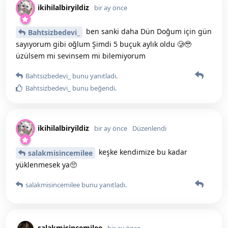
ikihilalbiryildiz
bir ay önce
ben sanki daha Dün Doğum için gün
Bahtsizbedevi_
sayıyorum gibi oğlum Şimdi 5 buçuk aylık oldu 🥲🥹
üzülsem mi sevinsem mi bilemiyorum
Bahtsizbedevi_
bunu yanıtladı.
Bahtsizbedevi_
bunu beğendi
.
ikihilalbiryildiz
bir ay önce
Düzenlendi
keşke kendimize bu kadar
salakmisincemilee
yüklenmesek ya🥺
salakmisincemilee
bunu yanıtladı.
salakmisincemilee