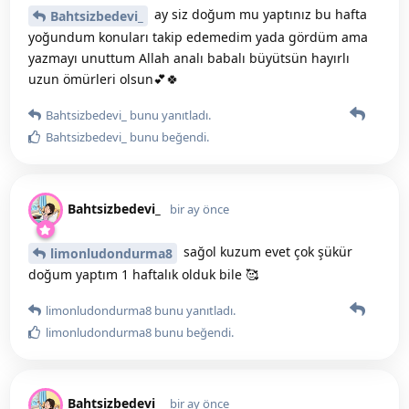
ay siz doğum mu yaptınız bu hafta
Bahtsizbedevi_
yoğundum konuları takip edemedim yada gördüm ama
yazmayı unuttum Allah analı babalı büyütsün hayırlı
uzun ömürleri olsun💕🍀
Bahtsizbedevi_
bunu yanıtladı.
Bahtsizbedevi_
bunu beğendi
.
Bahtsizbedevi_
bir ay önce
sağol kuzum evet çok şükür
limonludondurma8
doğum yaptım 1 haftalık olduk bile 🥰
limonludondurma8
bunu yanıtladı.
limonludondurma8
bunu beğendi
.
Bahtsizbedevi_
bir ay önce