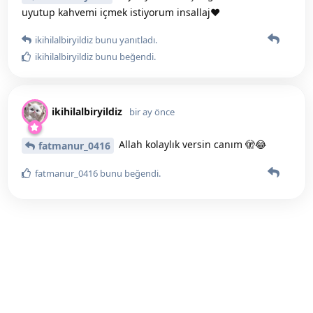
uyutup kahvemi içmek istiyorum insallaj❤️
ikihilalbiryildiz
bunu yanıtladı.
ikihilalbiryildiz
bunu beğendi
.
ikihilalbiryildiz
bir ay önce
Allah kolaylık versin canım 🫣😂
fatmanur_0416
fatmanur_0416
bunu beğendi
.