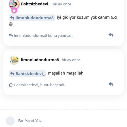
Bahtsizbedevi_
bir ay önce
iyi gidiyor kuzum yok canım 6.cı
limonludondurma8
🤭
limonludondurma8
bunu yanıtladı.
limonludondurma8
bir ay önce
maşallah maşallah
Bahtsizbedevi_
Bahtsizbedevi_
bunu beğendi
.
Bir Yanıt Yaz...