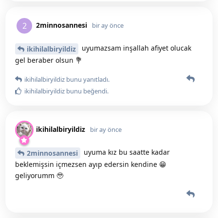
2minnosannesi
2
bir ay önce
uyumazsam inşallah afiyet olucak
ikihilalbiryildiz
gel beraber olsun 💐
ikihilalbiryildiz
bunu yanıtladı.
ikihilalbiryildiz
bunu beğendi
.
ikihilalbiryildiz
bir ay önce
uyuma kız bu saatte kadar
2minnosannesi
beklemişsin içmezsen ayıp edersin kendine 😁
geliyorumm 🥹