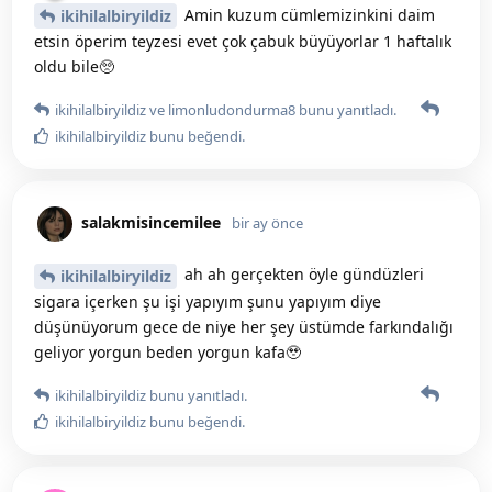
Amin kuzum cümlemizinkini daim
ikihilalbiryildiz
etsin öperim teyzesi evet çok çabuk büyüyorlar 1 haftalık
oldu bile🥺
ikihilalbiryildiz
ve
limonludondurma8
bunu yanıtladı.
ikihilalbiryildiz
bunu beğendi
.
salakmisincemilee
bir ay önce
ah ah gerçekten öyle gündüzleri
ikihilalbiryildiz
sigara içerken şu işi yapıyım şunu yapıyım diye
düşünüyorum gece de niye her şey üstümde farkındalığı
geliyor yorgun beden yorgun kafa🥹
ikihilalbiryildiz
bunu yanıtladı.
ikihilalbiryildiz
bunu beğendi
.