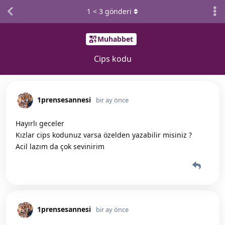
1
<
3
gönderi
Muhabbet
Cips kodu
1prensesannesi
bir ay önce
Hayırlı geceler
Kızlar cips kodunuz varsa özelden yazabilir misiniz ?
Acil lazım da çok sevinirim
1prensesannesi
bir ay önce