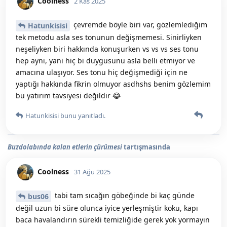
Coolness
2 Kas 2025
çevremde böyle biri var, gözlemlediğim
Hatunkisisi
tek metodu asla ses tonunun değişmemesi. Sinirliyken
neşeliyken biri hakkında konuşurken vs vs vs ses tonu
hep aynı, yani hiç bi duygusunu asla belli etmiyor ve
amacına ulaşıyor. Ses tonu hiç değişmediği için ne
yaptığı hakkında fikrin olmuyor asdhshs benim gözlemim
bu yatırım tavsiyesi değildir 😂
Hatunkisisi
bunu yanıtladı.
Buzdolabında kalan etlerin çürümesi
tartışmasında
Coolness
31 Ağu 2025
tabi tam sıcağın göbeğinde bi kaç günde
bus06
değil uzun bi süre olunca iyice yerleşmiştir koku, kapı
baca havalandırın sürekli temizliğide gerek yok yormayın