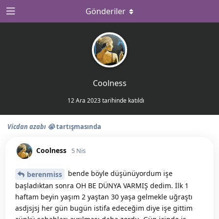
Gönderiler
Coolness
12 Ara 2023
tarihinde katıldı
Vicdan azabı 😭
tartışmasında
Coolness
5 Nis
bende böyle düşünüyordum işe
berenmiss
başladıktan sonra OH BE DÜNYA VARMIŞ dedim. İlk 1
haftam beyin yaşım 2 yaştan 30 yaşa gelmekle uğraştı
asdjsjsj her gün bugün istifa edeceğim diye işe gittim