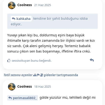
Coolness
21 Haz 2025
kendine bir şahit bulduğunu iddia
kahkaha
ediyor..
Yuvayı yıkan kişi bu, doldurmuş eşini baya büyük
ihtimalle karşı tarafın zamanında bir ilişkisi vardı ve kızı
siz sandı. Çok aleni gelişmiş herşey. Tertemiz babalık
sonucu çıksın sen bas boşanmayı, iffetine iftira cnkü.
sessisokuyan
bunu beğendi
.
Tatil sezonu açanlar 🌅🏞️🏖️ gidenler
tartışmasında
Coolness
18 Haz 2025
gölde yüzülür mü, tehlikeli değil mi
perimasali802_