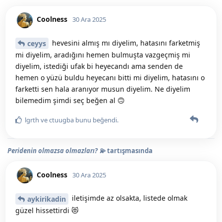
Coolness
30 Ara 2025
hevesini almış mı diyelim, hatasını farketmiş
ceyys
mi diyelim, aradığını hemen bulmuşta vazgeçmiş mi
diyelim, istediği ufak bi heyecandı ama senden de
hemen o yüzü buldu heyecanı bitti mi diyelim, hatasını o
farketti sen hala aranıyor musun diyelim. Ne diyelim
bilemedim şimdi seç beğen al 🙃
lgrth
ve
ctuugba
bunu beğendi
.
Peridenin olmazsa olmazları? 💫
tartışmasında
Coolness
30 Ara 2025
iletişimde az olsakta, listede olmak
aykirikadin
güzel hissettirdi 😻