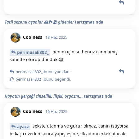
Tatil sezonu açanlar 🌅🏞️🏖️ gidenler
tartışmasında
Coolness
18 Haz 2025
benim için su henüz ısınmamış,
perimasali802_
sahilde oturup döndük 😅
perimasali802_
bunu yanıtladı.
perimasali802_
bunu beğendi
.
Hayatın gerçeği cinsellik, ilişki, orgazm...
tartışmasında
Coolness
16 Haz 2025
sekste utanma ve gurur olmaz, canın istiyorsa
ayazz
bi kaç cilveden sonra yapış eşine, ilk adımı erkek atacak