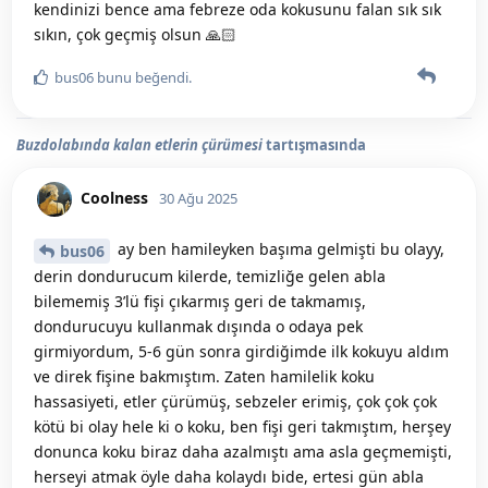
kendinizi bence ama febreze oda kokusunu falan sık sık
sıkın, çok geçmiş olsun 🙏🏻
bus06
bunu beğendi
.
Buzdolabında kalan etlerin çürümesi
tartışmasında
Coolness
30 Ağu 2025
ay ben hamileyken başıma gelmişti bu olayy,
bus06
derin dondurucum kilerde, temizliğe gelen abla
bilememiş 3’lü fişi çıkarmış geri de takmamış,
dondurucuyu kullanmak dışında o odaya pek
girmiyordum, 5-6 gün sonra girdiğimde ilk kokuyu aldım
ve direk fişine bakmıştım. Zaten hamilelik koku
hassasiyeti, etler çürümüş, sebzeler erimiş, çok çok çok
kötü bi olay hele ki o koku, ben fişi geri takmıştım, herşey
donunca koku biraz daha azalmıştı ama asla geçmemişti,
herseyi atmak öyle daha kolaydı bide, ertesi gün abla