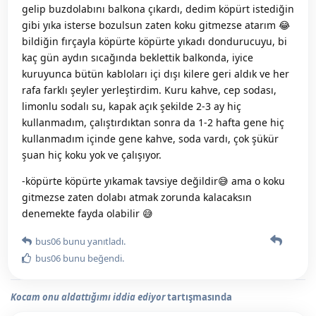
gelip buzdolabını balkona çıkardı, dedim köpürt istediğin
gibi yıka isterse bozulsun zaten koku gitmezse atarım 😂
bildiğin fırçayla köpürte köpürte yıkadı dondurucuyu, bi
kaç gün aydın sıcağında beklettik balkonda, iyice
kuruyunca bütün kabloları içi dışı kilere geri aldık ve her
rafa farklı şeyler yerleştirdim. Kuru kahve, cep sodası,
limonlu sodalı su, kapak açık şekilde 2-3 ay hiç
kullanmadım, çalıştırdıktan sonra da 1-2 hafta gene hiç
kullanmadım içinde gene kahve, soda vardı, çok şükür
şuan hiç koku yok ve çalışıyor.
-köpürte köpürte yıkamak tavsiye değildir😅 ama o koku
gitmezse zaten dolabı atmak zorunda kalacaksın
denemekte fayda olabilir 😅
bus06
bunu yanıtladı.
bus06
bunu beğendi
.
Kocam onu aldattığımı iddia ediyor
tartışmasında