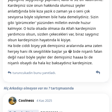
Kardeşiniz size onun hakkında olumsuz şeyler
anlattığında bile kıza yazık o zaman ya o seni çok
seviyorsa böyle söylemen bile hata demeliydiniz. Sizin
gibi ‘görümceler’ yüzünden milletin evinde huzur
kalmıyor. O kızla olsada olmasa da Allah kardeşinizin
yardımcısı olsun, sizden çekecekleri var, biraz saygınız
olsun kardeşinizin hayatında ki kişiye.
Ha bide ciddi bişey yok demişsiniz aralarında ama zaten
herşey hani ilk sevgililikle başlar ya 😂 bide nişanlı falan
değil nasıl böyle şeyler der demişsiniz haaaa bi de
nişanlı olsaydı da hala kız baksaydınız kardeşinize.
turuncukadin
bunu yanıtladı.
Hiç Arkadaşı olmayan var mı ?
tartışmasında
Coolness
4 Kas 2025