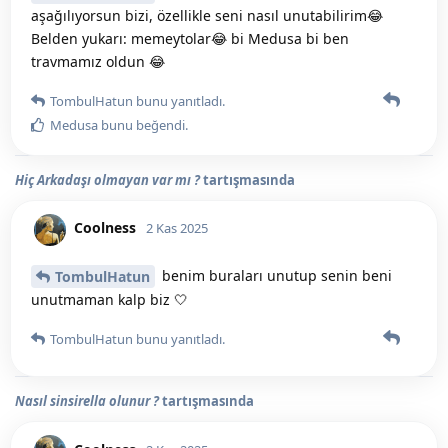
aşağılıyorsun bizi, özellikle seni nasıl unutabilirim😂
Belden yukarı: memeytolar😂 bi Medusa bi ben
travmamız oldun 😂
TombulHatun
bunu yanıtladı.
Medusa
bunu beğendi
.
Hiç Arkadaşı olmayan var mı ?
tartışmasında
Coolness
2 Kas 2025
benim buraları unutup senin beni
TombulHatun
unutmaman kalp biz 🤍
TombulHatun
bunu yanıtladı.
Nasıl sinsirella olunur ?
tartışmasında