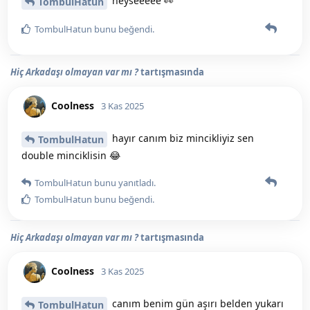
neyseeeee 👀
TombulHatun
TombulHatun
bunu beğendi
.
Hiç Arkadaşı olmayan var mı ?
tartışmasında
Coolness
3 Kas 2025
hayır canım biz mincikliyiz sen
TombulHatun
double minciklisin 😂
TombulHatun
bunu yanıtladı.
TombulHatun
bunu beğendi
.
Hiç Arkadaşı olmayan var mı ?
tartışmasında
Coolness
3 Kas 2025
canım benim gün aşırı belden yukarı
TombulHatun