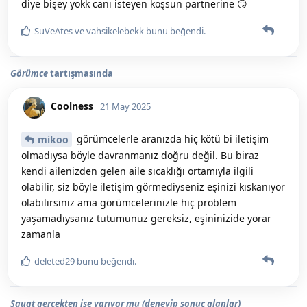
diye bişey yokk canı isteyen koşsun partnerine 😏
SuVeAtes
ve
vahsikelebekk
bunu beğendi
.
Görümce
tartışmasında
Coolness
21 May 2025
görümcelerle aranızda hiç kötü bi iletişim
mikoo
olmadıysa böyle davranmanız doğru değil. Bu biraz
kendi ailenizden gelen aile sıcaklığı ortamıyla ilgili
olabilir, siz böyle iletişim görmediyseniz eşinizi kıskanıyor
olabilirsiniz ama görümcelerinizle hiç problem
yaşamadıysanız tutumunuz gereksiz, eşininizide yorar
zamanla
deleted29
bunu beğendi
.
Squat gerçekten işe yarıyor mu (deneyip sonuç alanlar)