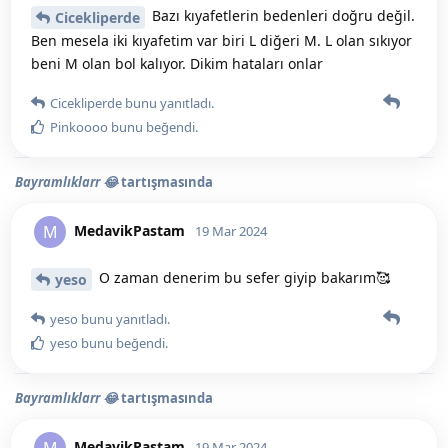
Bazı kıyafetlerin bedenleri doğru değil.
Cicekliperde
Ben mesela iki kıyafetim var biri L diğeri M. L olan sıkıyor
beni M olan bol kalıyor. Dikim hataları onlar
Cicekliperde
bunu yanıtladı.
Pinkoooo
bunu beğendi
.
Bayramlıklarr 😂
tartışmasında
MedavikPastam
M
19 Mar 2024
O zaman denerim bu sefer giyip bakarım🥰
yeso
yeso
bunu yanıtladı.
yeso
bunu beğendi
.
Bayramlıklarr 😂
tartışmasında
MedavikPastam
M
19 Mar 2024