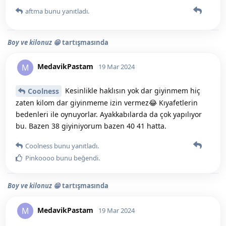
aftma
bunu yanıtladı.
Boy ve kilonuz 😁
tartışmasında
MedavikPastam
M
19 Mar 2024
Kesinlikle haklısın yok dar giyinmem hiç
Coolness
zaten kilom dar giyinmeme izin vermez😂 Kıyafetlerin
bedenleri ile oynuyorlar. Ayakkabılarda da çok yapılıyor
bu. Bazen 38 giyiniyorum bazen 40 41 hatta.
Coolness
bunu yanıtladı.
Pinkoooo
bunu beğendi
.
Boy ve kilonuz 😁
tartışmasında
MedavikPastam
M
19 Mar 2024