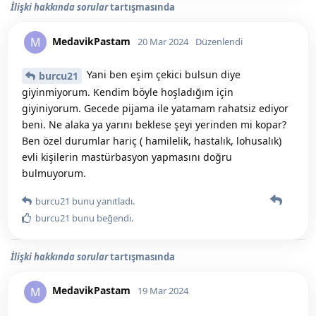
İlişki hakkında sorular
tartışmasında
MedavikPastam
M
20 Mar 2024
Düzenlendi
Yani ben eşim çekici bulsun diye
burcu21
giyinmiyorum. Kendim böyle hoşladığım için
giyiniyorum. Gecede pijama ile yatamam rahatsiz ediyor
beni. Ne alaka ya yarını beklese şeyi yerinden mi kopar?
Ben özel durumlar hariç ( hamilelik, hastalık, lohusalık)
evli kişilerin mastürbasyon yapmasını doğru
bulmuyorum.
burcu21
bunu yanıtladı.
burcu21
bunu beğendi
.
İlişki hakkında sorular
tartışmasında
MedavikPastam
M
19 Mar 2024