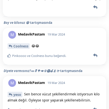
Boy ve kilonuz 😁
tartışmasında
MedavikPastam
M
19 Mar 2024
😂😂
Coolness
Pinkoooo
ve
Coolness
bunu beğendi
.
Diyete varmısınız?🥒🥬🥦🥑🫑🥝🍏🍐🍈
tartışmasında
MedavikPastam
M
19 Mar 2024
Sen bence vücut şekillendirmek istiyorsun kilo
yeso
almak değil. Öyleyse spor yaparak şekillenebilirsin.