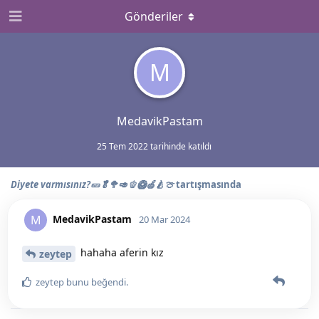
Gönderiler
M
MedavikPastam
25 Tem 2022
tarihinde katıldı
Diyete varmısınız?🥒🥬🥦🥑🫑🥝🍏🍐🍈
tartışmasında
MedavikPastam
M
20 Mar 2024
hahaha aferin kız
zeytep
zeytep
bunu beğendi
.