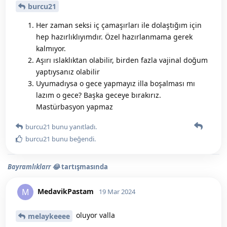
burcu21
Her zaman seksi iç çamaşırları ile dolaştığım için
hep hazırlıklıyımdır. Özel hazırlanmama gerek
kalmıyor.
Aşırı ıslaklıktan olabilir, birden fazla vajinal doğum
yaptıysanız olabilir
Uyumadıysa o gece yapmayız illa boşalması mı
lazım o gece? Başka geceye bırakırız.
Mastürbasyon yapmaz
burcu21
bunu yanıtladı.
burcu21
bunu beğendi
.
Bayramlıklarr 😂
tartışmasında
MedavikPastam
M
19 Mar 2024
oluyor valla
melaykeeee