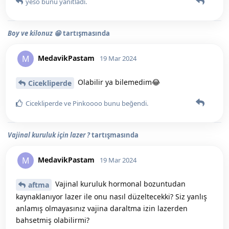
yeso
bunu yanıtladı.
Boy ve kilonuz 😁
tartışmasında
MedavikPastam
M
19 Mar 2024
Olabilir ya bilemedim😂
Cicekliperde
Cicekliperde
ve
Pinkoooo
bunu beğendi
.
Vajinal kuruluk için lazer ?
tartışmasında
MedavikPastam
M
19 Mar 2024
Vajinal kuruluk hormonal bozuntudan
aftma
kaynaklanıyor lazer ile onu nasıl düzeltecekki? Siz yanlış
anlamış olmayasınız vajina daraltma izin lazerden
bahsetmiş olabilirmi?