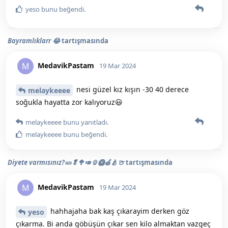
yeso
bunu beğendi
.
Bayramlıklarr 😂
tartışmasında
MedavikPastam
M
19 Mar 2024
nesi güzel kız kışın -30 40 derece
melaykeeee
soğukla hayatta zor kalıyoruz😃
melaykeeee
bunu yanıtladı.
melaykeeee
bunu beğendi
.
Diyete varmısınız?🥒🥬🥦🥑🫑🥝🍏🍐🍈
tartışmasında
MedavikPastam
M
19 Mar 2024
hahhajaha bak kaş çıkarayim derken göz
yeso
çıkarma. Bi anda göbüşün çıkar sen kilo almaktan vazgeç