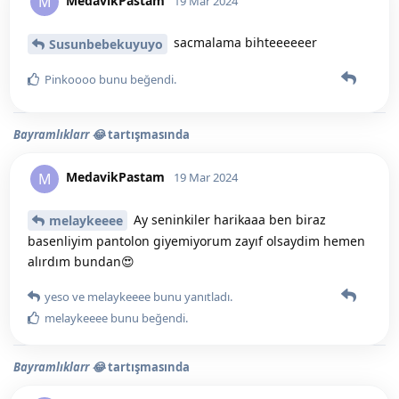
MedavikPastam
M
19 Mar 2024
sacmalama bihteeeeeer
Susunbebekuyuyo
Pinkoooo
bunu beğendi
.
Bayramlıklarr 😂
tartışmasında
MedavikPastam
M
19 Mar 2024
Ay seninkiler harikaaa ben biraz
melaykeeee
basenliyim pantolon giyemiyorum zayıf olsaydim hemen
alırdım bundan😍
yeso
ve
melaykeeee
bunu yanıtladı.
melaykeeee
bunu beğendi
.
Bayramlıklarr 😂
tartışmasında