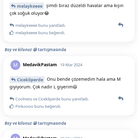
şimdi biraz düzeldi havalar ama kışın
melaykeeee
çok soğuk oluyor😂
melaykeeee
bunu yanıtladı.
melaykeeee
bunu beğendi
.
Boy ve kilonuz 😁
tartışmasında
MedavikPastam
M
19 Mar 2024
Onu bende çözemedim hala ama M
Cicekliperde
giyiyorum. Çok nadir L giyerim😃
Coolness
ve
Cicekliperde
bunu yanıtladı.
Pinkoooo
bunu beğendi
.
Boy ve kilonuz 😁
tartışmasında