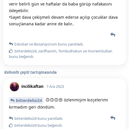
verir belirli gün ve haftalar da baba görüp nafakasını
ödeyebilir.
•Sayet dava çekişmeli devam ederse açılıp çocuklar dava
sonuçlanana kadar anne de kalır..
Eskobar
ve
Bosaniyorum
bunu yanıtladı.
bitterdelisi24
,
zarifhanim
,
TombulHatun
ve
HurremSultan
bunu beğendi
.
Kahvaltı çeşiti
tartışmasında
incilikaftan
7 Ara 2023
🙃🙃🙃😍 özlenmişim kızçelerimi
bitterdelisi24
kırmadım geri döndüm.
bitterdelisi24
bunu yanıtladı.
bitterdelisi24
bunu beğendi
.