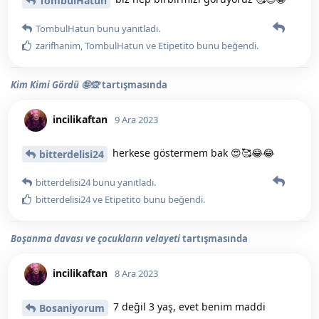
TombulHatun
TombulHatun
bunu yanıtladı.
zarifhanim
,
TombulHatun
ve
Etipetito
bunu beğendi
.
Kim Kimi Gördü 🤪🙊
tartışmasında
incilikaftan
9 Ara 2023
herkese göstermem bak 😍🥰😂😂
bitterdelisi24
bitterdelisi24
bunu yanıtladı.
bitterdelisi24
ve
Etipetito
bunu beğendi
.
Boşanma davası ve çocukların velayeti
tartışmasında
incilikaftan
8 Ara 2023
7 değil 3 yaş, evet benim maddi
Bosaniyorum