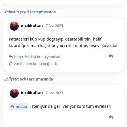
Kahvaltı çeşiti
tartışmasında
incilikaftan
7 Ara 2023
Patatesleri küp küp doğrayıp kızartabilirsin, hafif
kızardığı zaman kaşar peyniri ekle müthiş bişey oluyor.😌
bitterdelisi24
bunu yanıtladı.
zarifhanim
bunu beğendi
.
Ehliyettt acil
tartışmasında
incilikaftan
7 Ara 2023
isteniyor da geri veriyor kurs tüm evrakları.
niisaa