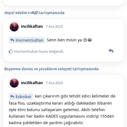
Hayal edelim✨👰🏻
tartışmasında
incilikaftan
7 Ara 2023
Senn ben misin ya 😍😂
HurremSultan
HurremSultan
bunu beğendi
.
Boşanma davası ve çocukların velayeti
tartışmasında
incilikaftan
7 Ara 2023
kan çıkarırım gibi tehdit edici kelimeler de
Eskobar
fasa fiso, uzaklaştırma kararı aldığı dakikadan itibaren
öyle elini kolunu sallayaram gelemez. Akıllı telefon
kullanan her kadın KADES uygulamasını indirip 155den
kadına şiddetden de yardım çağırabilir.