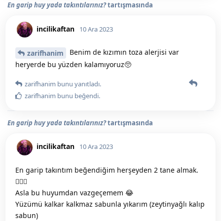
En garip huy yada takıntılarınız?
tartışmasında
incilikaftan
10 Ara 2023
Benim de kızımın toza alerjisi var
zarifhanim
heryerde bu yüzden kalamıyoruz🥺
zarifhanim
bunu yanıtladı.
zarifhanim
bunu beğendi
.
En garip huy yada takıntılarınız?
tartışmasında
incilikaftan
10 Ara 2023
En garip takıntım beğendiğim herşeyden 2 tane almak.
🤦🏻‍♀️
Asla bu huyumdan vazgeçemem 😂
Yüzümü kalkar kalkmaz sabunla yıkarım (zeytinyağlı kalıp
sabun)