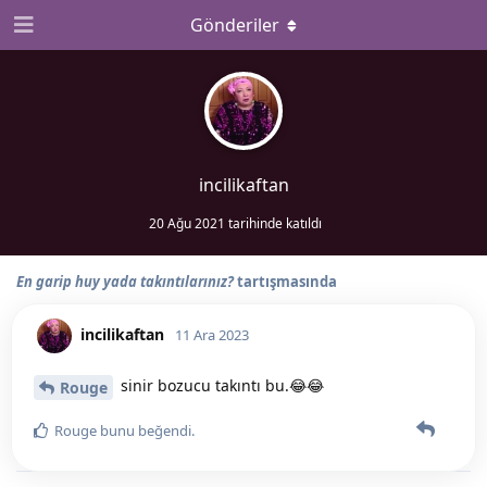
Gönderiler
incilikaftan
20 Ağu 2021
tarihinde katıldı
En garip huy yada takıntılarınız?
tartışmasında
incilikaftan
11 Ara 2023
sinir bozucu takıntı bu.😂😂
Rouge
Rouge
bunu beğendi
.