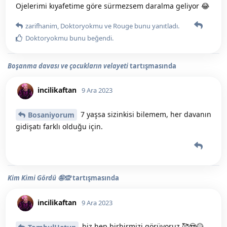
Ojelerimi kıyafetime göre sürmezsem daralma geliyor 😂
zarifhanim
,
Doktoryokmu
ve
Rouge
bunu yanıtladı.
Doktoryokmu
bunu beğendi
.
Boşanma davası ve çocukların velayeti
tartışmasında
incilikaftan
9 Ara 2023
7 yaşsa sizinkisi bilemem, her davanın
Bosaniyorum
gidişatı farklı olduğu için.
Kim Kimi Gördü 🤪🙊
tartışmasında
incilikaftan
9 Ara 2023
biz hep birbirmizi görüyoruz 🥰😍😂