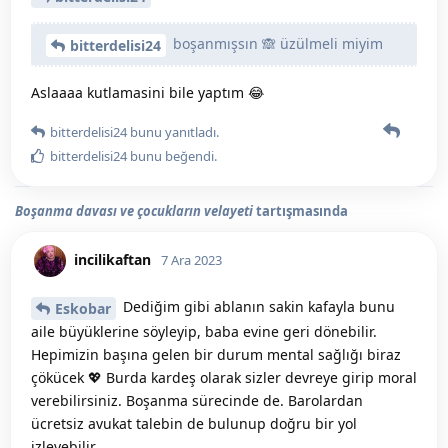
boşanmışsın 🙈 üzülmeli miyim
bitterdelisi24
Aslaaaa kutlamasini bile yaptım 😂
bitterdelisi24
bunu yanıtladı.
bitterdelisi24
bunu beğendi
.
Boşanma davası ve çocukların velayeti
tartışmasında
incilikaftan
7 Ara 2023
Dediğim gibi ablanın sakin kafayla bunu
Eskobar
aile büyüklerine söyleyip, baba evine geri dönebilir.
Hepimizin başına gelen bir durum mental sağlığı biraz
çökücek 💖 Burda kardeş olarak sizler devreye girip moral
verebilirsiniz. Boşanma sürecinde de. Barolardan
ücretsiz avukat talebin de bulunup doğru bir yol
izleyebilir.