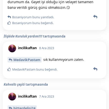
durumum da. Gayet iyi olduğu için velayet tamamen
bana verildi görüş günü olmaksızın.😏
Bosaniyorum
bunu yanıtladı.
Bosaniyorum
bunu beğendi
.
İlişkide Kuruluk yardım!!!!
tartışmasında
incilikaftan
8 Ara 2023
sık kullanmıyorum zaten.
MedavikPastam
MedavikPastam
bunu beğendi
.
Kahvaltı çeşiti
tartışmasında
incilikaftan
7 Ara 2023
bitterdelisi24