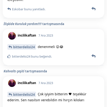
Eskobar
bunu yanıtladı.
İlişkide Kuruluk yardım!!!!
tartışmasında
incilikaftan
7 Ara 2023
denenmeli 😛😂
bitterdelisi24
bitterdelisi24
bunu beğendi
.
Kahvaltı çeşiti
tartışmasında
incilikaftan
7 Ara 2023
Çok iyiyim bitterim 🖤 teşekkür
bitterdelisi24
ederim. Sen nasılsın verebildin mi hırçın kiloları