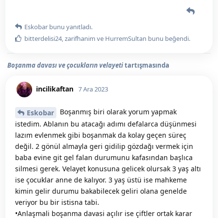
Eskobar
bunu yanıtladı.
bitterdelisi24
,
zarifhanim
ve
HurremSultan
bunu beğendi
.
Boşanma davası ve çocukların velayeti
tartışmasında
incilikaftan
7 Ara 2023
Boşanmış biri olarak yorum yapmak
Eskobar
istedim. Ablanın bu atacağı adımı defalarca düşünmesi
lazım evlenmek gibi boşanmak da kolay geçen süreç
değil. 2 gönül almayla geri gidilip gözdağı vermek için
baba evine git gel falan durumunu kafasından başlıca
silmesi gerek. Velayet konusuna gelicek olursak 3 yaş altı
ise çocuklar anne de kalıyor. 3 yaş üstü ise mahkeme
kimin gelir durumu bakabilecek geliri olana genelde
veriyor bu bir istisna tabi.
•Anlaşmali boşanma davasi açılır ise çiftler ortak karar