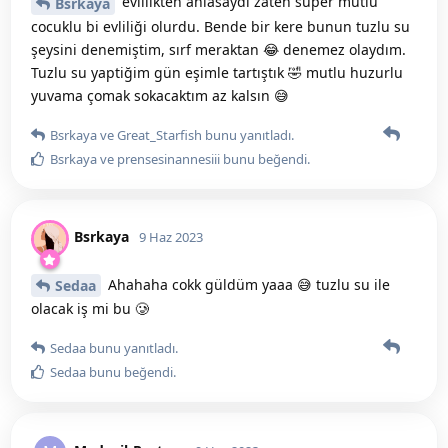
evlilikten anlasaydı zaten süper mutlu
Bsrkaya
cocuklu bi evliliği olurdu. Bende bir kere bunun tuzlu su
şeysini denemiştim, sırf meraktan 😂 denemez olaydım.
Tuzlu su yaptiğim gün eşimle tartıştık 🤣 mutlu huzurlu
yuvama çomak sokacaktım az kalsın 😅
Bsrkaya
ve
Great_Starfish
bunu yanıtladı.
Bsrkaya
ve
prensesinannesiii
bunu beğendi
.
Bsrkaya
9 Haz 2023
Ahahaha cokk güldüm yaaa 😅 tuzlu su ile
Sedaa
olacak iş mi bu 🥲
Sedaa
bunu yanıtladı.
Sedaa
bunu beğendi
.