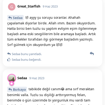
Great_Starfish
G
9 Haz 2023
🤣 ayyy şu soruyu soranlar. Ahahah
Sedaa
çapalamak diyorlar birde. Allah ımm. Bazen okuyordum.
Hatta birisi ben tuzlu su yaptım evliyim eşim ilgilenmeye
başladı ama eski sevgililerim bile aramaya başladı. Artık
tüm erkekler tsrafıdan ilgi görmeye başladım yazmıştı.
Sırf gülmek için okuyordum ya 🤣🤣
Sedaa
bunu yanıtladı.
Sedaa
bunu beğendi
.
Sedaa
9 Haz 2023
tabikide değil canım😂 ama sırf meraktan
Bsrkaya
benimki valla. Tuzlu su dişiliği arttırıyormuş felan,
benimde o gün üzerimde bi yorgunluk mu vardi tam