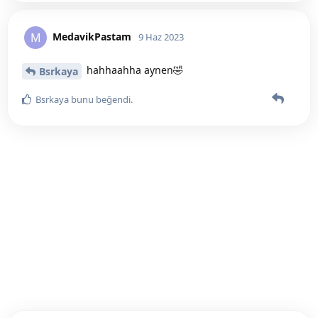
MedavikPastam
M
9 Haz 2023
hahhaahha aynen🤣
Bsrkaya
Bsrkaya
bunu beğendi
.