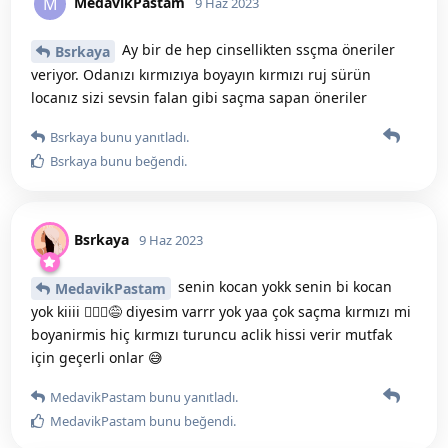
MedavikPastam
M
9 Haz 2023
Ay bir de hep cinsellikten ssçma öneriler
Bsrkaya
veriyor. Odanızı kırmızıya boyayın kırmızı ruj sürün
locanız sizi sevsin falan gibi saçma sapan öneriler
Bsrkaya
bunu yanıtladı.
Bsrkaya
bunu beğendi
.
Bsrkaya
9 Haz 2023
senin kocan yokk senin bi kocan
MedavikPastam
yok kiiii 🤷🏻‍♀️😅 diyesim varrr yok yaa çok saçma kırmızı mi
boyanirmis hiç kırmızı turuncu aclik hissi verir mutfak
için geçerli onlar 😅
MedavikPastam
bunu yanıtladı.
MedavikPastam
bunu beğendi
.