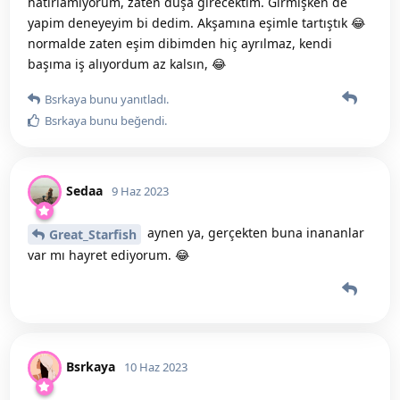
hatirlamiyorum, zaten duşa girecektim. Girmişken de
yapim deneyeyim bi dedim. Akşamına eşimle tartıştık 😂
normalde zaten eşim dibimden hiç ayrılmaz, kendi
başıma iş alıyordum az kalsın, 😂
Bsrkaya
bunu yanıtladı.
Bsrkaya
bunu beğendi
.
Sedaa
9 Haz 2023
aynen ya, gerçekten buna inananlar
Great_Starfish
var mı hayret ediyorum. 😂
Bsrkaya
10 Haz 2023