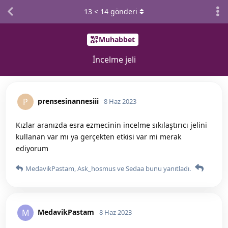
13
<
14
gönderi
Muhabbet
İncelme jeli
prensesinannesiii
P
8 Haz 2023
Kızlar aranızda esra ezmecinin incelme sıkılaştırıcı jelini
kullanan var mı ya gerçekten etkisi var mi merak
ediyorum
MedavikPastam
,
Ask_hosmus
ve
Sedaa
bunu yanıtladı.
MedavikPastam
M
8 Haz 2023