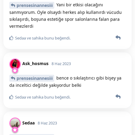
Yani bir etkisi olacağını
prensesinannesiii
sanmıyorum. Öyle olsaydı herkes alıp kullanırdı vücudu
sıkılaşırdı, boşuna estetiğe spor salonlarına falan para
vermezlerdi
Sedaa
ve
sahika
bunu beğendi
.
Ask_hosmus
8 Haz 2023
bence o sıkılaştırıcı gibi bişey ya
prensesinannesiii
da inceltici değilde yakıyordur belki
Sedaa
ve
sahika
bunu beğendi
.
Sedaa
8 Haz 2023