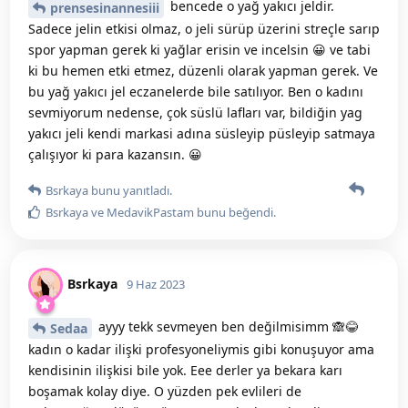
bencede o yağ yakıcı jeldir.
prensesinannesiii
Sadece jelin etkisi olmaz, o jeli sürüp üzerini streçle sarıp
spor yapman gerek ki yağlar erisin ve incelsin 😀 ve tabi
ki bu hemen etki etmez, düzenli olarak yapman gerek. Ve
bu yağ yakıcı jel eczanelerde bile satılıyor. Ben o kadını
sevmiyorum nedense, çok süslü lafları var, bildiğin yag
yakıcı jeli kendi markasi adına süsleyip püsleyip satmaya
çalışıyor ki para kazansın. 😀
Bsrkaya
bunu yanıtladı.
Bsrkaya
ve
MedavikPastam
bunu beğendi
.
Bsrkaya
9 Haz 2023
ayyy tekk sevmeyen ben değilmisimm 🙈😂
Sedaa
kadın o kadar ilişki profesyoneliymis gibi konuşuyor ama
kendisinin ilişkisi bile yok. Eee derler ya bekara karı
boşamak kolay diye. O yüzden pek evlileri de