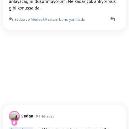
anlayacağını düşünmüyorum. Ne kadar çok anliyormus
gibi konuşsa da .
Sedaa
ve
MedavikPastam
bunu yanıtladı.
Sedaa
9 Haz 2023