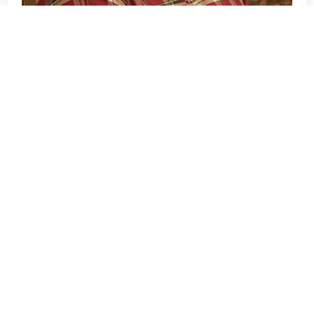
yemeği biraz fazla kaçırmışım 😂😂
Moonlight_
bunu yanıtladı.
Moonlight_
bunu beğendi
.
Moonlight_
19 Nis 2024
ayy cok kötü oluyorum ben ozaman asiri
Etipetito
rahatsiz oluyorumm🤣🤣
Etipetito
bunu yanıtladı.
Etipetito
bunu beğendi
.