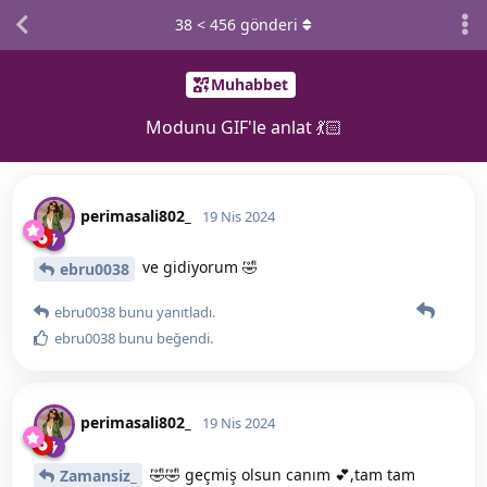
38
<
456
gönderi
Muhabbet
Modunu GIF'le anlat 💃🏻
perimasali802_
19 Nis 2024
ve gidiyorum 🤣
ebru0038
ebru0038
bunu yanıtladı.
ebru0038
bunu beğendi
.
perimasali802_
19 Nis 2024
🤣🤣 geçmiş olsun canım 💕,tam tam
Zamansiz_