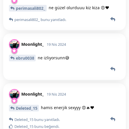
ne güzel olurduuu kiz kiza 😍❤️
perimasali802_
perimasali802_
bunu yanıtladı.
Moonlight_
19 Nis 2024
ne izliyorsunn😅
ebru0038
Moonlight_
19 Nis 2024
hamis enerjik sexyyy 😍🔥❤️
Deleted_15
Deleted_15
bunu yanıtladı.
Deleted_15
bunu beğendi
.