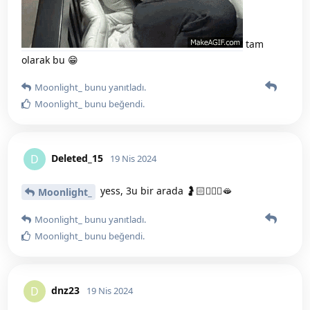
tam
olarak bu 😁
Moonlight_
bunu yanıtladı.
Moonlight_
bunu beğendi
.
Deleted_15
D
19 Nis 2024
yess, 3u bir arada 🤰🏻🤸🏻‍♀️🫦
Moonlight_
Moonlight_
bunu yanıtladı.
Moonlight_
bunu beğendi
.
dnz23
D
19 Nis 2024