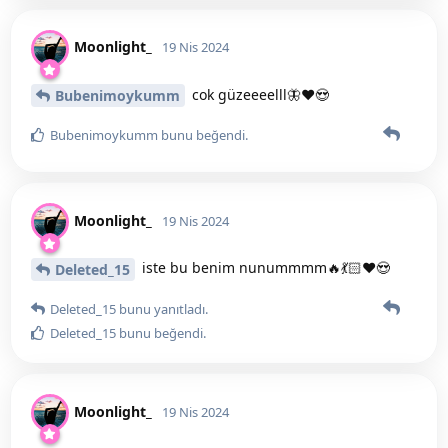
Moonlight_
19 Nis 2024
cok güzeeeelll🦋❤️😍
Bubenimoykumm
Bubenimoykumm
bunu beğendi
.
Moonlight_
19 Nis 2024
iste bu benim nunummmm🔥💃🏻❤️😍
Deleted_15
Deleted_15
bunu yanıtladı.
Deleted_15
bunu beğendi
.
Moonlight_
19 Nis 2024