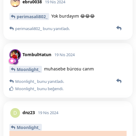
ebru0038
19 Nis 2024
Yok burdayım 😂😂😂
perimasali802_
perimasali802_
bunu yanıtladı.
TombulHatun
19 Nis 2024
muhasebe bürosu canm
Moonlight_
Moonlight_
bunu yanıtladı.
Moonlight_
bunu beğendi
.
dnz23
D
19 Nis 2024
Moonlight_