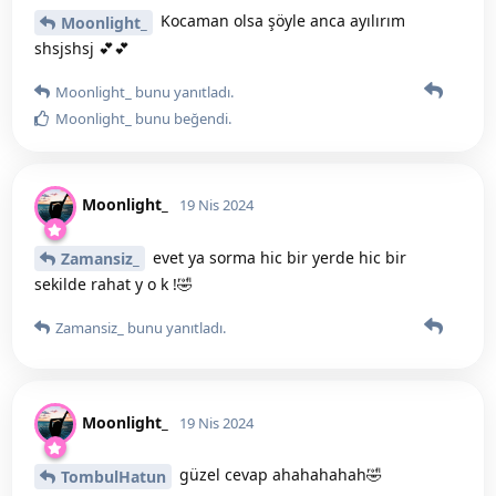
Kocaman olsa şöyle anca ayılırım
Moonlight_
shsjshsj 💕💕
Moonlight_
bunu yanıtladı.
Moonlight_
bunu beğendi
.
Moonlight_
19 Nis 2024
evet ya sorma hic bir yerde hic bir
Zamansiz_
sekilde rahat y o k !🤣
Zamansiz_
bunu yanıtladı.
Moonlight_
19 Nis 2024
güzel cevap ahahahahah🤣
TombulHatun