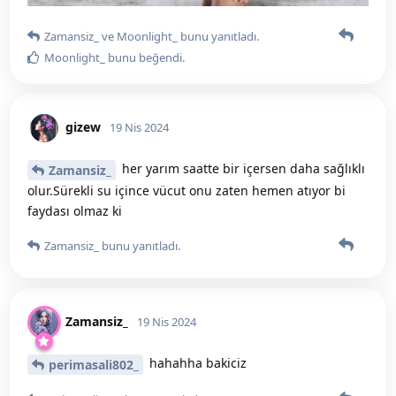
Zamansiz_
ve
Moonlight_
bunu yanıtladı.
Moonlight_
bunu beğendi
.
gizew
19 Nis 2024
her yarım saatte bir içersen daha sağlıklı
Zamansiz_
olur.Sürekli su içince vücut onu zaten hemen atıyor bi
faydası olmaz ki
Zamansiz_
bunu yanıtladı.
Zamansiz_
19 Nis 2024
hahahha bakiciz
perimasali802_