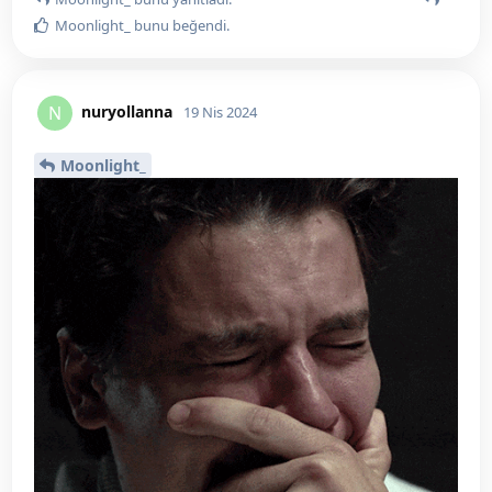
Moonlight_
bunu beğendi
.
nuryollanna
N
19 Nis 2024
Moonlight_