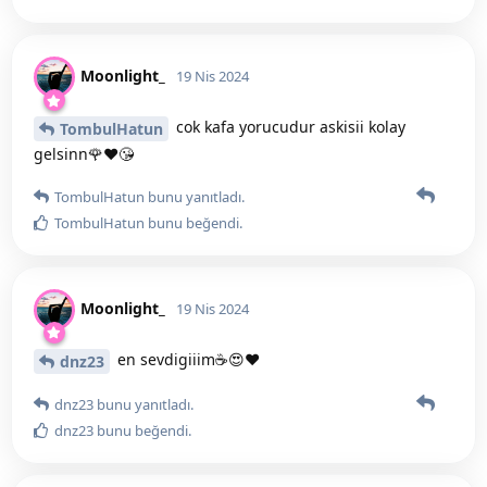
Moonlight_
19 Nis 2024
cok kafa yorucudur askisii kolay
TombulHatun
gelsinn🌹❤️😘
TombulHatun
bunu yanıtladı.
TombulHatun
bunu beğendi
.
Moonlight_
19 Nis 2024
en sevdigiiim☕️😍❤️
dnz23
dnz23
bunu yanıtladı.
dnz23
bunu beğendi
.