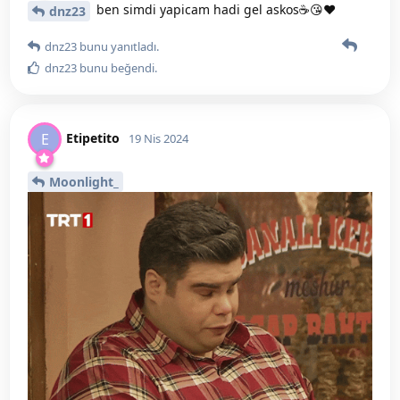
ben simdi yapicam hadi gel askos☕️😘❤️
dnz23
dnz23
bunu yanıtladı.
dnz23
bunu beğendi
.
Etipetito
E
19 Nis 2024
Moonlight_