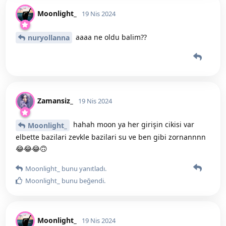
Moonlight_
19 Nis 2024
aaaa ne oldu balim??
nuryollanna
Zamansiz_
19 Nis 2024
hahah moon ya her girişin cikisi var
Moonlight_
elbette bazilari zevkle bazilari su ve ben gibi zornannnn
😂😂😂🙃
Moonlight_
bunu yanıtladı.
Moonlight_
bunu beğendi
.
Moonlight_
19 Nis 2024