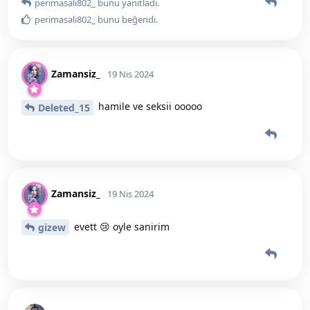
perimasali802_
bunu yanıtladı.
perimasali802_
bunu beğendi
.
Zamansiz_
19 Nis 2024
hamile ve seksii ooooo
Deleted_15
Zamansiz_
19 Nis 2024
evett 😢 oyle sanirim
gizew