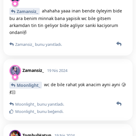
ahahaha yaaa inan bende öyleyim bide
Zamansiz_
bu ara benim minnak bana yapisik wc bile gitsem
arkamdan tin tin geliyor bide agliyor sanki kaciyorum
ondan🤣
Zamansiz_
bunu yanıtladı.
Zamansiz_
19 Nis 2024
wc de bile rahat yok anacim ayni ayni 🥲
Moonlight_
💃🏻
Moonlight_
bunu yanıtladı.
Moonlight_
bunu beğendi
.
TombulHatun
19 Nis 2024