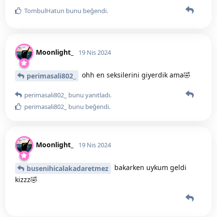
TombulHatun
bunu beğendi
.
Moonlight_
19 Nis 2024
ohh en seksilerini giyerdik ama🤣
perimasali802_
perimasali802_
bunu yanıtladı.
perimasali802_
bunu beğendi
.
Moonlight_
19 Nis 2024
bakarken uykum geldi
busenihicalakadaretmez
kizzz🤣