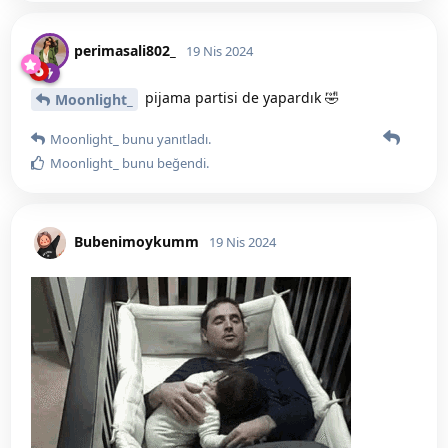
perimasali802_
19 Nis 2024
pijama partisi de yapardık 🤣
Moonlight_
Moonlight_
bunu yanıtladı.
Moonlight_
bunu beğendi
.
Bubenimoykumm
19 Nis 2024