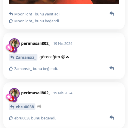
Moonlight_
bunu yanıtladı.
Moonlight_
bunu beğendi
.
perimasali802_
19 Nis 2024
göreceğim 😁🔥
Zamansiz_
Zamansiz_
bunu beğendi
.
perimasali802_
19 Nis 2024
🤣
ebru0038
ebru0038
bunu beğendi
.