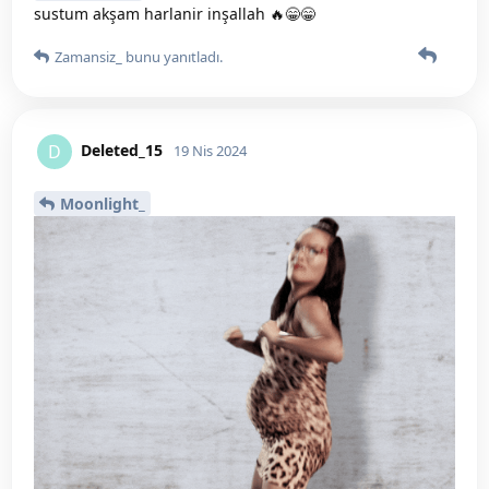
sustum akşam harlanir inşallah 🔥😁😁
Zamansiz_
bunu yanıtladı.
Deleted_15
D
19 Nis 2024
Moonlight_