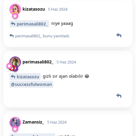
kizatasozu
5 Haz 2024
niye yaaag
perimasali802_
perimasali802_
bunu yanıtladı.
perimasali802_
5 Haz 2024
gizli sır ajan olabilir 😂
kizatasozu
@successfulwoman
Zamansiz_
5 Haz 2024