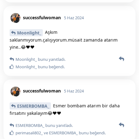
successfulwoman
5 Haz 2024
Aşkım
Moonlight_
saklanmıyorum.çalışıyorum.müsait zamanda atarım
yine..😂♥️♥️
Moonlight_
bunu yanıtladı.
Moonlight_
bunu beğendi
.
successfulwoman
5 Haz 2024
Esmer bombam atarım bir daha
ESMERBOMBA_
fırsatını yakalayım😂♥️♥️
ESMERBOMBA_
bunu yanıtladı.
perimasali802_
ve
ESMERBOMBA_
bunu beğendi
.