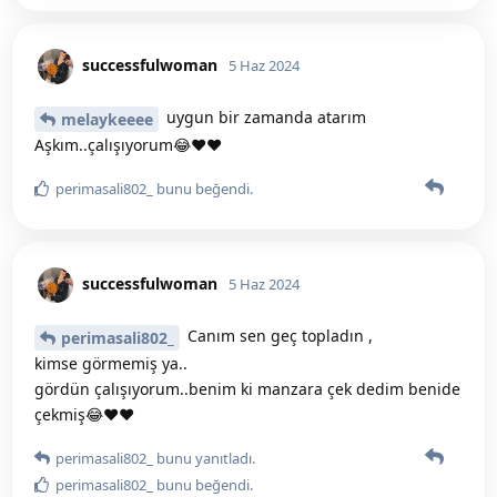
successfulwoman
5 Haz 2024
uygun bir zamanda atarım
melaykeeee
Aşkım..çalışıyorum😂♥️♥️
perimasali802_
bunu beğendi
.
successfulwoman
5 Haz 2024
Canım sen geç topladın ,
perimasali802_
kimse görmemiş ya..
gördün çalışıyorum..benim ki manzara çek dedim benide
çekmiş😂♥️♥️
perimasali802_
bunu yanıtladı.
perimasali802_
bunu beğendi
.