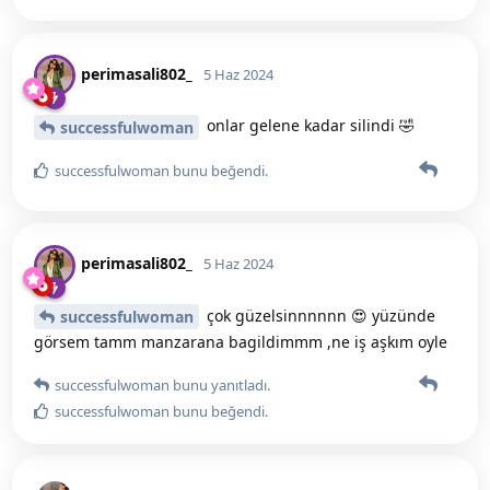
perimasali802_
5 Haz 2024
onlar gelene kadar silindi 🤣
successfulwoman
successfulwoman
bunu beğendi
.
perimasali802_
5 Haz 2024
çok güzelsinnnnnn 😍 yüzünde
successfulwoman
görsem tamm manzarana bagildimmm ,ne iş aşkım oyle
successfulwoman
bunu yanıtladı.
successfulwoman
bunu beğendi
.