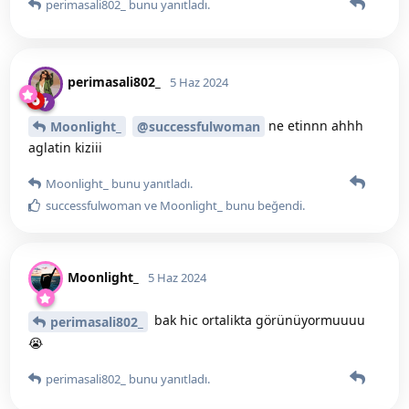
perimasali802_
bunu yanıtladı.
perimasali802_
5 Haz 2024
ne etinnn ahhh
Moonlight_
@successfulwoman
aglatin kiziii
Moonlight_
bunu yanıtladı.
successfulwoman
ve
Moonlight_
bunu beğendi
.
Moonlight_
5 Haz 2024
bak hic ortalikta görünüyormuuuu
perimasali802_
😭
perimasali802_
bunu yanıtladı.