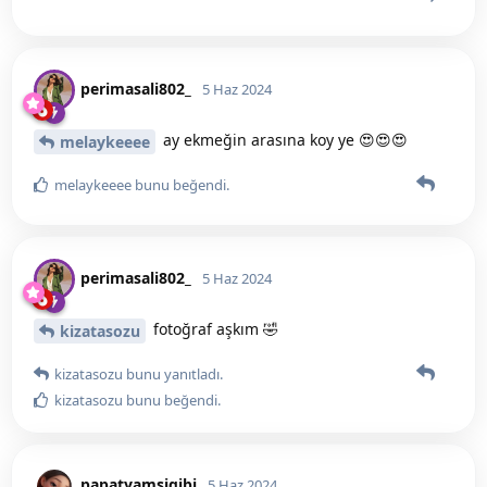
perimasali802_
5 Haz 2024
ay ekmeğin arasına koy ye 😍😍😍
melaykeeee
melaykeeee
bunu beğendi
.
perimasali802_
5 Haz 2024
fotoğraf aşkım 🤣
kizatasozu
kizatasozu
bunu yanıtladı.
kizatasozu
bunu beğendi
.
papatyamsigibi
5 Haz 2024