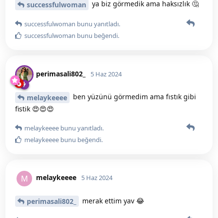
ya biz görmedik ama haksızlık 🤔
successfulwoman
successfulwoman
bunu yanıtladı.
successfulwoman
bunu beğendi
.
perimasali802_
5 Haz 2024
ben yüzünü görmedim ama fıstık gibi
melaykeeee
fistik 😍😍😍
melaykeeee
bunu yanıtladı.
melaykeeee
bunu beğendi
.
melaykeeee
M
5 Haz 2024
merak ettim yav 😂
perimasali802_