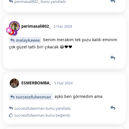
perimasali802_
bunu yanıtladı.
perimasali802_
5 Haz 2024
benim merakim tek yuzu kaldı eminim
melaykeeee
çok güzel tatli biri çıkacak 😂♥️♥️
ESMERBOMBA_
5 Haz 2024
aşko ben görmedim ama
successfulwoman
successfulwoman
bunu yanıtladı.
successfulwoman
bunu beğendi
.