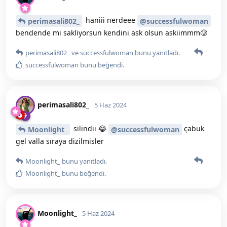
haniii nerdeee
perimasali802_
@successfulwoman
bendende mi sakliyorsun kendini ask olsun askiimmm🥲
perimasali802_
ve
successfulwoman
bunu yanıtladı.
successfulwoman
bunu beğendi
.
perimasali802_
5 Haz 2024
silindii 😂
çabuk
Moonlight_
@successfulwoman
gel valla sıraya dizilmisler
Moonlight_
bunu yanıtladı.
Moonlight_
bunu beğendi
.
Moonlight_
5 Haz 2024