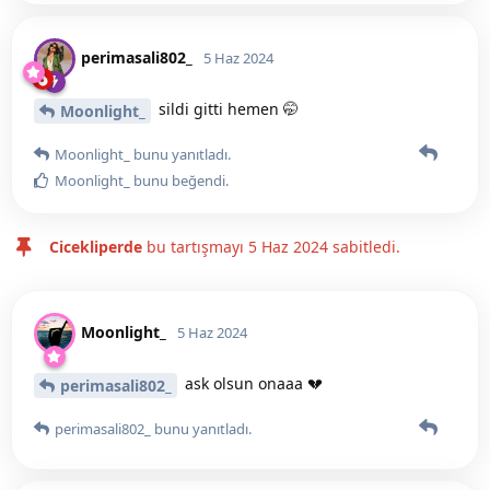
perimasali802_
5 Haz 2024
sildi gitti hemen 🤭
Moonlight_
Moonlight_
bunu yanıtladı.
Moonlight_
bunu beğendi
.
Cicekliperde
bu tartışmayı
5 Haz 2024
sabitledi.
Moonlight_
5 Haz 2024
ask olsun onaaa 💔
perimasali802_
perimasali802_
bunu yanıtladı.