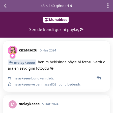
43
<
140
gönderi
Muhabbet
Sen de kendi gezini paylaş🏞️
kizatasozu
5 Haz 2024
benim bebisinde böyle bi fotosu vardı o
melaykeeee
ara en sevdiğim fotoydu 😅
melaykeeee
bunu yanıtladı.
melaykeeee
ve
perimasali802_
bunu beğendi
.
melaykeeee
M
5 Haz 2024