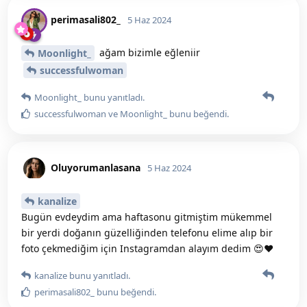
perimasali802_
5 Haz 2024
ağam bizimle eğleniir
Moonlight_
successfulwoman
Moonlight_
bunu yanıtladı.
successfulwoman
ve
Moonlight_
bunu beğendi
.
Oluyorumanlasana
5 Haz 2024
kanalize
Bugün evdeydim ama haftasonu gitmiştim mükemmel
bir yerdi doğanın güzelliğinden telefonu elime alıp bir
foto çekmediğim için Instagramdan alayım dedim 😍❤️
kanalize
bunu yanıtladı.
perimasali802_
bunu beğendi
.