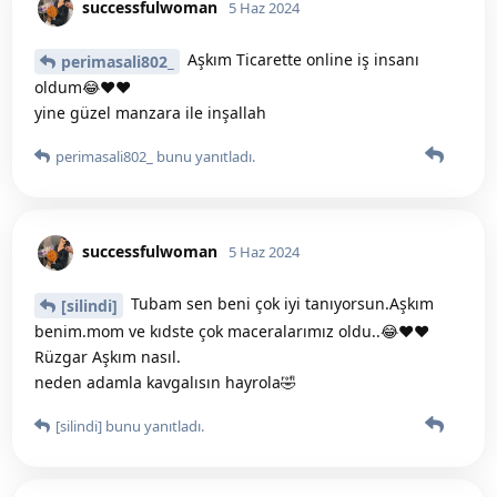
successfulwoman
5 Haz 2024
Aşkım Ticarette online iş insanı
perimasali802_
oldum😂♥️♥️
yine güzel manzara ile inşallah
perimasali802_
bunu yanıtladı.
successfulwoman
5 Haz 2024
Tubam sen beni çok iyi tanıyorsun.Aşkım
[silindi]
benim.mom ve kıdste çok maceralarımız oldu..😂♥️♥️
Rüzgar Aşkım nasıl.
neden adamla kavgalısın hayrola🤣
[silindi]
bunu yanıtladı.