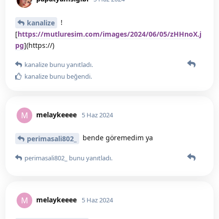
!
kanalize
[
https://mutluresim.com/images/2024/06/05/zHHnoX.j
pg
](https://)
kanalize
bunu yanıtladı.
kanalize
bunu beğendi
.
melaykeeee
M
5 Haz 2024
bende göremedim ya
perimasali802_
perimasali802_
bunu yanıtladı.
melaykeeee
M
5 Haz 2024