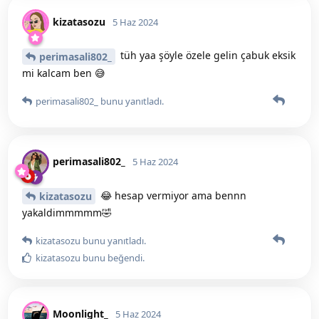
kizatasozu
5 Haz 2024
tüh yaa şöyle özele gelin çabuk eksik
perimasali802_
mi kalcam ben 😅
perimasali802_
bunu yanıtladı.
perimasali802_
5 Haz 2024
😂 hesap vermiyor ama bennn
kizatasozu
yakaldimmmmm🤣
kizatasozu
bunu yanıtladı.
kizatasozu
bunu beğendi
.
Moonlight_
5 Haz 2024