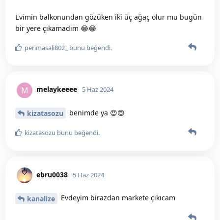
Evimin balkonundan gözüken iki üç ağaç olur mu bugün
bir yere çıkamadım 😂😂
perimasali802_
bunu beğendi
.
melaykeeee
M
5 Haz 2024
benimde ya 😍😍
kizatasozu
kizatasozu
bunu beğendi
.
ebru0038
5 Haz 2024
Evdeyim birazdan markete çıkıcam
kanalize