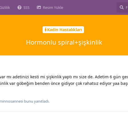
Gizlilik
SSS
Resim Yükle
Kadin Hastalıkları
Hormonlu spiral+şişkinlik
ar mı adetinizi kesti mi şişkinlik yaptı mı size de. Adetim 6 gün gec
işkinlik var göbeğim benden önce gidiyor çok rahatsız ediyor yaa baş
minnosannesi
bunu yanıtladı.