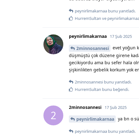
peynirlimakarnaa
bunu yanıtladı.
HurremSultan
ve
peynirlimakarna
peynirlimakarnaa
17 Şub 2025
evet yoğun k
2minnosannesi
düşmüştü çok düzene girene kada
gecikiyordu ama bu sefer hala olm
şişkinlikten gebelik korkum yok 
2minnosannesi
bunu yanıtladı.
HurremSultan
bunu beğendi
.
2minnosannesi
17 Şub 2025
2
ya bn o sü
peynirlimakarnaa
peynirlimakarnaa
bunu yanıtladı.