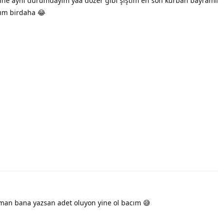
ine aynı durumdayım yaa dozer gibi şiştim en son kurban bayramı
ım birdaha 😂
an bana yazsan adet oluyon yine ol bacım 😅