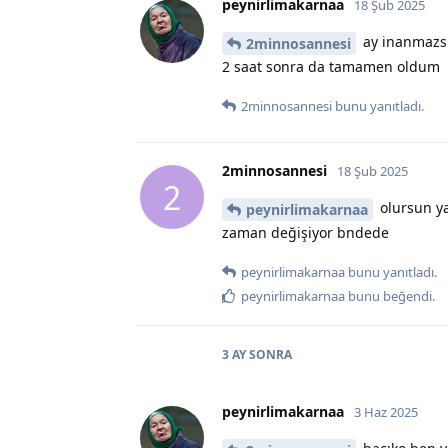
peynirlimakarnaa
18 Şub 2025
ay inanmazsı
2minnosannesi
2 saat sonra da tamamen oldum
2minnosannesi
bunu yanıtladı.
2minnosannesi
18 Şub 2025
2
olursun ya
peynirlimakarnaa
zaman değişiyor bndede
peynirlimakarnaa
bunu yanıtladı.
peynirlimakarnaa
bunu beğendi
.
3 AY
SONRA
peynirlimakarnaa
3 Haz 2025