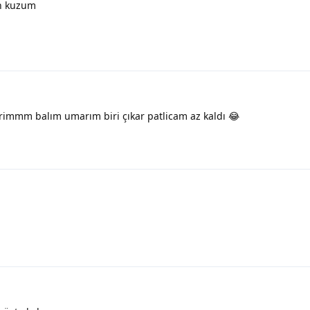
ın kuzum
immm balım umarım biri çıkar patlicam az kaldı 😂