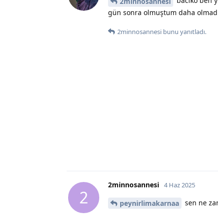
bacıko ben y
2minnosannesi
gün sonra olmuştum daha olmad
2minnosannesi
bunu yanıtladı.
2minnosannesi
4 Haz 2025
2
sen ne zam
peynirlimakarnaa