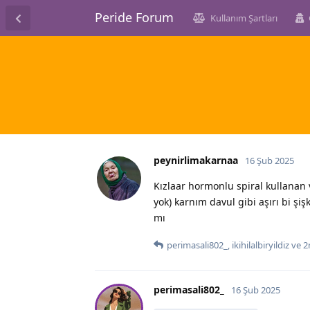
Peride Forum
Kullanım Şartları
peynirlimakarnaa
16 Şub 2025
Kızlaar hormonlu spiral kullanan v
yok) karnım davul gibi aşırı bi ş
mı
perimasali802_
,
ikihilalbiryildiz
ve
2
perimasali802_
16 Şub 2025