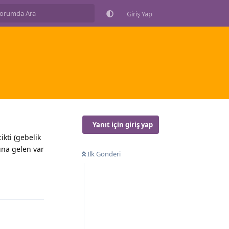
Giriş Yap
Yanıt için giriş yap
ikti (gebelik
ına gelen var
İlk Gönderi