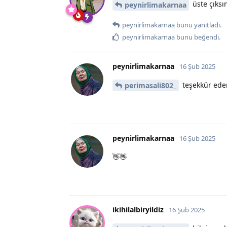
üste çıks
peynirlimakarnaa
peynirlimakarnaa
bunu yanıtladı.
peynirlimakarnaa
bunu beğendi
.
peynirlimakarnaa
16 Şub 2025
teşekkür eder
perimasali802_
peynirlimakarnaa
16 Şub 2025
👋👋
ikihilalbiryildiz
16 Şub 2025