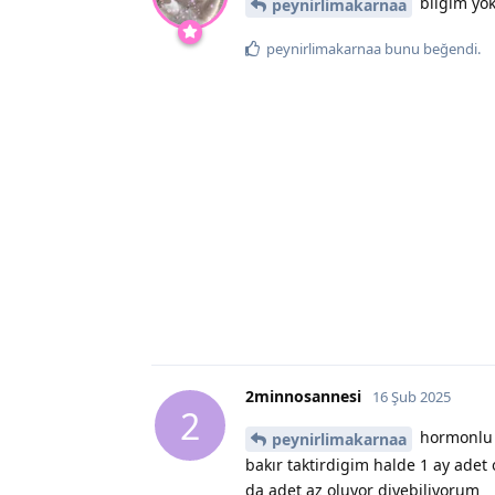
bilgim yok
peynirlimakarnaa
peynirlimakarnaa
bunu beğendi
.
2minnosannesi
16 Şub 2025
2
hormonlu s
peynirlimakarnaa
bakır taktirdigim halde 1 ay ad
da adet az oluyor diyebiliyorum