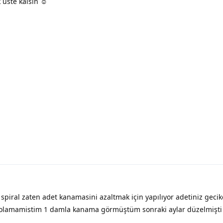
 üste kalsın ☺️
piral zaten adet kanamasini azaltmak için yapılıyor adetiniz gecik
et olamamistim 1 damla kanama görmüştüm sonraki aylar düzelmişt