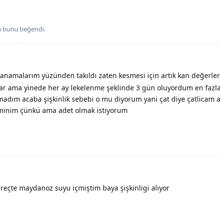
a
bunu beğendi
.
anamalarım yüzünden takıldı zaten kesmesi için artık kan değerle
r ama yinede her ay lekelenme şeklinde 3 gün oluyordum en fazl
adım acaba şişkinlik sebebi o mu diyorum yani çat diye çatlicam a
eminim çünkü ama adet olmak istiyorum
reçte maydanoz suyu içmiştim baya şişkinligi alıyor