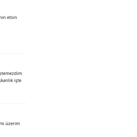
min etsin
 istemezdim
kanlık işte
imi üzerim