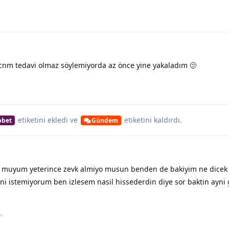
nm tedavi olmaz söylemiyorda az önce yine yakaladım 🫤
etiketini
ekledi ve
etiketini
kaldırdı.
bet
Gündem
 muyum yeterince zevk almiyo musun benden de bakiyim ne dice
eni istemiyorum ben izlesem nasil hissederdin diye sor baktin ayni
.