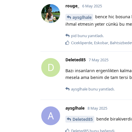
rouge_
6 May 2025
bence hic bosuna k
aysglhale
ihmal etmesin yeter cünkü bu mese
pid
bunu yanıtladı.
Cicekliperde
,
Eskobar
,
Bahtsizbede
Deleted85
7 May 2025
D
Bazı insanların ergenlikten kalma
mesela ama benim de tam tersi ben
aysglhale
bunu yanıtladı.
aysglhale
8 May 2025
A
bende birakiverdi
Deleted85
Deleted85
bunu beğendi
.