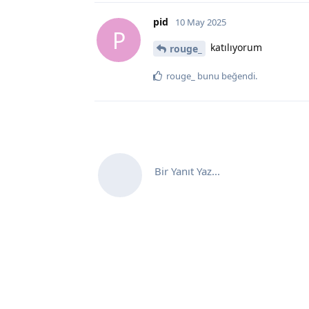
pid
10 May 2025
P
katılıyorum
rouge_
rouge_
bunu beğendi
.
Bir Yanıt Yaz...