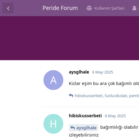
Peride Forum
Kullanım Şartları
aysglhale
6 May 2025
A
Kizlar eşim bu ara çok bağımlı ol
hibiskusserbeti
,
Sutlucikolati
,
pemb
hibiskusserbeti
6 May 2025
H
bağımlılığı olabili
aysglhale
izleyebilirsiniz