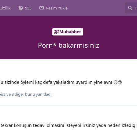
Gizlilik
SSS
Resim Yükle
Muhabbet
Porn* bakarmisiniz
du sizinde öylemi kaç defa yakaladım uyardım yine aynı 🫤🫤
iss
ve
3
diğer
bunu yanıtladı.
r tekrar konuşun tedavi olmasını isteyebilirsiniz yada neden izledigi