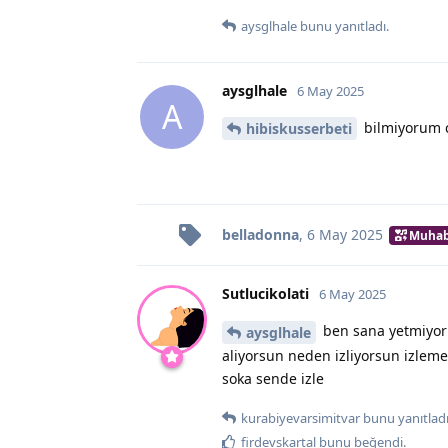
aysglhale
bunu yanıtladı.
aysglhale
6 May 2025
A
bilmiyorum c
hibiskusserbeti
belladonna
,
6 May 2025
Muhab
Sutlucikolati
6 May 2025
ben sana yetmiyor
aysglhale
aliyorsun neden izliyorsun izlem
soka sende izle
kurabiyevarsimitvar
bunu yanıtladı
firdevskartal
bunu beğendi
.