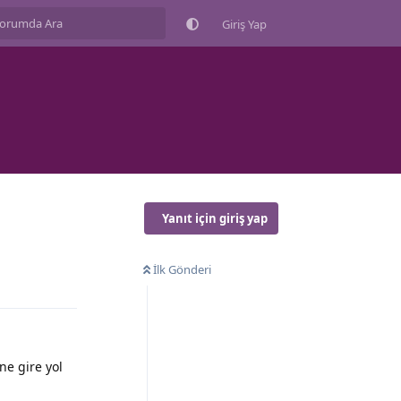
Giriş Yap
Yanıt için giriş yap
İlk Gönderi
ne gire yol