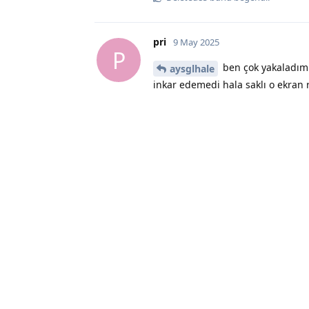
pri
9 May 2025
P
ben çok yakaladım 
aysglhale
inkar edemedi hala saklı o ekran 