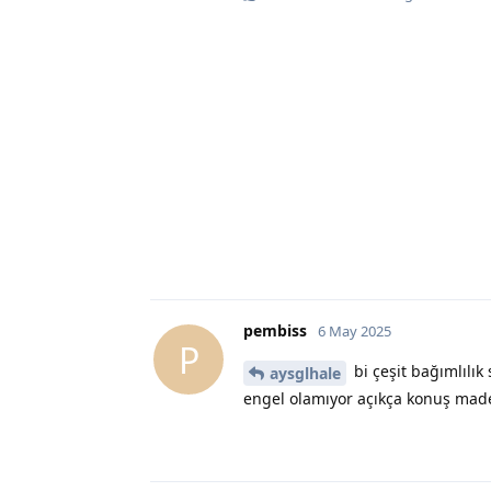
pembiss
6 May 2025
P
bi çeşit bağımlılık 
aysglhale
engel olamıyor açıkça konuş mad