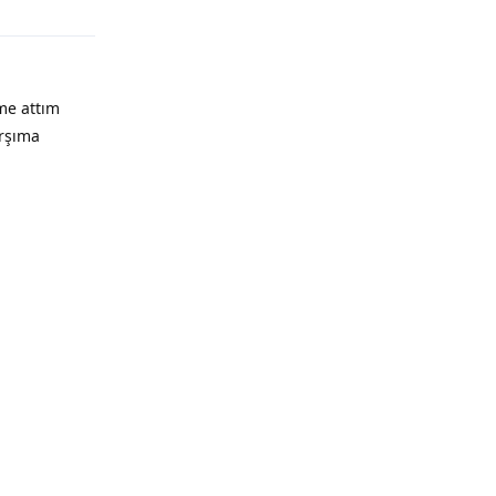
me attım
arşıma