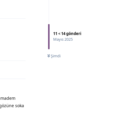
11
<
14
gönderi
Mayıs 2025
Şimdi
k madem
 gözüne soka