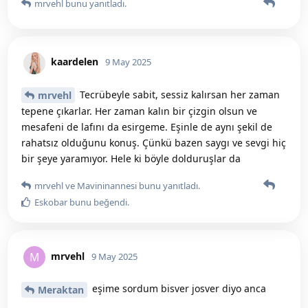
mrvehl
bunu yanıtladı.
kaardelen
9 May 2025
Tecrübeyle sabit, sessiz kalırsan her zaman
mrvehl
tepene çıkarlar. Her zaman kalın bir çizgin olsun ve
mesafeni de lafını da esirgeme. Eşinle de aynı şekil de
rahatsız olduğunu konuş. Çünkü bazen saygı ve sevgi hiç
bir şeye yaramıyor. Hele ki böyle dolduruşlar da
mrvehl
ve
Mavininannesi
bunu yanıtladı.
Eskobar
bunu beğendi
.
mrvehl
M
9 May 2025
eşime sordum bisver josver diyo anca
Meraktan