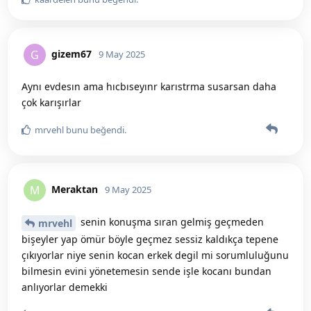
gizem67
G
9 May 2025
Aynı evdesın ama hıcbıseyınr karıstrma susarsan daha
çok karışırlar
mrvehl
bunu beğendi
.
Meraktan
M
9 May 2025
senin konuşma sıran gelmiş geçmeden
mrvehl
bişeyler yap ömür böyle geçmez sessiz kaldıkça tepene
çıkıyorlar niye senin kocan erkek degil mi sorumluluğunu
bilmesin evini yönetemesin sende işle kocanı bundan
anlıyorlar demekki