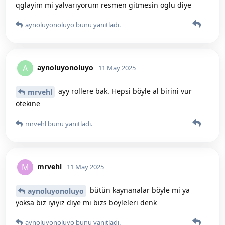
qglayim mi yalvarıyorum resmen gitmesin oglu diye
aynoluyonoluyo
bunu yanıtladı.
aynoluyonoluyo
A
11 May 2025
ayy rollere bak. Hepsi böyle al birini vur
mrvehl
ötekine
mrvehl
bunu yanıtladı.
mrvehl
M
11 May 2025
bütün kaynanalar böyle mi ya
aynoluyonoluyo
yoksa biz iyiyiz diye mi bizs böyleleri denk
aynoluyonoluyo
bunu yanıtladı.