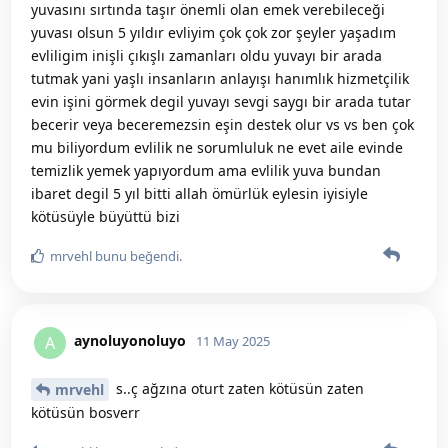
yuvasını sırtında taşır önemli olan emek verebileceği
yuvası olsun 5 yıldır evliyim çok çok zor şeyler yaşadım
evliligim inişli çıkışlı zamanları oldu yuvayı bir arada
tutmak yani yaşlı insanların anlayışı hanımlık hizmetçilik
evin işini görmek degil yuvayı sevgi saygı bir arada tutar
becerir veya beceremezsin eşin destek olur vs vs ben çok
mu biliyordum evlilik ne sorumluluk ne evet aile evinde
temizlik yemek yapıyordum ama evlilik yuva bundan
ibaret degil 5 yıl bitti allah ömürlük eylesin iyisiyle
kötüsüyle büyüttü bizi
mrvehl
bunu beğendi
.
aynoluyonoluyo
A
11 May 2025
s..ç ağzına oturt zaten kötüsün zaten
mrvehl
kötüsün bosverr