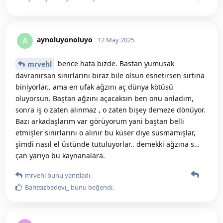
aynoluyonoluyo
A
12 May 2025
bence hata bizde. Bastan yumusak
mrvehl
davranırsan sınırlarını biraz bile olsun esnetirsen sırtına
biniyorlar.. ama en ufak ağzını aç dünya kötüsü
oluyorsun. Baştan ağzını açacaksın ben onu anladım,
sonra iş o zaten alınmaz , o zaten bişey demeze dönüyor.
Bazı arkadaşlarım var görüyorum yani baştan belli
etmişler sınırlarını o alınır bu küser diye susmamışlar,
şimdi nasıl el üstünde tutuluyorlar.. demekki ağzına s…
çan yarıyo bu kaynanalara.
mrvehl
bunu yanıtladı.
Bahtsizbedevi_
bunu beğendi
.