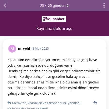
23
<
25
gönderi
Muhabbet
Kaynana dolduruşu
mrvehl
M
8 May 2025
Kizlar tam eve cikcaz diyorum esim konuyu açmış kv ye
yok cikamazisniz evde durduğunu var e
Demis eşime herkes benim gibi ev gecindiremezsiniz siz
demiş. Kp diyo bahçeli eve gecelim hala aynı evde
oturma derdindeler esim de ikna oldu ama işleri güçleri
zora dokma moral Boz.a derdindeler eşimi döndürmeye
çalışıyorlar öyle gıcık oldum ki
Meraktan
,
kaardelen
ve
Eskobar
bunu yanıtladı.
kaardelen
bunu beğendi
.