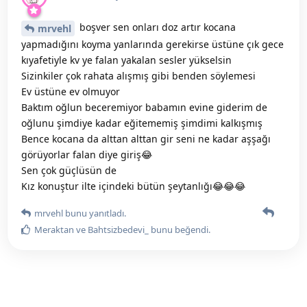
boşver sen onları doz artır kocana
mrvehl
yapmadığını koyma yanlarında gerekirse üstüne çık gece
kıyafetiyle kv ye falan yakalan sesler yükselsin
Sizinkiler çok rahata alışmış gibi benden söylemesi
Ev üstüne ev olmuyor
Baktım oğlun beceremiyor babamın evine giderim de
oğlunu şimdiye kadar eğitememiş şimdimi kalkışmış
Bence kocana da alttan alttan gir seni ne kadar aşşağı
görüyorlar falan diye giriş😂
Sen çok güçlüsün de
Kız konuştur ilte içindeki bütün şeytanlığı😂😂😂
mrvehl
bunu yanıtladı.
Meraktan
ve
Bahtsizbedevi_
bunu beğendi
.