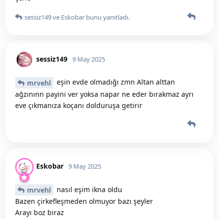
sessiz149
ve
Eskobar
bunu yanıtladı.
sessiz149
9 May 2025
eşin evde olmadığı zmn Altan alttan
mrvehl
ağzınınn payini ver yoksa napar ne eder bırakmaz ayrı
eve çıkmanıza koçanı dolduruşa getirir
Eskobar
9 May 2025
nasıl eşim ikna oldu
mrvehl
Bazen çirkefleşmeden olmuyor bazı şeyler
Arayı boz biraz