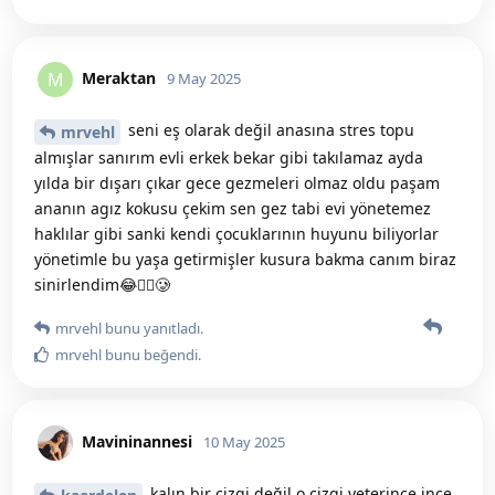
Meraktan
M
9 May 2025
seni eş olarak değil anasına stres topu
mrvehl
almışlar sanırım evli erkek bekar gibi takılamaz ayda
yılda bir dışarı çıkar gece gezmeleri olmaz oldu paşam
ananın agız kokusu çekim sen gez tabi evi yönetemez
haklılar gibi sanki kendi çocuklarının huyunu biliyorlar
yönetimle bu yaşa getirmişler kusura bakma canım biraz
sinirlendim😂🤷‍♀️🥲
mrvehl
bunu yanıtladı.
mrvehl
bunu beğendi
.
Mavininannesi
10 May 2025
kalın bir çizgi değil o çizgi yeterince ince