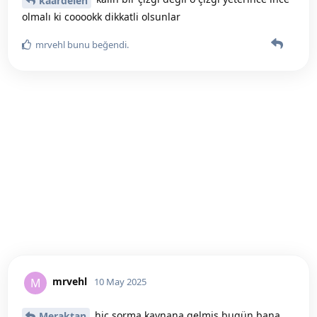
kaardelen
olmalı ki cooookk dikkatli olsunlar
mrvehl
bunu beğendi
.
mrvehl
M
10 May 2025
hiç sorma kaynana gelmiş bugün bana
Meraktan