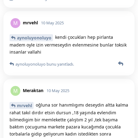
mrvehl
M
10 May 2025
kendi çocukları hep pirlanta
aynoluyonoluyo
madem oyle izin vermeseydin evlenmesine bunlar toksik
insanlar vallahi
aynoluyonoluyo
bunu yanıtladı.
Meraktan
M
10 May 2025
oğluna sor hanımlıgımı deseydin altta kalma
mrvehl
rahat takıl dırdır etsin dursun ,18 yaşında evlendim
bilmedigim bir memlekette çalıştım 2 yıl ,tek başıma
baktım çocuguma markete pazara kucağımda çocukla
torbalarla gidip geliyorum kadın istedikten sonra