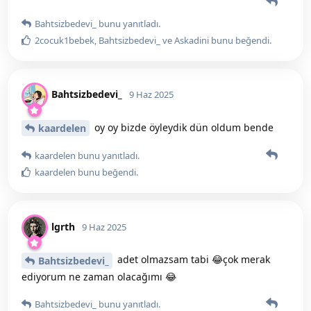
Bahtsizbedevi_
bunu yanıtladı.
2cocuk1bebek
,
Bahtsizbedevi_
ve
Askadini
bunu beğendi
.
Bahtsizbedevi_
9 Haz 2025
oy oy bizde öyleydik dün oldum bende
kaardelen
kaardelen
bunu yanıtladı.
kaardelen
bunu beğendi
.
lgrth
9 Haz 2025
adet olmazsam tabi 😂çok merak
Bahtsizbedevi_
ediyorum ne zaman olacağımı 😂
Bahtsizbedevi_
bunu yanıtladı.