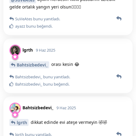
gelde ortalık yangın yeri olsun❤️‍🔥❤️‍🔥
SuVeAtes
bunu yanıtladı.
ayazz
bunu beğendi
.
lgrth
9 Haz 2025
orası kesin 😂
Bahtsizbedevi_
Bahtsizbedevi_
bunu yanıtladı.
Bahtsizbedevi_
bunu beğendi
.
Bahtsizbedevi_
9 Haz 2025
dikkat edinde evi ateşe vermeyin 🤣🤣
lgrth
lgrth
bunu yanıtladı.