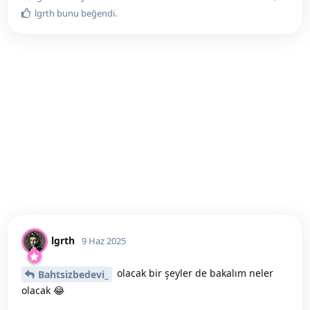
lgrth
bunu beğendi
.
lgrth
9 Haz 2025
olacak bir şeyler de bakalım neler
Bahtsizbedevi_
olacak 😂