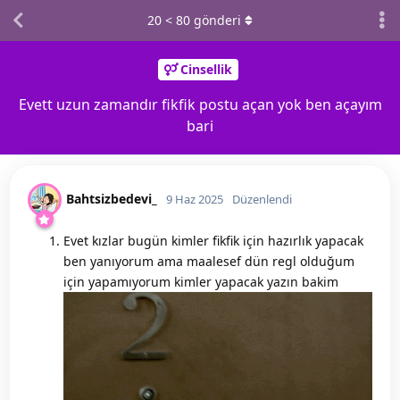
20
<
80
gönderi
Cinsellik
Evett uzun zamandır fikfik postu açan yok ben açayım
bari
Bahtsizbedevi_
9 Haz 2025
Düzenlendi
Evet kızlar bugün kimler fikfik için hazırlık yapacak
ben yanıyorum ama maalesef dün regl olduğum
için yapamıyorum kimler yapacak yazın bakim