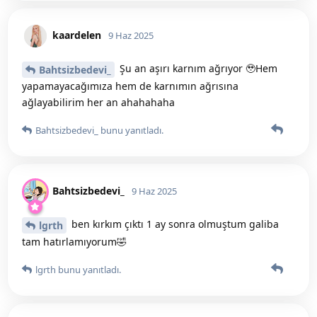
kaardelen
9 Haz 2025
Şu an aşırı karnım ağrıyor 🥹Hem
Bahtsizbedevi_
yapamayacağımıza hem de karnımın ağrısına
ağlayabilirim her an ahahahaha
Bahtsizbedevi_
bunu yanıtladı.
Bahtsizbedevi_
9 Haz 2025
ben kırkım çıktı 1 ay sonra olmuştum galiba
lgrth
tam hatırlamıyorum🤣
lgrth
bunu yanıtladı.