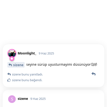
Moonlight_
9 Haz 2025
seyine sürüp uyusturmayimi düsünüyor🤔🤣
sizene
sizene
bunu yanıtladı.
sizene
bunu beğendi
.
sizene
S
9 Haz 2025