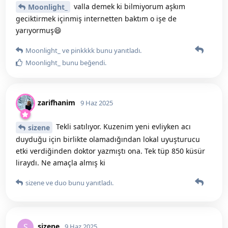
valla demek ki bilmiyorum aşkım
Moonlight_
geciktirmek içinmiş internetten baktım o işe de
yarıyormuş😄
Moonlight_
ve
pinkkkk
bunu yanıtladı.
Moonlight_
bunu beğendi
.
zarifhanim
9 Haz 2025
Tekli satılıyor. Kuzenim yeni evliyken acı
sizene
duyduğu için birlikte olamadığından lokal uyuşturucu
etki verdiğinden doktor yazmıştı ona. Tek tüp 850 küsür
liraydı. Ne amaçla almış ki
sizene
ve
duo
bunu yanıtladı.
sizene
S
9 Haz 2025