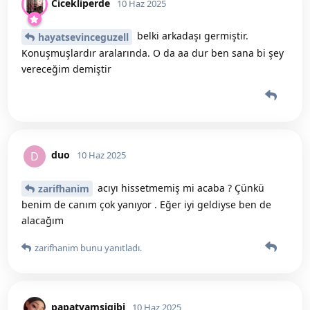
Cicekliperde
10 Haz 2025
belki arkadaşı germiştir.
hayatsevinceguzell
Konuşmuşlardır aralarında. O da aa dur ben sana bi şey
vereceğim demiştir
duo
D
10 Haz 2025
acıyı hissetmemiş mi acaba ? Çünkü
zarifhanim
benim de canım çok yanıyor . Eğer iyi geldiyse ben de
alacağım
zarifhanim
bunu yanıtladı.
papatyamsigibi
10 Haz 2025