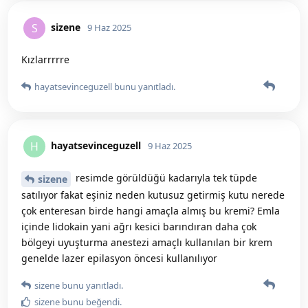
sizene
S
9 Haz 2025
Kızlarrrrre
hayatsevinceguzell
bunu yanıtladı.
hayatsevinceguzell
H
9 Haz 2025
resimde görüldüğü kadarıyla tek tüpde
sizene
satılıyor fakat eşiniz neden kutusuz getirmiş kutu nerede
çok enteresan birde hangi amaçla almış bu kremi? Emla
içinde lidokain yani ağrı kesici barındıran daha çok
bölgeyi uyuşturma anestezi amaçlı kullanılan bir krem
genelde lazer epilasyon öncesi kullanılıyor
sizene
bunu yanıtladı.
sizene
bunu beğendi
.