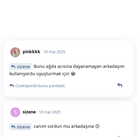
pinkkkk
10 Haz 2025
Bunu ağda acısına dayanamayan arkadaşım
sizene
kullanıyordu uyuşturmak için 😂
Cicekliperde
bunu yanıtladı.
sizene
S
10 Haz 2025
canım sordun mu arkadaşına 🙃
sizene