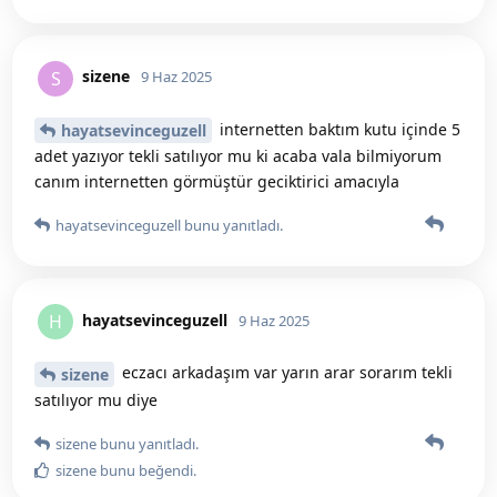
sizene
S
9 Haz 2025
internetten baktım kutu içinde 5
hayatsevinceguzell
adet yazıyor tekli satılıyor mu ki acaba vala bilmiyorum
canım internetten görmüştür geciktirici amacıyla
hayatsevinceguzell
bunu yanıtladı.
hayatsevinceguzell
H
9 Haz 2025
eczacı arkadaşım var yarın arar sorarım tekli
sizene
satılıyor mu diye
sizene
bunu yanıtladı.
sizene
bunu beğendi
.