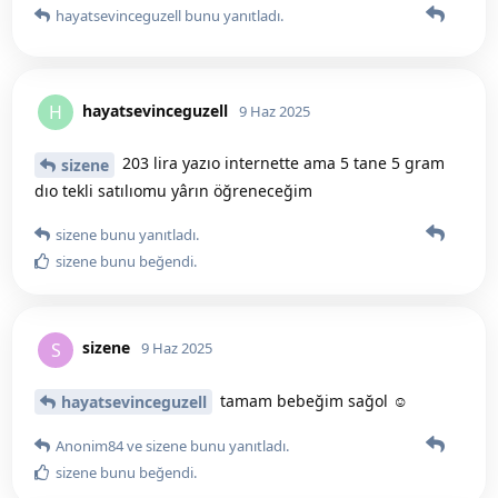
hayatsevinceguzell
bunu yanıtladı.
hayatsevinceguzell
H
9 Haz 2025
203 lira yazıo internette ama 5 tane 5 gram
sizene
dıo tekli satılıomu yârın öğreneceğim
sizene
bunu yanıtladı.
sizene
bunu beğendi
.
sizene
S
9 Haz 2025
tamam bebeğim sağol ☺️
hayatsevinceguzell
Anonim84
ve
sizene
bunu yanıtladı.
sizene
bunu beğendi
.