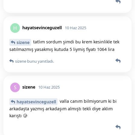
hayatsevinceguzell
H
10 Haz 2025
tatlım sordum şimdi bu krem kesinlikle tek
sizene
satılmazmış yasakmış kutuda 5 liymiş fiyatı 1064 lira
sizene
bunu yanıtladı.
sizene
S
10 Haz 2025
valla canım bilmiyorum ki bi
hayatsevinceguzell
arkadaşta yazmış arkadaşım almıştı tekli diye aklım
karıştı 🥲