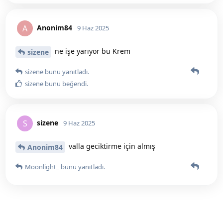
Anonim84
A
9 Haz 2025
ne işe yarıyor bu Krem
sizene
sizene
bunu yanıtladı.
sizene
bunu beğendi
.
sizene
S
9 Haz 2025
valla geciktirme için almış
Anonim84
Moonlight_
bunu yanıtladı.