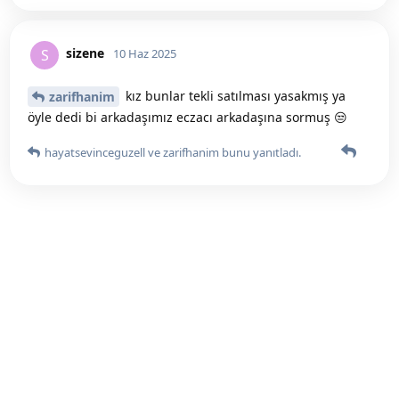
sizene
S
10 Haz 2025
kız bunlar tekli satılması yasakmış ya
zarifhanim
öyle dedi bi arkadaşımız eczacı arkadaşına sormuş 😒
hayatsevinceguzell
ve
zarifhanim
bunu yanıtladı.