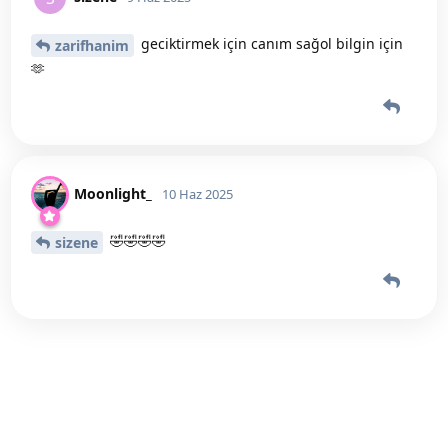
geciktirmek için canım sağol bilgin için
zarifhanim
🫶
Moonlight_
10 Haz 2025
🤣🤣🤣🤣
sizene