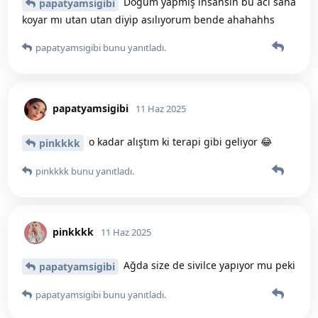
Doğum yapmış insansın bu acı sana
papatyamsigibi
koyar mı utan utan diyip asılıyorum bende ahahahhs
papatyamsigibi
bunu yanıtladı.
papatyamsigibi
11 Haz 2025
o kadar alıştım ki terapi gibi geliyor 😂
pinkkkk
pinkkkk
bunu yanıtladı.
pinkkkk
11 Haz 2025
Ağda size de sivilce yapıyor mu peki
papatyamsigibi
papatyamsigibi
bunu yanıtladı.