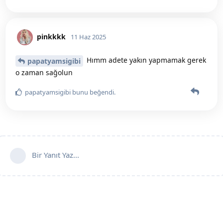
pinkkkk
11 Haz 2025
Hımm adete yakın yapmamak gerek
papatyamsigibi
o zaman sağolun
papatyamsigibi
bunu beğendi
.
Bir Yanıt Yaz...