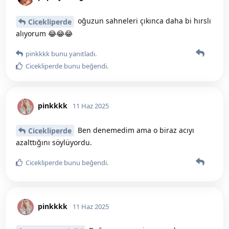
oğuzun sahneleri çıkınca daha bi hırslı
Cicekliperde
alıyorum 😂😂😂
pinkkkk
bunu yanıtladı.
Cicekliperde
bunu beğendi
.
pinkkkk
11 Haz 2025
Ben denemedim ama o biraz acıyı
Cicekliperde
azalttığını söylüyordu.
Cicekliperde
bunu beğendi
.
pinkkkk
11 Haz 2025