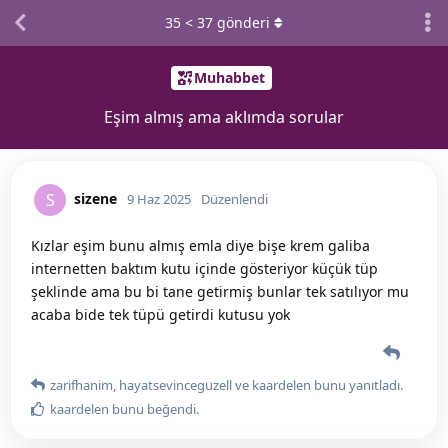
35
<
37
gönderi
Muhabbet
Eşim almış ama aklımda sorular
sizene
S
9 Haz 2025
Düzenlendi
Kızlar eşim bunu almış emla diye bişe krem galiba
internetten baktım kutu içinde gösteriyor küçük tüp
şeklinde ama bu bi tane getirmiş bunlar tek satılıyor mu
acaba bide tek tüpü getirdi kutusu yok
zarifhanim
,
hayatsevinceguzell
ve
kaardelen
bunu yanıtladı.
kaardelen
bunu beğendi
.