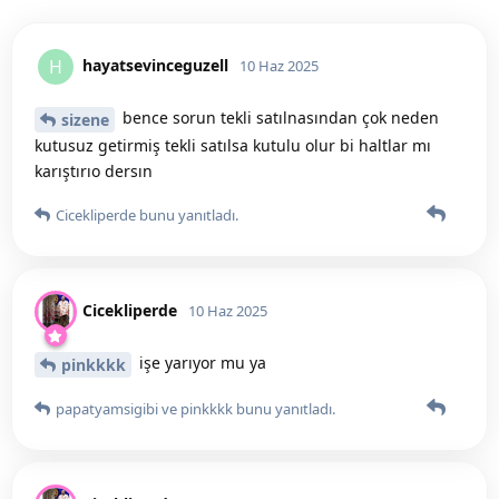
hayatsevinceguzell
H
10 Haz 2025
bence sorun tekli satılnasından çok neden
sizene
kutusuz getirmiş tekli satılsa kutulu olur bi haltlar mı
karıştırıo dersın
Cicekliperde
bunu yanıtladı.
Cicekliperde
10 Haz 2025
işe yarıyor mu ya
pinkkkk
papatyamsigibi
ve
pinkkkk
bunu yanıtladı.