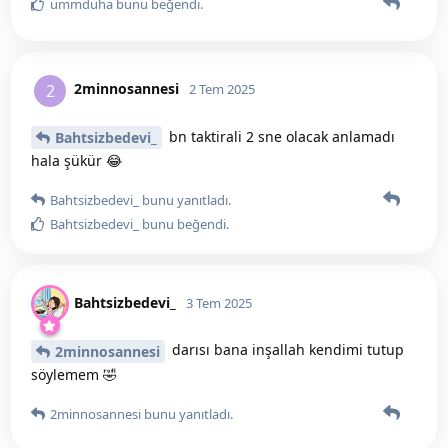
ummduha
bunu beğendi
.
2minnosannesi
2
2 Tem 2025
bn taktirali 2 sne olacak anlamadı
Bahtsizbedevi_
hala şükür 😂
Bahtsizbedevi_
bunu yanıtladı.
Bahtsizbedevi_
bunu beğendi
.
Bahtsizbedevi_
3 Tem 2025
darısı bana inşallah kendimi tutup
2minnosannesi
söylemem 🤣
2minnosannesi
bunu yanıtladı.