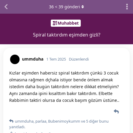
36
<
39
gönderi
Muhabbet
Spiral taktırdım eşimden gizli?
ummduha
1 Tem 2025
Düzenlendi
Kızlar eşimden habersiz spiral taktırdım çünkü 3 cocuk
olmasına rağmen dçhala istiyor bende önlem almak
istedim daha bugün taktırdım nelere dikkat etmeliyim?
Aynı zamanda ipini kısalttım bakır taktırdım. Elbette
Rabbimin taktiri olursa da cocuk başım gözüm üstüne..
ummduha
,
parlaa
,
Bubenimoykumm
ve
5
diğer
bunu
yanıtladı.