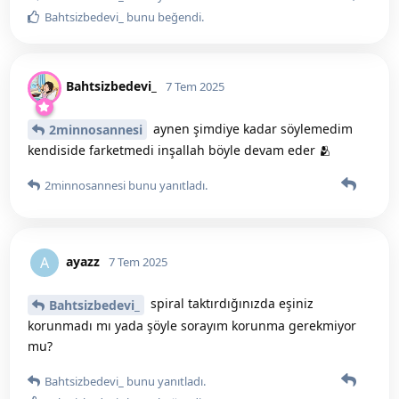
Bahtsizbedevi_
bunu beğendi
.
Bahtsizbedevi_
7 Tem 2025
aynen şimdiye kadar söylemedim
2minnosannesi
kendiside farketmedi inşallah böyle devam eder 🫂
2minnosannesi
bunu yanıtladı.
ayazz
A
7 Tem 2025
spiral taktırdığınızda eşiniz
Bahtsizbedevi_
korunmadı mı yada şöyle sorayım korunma gerekmiyor
mu?
Bahtsizbedevi_
bunu yanıtladı.