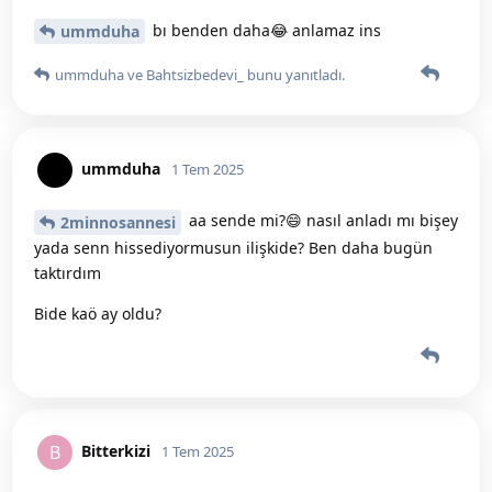
bı benden daha😂 anlamaz ins
ummduha
ummduha
ve
Bahtsizbedevi_
bunu yanıtladı.
ummduha
1 Tem 2025
aa sende mi?😄 nasıl anladı mı bişey
2minnosannesi
yada senn hissediyormusun ilişkide? Ben daha bugün
taktırdım
Bide kaö ay oldu?
Bitterkizi
B
1 Tem 2025