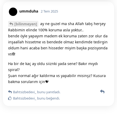
ummduha
2 Tem 2025
ay ne guzel ma sha Allah tabş herşey
[bilinmeyen]
Rabbimin elinde 100% koruma asla yoktur..
bende öyle yapayım madem ek koruma zaten zor olur da
inşaallah hissetme vs bendede olmaz kendimde tedirgin
oldum hani acaba ben hisseder miyim başka pozisyonda
vs🙈
Ha bir de kaç ay oldu siiznki yada sene? Bakır mıydı
spiral?
Şuan normal ağır kaldırma vs yapabilir misinşz? Kusura
bakma sorularım için💝
Bahtsizbedevi_
bunu yanıtladı.
Bahtsizbedevi_
bunu beğendi
.