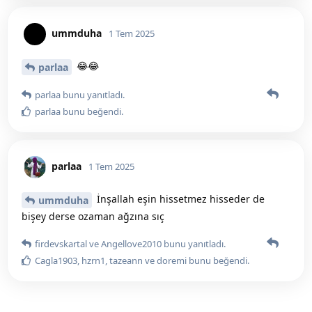
ummduha
1 Tem 2025
😂😂
parlaa
parlaa
bunu yanıtladı.
parlaa
bunu beğendi
.
parlaa
1 Tem 2025
İnşallah eşin hissetmez hisseder de
ummduha
bişey derse ozaman ağzına sıç
firdevskartal
ve
Angellove2010
bunu yanıtladı.
Cagla1903
,
hzrn1
,
tazeann
ve
doremi
bunu beğendi
.