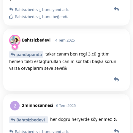
Bahtsizbedevi_
bunu yanıtladı.
Bahtsizbedevi_
bunu beğendi
.
Bahtsizbedevi_
4 Tem 2025
takar canım ben regl 3.cü gittim
pandapanda
hemen taktı estağfurullah canım sor tabi başka sorun
varsa cevaplarım seve seve🌺
2minnosannesi
2
6 Tem 2025
her doğru heryerde söylenmez 🫂
Bahtsizbedevi_
Bahtsizbedevi_
bunu yanıtladı.