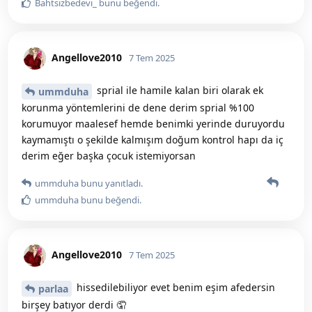
Bahtsizbedevi_
bunu beğendi
.
Angellove2010
7 Tem 2025
sprial ile hamile kalan biri olarak ek
ummduha
korunma yöntemlerini de dene derim sprial %100
korumuyor maalesef hemde benimki yerinde duruyordu
kaymamıştı o şekilde kalmışım doğum kontrol hapı da iç
derim eğer başka çocuk istemiyorsan
ummduha
bunu yanıtladı.
ummduha
bunu beğendi
.
Angellove2010
7 Tem 2025
hissedilebiliyor evet benim eşim afedersin
parlaa
birşey batıyor derdi 🤦