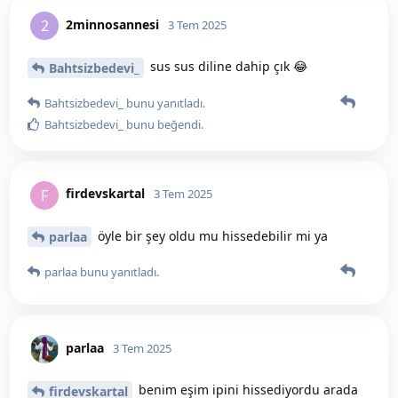
2minnosannesi
2
3 Tem 2025
sus sus diline dahip çık 😂
Bahtsizbedevi_
Bahtsizbedevi_
bunu yanıtladı.
Bahtsizbedevi_
bunu beğendi
.
firdevskartal
F
3 Tem 2025
öyle bir şey oldu mu hissedebilir mi ya
parlaa
parlaa
bunu yanıtladı.
parlaa
3 Tem 2025
benim eşim ipini hissediyordu arada
firdevskartal