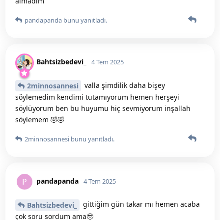
almadım
pandapanda
bunu yanıtladı.
Bahtsizbedevi_
4 Tem 2025
valla şimdilik daha bişey
2minnosannesi
söylemedim kendimi tutamıyorum hemen herşeyi
söylüyorum ben bu huyumu hiç sevmiyorum inşallah
söylemem 🤣🤣
2minnosannesi
bunu yanıtladı.
pandapanda
P
4 Tem 2025
gittiğim gün takar mı hemen acaba
Bahtsizbedevi_
çok soru sordum ama🥹