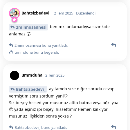
Bahtsizbedevi_
2 Tem 2025
Düzenlendi
benimki anlamadıysa sizinkide
2minnosannesi
anlamaz 🤣
2minnosannesi
bunu yanıtladı.
ummduha
bunu beğendi
.
ummduha
2 Tem 2025
ay tamda size diğer soruda cevap
Bahtsizbedevi_
vermiştim soru sordum yani🤍
Siz birşey hissediyor musunuz altta batma veya ağrı yaa
🥹 yada eşiniz ipi bişeyi hissettimi? Hemen kalkıyor
musunuz ilişkiden sonra yoksa ?
Bahtsizbedevi_
bunu yanıtladı.