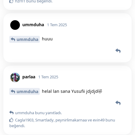
hzrn1
bunu beğendi
.
ummduha
1 Tem 2025
huuu
ummduha
parlaa
1 Tem 2025
helal lan sana Yusufii jdjdjd🤣
ummduha
ummduha
bunu yanıtladı.
Cagla1903
,
Smartlady
,
peynirlimakarnaa
ve
evin49
bunu
beğendi
.