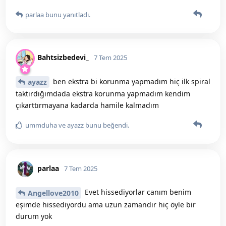
parlaa
bunu yanıtladı.
Bahtsizbedevi_
7 Tem 2025
ben ekstra bi korunma yapmadım hiç ilk spiral
ayazz
taktırdığımdada ekstra korunma yapmadım kendim
çıkarttırmayana kadarda hamile kalmadım
ummduha
ve
ayazz
bunu beğendi
.
parlaa
7 Tem 2025
Evet hissediyorlar canım benim
Angellove2010
eşimde hissediyordu ama uzun zamandır hiç öyle bir
durum yok