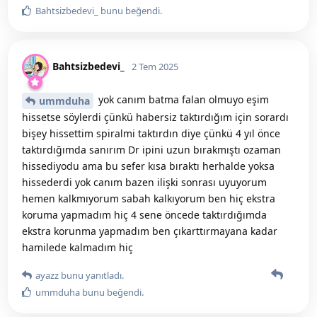
Bahtsizbedevi_
bunu beğendi
.
Bahtsizbedevi_
2 Tem 2025
yok canım batma falan olmuyo eşim
ummduha
hissetse söylerdi çünkü habersiz taktırdığım için sorardı
bişey hissettim spiralmi taktırdın diye çünkü 4 yıl önce
taktırdığımda sanırım Dr ipini uzun bırakmıştı ozaman
hissediyodu ama bu sefer kısa bıraktı herhalde yoksa
hissederdi yok canım bazen ilişki sonrası uyuyorum
hemen kalkmıyorum sabah kalkıyorum ben hiç ekstra
koruma yapmadım hiç 4 sene öncede taktırdığımda
ekstra korunma yapmadım ben çıkarttırmayana kadar
hamilede kalmadım hiç
ayazz
bunu yanıtladı.
ummduha
bunu beğendi
.