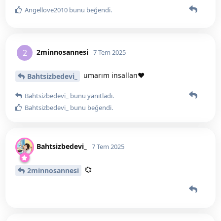
Angellove2010
bunu beğendi
.
2minnosannesi
2
7 Tem 2025
umarım insallan❤️
Bahtsizbedevi_
Bahtsizbedevi_
bunu yanıtladı.
Bahtsizbedevi_
bunu beğendi
.
Bahtsizbedevi_
7 Tem 2025
💞
2minnosannesi