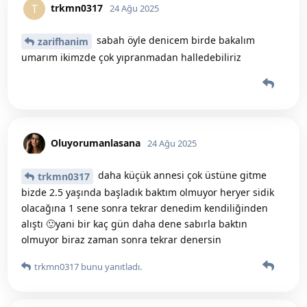
trkmn0317
T
24 Ağu 2025
sabah öyle denicem birde bakalım
zarifhanim
umarım ikimzde çok yıpranmadan halledebiliriz
Oluyorumanlasana
24 Ağu 2025
daha küçük annesi çok üstüne gitme
trkmn0317
bizde 2.5 yaşında başladık baktım olmuyor heryer sidik
olacağına 1 sene sonra tekrar denedim kendiliğinden
alıştı 🙂yani bir kaç gün daha dene sabırla baktın
olmuyor biraz zaman sonra tekrar denersin
trkmn0317
bunu yanıtladı.