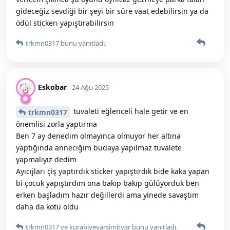
gideceğiz sevdiği bir şeyi bir süre vaat edebilirsin ya da
ödül stickerı yapıştırabilirsin
trkmn0317
bunu yanıtladı.
Eskobar
24 Ağu 2025
tuvaleti eğlenceli hale getir ve en
trkmn0317
önemlisi zorla yaptırma
Ben 7 ay denedim olmayınca olmuyor her altına
yaptığında anneciğim budaya yapılmaz tuvalete
yapmalıyız dedim
Ayıcıjları çiş yaptırdık sticker yapıştırdık bide kaka yapan
bi çocuk yapıştırdım ona bakıp bakıp gülüyorduk ben
erken başladım hazır değillerdi ama yinede savaştım
daha da kötü oldu
trkmn0317
ve
kurabiyevarsimitvar
bunu yanıtladı.