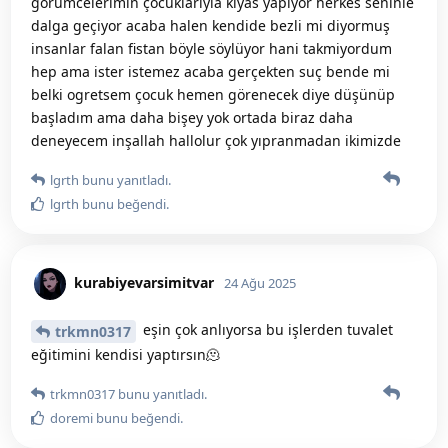
gorumcelerimin çocuklarıyla kıyas yapıyor herkes seninle
dalga geçiyor acaba halen kendide bezli mi diyormuş
insanlar falan fistan böyle söylüyor hani takmiyordum
hep ama ister istemez acaba gerçekten suç bende mi
belki ogretsem çocuk hemen görenecek diye düşünüp
başladım ama daha bişey yok ortada biraz daha
deneyecem inşallah hallolur çok yıpranmadan ikimizde
lgrth
bunu yanıtladı.
lgrth
bunu beğendi
.
kurabiyevarsimitvar
24 Ağu 2025
eşin çok anlıyorsa bu işlerden tuvalet
trkmn0317
eğitimini kendisi yaptırsın🫠
trkmn0317
bunu yanıtladı.
doremi
bunu beğendi
.