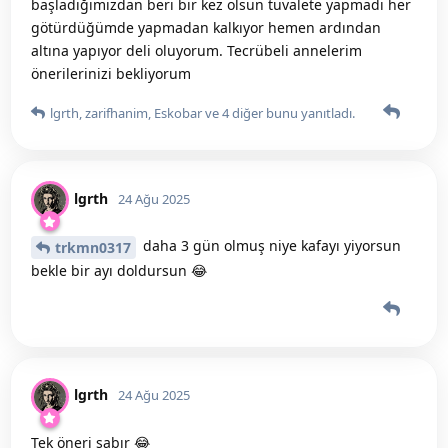
başladığımizdan beri bir kez olsun tuvalete yapmadi her
götürdüğümde yapmadan kalkıyor hemen ardından
altına yapıyor deli oluyorum. Tecrübeli annelerim
önerilerinizi bekliyorum
lgrth
,
zarifhanim
,
Eskobar
ve
4
diğer
bunu yanıtladı.
lgrth
24 Ağu 2025
daha 3 gün olmuş niye kafayı yiyorsun
trkmn0317
bekle bir ayı doldursun 😂
lgrth
24 Ağu 2025
Tek öneri sabır 😂