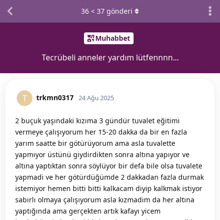
36
<
37
gönderi
Muhabbet
Tecrübeli anneler yardım lütfennnn...
trkmn0317
T
24 Ağu 2025
2 buçuk yaşındaki kızıma 3 gündür tuvalet eğitimi
vermeye çalışıyorum her 15-20 dakka da bir en fazla
yarım saatte bir götürüyorum ama asla tuvalette
yapmıyor üstünü giydirdikten sonra altına yapıyor ve
altına yaptıktan sonra söylüyor bir defa bile olsa tuvalete
yapmadi ve her götürdüğümde 2 dakkadan fazla durmak
istemiyor hemen bitti bitti kalkacam diyip kalkmak istiyor
sabırlı olmaya çalışıyorum asla kızmadım da her altına
yaptığında ama gerçekten artık kafayı yicem