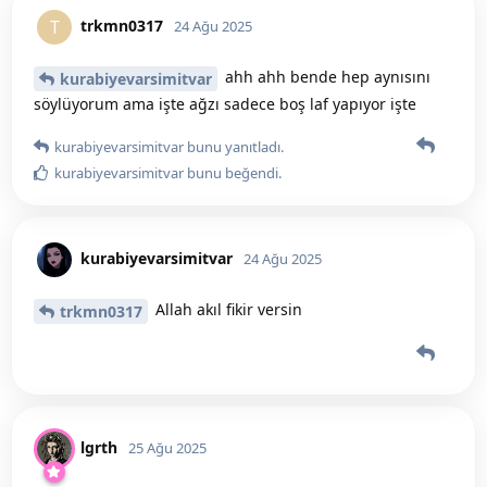
trkmn0317
T
24 Ağu 2025
ahh ahh bende hep aynısını
kurabiyevarsimitvar
söylüyorum ama işte ağzı sadece boş laf yapıyor işte
kurabiyevarsimitvar
bunu yanıtladı.
kurabiyevarsimitvar
bunu beğendi
.
kurabiyevarsimitvar
24 Ağu 2025
Allah akıl fikir versin
trkmn0317
lgrth
25 Ağu 2025