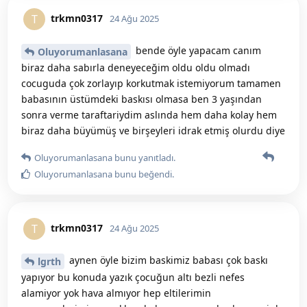
trkmn0317
T
24 Ağu 2025
bende öyle yapacam canım
Oluyorumanlasana
biraz daha sabırla deneyeceğim oldu oldu olmadı
cocuguda çok zorlayıp korkutmak istemiyorum tamamen
babasının üstümdeki baskısı olmasa ben 3 yaşından
sonra verme taraftariydim aslında hem daha kolay hem
biraz daha büyümüş ve birşeyleri idrak etmiş olurdu diye
Oluyorumanlasana
bunu yanıtladı.
Oluyorumanlasana
bunu beğendi
.
trkmn0317
T
24 Ağu 2025
aynen öyle bizim baskimiz babası çok baskı
lgrth
yapıyor bu konuda yazık çocuğun altı bezli nefes
alamiyor yok hava almıyor hep eltilerimin