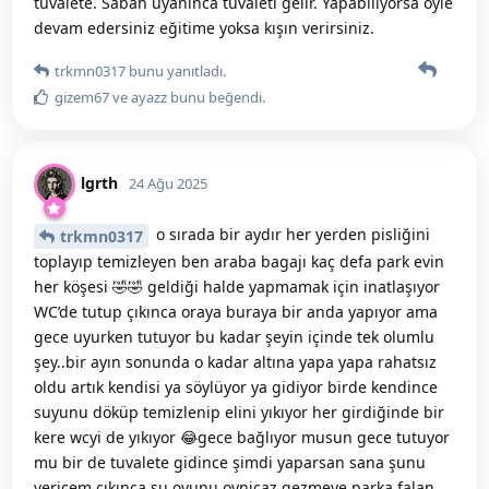
tuvalete. Sabah uyanınca tuvaleti gelir. Yapabiliyorsa öyle
devam edersiniz eğitime yoksa kışın verirsiniz.
trkmn0317
bunu yanıtladı.
gizem67
ve
ayazz
bunu beğendi
.
lgrth
24 Ağu 2025
o sırada bir aydır her yerden pisliğini
trkmn0317
toplayıp temizleyen ben araba bagajı kaç defa park evin
her köşesi 🤣🤣 geldiği halde yapmamak için inatlaşıyor
WC’de tutup çıkınca oraya buraya bir anda yapıyor ama
gece uyurken tutuyor bu kadar şeyin içinde tek olumlu
şey..bir ayın sonunda o kadar altına yapa yapa rahatsız
oldu artık kendisi ya söylüyor ya gidiyor birde kendince
suyunu döküp temizlenip elini yıkıyor her girdiğinde bir
kere wcyi de yıkıyor 😂gece bağlıyor musun gece tutuyor
mu bir de tuvalete gidince şimdi yaparsan sana şunu
vericem çıkınca şu oyunu oynicaz gezmeye parka falan