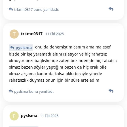
trkmn0317
bunu yanıtladı.
trkmn0317
T
11 Eki 2025
onu da denemiştim canım ama malesef
pyslsma
bizde bir işe yaramadı altını ıslatıyor ve hiç rahatsız
olmuyor bezi bagliykende zaten bezinden de hiç rahatsız
olmaz bazen söyler yaptığını bazen de hiç oralı bile
olmaz akşama kadar da kalsa bklu beziyle yinede
rahatsızlık duymaz onun için bir süre erteledim
pyslsma
bunu yanıtladı.
pyslsma
P
11 Eki 2025