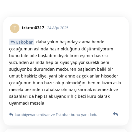
trkmn0317
T
24 Ağu 2025
daha yolun başındayız ama bende
Eskobar
çocuğumun aslında hazır olduğunu düşünmüyorum
bunu bile bile başladım diyebilirim eşimin baskısı
yuzunden aslında hep bı kıyas yapıyor sürekli beni
suçluyor bu durumdan mecburen başladım belki bir
umut birakiriz diye, yani bir anne az çok anlar hisseder
çocuğunun buna hazır olup olmadığını benim kızım asla
mesela bezinden rahatsız olmaz çıkarmak istemezdi ve
sabahları da hep Islak uyandır hiç bezi kuru olarak
uyanmadı mesela
kurabiyevarsimitvar
ve
Eskobar
bunu yanıtladı.