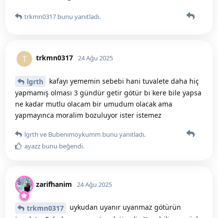
trkmn0317
bunu yanıtladı.
trkmn0317
T
24 Ağu 2025
kafayı yememin sebebi hani tuvalete daha hiç
lgrth
yapmamış olması 3 gündür getir götür bı kere bile yapsa
ne kadar mutlu olacam bir umudum olacak ama
yapmayınca moralim bozuluyor ister istemez
lgrth
ve
Bubenimoykumm
bunu yanıtladı.
ayazz
bunu beğendi
.
zarifhanim
24 Ağu 2025
uykudan uyanır uyanmaz götürün
trkmn0317