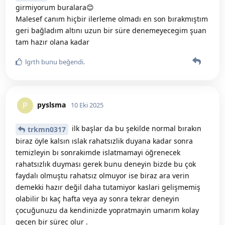
girmiyorum buralara😊
Malesef canım hiçbir ilerleme olmadı en son bırakmıştım
geri bağladım altını uzun bir süre denemeyecegim şuan
tam hazır olana kadar
lgrth
bunu beğendi
.
pyslsma
P
10 Eki 2025
ilk başlar da bu şekilde normal bırakın
trkmn0317
biraz öyle kalsın ıslak rahatsızlik duyana kadar sonra
temizleyin bı sonrakimde islatmamayi öğrenecek
rahatsızlık duyması gerek bunu deneyin bizde bu çok
faydalı olmuştu rahatsız olmuyor ise biraz ara verin
demekki hazır değil daha tutamiyor kaslari gelişmemiş
olabilir bı kaç hafta veya ay sonra tekrar deneyin
çocuğunuzu da kendinizde yopratmayin umarım kolay
geçen bir süreç olur .