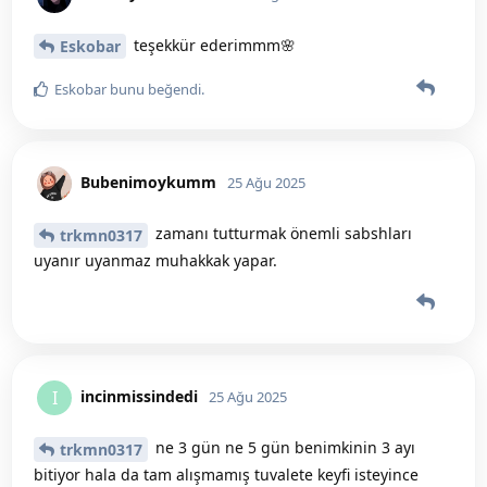
teşekkür ederimmm🌸
Eskobar
Eskobar
bunu beğendi
.
Bubenimoykumm
25 Ağu 2025
zamanı tutturmak önemli sabshları
trkmn0317
uyanır uyanmaz muhakkak yapar.
incinmissindedi
I
25 Ağu 2025
ne 3 gün ne 5 gün benimkinin 3 ayı
trkmn0317
bitiyor hala da tam alışmamış tuvalete keyfi isteyince