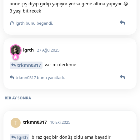
anne çiş diyip gidip yapıyor yoksa gene altına yapıyor 😂.
3 yaşı bitirecek
lgrth
bunu beğendi
.
lgrth
27 Ağu 2025
var mı ilerleme
trkmn0317
trkmn0317
bunu yanıtladı.
BIR AY
SONRA
trkmn0317
T
10 Eki 2025
biraz geç bir dönüş oldu ama bayadir
lgrth