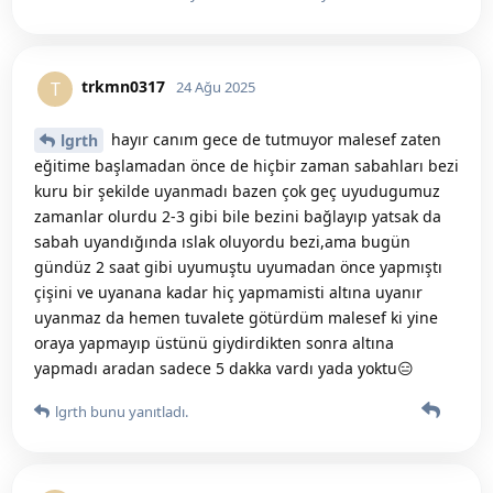
trkmn0317
T
24 Ağu 2025
hayır canım gece de tutmuyor malesef zaten
lgrth
eğitime başlamadan önce de hiçbir zaman sabahları bezi
kuru bir şekilde uyanmadı bazen çok geç uyudugumuz
zamanlar olurdu 2-3 gibi bile bezini bağlayıp yatsak da
sabah uyandığında ıslak oluyordu bezi,ama bugün
gündüz 2 saat gibi uyumuştu uyumadan önce yapmıştı
çişini ve uyanana kadar hiç yapmamisti altına uyanır
uyanmaz da hemen tuvalete götürdüm malesef ki yine
oraya yapmayıp üstünü giydirdikten sonra altına
yapmadı aradan sadece 5 dakka vardı yada yoktu😑
lgrth
bunu yanıtladı.