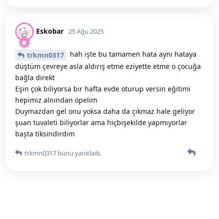
Eskobar
25 Ağu 2025
hah işte bu tamamen hata aynı hataya
trkmn0317
düştüm çevreye asla aldırış etme eziyette etme o çocuğa
bağla direkt
Eşin çok biliyorsa bir hafta evde oturup versin eğitimi
hepimiz alnından öpelim
Duymazdan gel onu yoksa daha da çıkmaz hale geliyor
şuan tuvaleti biliyorlar ama hiçbişekilde yapmıyorlar
başta tiksindirdim
trkmn0317
bunu yanıtladı.