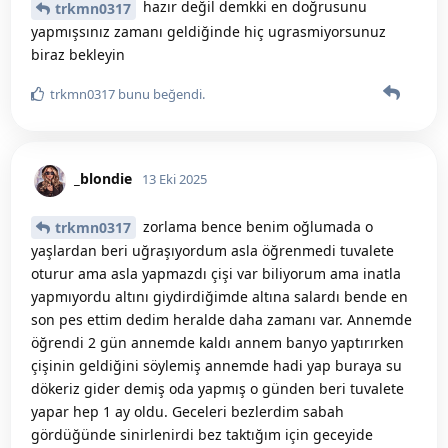
hazır değil demkki en doğrusunu
trkmn0317
yapmışsınız zamanı geldiğinde hiç ugrasmiyorsunuz
biraz bekleyin
trkmn0317
bunu beğendi
.
_blondie
13 Eki 2025
zorlama bence benim oğlumada o
trkmn0317
yaşlardan beri uğraşıyordum asla öğrenmedi tuvalete
oturur ama asla yapmazdı çişi var biliyorum ama inatla
yapmıyordu altını giydirdiğimde altına salardı bende en
son pes ettim dedim heralde daha zamanı var. Annemde
öğrendi 2 gün annemde kaldı annem banyo yaptırırken
çişinin geldiğini söylemiş annemde hadi yap buraya su
dökeriz gider demiş oda yapmış o günden beri tuvalete
yapar hep 1 ay oldu. Geceleri bezlerdim sabah
gördüğünde sinirlenirdi bez taktığım için geceyide