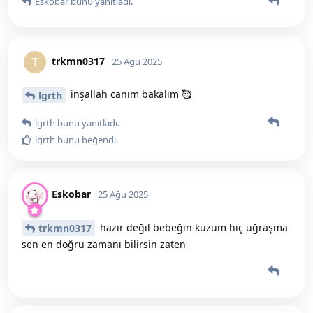
Eskobar
bunu yanıtladı.
trkmn0317
T
25 Ağu 2025
inşallah canım bakalım 🥰
lgrth
lgrth
bunu yanıtladı.
lgrth
bunu beğendi
.
Eskobar
25 Ağu 2025
hazır değil bebeğin kuzum hiç uğraşma
trkmn0317
sen en doğru zamanı bilirsin zaten