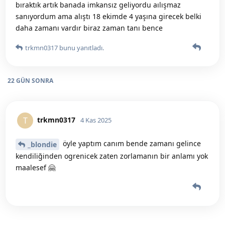
bıraktık artık banada imkansız geliyordu aılışmaz
sanıyordum ama alıştı 18 ekimde 4 yaşına girecek belki
daha zamanı vardır biraz zaman tanı bence
trkmn0317
bunu yanıtladı.
22 GÜN
SONRA
trkmn0317
T
4 Kas 2025
öyle yaptım canım bende zamanı gelince
_blondie
kendiliğinden ogrenicek zaten zorlamanın bir anlamı yok
maalesef 🤗