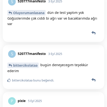
520777manifesto
5
3 Eyl 2025
dün de test yaptım yok
Oluyorumanlasana
Göğüslerimde çok ciddi bi ağrı var ve bacaklarımda ağrı
var
520777manifesto
5
3 Eyl 2025
bugün deneyecegım teşekkür
bittercikolataa
ederim
bittercikolataa
bunu beğendi
.
pixie
P
5 Eyl 2025