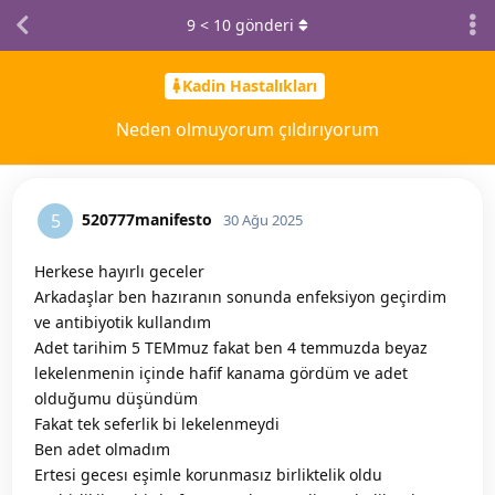
9
<
10
gönderi
Kadin Hastalıkları
Neden olmuyorum çıldırıyorum
520777manifesto
5
30 Ağu 2025
Herkese hayırlı geceler
Arkadaşlar ben hazıranın sonunda enfeksiyon geçirdim
ve antibiyotik kullandım
Adet tarihim 5 TEMmuz fakat ben 4 temmuzda beyaz
lekelenmenin içinde hafif kanama gördüm ve adet
olduğumu düşündüm
Fakat tek seferlik bi lekelenmeydi
Ben adet olmadım
Ertesi gecesı eşimle korunmasız birliktelik oldu