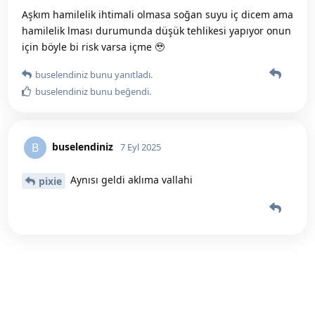
Aşkım hamilelik ihtimali olmasa soğan suyu iç dicem ama
hamilelik lması durumunda düşük tehlikesi yapıyor onun
için böyle bi risk varsa içme 🥹
buselendiniz
bunu yanıtladı.
buselendiniz
bunu beğendi
.
buselendiniz
B
7 Eyl 2025
Aynısı geldi aklıma vallahi
pixie