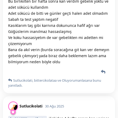
Bu birlikilten bir hafta sonra kan verdim gebelik yoktu ve
adet sökücü kullandım
Adet sökücü de bitti ve günler geçti halen adet olmadım
Sabah ta test yaptım negatif
Kasıklarım taş gibi karnına dokununca hafif ağrı var
Göğüslerim inanılmaz hassaslaşmış
Ve koku hassasiyetım de var gebelikten mi adetten mi
çözemiyorum
Bana da akıl verin (burda soracağına git kan ver demeyın
gebelik çıkmıyor) yada biraz daha beklemem lazım ama
bilmiyorum neden böyle oldu
Sutlucikolati
,
bittercikolataa
ve
Oluyorumanlasana
bunu
yanıtladı.
Sutlucikolati
30 Ağu 2025