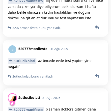
ilişkiden 1 hafta sonra kan verince
520777manifesto
varsada çıkmıyor diye biliyorum belki olursun 1 hafta
daha bekle olmazsan kadin hastalıkları ve doğum
doktoruna git anlat durumu ve test yapmasını iste
520777manifesto
bunu yanıtladı.
520777manifesto
5
31 Ağu 2025
az öncede evde test yaptım yine
Sutlucikolati
negatif
Sutlucikolati
bunu yanıtladı.
Sutlucikolati
31 Ağu 2025
o zaman doktora gitmen daha
520777manifesto