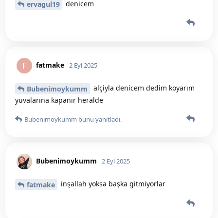
denicem
ervagul19
fatmake
F
2 Eyl 2025
alçiyla denicem dedim koyarım
Bubenimoykumm
yuvalarına kapanır heralde
Bubenimoykumm
bunu yanıtladı.
Bubenimoykumm
2 Eyl 2025
inşallah yoksa başka gitmiyorlar
fatmake