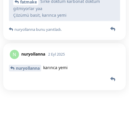
Sirke döktüm karbonat döktüm
fatmake
gitmiyorlar yaa
Çözümü basit, karınca yemi
nuryollanna
bunu yanıtladı.
nuryollanna
N
2 Eyl 2025
karınca yemi
nuryollanna