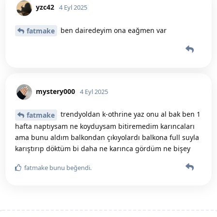
yzc42
4 Eyl 2025
ben dairedeyim ona eağmen var
fatmake
mystery000
4 Eyl 2025
trendyoldan k-othrine yaz onu al bak ben 1
fatmake
hafta naptıysam ne koyduysam bitiremedim karıncaları
ama bunu aldım balkondan çıkıyolardı balkona full suyla
karıştırıp döktüm bi daha ne karınca gördüm ne bişey
fatmake
bunu beğendi
.