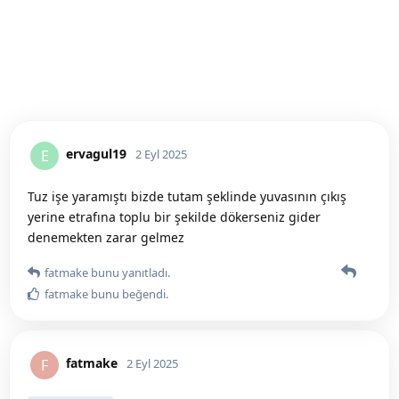
ervagul19
E
2 Eyl 2025
Tuz işe yaramıştı bizde tutam şeklinde yuvasının çıkış
yerine etrafına toplu bir şekilde dökerseniz gider
denemekten zarar gelmez
fatmake
bunu yanıtladı.
fatmake
bunu beğendi
.
fatmake
F
2 Eyl 2025