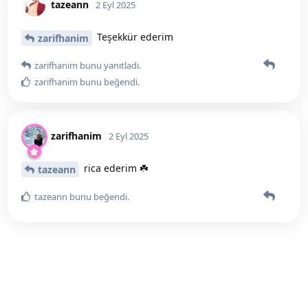
tazeann
2 Eyl 2025
Teşekkür ederim
zarifhanim
zarifhanim
bunu yanıtladı.
zarifhanim
bunu beğendi
.
zarifhanim
2 Eyl 2025
rica ederim ☘️
tazeann
tazeann
bunu beğendi
.