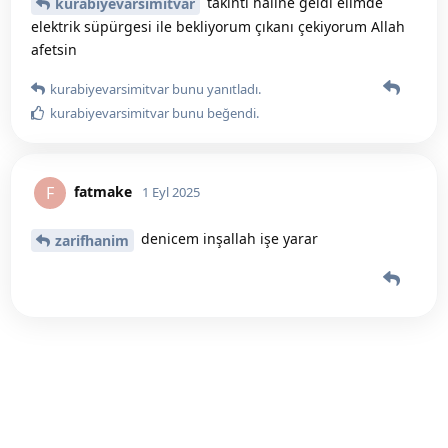
takıntı haline geldi elimde
kurabiyevarsimitvar
elektrik süpürgesi ile bekliyorum çıkanı çekiyorum Allah
afetsin
kurabiyevarsimitvar
bunu yanıtladı.
kurabiyevarsimitvar
bunu beğendi
.
fatmake
F
1 Eyl 2025
denicem inşallah işe yarar
zarifhanim