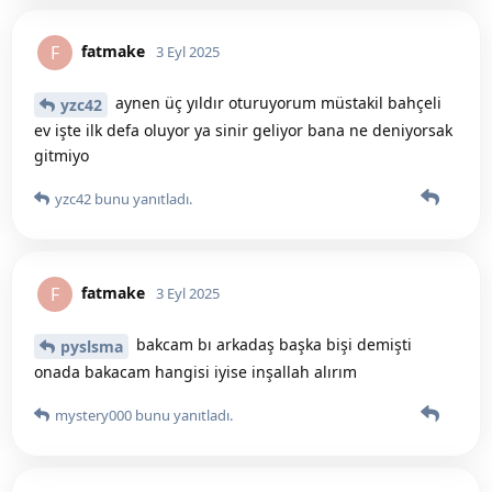
fatmake
F
3 Eyl 2025
aynen üç yıldır oturuyorum müstakil bahçeli
yzc42
ev işte ilk defa oluyor ya sinir geliyor bana ne deniyorsak
gitmiyo
yzc42
bunu yanıtladı.
fatmake
F
3 Eyl 2025
bakcam bı arkadaş başka bişi demişti
pyslsma
onada bakacam hangisi iyise inşallah alırım
mystery000
bunu yanıtladı.