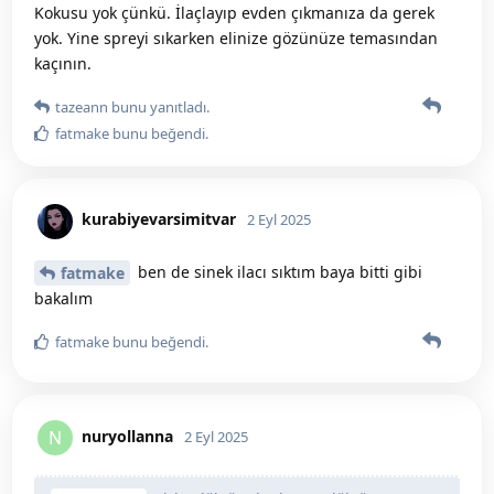
Kokusu yok çünkü. İlaçlayıp evden çıkmanıza da gerek
yok. Yine spreyi sıkarken elinize gözünüze temasından
kaçının.
tazeann
bunu yanıtladı.
fatmake
bunu beğendi
.
kurabiyevarsimitvar
2 Eyl 2025
ben de sinek ilacı sıktım baya bitti gibi
fatmake
bakalım
fatmake
bunu beğendi
.
nuryollanna
N
2 Eyl 2025