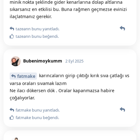
minik nokta şeklinde gider kenarlarına dolap altlarına
sıkarsanız en etkilisi bu. Buna rağmen geçmezse evinizi
ilaçlatmanız gerekir.
tazeann
bunu yanıtladı.
tazeann
bunu beğendi
.
Bubenimoykumm
2 Eyl 2025
karıncaların girip çıktığı kırık sıva çatlağı vs
fatmake
varsa oraları sıvamak lazım
Ne ilacı dökersen dök . Oralar kapanmazsa habire
çoğalıyorlar.
fatmake
bunu yanıtladı.
fatmake
bunu beğendi
.