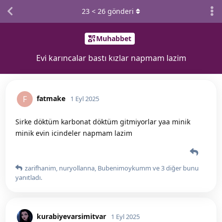
23
<
26
gönderi
Muhabbet
Evi karıncalar bastı kızlar napmam lazim
fatmake
F
1 Eyl 2025
Sirke döktüm karbonat döktüm gitmiyorlar yaa minik
minik evin icindeler napmam lazim
zarifhanim
,
nuryollanna
,
Bubenimoykumm
ve
3
diğer
bunu
yanıtladı.
kurabiyevarsimitvar
1 Eyl 2025