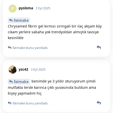
pyslsma
P
2 Eyl 2025
fatmake
Chrysamed fibrin gel kırmızı siringali bir ilaç akşam köy
cikam yerlere sabaha yok trendyoldan almıştık tavsiye
kesinlikle
fatmake
bunu yanıtladı.
yzc42
3 Eyl 2025
benimde ya 3 yıldır oturuyorum şimdi
fatmake
mutfakta terde karınca çıktı yuvasınıda buldum ama
bişey yapmadım hiç
fatmake
bunu yanıtladı.