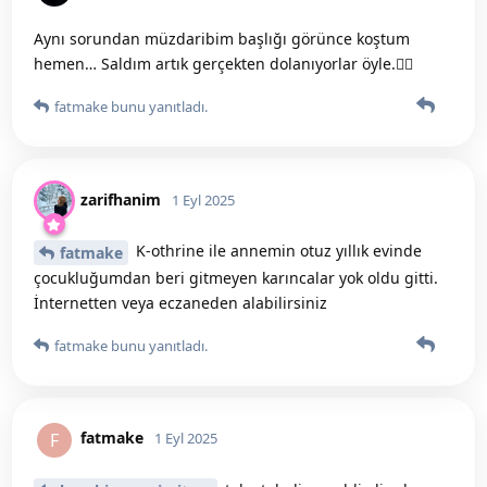
Aynı sorundan müzdaribim başlığı görünce koştum
hemen… Saldım artık gerçekten dolanıyorlar öyle.😮‍💨
fatmake
bunu yanıtladı.
zarifhanim
1 Eyl 2025
K-othrine ile annemin otuz yıllık evinde
fatmake
çocukluğumdan beri gitmeyen karıncalar yok oldu gitti.
İnternetten veya eczaneden alabilirsiniz
fatmake
bunu yanıtladı.
fatmake
F
1 Eyl 2025