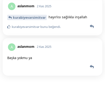
aslanmom
A
2 Kas 2025
hayırlısı sağlıkla inşallah
kurabiyevarsimitvar
kurabiyevarsimitvar
bunu beğendi
.
aslanmom
A
2 Kas 2025
Başka yokmu ya