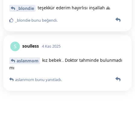
teşekkür ederim hayırlısı inşallah 🙏
_blondie
_blondie
bunu beğendi
.
soulless
S
4 Kas 2025
kız bebek . Doktor tahminde bulunmadı
aslanmom
mı
aslanmom
bunu yanıtladı.