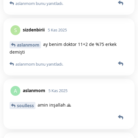
aslanmom
bunu yanıtladı.
sizdenbirii
S
5 Kas 2025
ay benim doktor 11+2 de %75 erkek
aslanmom
demişti
aslanmom
bunu yanıtladı.
aslanmom
A
5 Kas 2025
amin inşallah 🙏
soulless