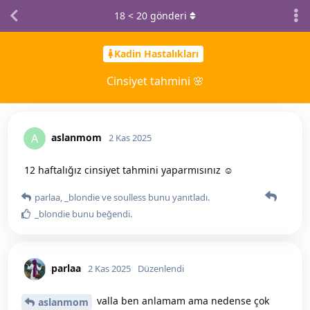
18
<
20
gönderi
Kadin Hastalıkları
Cinsiyet tahmini 🌸
aslanmom
A
2 Kas 2025
12 haftalığız cinsiyet tahmini yaparmısınız ☺️
parlaa
,
_blondie
ve
soulless
bunu yanıtladı.
_blondie
bunu beğendi
.
parlaa
2 Kas 2025
Düzenlendi
valla ben anlamam ama nedense çok
aslanmom