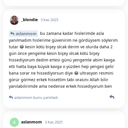
_blondie
3 Kas 2025
bu zamana kadar hislerimde asla
aslanmom
yanılmadım hislerime güvenirim ne gördüysem söylerim
tutar 😂 kesin kötü bişey olcak derim ve olurda daha 2
gün önce yengeme kesin bişey olcak kötü bişey
hissediyorum dedim ertesi günü yengemle abim kavga
etti hatta baya büyük kavga o yüzden hep yengeö gelir
bana sorar ne hissediyorsun diye 😂 ultrasyon resmini
görür görmez erkek hissettim tabi orasını Allah bilir
yanılabilirimde ama nedense erkek hissediyorum ben
aslanmom
bunu yanıtladı.
aslanmom
A
3 Kas 2025