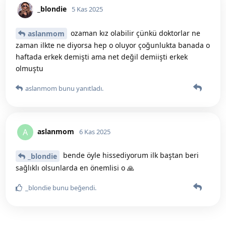
_blondie
5 Kas 2025
ozaman kız olabilir çünkü doktorlar ne
aslanmom
zaman ilkte ne diyorsa hep o oluyor çoğunlukta banada o
haftada erkek demişti ama net değil demiişti erkek
olmuştu
aslanmom
bunu yanıtladı.
aslanmom
A
6 Kas 2025
bende öyle hissediyorum ilk baştan beri
_blondie
sağlıklı olsunlarda en önemlisi o 🙏
_blondie
bunu beğendi
.