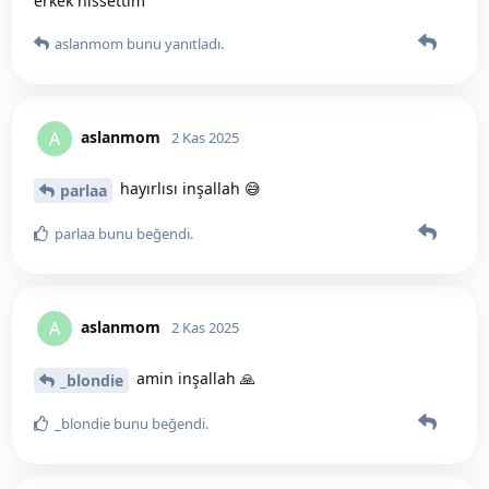
erkek hissettim
aslanmom
bunu yanıtladı.
aslanmom
A
2 Kas 2025
hayırlısı inşallah 😅
parlaa
parlaa
bunu beğendi
.
aslanmom
A
2 Kas 2025
amin inşallah 🙏
_blondie
_blondie
bunu beğendi
.