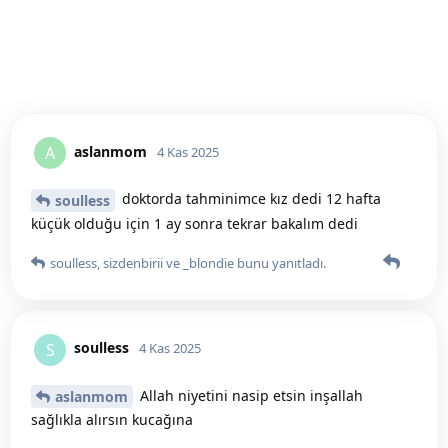
aslanmom
A
4 Kas 2025
doktorda tahminimce kız dedi 12 hafta
soulless
küçük olduğu için 1 ay sonra tekrar bakalım dedi
soulless
,
sizdenbirii
ve
_blondie
bunu yanıtladı.
soulless
S
4 Kas 2025
Allah niyetini nasip etsin inşallah
aslanmom
sağlıkla alırsın kucağına