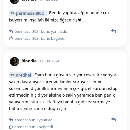
Bende yaptıracağım bende çok
perimasali802_
istiyorum inşallah ikimize öğreniriz❤️
perimasali802_
bunu yanıtladı.
perimasali802_
bunu beğendi
.
Blondie
11 Kas 2024
Eşim bana güven veriyor cesarette veriyor
aredhel
sakin davranıyor sürersin kimler sürüyor senmi
süremicen diyor ilk sürmen ama çok güzel sürdün istop
ettirmedin hiç diyor aksine o sakin yanımda ben panik
yapıyorum sürekli . Haftaya bidaha gidicez sürmeye
hafta sonlar izinli olduğu için
aredhel
bunu yanıtladı.
aredhel
bunu beğendi
.