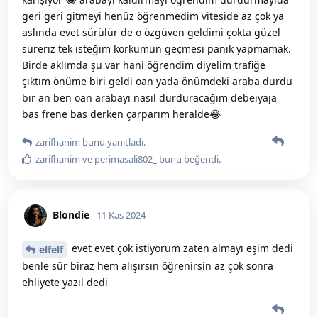
geri geri gitmeyi henüz öğrenmedim viteside az çok ya
aslında evet sürülür de o özgüven geldimi çokta güzel
süreriz tek isteğim korkumun geçmesi panik yapmamak.
Birde aklımda şu var hani öğrendim diyelim trafiğe
çıktım önüme biri geldi oan yada önümdeki araba durdu
bir an ben oan arabayı nasıl durduracağım debeiyaja
bas frene bas derken çarparım heralde😂
zarifhanim
bunu yanıtladı.
zarifhanim
ve
perimasali802_
bunu beğendi
.
Blondie
11 Kas 2024
evet evet çok istiyorum zaten almayı eşim dedi
elfelf
benle sür biraz hem alışırsın öğrenirsin az çok sonra
ehliyete yazıl dedi