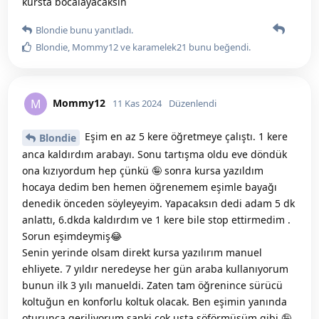
kursta bocalayacaksın
Blondie
bunu yanıtladı.
Blondie
,
Mommy12
ve
karamelek21
bunu beğendi
.
Mommy12
M
11 Kas 2024
Düzenlendi
Eşim en az 5 kere öğretmeye çalıştı. 1 kere
Blondie
anca kaldırdım arabayı. Sonu tartışma oldu eve döndük
ona kızıyordum hep çünkü 🤪 sonra kursa yazıldım
hocaya dedim ben hemen öğrenemem eşimle bayağı
denedik önceden söyleyeyim. Yapacaksın dedi adam 5 dk
anlattı, 6.dkda kaldırdım ve 1 kere bile stop ettirmedim .
Sorun eşimdeymiş😂
Senin yerinde olsam direkt kursa yazılırım manuel
ehliyete. 7 yıldır neredeyse her gün araba kullanıyorum
bunun ilk 3 yılı manueldi. Zaten tam öğrenince sürücü
koltuğun en konforlu koltuk olacak. Ben eşimin yanında
oturunca geriliyorum sanki çok usta şöförmüşüm gibi 🤪