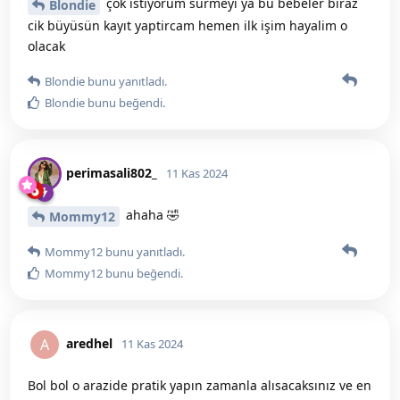
çok istiyorum sürmeyi ya bu bebeler biraz
Blondie
cik büyüsün kayıt yaptircam hemen ilk işim hayalim o
olacak
Blondie
bunu yanıtladı.
Blondie
bunu beğendi
.
perimasali802_
11 Kas 2024
ahaha 🤣
Mommy12
Mommy12
bunu yanıtladı.
Mommy12
bunu beğendi
.
aredhel
A
11 Kas 2024
Bol bol o arazide pratik yapın zamanla alısacaksınız ve en