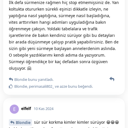
İlk defa sürmenize rağmen hiç stop etmemişsiniz de. Yan
koltukta otururken sürekli eşinizi dikkatle izleyin, ne
yaptığına nasıl yaptığına, sürmeye nasıl başladığına,
vites arttırırken hangi adımları uyguladığına bakın
öğrenmeye çakışın. Yoldaki tabelalara ve trafik
işaretlerine de bakın kendiniz sürüyor gibi bu detayları
bir arada düşünmeye çalışıp pratik yapabilirsiniz. Ben de
sizin gibi yeni sürmeye başlayan annelerdenim aslında.
O sebeple yazdıklarımı kendi adıma da yazıyorum.
Sürmeyi öğrendikçe bir kaç defadan sonra özgüven
oluşuyor. 🤗
Blondie
bunu yanıtladı.
Blondie
,
perimasali802_
ve
azze
bunu beğendi
.
elfelf
E
10 Kas 2024
sür sür korkma kimler kimler sürüyor 😁😁😁
Blondie