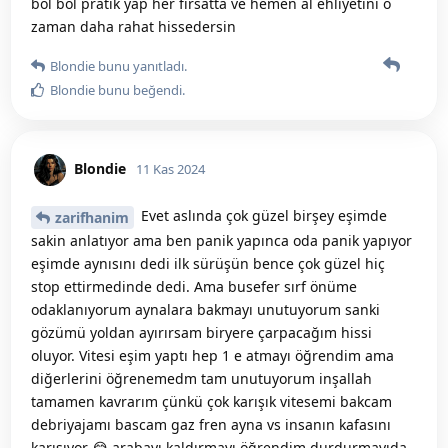
bol bol pratik yap her fırsatta ve hemen al ehliyetini o
zaman daha rahat hissedersin
Blondie
bunu yanıtladı.
Blondie
bunu beğendi
.
Blondie
11 Kas 2024
Evet aslında çok güzel birşey eşimde
zarifhanim
sakin anlatıyor ama ben panik yapınca oda panik yapıyor
eşimde aynısını dedi ilk sürüşün bence çok güzel hiç
stop ettirmedinde dedi. Ama busefer sırf önüme
odaklanıyorum aynalara bakmayı unutuyorum sanki
gözümü yoldan ayırırsam biryere çarpacağım hissi
oluyor. Vitesi eşim yaptı hep 1 e atmayı öğrendim ama
diğerlerini öğrenemedm tam unutuyorum inşallah
tamamen kavrarım çünkü çok karışık vitesemi bakcam
debriyajamı bascam gaz fren ayna vs insanın kafasını
karışıyor 😂 arabayı kaldırmayı öğrendim durdurmayıda