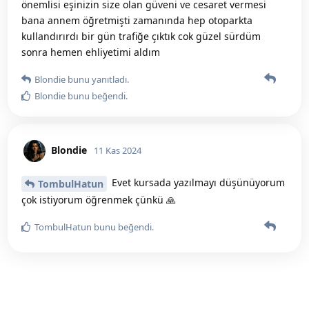
önemlisi eşinizin size olan güveni ve cesaret vermesi
bana annem öğretmişti zamanında hep otoparkta
kullandırırdı bir gün trafiğe çıktık cok güzel sürdüm
sonra hemen ehliyetimi aldım
Blondie
bunu yanıtladı.
Blondie
bunu beğendi
.
Blondie
11 Kas 2024
Evet kursada yazılmayı düşünüyorum
TombulHatun
çok istiyorum öğrenmek çünkü 🙏
TombulHatun
bunu beğendi
.