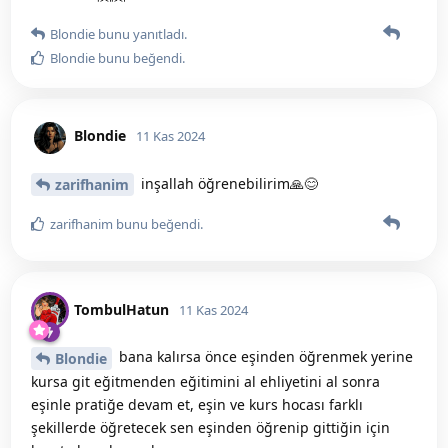
Blondie
bunu yanıtladı.
Blondie
bunu beğendi
.
Blondie
11 Kas 2024
inşallah öğrenebilirim🙏😊
zarifhanim
zarifhanim
bunu beğendi
.
TombulHatun
11 Kas 2024
bana kalırsa önce eşinden öğrenmek yerine
Blondie
kursa git eğitmenden eğitimini al ehliyetini al sonra
eşinle pratiğe devam et, eşin ve kurs hocası farklı
şekillerde öğretecek sen eşinden öğrenip gittiğin için