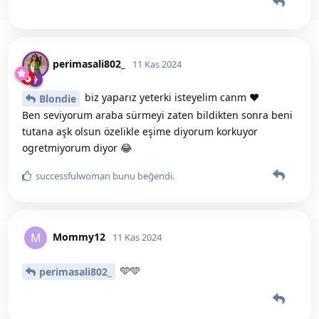
perimasali802_
11 Kas 2024
biz yaparız yeterki isteyelim canm ♥️
Blondie
Ben seviyorum araba sürmeyi zaten bildikten sonra beni
tutana aşk olsun özelikle eşime diyorum korkuyor
ogretmiyorum diyor 😂
successfulwoman
bunu beğendi
.
Mommy12
M
11 Kas 2024
🩵🩵
perimasali802_