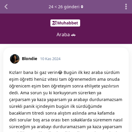
24
<
26
gönderi
Muhabbet
Araba 🚗
Blondie
10 Kas 2024
Kızlarr bana bi gaz verin😂 Bugün ilk kez araba sürdüm
eşim öğretti henüz vitesi tam öğrenemedim ama onuda
öğrenicem eşim ben öğreteyim sonra ehliyete yazılırsın
dedi. Ama sorun şu ki korkuyorum sürerken ya
çarparsam ya kaza yaparsam ya arabayı durduramazsam
sürekli panik içindeyim bugün ilk sürdüğümde
bacaklarım titredi sonra alıştım aslında ama kafamda
deli sorular boş arsa orası ben sokaklarda süremem nasıl
süreceğim ya arabayı durduramazsam ya kaza yaparsam