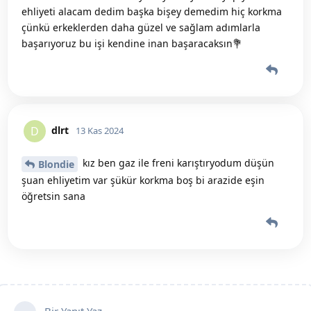
ehliyeti alacam dedim başka bişey demedim hiç korkma
çünkü erkeklerden daha güzel ve sağlam adımlarla
başarıyoruz bu işi kendine inan başaracaksın💐
dlrt
D
13 Kas 2024
kız ben gaz ile freni karıştıryodum düşün
Blondie
şuan ehliyetim var şükür korkma boş bi arazide eşin
öğretsin sana
Bir Yanıt Yaz...