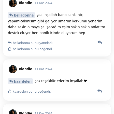
Blondie
11 Kas 2024
yaa inşallah bana sanki hiç
belladonna
yapamıcakmışım gibi geliyor umarım korkumu yenerim
daha sakin olmaya çalışacağım eşim sakin sakin anlatıtor
destek oluyor ben panik içinde oluyorum hep
belladonna
bunu yanıtladı.
belladonna
bunu beğendi
.
Blondie
11 Kas 2024
çok teşekkür ederim inşallah❤️
kaardelen
kaardelen
bunu beğendi
.
Blondie
11 Kas 2024