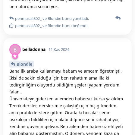
ben oturunca sorun yok.
perimasali802_
ve
Blondie
bunu yanıtladı.
perimasali802_
ve
Blondie
bunu beğendi
.
belladonna
B
11 Kas 2024
Blondie
Bana ilk araba kullanmayı babam ve amcam öğretmişti.
İkisi de sakin olduğu için ben rahattım ama illa ki
tedirginliğim oluyordu bildiğim şeyleri yapamıyordum
falan..
Üniversiteye giderken ailemden habersiz kursa yazıldım.
Teorik dersler, derslerimle çakıştığı için hiç gitmedim
ama pratik derslere gittim. Orada ki hocalar senin
psikolojini bildikleri için olabildiğince seni rahatlatıyor,
kendine güvenin geliyor. Ben ailemden habersiz ehliyeti
alıp babama göstermiştim. O dönem, yengem kaza da