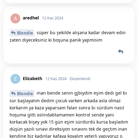
aredhel
A
12 Kas 2024
süper bu şekilde alışana kadar devam edin
Blondie
zaten diyeceksiniz ki boşuna panik yapmisim
Elizabeth
E
12 Kas 2024
Düzenlendi
inan bende senin gjbiydim eşim dedi gel bı
Blondie
sür başlayalım dedim çocuk varken arkada asla olmaz
korkarım ya kaza yaparsam falan sonra bı sürdüm nasıl
hoşuma gitti aslındabtamamen kontrol sende yani
korkacak bişey yok 15 gün eşim sürdürdü kursa başladım
düşün yazılı sınavı direksiyon sınavını tek de geçtim inan
kendine biz kadınlar kafaya koyalım yeterli yapıyoruz o