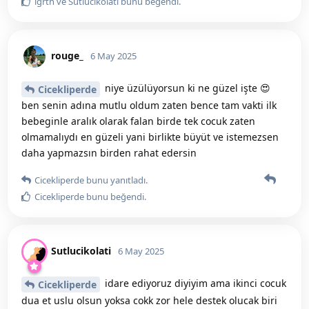
lgrth
ve
Sutlucikolati
bunu beğendi
.
rouge_
6 May 2025
niye üzülüyorsun ki ne güzel işte 😍
Cicekliperde
ben senin adına mutlu oldum zaten bence tam vakti ilk
bebeginle aralık olarak falan birde tek cocuk zaten
olmamalıydı en güzeli yani birlikte büyüt ve istemezsen
daha yapmazsın birden rahat edersin
Cicekliperde
bunu yanıtladı.
Cicekliperde
bunu beğendi
.
Sutlucikolati
6 May 2025
idare ediyoruz diyiyim ama ikinci cocuk
Cicekliperde
dua et uslu olsun yoksa cokk zor hele destek olucak biri