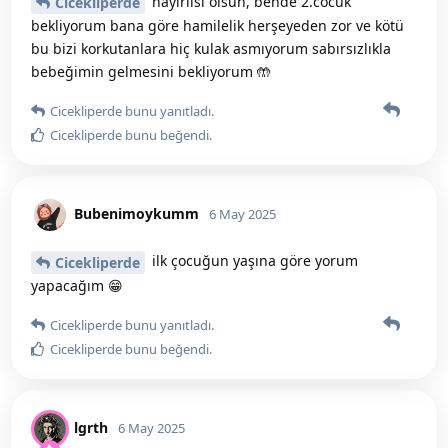
hayırlısı olsun, bende 2.cocuk
Cicekliperde
bekliyorum bana göre hamilelik herşeyeden zor ve kötü
bu bizi korkutanlara hiç kulak asmıyorum sabırsızlıkla
bebeğimin gelmesini bekliyorum 🤲
Cicekliperde
bunu yanıtladı.
Cicekliperde
bunu beğendi
.
Bubenimoykumm
6 May 2025
ilk çocuğun yaşına göre yorum
Cicekliperde
yapacağım 😁
Cicekliperde
bunu yanıtladı.
Cicekliperde
bunu beğendi
.
lgrth
6 May 2025