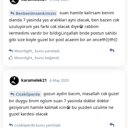
suan hamile kalirsam benim
Benbenimsenkimsin
olanda 7 yasinda yas araliklari ayni olacak, ben bazen cok
uzuluyorum yas farki cok olacak diye😭 rabbim
vermedimi vardir bir bildigi,inşallah bnde postun sahibi
gibi size boyle guzel bir post acaeim bir an once🤲🏻🤲🏻
Moonlight_
bunu yanıtladı.
Moonlight_
bunu beğendi
.
karamelek21
6 May 2025
gozun aydin bacim, masallah cok guzel
Cicekliperde
bir duygu bnim oglum suan 7 yasinda doktor doktor
geziyorum hamile kalmak icin😭 bu yuzden uzulme ne
guzel kardesi olacak
Cicekliperde
bunu yanıtladı.