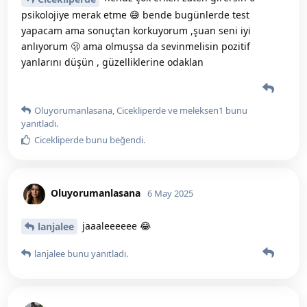
psikolojiye merak etme 😅 bende bugünlerde test
yapacam ama sonuçtan korkuyorum ,şuan seni iyi
anlıyorum 🫢 ama olmuşsa da sevinmelisin pozitif
yanlarını düşün , güzelliklerine odaklan
Oluyorumanlasana
,
Cicekliperde
ve
meleksen1
bunu
yanıtladı.
Cicekliperde
bunu beğendi
.
Oluyorumanlasana
6 May 2025
jaaaleeeeee 😂
lanjalee
lanjalee
bunu yanıtladı.