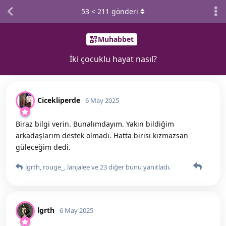
53
<
211
gönderi
Muhabbet
İki çocuklu hayat nasıl?
Cicekliperde
6 May 2025
Biraz bilgi verin. Bunalımdayım. Yakın bildiğim
arkadaşlarım destek olmadı. Hatta birisi kızmazsan
güleceğim dedi.
lgrth
,
rouge_
,
lanjalee
ve
23
diğer
bunu yanıtladı.
lgrth
6 May 2025