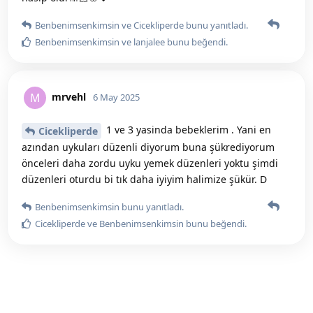
Benbenimsenkimsin
ve
Cicekliperde
bunu yanıtladı.
Benbenimsenkimsin
ve
lanjalee
bunu beğendi
.
mrvehl
M
6 May 2025
1 ve 3 yasinda bebeklerim . Yani en
Cicekliperde
azından uykuları düzenli diyorum buna şükrediyorum
önceleri daha zordu uyku yemek düzenleri yoktu şimdi
düzenleri oturdu bi tık daha iyiyim halimize şükür. D
Benbenimsenkimsin
bunu yanıtladı.
Cicekliperde
ve
Benbenimsenkimsin
bunu beğendi
.