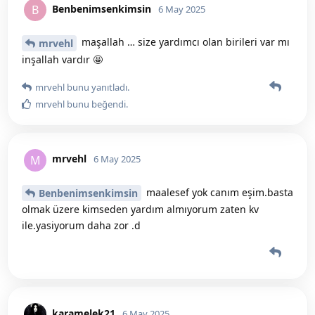
Benbenimsenkimsin
B
6 May 2025
maşallah … size yardımcı olan birileri var mı
mrvehl
inşallah vardır 🤩
mrvehl
bunu yanıtladı.
mrvehl
bunu beğendi
.
mrvehl
M
6 May 2025
maalesef yok canım eşim.basta
Benbenimsenkimsin
olmak üzere kimseden yardım almıyorum zaten kv
ile.yasiyorum daha zor .d
karamelek21
6 May 2025