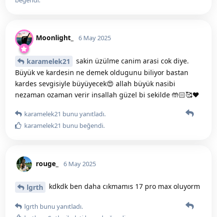
Moonlight_
6 May 2025
sakin üzülme canim arasi cok diye.
karamelek21
Büyük ve kardesin ne demek oldugunu biliyor bastan
kardes sevgisiyle büyüyecek😍 allah büyük nasibi
nezaman ozaman verir insallah güzel bi sekilde 🤲🏻🥰❤️
karamelek21
bunu yanıtladı.
karamelek21
bunu beğendi
.
rouge_
6 May 2025
kdkdk ben daha cıkmamıs 17 pro max oluyorm
lgrth
lgrth
bunu yanıtladı.