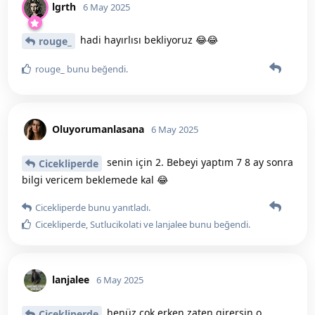
lgrth
6 May 2025
hadi hayırlısı bekliyoruz 😂😂
rouge_
rouge_
bunu beğendi
.
Oluyorumanlasana
6 May 2025
senin için 2. Bebeyi yaptım 7 8 ay sonra
Cicekliperde
bilgi vericem beklemede kal 😂
Cicekliperde
bunu yanıtladı.
Cicekliperde
,
Sutlucikolati
ve
lanjalee
bunu beğendi
.
lanjalee
6 May 2025
henüz çok erken zaten girersin o
Cicekliperde