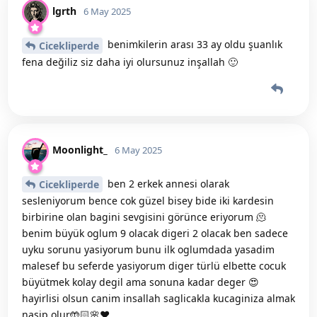
lgrth
6 May 2025
benimkilerin arası 33 ay oldu şuanlık
Cicekliperde
fena değiliz siz daha iyi olursunuz inşallah 🙂
Moonlight_
6 May 2025
ben 2 erkek annesi olarak
Cicekliperde
sesleniyorum bence cok güzel bisey bide iki kardesin
birbirine olan bagini sevgisini görünce eriyorum 🫠
benim büyük oglum 9 olacak digeri 2 olacak ben sadece
uyku sorunu yasiyorum bunu ilk oglumdada yasadim
malesef bu seferde yasiyorum diger türlü elbette cocuk
büyütmek kolay degil ama sonuna kadar deger 😍
hayirlisi olsun canim insallah saglicakla kucaginiza almak
nasip olur🤲🏻🌸❤️