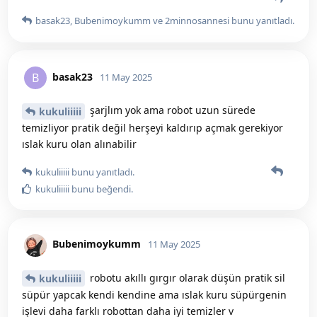
basak23
,
Bubenimoykumm
ve
2minnosannesi
bunu yanıtladı.
basak23
B
11 May 2025
şarjlım yok ama robot uzun sürede
kukuliiiii
temizliyor pratik değil herşeyi kaldırıp açmak gerekiyor
ıslak kuru olan alınabilir
kukuliiiii
bunu yanıtladı.
kukuliiiii
bunu beğendi
.
Bubenimoykumm
11 May 2025
robotu akıllı gırgır olarak düşün pratik sil
kukuliiiii
süpür yapcak kendi kendine ama ıslak kuru süpürgenin
işlevi daha farklı robottan daha iyi temizler v