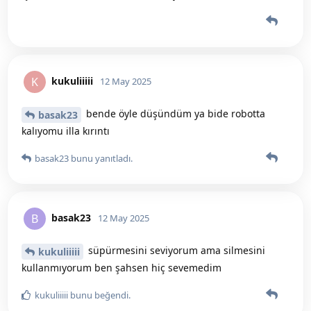
kukuliiiii
K
12 May 2025
bende öyle düşündüm ya bide robotta
basak23
kalıyomu illa kırıntı
basak23
bunu yanıtladı.
basak23
B
12 May 2025
süpürmesini seviyorum ama silmesini
kukuliiiii
kullanmıyorum ben şahsen hiç sevemedim
kukuliiiii
bunu beğendi
.