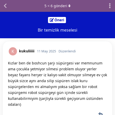
5
<
6
gönderi
Öneri
Bir temizlik meselesi
kukuliiiii
K
11 May 2025
Düzenlendi
Kızlar ben de boshcun şarjı süpürgesi var memnunum
ama çocukla yetmiyor silmesi problem oluyor yerler
beyaz fayans heryer iz kalıyo vakit olmuyor silmeye ev çok
büyük sizce aynı anda silip süpüren islak kuru
süpürgelerden mi almalıyım yoksa sağlam bir robot
süpürgemi robot süpürgeyi gün içinde sürekli
kullanabilirmiyim (şarjlıyla sürekli geçiyorum üstünden
odaları)