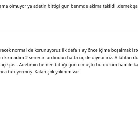
ama olmuyor ya adetin bittigi gun benmde aklma takildi ,demek ş
ecek normal de korunuyoruz ilk defa 1 ay önce içime boşalmak ist
çin kırmadım 2 senenin ardından hatta üç de diyebiliriz. Allahtan d
açıkçası. Adetimin hemen bittiği gün olmuştu bu durum hamile 
nca tutuyormuş. Kalan çok yakınım var.