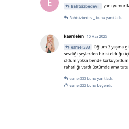
E
yani yumurtl
Bahtsizbedevi_
Bahtsizbedevi_
bunu yanıtladı.
kaardelen
10 Haz 2025
Oğlum 3 yaşına gir
esmer333
sevdiği şeylerden birisi olduğu i
oldum yoksa bende korkuyordum 
rahatlığı vardı üstümde ama tutu
esmer333
bunu yanıtladı.
esmer333
bunu beğendi
.