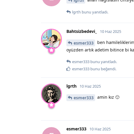
lgrth
lgrth
bunu yanıtladı.
Bahtsizbedevi_
10 Haz 2025
ben hamileliklerim
esmer333
oyüzden artık adetim bitince bi ka
esmer333
bunu yanıtladı.
esmer333
bunu beğendi
.
lgrth
10 Haz 2025
amin kız 🙂
esmer333
esmer333
10 Haz 2025