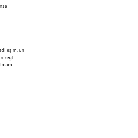
ansa
edi eşim. En
ün regl
kalmam