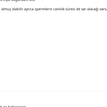
lmuş olabilir ayrıca spermlerin canlılık süresi de var olacağı var
ti ne bebisinizin