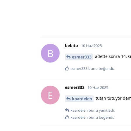
bebito
10 Haz 2025
B
adette sonra 14. Gü
esmer333
esmer333
bunu beğendi
.
esmer333
10 Haz 2025
E
tutan tutuyor dem
kaardelen
kaardelen
bunu yanıtladı.
kaardelen
bunu beğendi
.