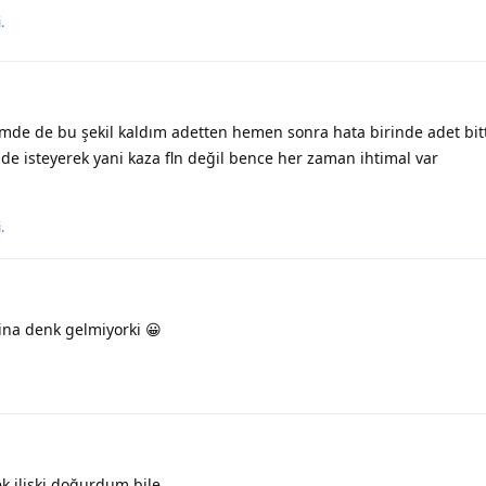
i
.
de de bu şekil kaldım adetten hemen sonra hata birinde adet bitti 
side isteyerek yani kaza fln değil bence her zaman ihtimal var
i
.
a denk gelmiyorki 😀
ek ilişki doğurdum bile