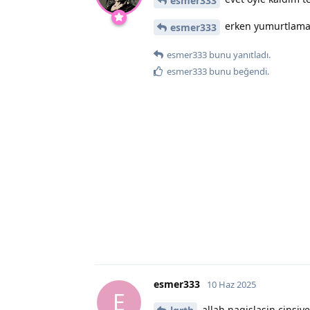
esmer333
erken yumurtlama o
esmer333
esmer333
bunu yanıtladı.
esmer333
bunu beğendi
.
esmer333
10 Haz 2025
E
allah nagislasin cinsiye