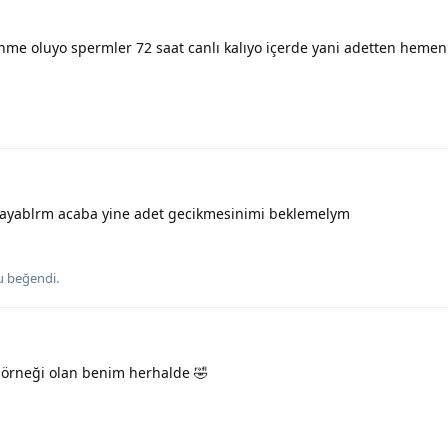
me oluyo spermler 72 saat canlı kalıyo içerde yani adetten hemen
yablrm acaba yine adet gecikmesinimi beklemelym
 beğendi
.
 örneği olan benim herhalde 🤣