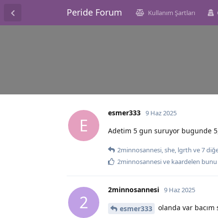
Peride Forum
Kullanım Şartları
esmer333
9 Haz 2025
E
Adetim 5 gun suruyor bugunde 5, 
2minnosannesi
,
she
,
lgrth
ve
7
diğ
2minnosannesi
ve
kaardelen
bunu 
2minnosannesi
9 Haz 2025
2
olanda var bacım 
esmer333