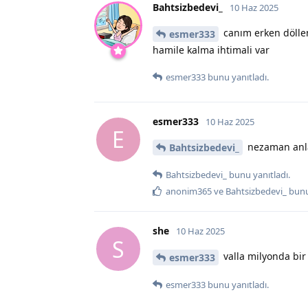
Bahtsizbedevi_
10 Haz 2025
canım erken döllen
esmer333
hamile kalma ihtimali var
esmer333
bunu yanıtladı.
esmer333
10 Haz 2025
E
nezaman anla
Bahtsizbedevi_
Bahtsizbedevi_
bunu yanıtladı.
anonim365
ve
Bahtsizbedevi_
bunu
she
10 Haz 2025
S
valla milyonda bir
esmer333
esmer333
bunu yanıtladı.