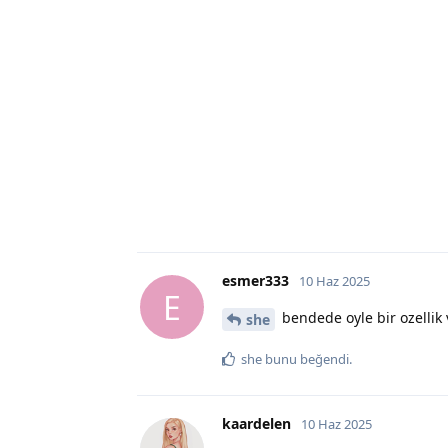
esmer333
10 Haz 2025
E
bendede oyle bir ozellik
she
she
bunu beğendi
.
kaardelen
10 Haz 2025