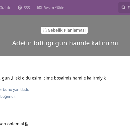
Gizlilik
SSS
Resim Yükle
Gebelik Planlaması
Adetin bittiigi gun hamile kalinirmi
gun ,iliski oldu esim icime bosalmis hamile kalirmiyik
er
bunu yanıtladı.
beğendi
.
sen önlem al🫂