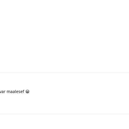
 var maalesef 😀