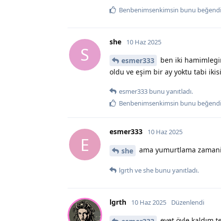
Benbenimsenkimsin
bunu beğend
she
10 Haz 2025
S
ben iki hamimlegim
esmer333
oldu ve eşim bir ay yoktu tabi iki
esmer333
bunu yanıtladı.
Benbenimsenkimsin
bunu beğend
esmer333
10 Haz 2025
E
ama yumurtlama zamanin
she
lgrth
ve
she
bunu yanıtladı.
lgrth
10 Haz 2025
Düzenlendi
evet öyle kaldım t