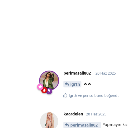
perimasali802_
20 Haz 2025
🔥🔥
lgrth
lgrth
ve
perisu
bunu beğendi
.
kaardelen
20 Haz 2025
Yapmayın kız
perimasali802_