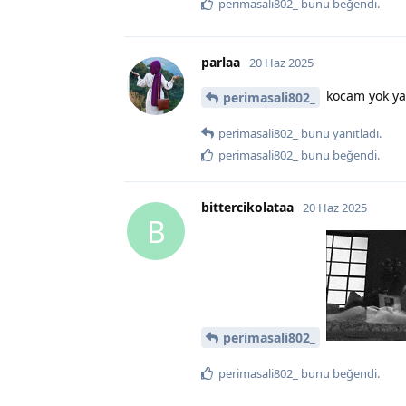
perimasali802_
bunu beğendi
.
parlaa
20 Haz 2025
kocam yok y
perimasali802_
perimasali802_
bunu yanıtladı.
perimasali802_
bunu beğendi
.
bittercikolataa
20 Haz 2025
B
perimasali802_
perimasali802_
bunu beğendi
.