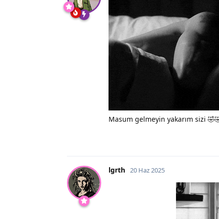
Masum gelmeyin yakarım sizi 🤣
lgrth
20 Haz 2025