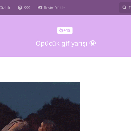
Gizlilik
SSS
Resim Yükle
+18
Öpücük gif yarışı 🤪