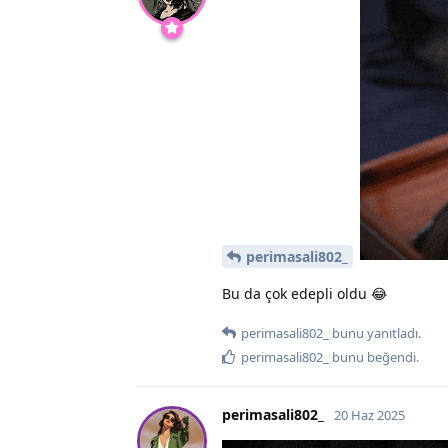
perimasali802_
Bu da çok edepli oldu 😂
perimasali802_
bunu yanıtladı.
perimasali802_
bunu beğendi
.
perimasali802_
20 Haz 2025