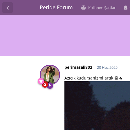
Peride Forum
Kullanım Şartları
perimasali802_
20 Haz 2025
Azıcık kudursanizmi artık 😁🔥