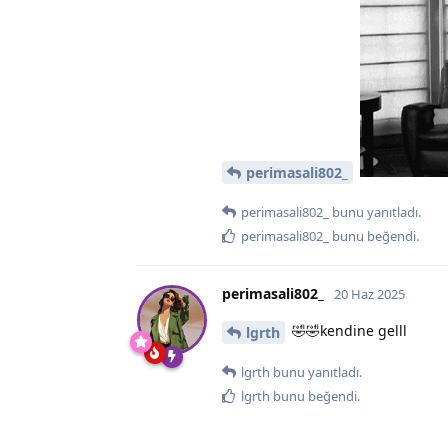
perimasali802_
perimasali802_
bunu yanıtladı.
perimasali802_
bunu beğendi
.
perimasali802_
20 Haz 2025
🤣🤣kendine gelll
lgrth
lgrth
bunu yanıtladı.
lgrth
bunu beğendi
.