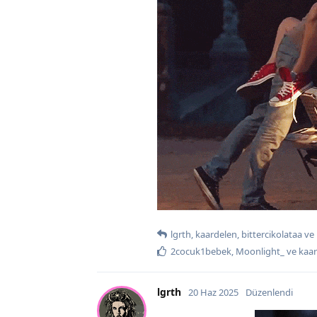
lgrth
,
kaardelen
,
bittercikolataa
ve
2cocuk1bebek
,
Moonlight_
ve
kaa
lgrth
20 Haz 2025
Düzenlendi