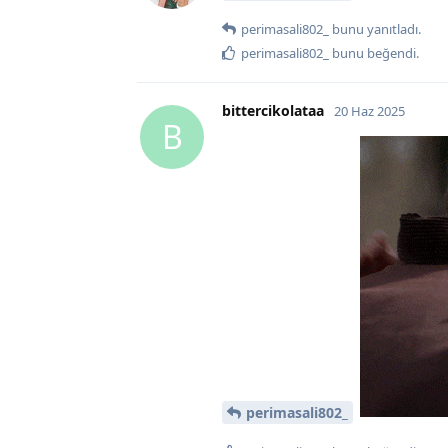
perimasali802_
bunu yanıtladı.
perimasali802_
bunu beğendi
.
bittercikolataa
20 Haz 2025
B
perimasali802_