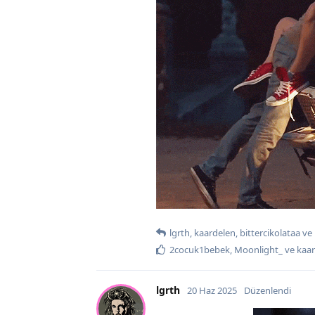
lgrth
,
kaardelen
,
bittercikolataa
ve
2cocuk1bebek
,
Moonlight_
ve
kaa
lgrth
20 Haz 2025
Düzenlendi