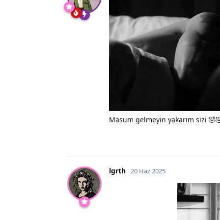
Masum gelmeyin yakarım sizi 🤣
lgrth
20 Haz 2025