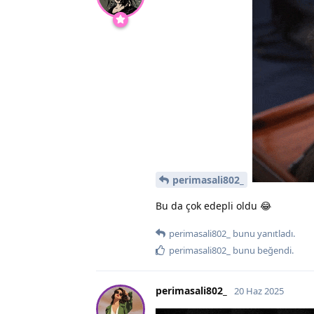
perimasali802_
Bu da çok edepli oldu 😂
perimasali802_
bunu yanıtladı.
perimasali802_
bunu beğendi
.
perimasali802_
20 Haz 2025