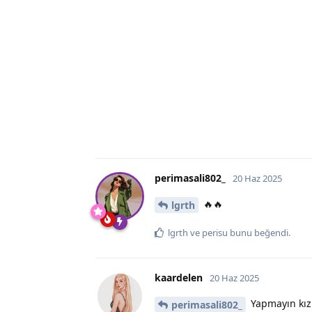
perimasali802_
20 Haz 2025
🔥🔥
lgrth
lgrth
ve
perisu
bunu beğendi
.
kaardelen
20 Haz 2025
Yapmayın kız
perimasali802_