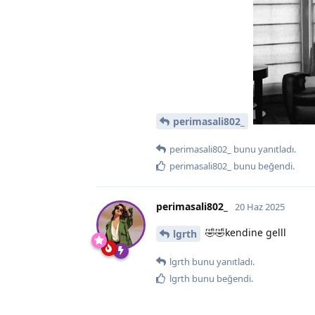
perimasali802_
perimasali802_
bunu yanıtladı.
perimasali802_
bunu beğendi
.
perimasali802_
20 Haz 2025
🤣🤣kendine gelll
lgrth
lgrth
bunu yanıtladı.
lgrth
bunu beğendi
.