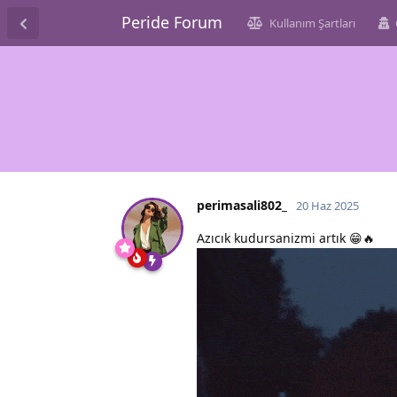
Peride Forum
Kullanım Şartları
perimasali802_
20 Haz 2025
Azıcık kudursanizmi artık 😁🔥