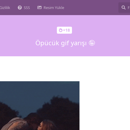
Gizlilik
SSS
Resim Yükle
+18
Öpücük gif yarışı 🤪