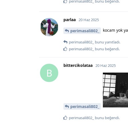
perimasali802_
bunu beğendi
.
parlaa
20 Haz 2025
kocam yok y
perimasali802_
perimasali802_
bunu yanıtladı.
perimasali802_
bunu beğendi
.
bittercikolataa
20 Haz 2025
B
perimasali802_
perimasali802_
bunu beğendi
.