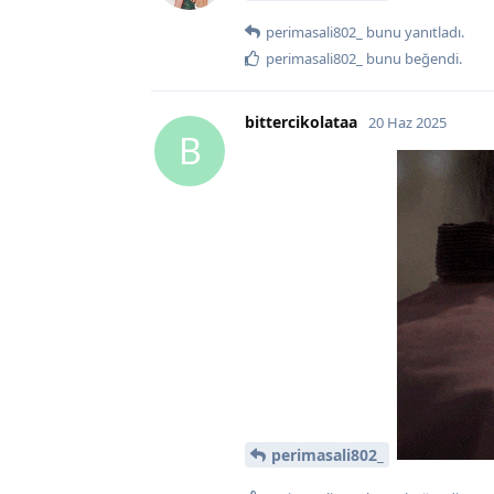
perimasali802_
bunu yanıtladı.
perimasali802_
bunu beğendi
.
bittercikolataa
20 Haz 2025
B
perimasali802_