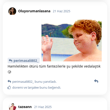
Oluyorumanlasana
21 Haz 2025
perimasali802_
Hamilelikten ötürü tüm fantezilerle şu şekilde vedalaştık
🥲
perimasali802_
bunu yanıtladı.
doremi
ve
lanjalee
bunu beğendi
.
tazeann
21 Haz 2025