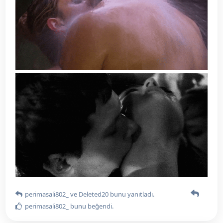
perimasali802_
ve
Deleted20
bunu yanıtladı.
perimasali802_
bunu beğendi
.