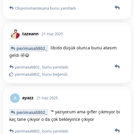
Oluyorumanlasana
bunu yanıtladı.
tazeann
21 Haz 2025
libido düşük olunca bunu atasım
perimasali802_
geldi 🤣😂
perimasali802_
bunu yanıtladı.
perimasali802_
bunu beğendi
.
ayazz
A
21 Haz 2025
™ yazıyorum ama gıfler çıkmıyor bi
perimasali802_
kaç tane çıkıyor o da çok bekleyince çıkıyor
perimasali802_
bunu yanıtladı.