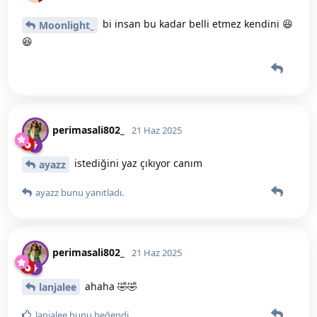
bi insan bu kadar belli etmez kendini 😆
Moonlight_
😆
perimasali802_
21 Haz 2025
istediğini yaz çıkıyor canım
ayazz
ayazz
bunu yanıtladı.
perimasali802_
21 Haz 2025
ahaha 🤣🤣
lanjalee
lanjalee
bunu beğendi
.