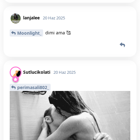
lanjalee
20 Haz 2025
dimi ama 🥰
Moonlight_
Sutlucikolati
20 Haz 2025
perimasali802_