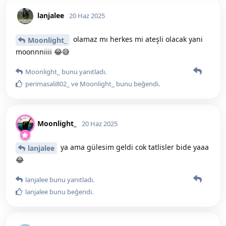
lanjalee
20 Haz 2025
olamaz mı herkes mi ateşli olacak yani
Moonlight_
moonnniiii 😂😅
Moonlight_
bunu yanıtladı.
perimasali802_
ve
Moonlight_
bunu beğendi
.
Moonlight_
20 Haz 2025
ya ama gülesim geldi cok tatlisler bide yaaa
lanjalee
😂
lanjalee
bunu yanıtladı.
lanjalee
bunu beğendi
.