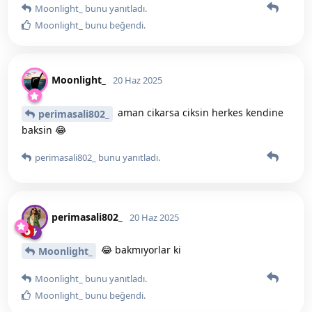
Moonlight_
bunu yanıtladı.
Moonlight_
bunu beğendi
.
Moonlight_
20 Haz 2025
aman cikarsa ciksin herkes kendine
perimasali802_
baksin 😂
perimasali802_
bunu yanıtladı.
perimasali802_
20 Haz 2025
😂 bakmıyorlar ki
Moonlight_
Moonlight_
bunu yanıtladı.
Moonlight_
bunu beğendi
.