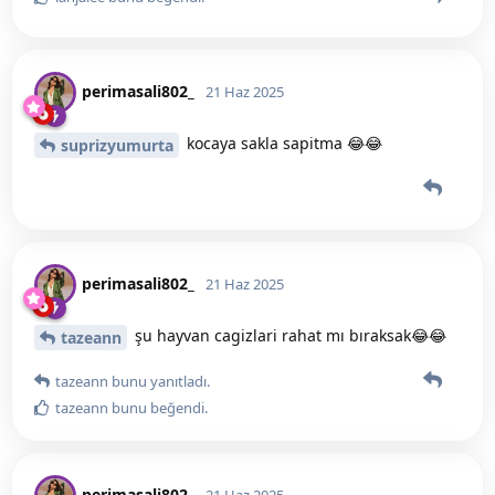
perimasali802_
21 Haz 2025
kocaya sakla sapitma 😂😂
suprizyumurta
perimasali802_
21 Haz 2025
şu hayvan cagizlari rahat mı bıraksak😂😂
tazeann
tazeann
bunu yanıtladı.
tazeann
bunu beğendi
.
perimasali802_
21 Haz 2025