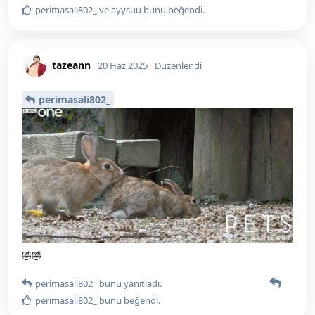
perimasali802_
ve
ayysuu
bunu beğendi
.
tazeann
20 Haz 2025
Düzenlendi
perimasali802_
🤣🤣
perimasali802_
bunu yanıtladı.
perimasali802_
bunu beğendi
.