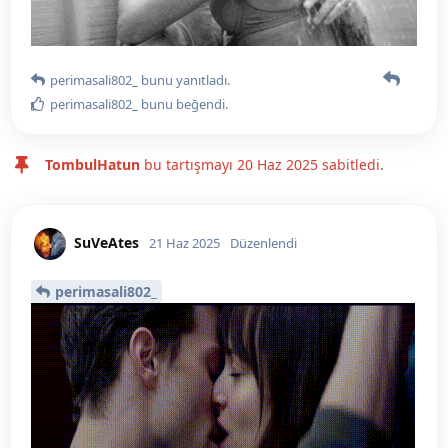
perimasali802_
bunu yanıtladı.
perimasali802_
bunu beğendi
.
TombulHatun
bu tartışmayı
20 Haz 2025
sabitledi.
SuVeAtes
21 Haz 2025
Düzenlendi
perimasali802_