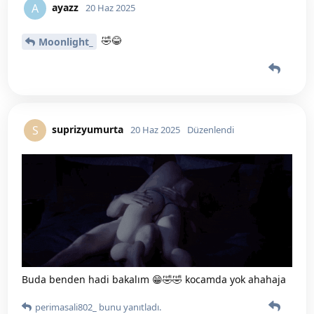
ayazz
A
20 Haz 2025
🤣😂
Moonlight_
suprizyumurta
S
20 Haz 2025
Düzenlendi
Buda benden hadi bakalım 😁🤣🤣 kocamda yok ahahaja
perimasali802_
bunu yanıtladı.