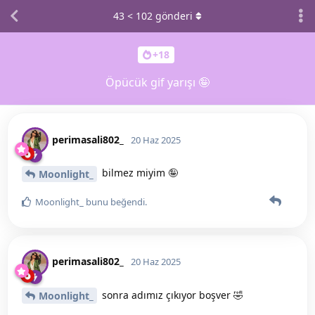
43
<
102
gönderi
+18
Öpücük gif yarışı 🤪
perimasali802_
20 Haz 2025
bilmez miyim 🤪
Moonlight_
Moonlight_
bunu beğendi
.
perimasali802_
20 Haz 2025
sonra adımız çıkıyor boşver 🤣
Moonlight_