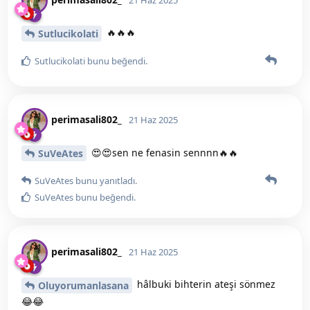
🔥🔥🔥
Sutlucikolati
Sutlucikolati
bunu beğendi
.
perimasali802_
21 Haz 2025
😍😍sen ne fenasin sennnn🔥🔥
SuVeAtes
SuVeAtes
bunu yanıtladı.
SuVeAtes
bunu beğendi
.
perimasali802_
21 Haz 2025
hâlbuki bihterin ateşi sönmez
Oluyorumanlasana
😂😂