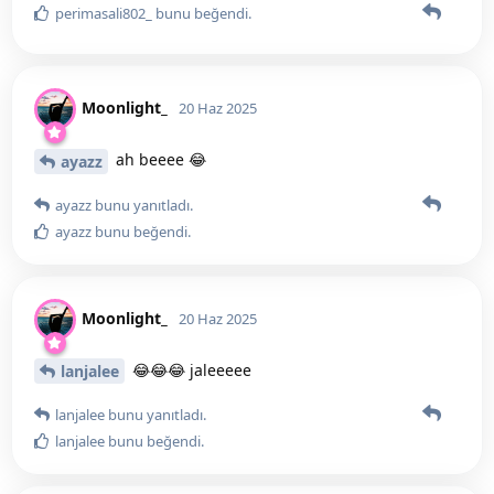
perimasali802_
bunu beğendi
.
Moonlight_
20 Haz 2025
ah beeee 😂
ayazz
ayazz
bunu yanıtladı.
ayazz
bunu beğendi
.
Moonlight_
20 Haz 2025
😂😂😂 jaleeeee
lanjalee
lanjalee
bunu yanıtladı.
lanjalee
bunu beğendi
.