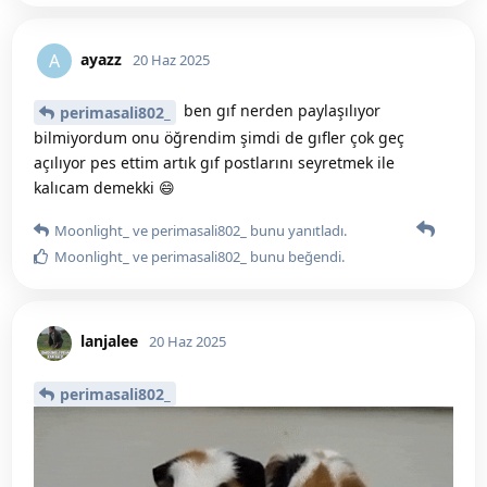
ayazz
A
20 Haz 2025
ben gıf nerden paylaşılıyor
perimasali802_
bilmiyordum onu öğrendim şimdi de gıfler çok geç
açılıyor pes ettim artık gıf postlarını seyretmek ile
kalıcam demekki 😄
Moonlight_
ve
perimasali802_
bunu yanıtladı.
Moonlight_
ve
perimasali802_
bunu beğendi
.
lanjalee
20 Haz 2025
perimasali802_