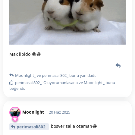
Max libido 😂😅
Moonlight_
ve
perimasali802_
bunu yanıtladı.
perimasali802_
,
Oluyorumanlasana
ve
Moonlight_
bunu
beğendi
.
Moonlight_
20 Haz 2025
bosver salla ozaman😂
perimasali802_