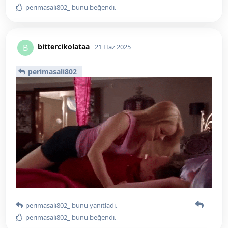
perimasali802_
bunu beğendi
.
bittercikolataa
B
21 Haz 2025
perimasali802_
perimasali802_
bunu yanıtladı.
perimasali802_
bunu beğendi
.