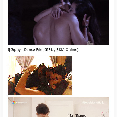
![Giphy - Dance Film GIF by BKM Online]