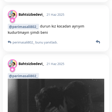
Bahtsizbedevi_
21 Haz 2025
durun kız kocadan ayrıyım
@perimasali802_
kudurtmayın şimdi beni
perimasali802_
bunu yanıtladı.
Bahtsizbedevi_
21 Haz 2025
@perimasali802_