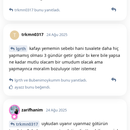
trkmn0317
bunu yanıtladı.
trkmn0317
T
24 Ağu 2025
kafayı yememin sebebi hani tuvalete daha hiç
lgrth
yapmamış olması 3 gündür getir götür bı kere bile yapsa
ne kadar mutlu olacam bir umudum olacak ama
yapmayınca moralim bozuluyor ister istemez
lgrth
ve
Bubenimoykumm
bunu yanıtladı.
ayazz
bunu beğendi
.
zarifhanim
24 Ağu 2025
uykudan uyanır uyanmaz götürün
trkmn0317