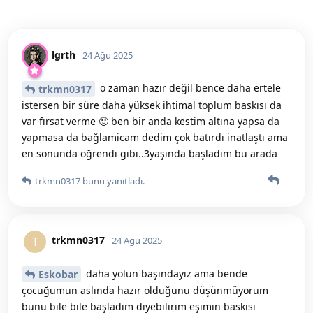
lgrth
24 Ağu 2025
o zaman hazır değil bence daha ertele
trkmn0317
istersen bir süre daha yüksek ihtimal toplum baskısı da
var fırsat verme 🙂 ben bir anda kestim altına yapsa da
yapmasa da bağlamicam dedim çok batırdı inatlaştı ama
en sonunda öğrendi gibi..3yaşında başladım bu arada
trkmn0317
bunu yanıtladı.
trkmn0317
T
24 Ağu 2025
daha yolun başındayız ama bende
Eskobar
çocuğumun aslında hazır olduğunu düşünmüyorum
bunu bile bile başladım diyebilirim eşimin baskısı