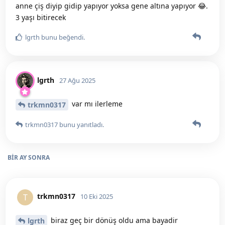
anne çiş diyip gidip yapıyor yoksa gene altına yapıyor 😂.
3 yaşı bitirecek
lgrth
bunu beğendi
.
lgrth
27 Ağu 2025
var mı ilerleme
trkmn0317
trkmn0317
bunu yanıtladı.
BIR AY
SONRA
trkmn0317
T
10 Eki 2025
biraz geç bir dönüş oldu ama bayadir
lgrth