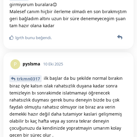
girmiyorum buralara😊
Malesef canım hiçbir ilerleme olmadı en son bırakmıştım
geri bağladım altını uzun bir süre denemeyecegim şuan
tam hazır olana kadar
lgrth
bunu beğendi
.
pyslsma
P
10 Eki 2025
ilk başlar da bu şekilde normal bırakın
trkmn0317
biraz öyle kalsın ıslak rahatsızlik duyana kadar sonra
temizleyin bı sonrakimde islatmamayi öğrenecek
rahatsızlık duyması gerek bunu deneyin bizde bu çok
faydalı olmuştu rahatsız olmuyor ise biraz ara verin
demekki hazır değil daha tutamiyor kaslari gelişmemiş
olabilir bı kaç hafta veya ay sonra tekrar deneyin
çocuğunuzu da kendinizde yopratmayin umarım kolay
geçen bir süreç olur .