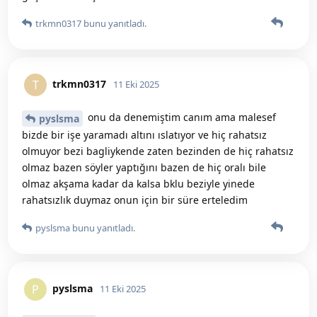
trkmn0317
bunu yanıtladı.
trkmn0317
T
11 Eki 2025
onu da denemiştim canım ama malesef
pyslsma
bizde bir işe yaramadı altını ıslatıyor ve hiç rahatsız
olmuyor bezi bagliykende zaten bezinden de hiç rahatsız
olmaz bazen söyler yaptığını bazen de hiç oralı bile
olmaz akşama kadar da kalsa bklu beziyle yinede
rahatsızlık duymaz onun için bir süre erteledim
pyslsma
bunu yanıtladı.
pyslsma
P
11 Eki 2025