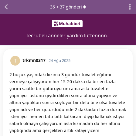
36
<
37
gönderi
Muhabbet
Tecrübeli anneler yardım lütfennnn...
trkmn0317
T
24 Ağu 2025
2 buçuk yaşındaki kızıma 3 gündür tuvalet eğitimi
vermeye çalışıyorum her 15-20 dakka da bir en fazla
yarım saatte bir götürüyorum ama asla tuvalette
yapmıyor üstünü giydirdikten sonra altına yapıyor ve
altına yaptıktan sonra söylüyor bir defa bile olsa tuvalete
yapmadi ve her götürdüğümde 2 dakkadan fazla durmak
istemiyor hemen bitti bitti kalkacam diyip kalkmak istiyor
sabırlı olmaya çalışıyorum asla kızmadım da her altına
yaptığında ama gerçekten artık kafayı yicem