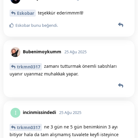
teşekkür ederimmm🌸
Eskobar
Eskobar
bunu beğendi
.
Bubenimoykumm
25 Ağu 2025
zamanı tutturmak önemli sabshları
trkmn0317
uyanır uyanmaz muhakkak yapar.
incinmissindedi
I
25 Ağu 2025
ne 3 gün ne 5 gün benimkinin 3 ayı
trkmn0317
bitiyor hala da tam alışmamış tuvalete keyfi isteyince