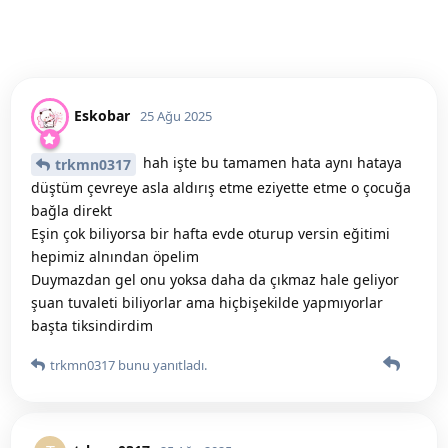
Eskobar
25 Ağu 2025
hah işte bu tamamen hata aynı hataya
trkmn0317
düştüm çevreye asla aldırış etme eziyette etme o çocuğa
bağla direkt
Eşin çok biliyorsa bir hafta evde oturup versin eğitimi
hepimiz alnından öpelim
Duymazdan gel onu yoksa daha da çıkmaz hale geliyor
şuan tuvaleti biliyorlar ama hiçbişekilde yapmıyorlar
başta tiksindirdim
trkmn0317
bunu yanıtladı.