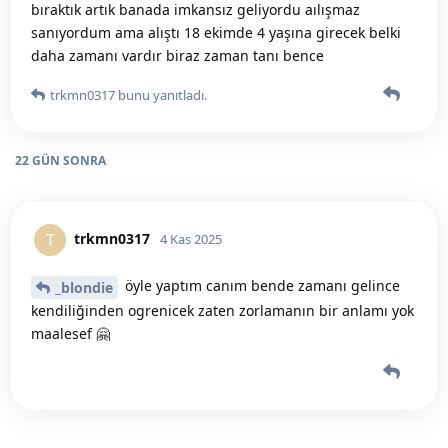
bıraktık artık banada imkansız geliyordu aılışmaz
sanıyordum ama alıştı 18 ekimde 4 yaşına girecek belki
daha zamanı vardır biraz zaman tanı bence
trkmn0317
bunu yanıtladı.
22 GÜN
SONRA
trkmn0317
T
4 Kas 2025
öyle yaptım canım bende zamanı gelince
_blondie
kendiliğinden ogrenicek zaten zorlamanın bir anlamı yok
maalesef 🤗