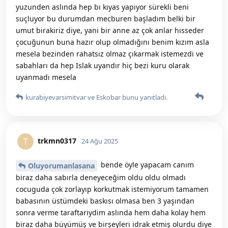
yuzunden aslında hep bı kıyas yapıyor sürekli beni
suçluyor bu durumdan mecburen başladım belki bir
umut birakiriz diye, yani bir anne az çok anlar hisseder
çocuğunun buna hazır olup olmadığını benim kızım asla
mesela bezinden rahatsız olmaz çıkarmak istemezdi ve
sabahları da hep Islak uyandır hiç bezi kuru olarak
uyanmadı mesela
kurabiyevarsimitvar
ve
Eskobar
bunu yanıtladı.
trkmn0317
T
24 Ağu 2025
bende öyle yapacam canım
Oluyorumanlasana
biraz daha sabırla deneyeceğim oldu oldu olmadı
cocuguda çok zorlayıp korkutmak istemiyorum tamamen
babasının üstümdeki baskısı olmasa ben 3 yaşından
sonra verme taraftariydim aslında hem daha kolay hem
biraz daha büyümüş ve birşeyleri idrak etmiş olurdu diye