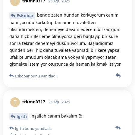
trkmn0317
T
25 Ağu 2025
bende zaten bundan korkuyorum canım
Eskobar
hani çocuğu korkutup tamamen tuvaletten
tiksindirmekten, denemeye devam edecem birkaç gün
daha hiçbir ilerleme olmuyorsa geri bağlayıp bir süre
sonra tekrar denemeyi düşünüyorum. Başladığımız
günden beri hiç daha tuvalete yapmadi bir kere yapsa
ufak bı umudum olacak ama yok yani yapmıyor zaten
gitmekte istemiyor oturtunca da hemen kalkmak istiyor
Eskobar
bunu yanıtladı.
trkmn0317
T
25 Ağu 2025
inşallah canım bakalım 🥰
lgrth
lgrth
bunu yanıtladı.