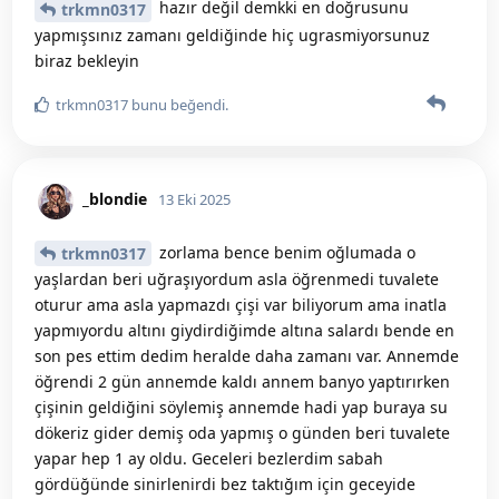
hazır değil demkki en doğrusunu
trkmn0317
yapmışsınız zamanı geldiğinde hiç ugrasmiyorsunuz
biraz bekleyin
trkmn0317
bunu beğendi
.
_blondie
13 Eki 2025
zorlama bence benim oğlumada o
trkmn0317
yaşlardan beri uğraşıyordum asla öğrenmedi tuvalete
oturur ama asla yapmazdı çişi var biliyorum ama inatla
yapmıyordu altını giydirdiğimde altına salardı bende en
son pes ettim dedim heralde daha zamanı var. Annemde
öğrendi 2 gün annemde kaldı annem banyo yaptırırken
çişinin geldiğini söylemiş annemde hadi yap buraya su
dökeriz gider demiş oda yapmış o günden beri tuvalete
yapar hep 1 ay oldu. Geceleri bezlerdim sabah
gördüğünde sinirlenirdi bez taktığım için geceyide