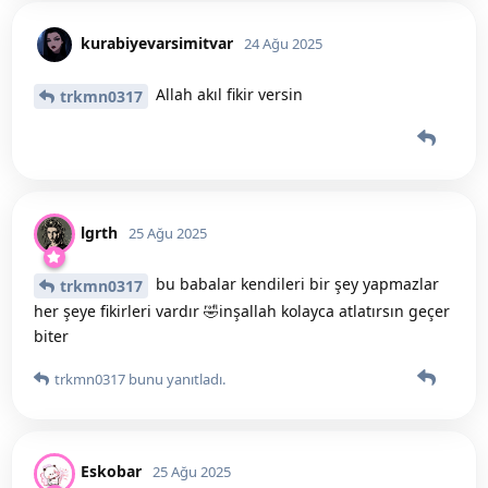
kurabiyevarsimitvar
24 Ağu 2025
Allah akıl fikir versin
trkmn0317
lgrth
25 Ağu 2025
bu babalar kendileri bir şey yapmazlar
trkmn0317
her şeye fikirleri vardır 🤣inşallah kolayca atlatırsın geçer
biter
trkmn0317
bunu yanıtladı.
Eskobar
25 Ağu 2025