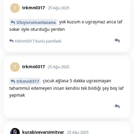
trkmn0317
T
25 Ağu 2025
yok kuzum o ugraşmaz anca laf
Oluyorumanlasana
sokar öyle oturduğu yerden
trkmn0317
bunu yanıtladı.
trkmn0317
T
25 Ağu 2025
çocuk ağlasa 5 dakka ugrasmayan
trkmn0317
tahammül edemeyen insan kendisi tek bildiği şey boş laf
yapmak
kurabiyevarsimitvar
25 Ağu 2025