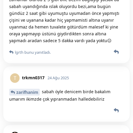
sabah uyandığında ıslak oluyordu bezi,ama bugün
gündüz 2 saat gibi uyumuştu uyumadan önce yapmıştı
çişini ve uyanana kadar hiç yapmamisti altına uyanır
uyanmaz da hemen tuvalete götürdüm malesef ki yine
oraya yapmayıp üstünü giydirdikten sonra altına
yapmadı aradan sadece 5 dakka vardı yada yoktu😑
lgrth
bunu yanıtladı.
trkmn0317
T
24 Ağu 2025
sabah öyle denicem birde bakalım
zarifhanim
umarım ikimzde çok yıpranmadan halledebiliriz