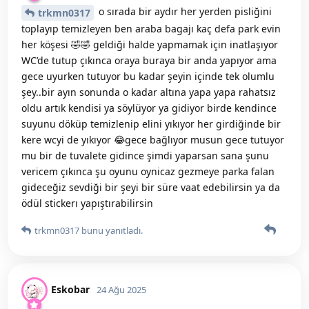
o sırada bir aydır her yerden pisliğini
trkmn0317
toplayıp temizleyen ben araba bagajı kaç defa park evin
her köşesi 🤣🤣 geldiği halde yapmamak için inatlaşıyor
WC’de tutup çıkınca oraya buraya bir anda yapıyor ama
gece uyurken tutuyor bu kadar şeyin içinde tek olumlu
şey..bir ayın sonunda o kadar altına yapa yapa rahatsız
oldu artık kendisi ya söylüyor ya gidiyor birde kendince
suyunu döküp temizlenip elini yıkıyor her girdiğinde bir
kere wcyi de yıkıyor 😂gece bağlıyor musun gece tutuyor
mu bir de tuvalete gidince şimdi yaparsan sana şunu
vericem çıkınca şu oyunu oynicaz gezmeye parka falan
gideceğiz sevdiği bir şeyi bir süre vaat edebilirsin ya da
ödül stickerı yapıştırabilirsin
trkmn0317
bunu yanıtladı.
Eskobar
24 Ağu 2025