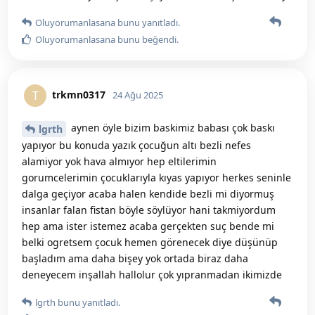
Oluyorumanlasana
bunu yanıtladı.
Oluyorumanlasana
bunu beğendi
.
trkmn0317
T
24 Ağu 2025
aynen öyle bizim baskimiz babası çok baskı
lgrth
yapıyor bu konuda yazık çocuğun altı bezli nefes
alamiyor yok hava almıyor hep eltilerimin
gorumcelerimin çocuklarıyla kıyas yapıyor herkes seninle
dalga geçiyor acaba halen kendide bezli mi diyormuş
insanlar falan fistan böyle söylüyor hani takmiyordum
hep ama ister istemez acaba gerçekten suç bende mi
belki ogretsem çocuk hemen görenecek diye düşünüp
başladım ama daha bişey yok ortada biraz daha
deneyecem inşallah hallolur çok yıpranmadan ikimizde
lgrth
bunu yanıtladı.