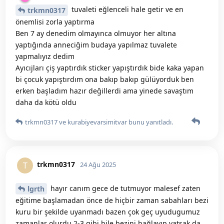
tuvaleti eğlenceli hale getir ve en
trkmn0317
önemlisi zorla yaptırma
Ben 7 ay denedim olmayınca olmuyor her altına
yaptığında anneciğim budaya yapılmaz tuvalete
yapmalıyız dedim
Ayıcıjları çiş yaptırdık sticker yapıştırdık bide kaka yapan
bi çocuk yapıştırdım ona bakıp bakıp gülüyorduk ben
erken başladım hazır değillerdi ama yinede savaştım
daha da kötü oldu
trkmn0317
ve
kurabiyevarsimitvar
bunu yanıtladı.
trkmn0317
T
24 Ağu 2025
hayır canım gece de tutmuyor malesef zaten
lgrth
eğitime başlamadan önce de hiçbir zaman sabahları bezi
kuru bir şekilde uyanmadı bazen çok geç uyudugumuz
zamanlar olurdu 2-3 gibi bile bezini bağlayıp yatsak da