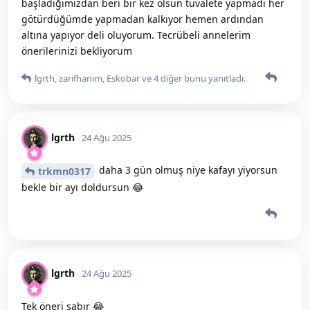
başladığımizdan beri bir kez olsun tuvalete yapmadi her
götürdüğümde yapmadan kalkıyor hemen ardından
altına yapıyor deli oluyorum. Tecrübeli annelerim
önerilerinizi bekliyorum
lgrth
,
zarifhanim
,
Eskobar
ve
4
diğer
bunu yanıtladı.
lgrth
24 Ağu 2025
daha 3 gün olmuş niye kafayı yiyorsun
trkmn0317
bekle bir ayı doldursun 😂
lgrth
24 Ağu 2025
Tek öneri sabır 😂