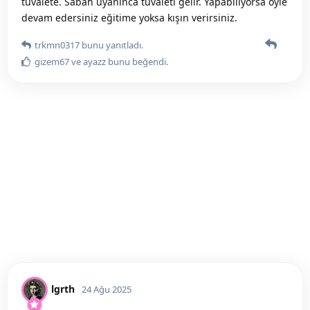
tuvalete. Sabah uyanınca tuvaleti gelir. Yapabiliyorsa öyle
devam edersiniz eğitime yoksa kışın verirsiniz.
trkmn0317
bunu yanıtladı.
gizem67
ve
ayazz
bunu beğendi
.
lgrth
24 Ağu 2025