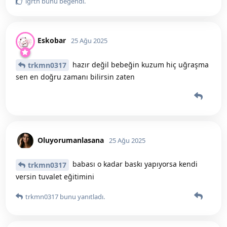
lgrth
bunu beğendi
.
Eskobar
25 Ağu 2025
hazır değil bebeğin kuzum hiç uğraşma
trkmn0317
sen en doğru zamanı bilirsin zaten
Oluyorumanlasana
25 Ağu 2025
babası o kadar baskı yapıyorsa kendi
trkmn0317
versin tuvalet eğitimini
trkmn0317
bunu yanıtladı.