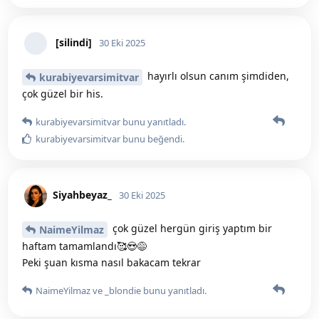
[silindi]
30 Eki 2025
hayırlı olsun canım şimdiden,
kurabiyevarsimitvar
çok güzel bir his.
kurabiyevarsimitvar
bunu yanıtladı.
kurabiyevarsimitvar
bunu beğendi
.
Siyahbeyaz_
30 Eki 2025
çok güzel hergün giriş yaptım bir
NaimeYilmaz
haftam tamamlandı🥰😍😅
Peki şuan kısma nasıl bakacam tekrar
NaimeYilmaz
ve
_blondie
bunu yanıtladı.