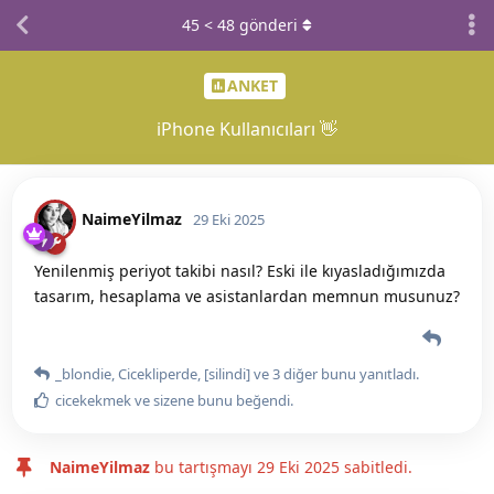
45
<
48
gönderi
ANKET
iPhone Kullanıcıları 👋
NaimeYilmaz
29 Eki 2025
Yenilenmiş periyot takibi nasıl? Eski ile kıyasladığımızda
tasarım, hesaplama ve asistanlardan memnun musunuz?
_blondie
,
Cicekliperde
,
[silindi]
ve
3
diğer
bunu yanıtladı.
cicekekmek
ve
sizene
bunu beğendi
.
NaimeYilmaz
bu tartışmayı
29 Eki 2025
sabitledi.