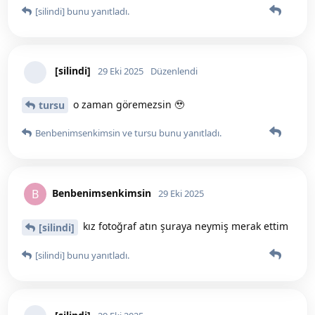
[silindi]
bunu yanıtladı.
[silindi]
29 Eki 2025
Düzenlendi
o zaman göremezsin 🥹
tursu
Benbenimsenkimsin
ve
tursu
bunu yanıtladı.
Benbenimsenkimsin
B
29 Eki 2025
kız fotoğraf atın şuraya neymiş merak ettim
[silindi]
[silindi]
bunu yanıtladı.