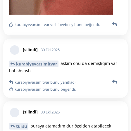
kurabiyevarsimitvar
ve
blueebeey
bunu beğendi
.
[silindi]
30 Eki 2025
aşkım onu da demişliğim var
kurabiyevarsimitvar
hahshshsh
kurabiyevarsimitvar
bunu yanıtladı.
kurabiyevarsimitvar
bunu beğendi
.
[silindi]
30 Eki 2025
buraya atamadım dur özelden atabilecek
tursu