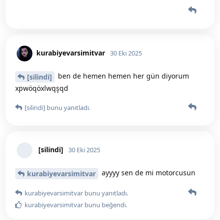
kurabiyevarsimitvar
30 Eki 2025
ben de hemen hemen her gün diyorum
[silindi]
xpwöqöxlwqşqd
[silindi]
bunu yanıtladı.
[silindi]
30 Eki 2025
ayyyy sen de mi motorcusun
kurabiyevarsimitvar
kurabiyevarsimitvar
bunu yanıtladı.
kurabiyevarsimitvar
bunu beğendi
.