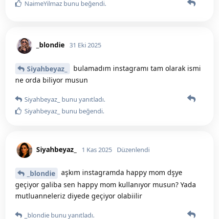
NaimeYilmaz
bunu beğendi
.
_blondie
31 Eki 2025
bulamadım instagramı tam olarak ismi
Siyahbeyaz_
ne orda biliyor musun
Siyahbeyaz_
bunu yanıtladı.
Siyahbeyaz_
bunu beğendi
.
Siyahbeyaz_
1 Kas 2025
Düzenlendi
aşkım instagramda happy mom dşye
_blondie
geçiyor galiba sen happy mom kullanıyor musun? Yada
mutluanneleriz diyede geçiyor olabiilir
_blondie
bunu yanıtladı.