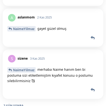
aslanmom
A
2 Kas 2025
gayet güzel olmuş
NaimeYilmaz
sizene
S
3 Kas 2025
merhaba Naime hanım ben bi
NaimeYilmaz
postuma sizi etiketlemiştim kıyafet konusu o postumu
silebilirmisiniz 🥰
7 GÜN
SONRA