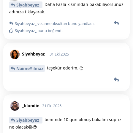
Daha Fazla kısmından bakabiliyorsunuz
Siyahbeyaz_
adınıza tıklayarak.
Siyahbeyaz_
ve
anneciksultan
bunu yanıtladı.
Siyahbeyaz_
bunu beğendi
.
Siyahbeyaz_
31 Eki 2025
teşekür ederim. ((:
NaimeYilmaz
_blondie
31 Eki 2025
benimde 10 gün olmuş bakalım süpriz
Siyahbeyaz_
ne olacak😂😍