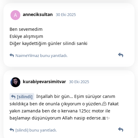
anneciksultan
A
30 Eki 2025
Ben sevemedim
Eskiye alışmışım
Diğer kaydettiğim günler silindi sanki
NaimeYilmaz
bunu yanıtladı.
kurabiyevarsimitvar
30 Eki 2025
İnşallah bir gün… Eşim sürüyor canım
[silindi]
sıkıldıkça ben de onunla çıkıyorum o yüzden.🫠 Fakat
yakın zamanda ben de o kervana 125cc motor ile
başlamayı düşünüyorum Allah nasip ederse.🎀✨️
[silindi]
bunu yanıtladı.