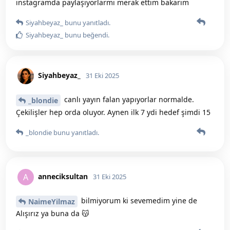
instagramda paylaşıyorlarmı merak ettim bakarım
Siyahbeyaz_
bunu yanıtladı.
Siyahbeyaz_
bunu beğendi
.
Siyahbeyaz_
31 Eki 2025
canlı yayın falan yapıyorlar normalde.
_blondie
Çekilişler hep orda oluyor. Aynen ilk 7 ydi hedef şimdi 15
_blondie
bunu yanıtladı.
anneciksultan
A
31 Eki 2025
bilmiyorum ki sevemedim yine de
NaimeYilmaz
Alışırız ya buna da 😽