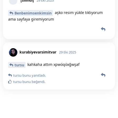
[silindi]
29 Eki 2025
aşko resim yükle tıklıyorum
Benbenimsenkimsin
ama sayfaya giremiyorum
kurabiyevarsimitvar
29 Eki 2025
kahkaha attım xpwöqöxğwşaf
tursu
tursu
bunu yanıtladı.
tursu
bunu beğendi
.