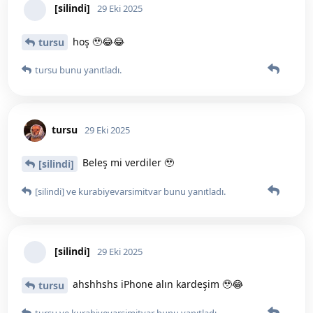
[silindi]
29 Eki 2025
hoş 🥹😂😂
tursu
tursu
bunu yanıtladı.
tursu
29 Eki 2025
Beleş mi verdiler 🥹
[silindi]
[silindi]
ve
kurabiyevarsimitvar
bunu yanıtladı.
[silindi]
29 Eki 2025
ahshhshs iPhone alın kardeşim 🥹😂
tursu
tursu
ve
kurabiyevarsimitvar
bunu yanıtladı.