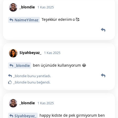
_blondie
1 Kas 2025
Teşekkür ederiim☺️🥰
NaimeYilmaz
Siyahbeyaz_
1 Kas 2025
ben üçünüde kullanıyorum 😂
_blondie
_blondie
bunu yanıtladı.
_blondie
bunu beğendi
.
_blondie
1 Kas 2025
happy kidste de pek girmiyorum ben
Siyahbeyaz_