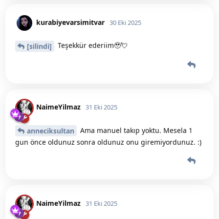
kurabiyevarsimitvar
30 Eki 2025
Teşekkür ederiim🥹💘
[silindi]
NaimeYilmaz
31 Eki 2025
Ama manuel takıp yoktu. Mesela 1
anneciksultan
gun önce oldunuz sonra oldunuz onu giremiyordunuz. :)
NaimeYilmaz
31 Eki 2025