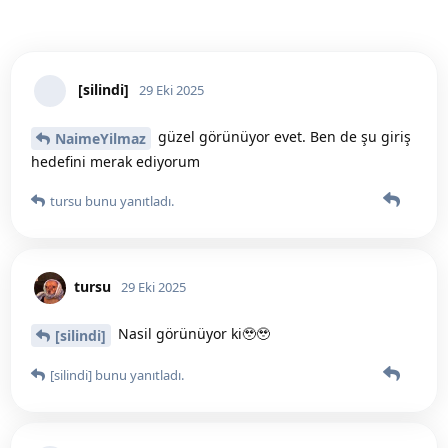
[silindi]
29 Eki 2025
güzel görünüyor evet. Ben de şu giriş
NaimeYilmaz
hedefini merak ediyorum
tursu
bunu yanıtladı.
tursu
29 Eki 2025
Nasil görünüyor ki🥹🥹
[silindi]
[silindi]
bunu yanıtladı.