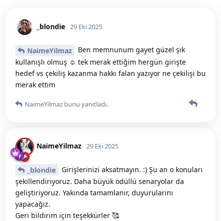
_blondie
29 Eki 2025
Ben memnunum gayet güzel şık
NaimeYilmaz
kullanışlı olmuş ☺️ tek merak ettiğim hergün girişte
hedef vs çekiliş kazanma hakkı falan yazıyor ne çekilişi bu
merak ettim
NaimeYilmaz
bunu yanıtladı.
NaimeYilmaz
29 Eki 2025
Girişlerinizi aksatmayın. :) Şu an o konuları
_blondie
şekillendiriyoruz. Daha büyük ödüllü senaryolar da
geliştiriyoruz. Yakında tamamlanır, duyurularını
yapacağız.
Geri bildirim için teşekkürler 🥰