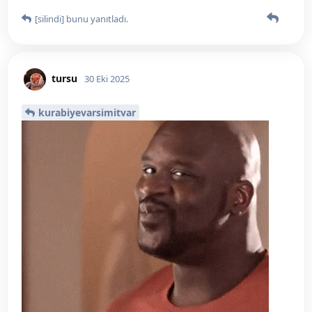
[silindi]
bunu yanıtladı.
tursu
30 Eki 2025
kurabiyevarsimitvar