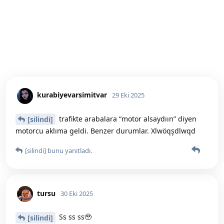
kurabiyevarsimitvar
29 Eki 2025
trafikte arabalara “motor alsaydıın” diyen
[silindi]
motorcu aklıma geldi. Benzer durumlar. Xlwöqşdlwqd
[silindi]
bunu yanıtladı.
tursu
30 Eki 2025
Ss ss ss🥹
[silindi]