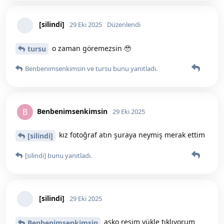
kurabiyevarsimitvar
29 Eki 2025
kahkaha attım xpwöqöxğwşaf
tursu
tursu
bunu yanıtladı.
tursu
bunu beğendi
.
kurabiyevarsimitvar
29 Eki 2025
trafikte arabalara “motor alsaydıın” diyen
[silindi]
motorcu aklıma geldi. Benzer durumlar. Xlwöqşdlwqd
[silindi]
bunu yanıtladı.
tursu
30 Eki 2025