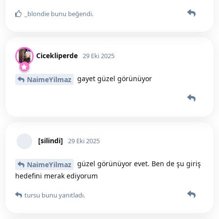
[silindi]
bunu yanıtladı.
[silindi]
29 Eki 2025
hoş 🥹😂😂
tursu
tursu
bunu yanıtladı.
tursu
29 Eki 2025
Beleş mi verdiler 🥹
[silindi]
[silindi]
ve
kurabiyevarsimitvar
bunu yanıtladı.