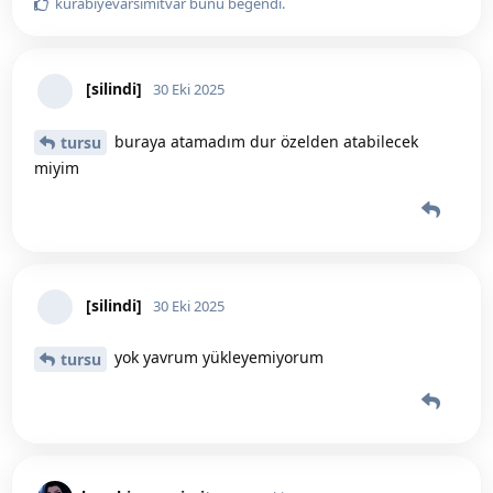
[silindi]
bunu yanıtladı.
[silindi]
30 Eki 2025
ayyyy sen de mi motorcusun
kurabiyevarsimitvar
kurabiyevarsimitvar
bunu yanıtladı.
kurabiyevarsimitvar
bunu beğendi
.
anneciksultan
A
30 Eki 2025
Ben sevemedim
Eskiye alışmışım
Diğer kaydettiğim günler silindi sanki
NaimeYilmaz
bunu yanıtladı.