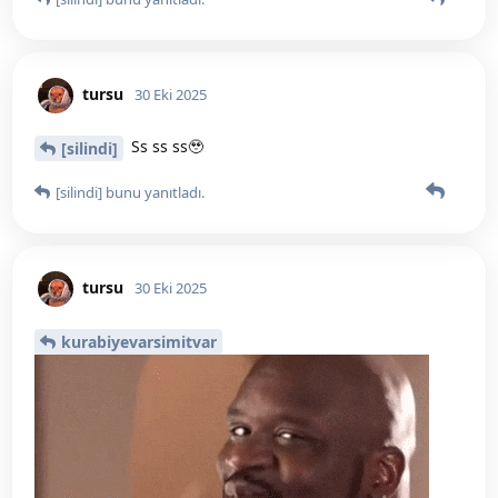
kurabiyevarsimitvar
ve
blueebeey
bunu beğendi
.
[silindi]
30 Eki 2025
aşkım onu da demişliğim var
kurabiyevarsimitvar
hahshshsh
kurabiyevarsimitvar
bunu yanıtladı.
kurabiyevarsimitvar
bunu beğendi
.
[silindi]
30 Eki 2025