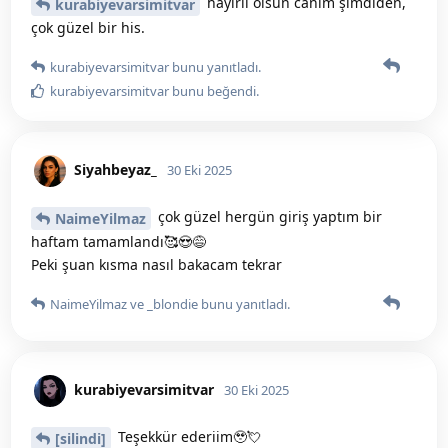
NaimeYilmaz
31 Eki 2025
Ama manuel takıp yoktu. Mesela 1
anneciksultan
gun önce oldunuz sonra oldunuz onu giremiyordunuz. :)
NaimeYilmaz
31 Eki 2025
Daha Fazla kısmından bakabiliyorsunuz
Siyahbeyaz_
adınıza tıklayarak.
Siyahbeyaz_
ve
anneciksultan
bunu yanıtladı.
Siyahbeyaz_
bunu beğendi
.
Siyahbeyaz_
31 Eki 2025