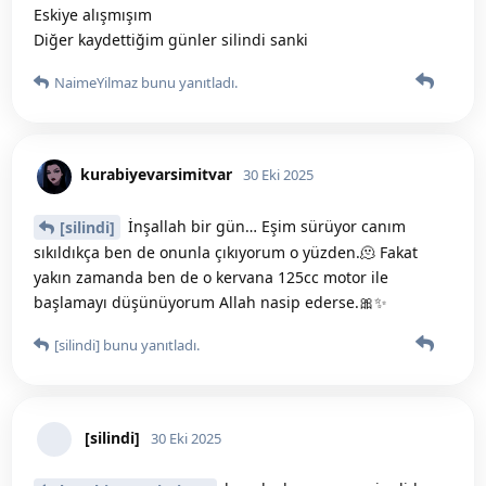
Siyahbeyaz_
30 Eki 2025
çok güzel hergün giriş yaptım bir
NaimeYilmaz
haftam tamamlandı🥰😍😅
Peki şuan kısma nasıl bakacam tekrar
NaimeYilmaz
ve
_blondie
bunu yanıtladı.
kurabiyevarsimitvar
30 Eki 2025
Teşekkür ederiim🥹💘
[silindi]