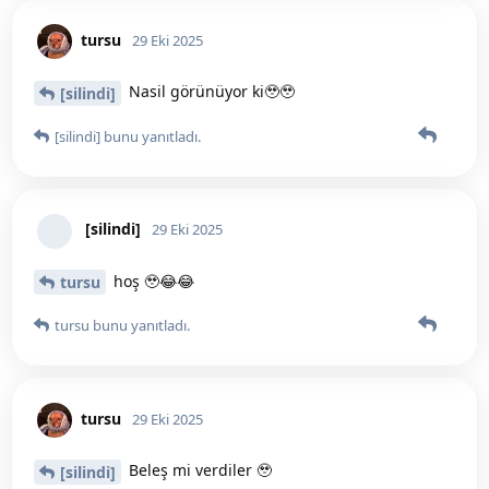
[silindi]
29 Eki 2025
ahshhshs iPhone alın kardeşim 🥹😂
tursu
tursu
ve
kurabiyevarsimitvar
bunu yanıtladı.
tursu
bunu beğendi
.
tursu
29 Eki 2025
Ben sevmiyem iphone🥹 samsungdan
[silindi]
devam
[silindi]
bunu yanıtladı.
[silindi]
29 Eki 2025
Düzenlendi
o zaman göremezsin 🥹