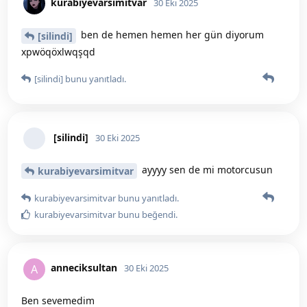
kurabiyevarsimitvar
30 Eki 2025
İnşallah bir gün… Eşim sürüyor canım
[silindi]
sıkıldıkça ben de onunla çıkıyorum o yüzden.🫠 Fakat
yakın zamanda ben de o kervana 125cc motor ile
başlamayı düşünüyorum Allah nasip ederse.🎀✨️
[silindi]
bunu yanıtladı.
[silindi]
30 Eki 2025
hayırlı olsun canım şimdiden,
kurabiyevarsimitvar
çok güzel bir his.
kurabiyevarsimitvar
bunu yanıtladı.
kurabiyevarsimitvar
bunu beğendi
.