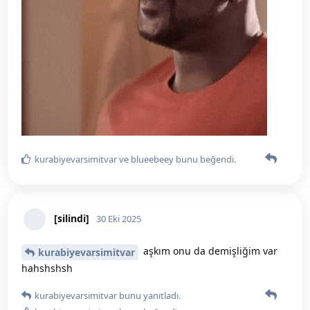
buraya atamadım dur özelden atabilecek
tursu
miyim
[silindi]
30 Eki 2025
yok yavrum yükleyemiyorum
tursu
kurabiyevarsimitvar
30 Eki 2025
ben de hemen hemen her gün diyorum
[silindi]
xpwöqöxlwqşqd