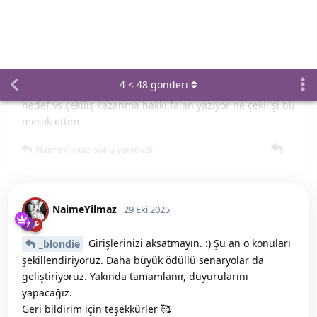
Cicekliperde
29 Eki 2025
gayet güzel görünüyor
NaimeYilmaz
[silindi]
29 Eki 2025
güzel görünüyor evet. Ben de şu giriş
NaimeYilmaz
hedefini merak ediyorum
tursu
bunu yanıtladı.
tursu
29 Eki 2025
Nasil görünüyor ki🥹🥹
[silindi]