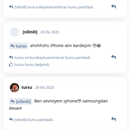
tursu
Benbenimsenkimsin
ve
tursu
bunu yanıtladı.
Benbenimsenkimsin
B
29 Eki 2025
kız fotoğraf atın şuraya neymiş merak ettim
[silindi]
[silindi]
bunu yanıtladı.
[silindi]
29 Eki 2025
aşko resim yükle tıklıyorum
Benbenimsenkimsin
ama sayfaya giremiyorum