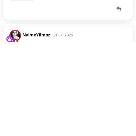
teşekür ederim. ((:
NaimeYilmaz
_blondie
31 Eki 2025
benimde 10 gün olmuş bakalım süpriz
Siyahbeyaz_
ne olacak😂😍
Siyahbeyaz_
bunu yanıtladı.
Siyahbeyaz_
bunu beğendi
.
Siyahbeyaz_
31 Eki 2025
bendede hedef şuan 15 görünüyor ama
_blondie
sanırım çekiliş hakkı kazanılıyor. ne çekilişi bilmiyorum