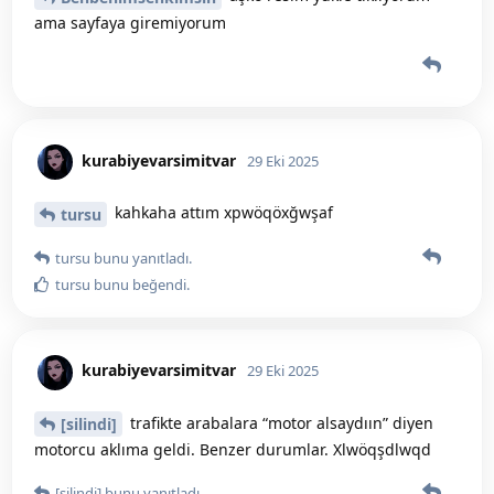
Ss ss ss🥹
[silindi]
[silindi]
bunu yanıtladı.
tursu
30 Eki 2025
kurabiyevarsimitvar