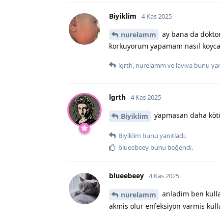
Biyiklim
4 Kas 2025
ay bana da dokto
nurelamm
korkuyorum yapamam nasıl koyca
lgrth
,
nurelamm
ve
laviva
bunu yanı
lgrth
4 Kas 2025
yapmasan daha kötü n
Biyiklim
Biyiklim
bunu yanıtladı.
blueebeey
bunu beğendi
.
blueebeey
4 Kas 2025
anladim ben kulla
nurelamm
akmis olur enfeksiyon varmis ku