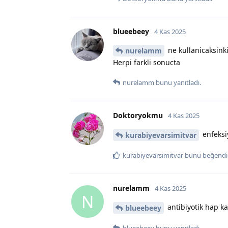
blueebeey
4 Kas 2025
ne kullanicaksink
nurelamm
Herpi farkli sonucta
nurelamm
bunu yanıtladı.
Doktoryokmu
4 Kas 2025
enfeksi
kurabiyevarsimitvar
kurabiyevarsimitvar
bunu beğendi
nurelamm
4 Kas 2025
N
antibiyotik hap ka
blueebeey
blueebeey
bunu yanıtladı.