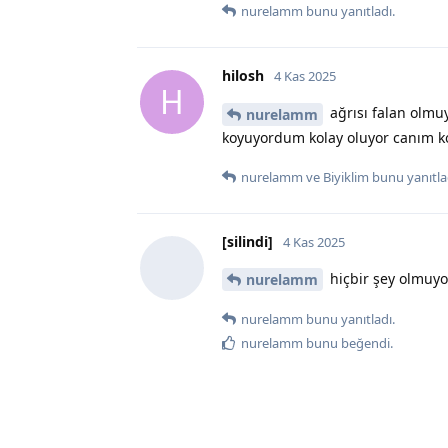
nurelamm
bunu yanıtladı.
hilosh
4 Kas 2025
H
ağrısı falan olmuy
nurelamm
koyuyordum kolay oluyor canım ko
nurelamm
ve
Biyiklim
bunu yanıtla
[silindi]
4 Kas 2025
hiçbir şey olmuyo
nurelamm
nurelamm
bunu yanıtladı.
nurelamm
bunu beğendi
.