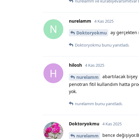
nurelamm
ve
kurabiyevarsimitvar
nurelamm
4 Kas 2025
N
ay gerçekten 
Doktoryokmu
Doktoryokmu
bunu yanıtladı.
hilosh
4 Kas 2025
H
abartılacak bişey
nurelamm
penotran fitil kullandım hatta pro
yok.
nurelamm
bunu yanıtladı.
Doktoryokmu
4 Kas 2025
bence değişiyor.
nurelamm