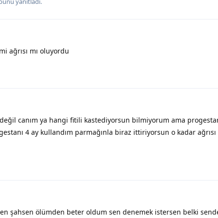
bunu yanıtladı.
mi ağrısı mı oluyordu
 değil canım ya hangi fitili kastediyorsun bilmiyorum ama progesta
gestanı 4 ay kullandım parmağınla biraz ittiriyorsun o kadar ağrısı s
Ben şahsen ölümden beter oldum sen denemek istersen belki sende