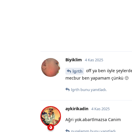
Biyiklim
4 Kas 2025
off ya ben öyle şeyler
lgrth
mecbur ben yapamam çünkü 🫤
lgrth
bunu yanıtladı.
aykirikadin
4 Kas 2025
Ağri yok.abartlmazsa Canim
nurelamm
bunu yanıtladı.