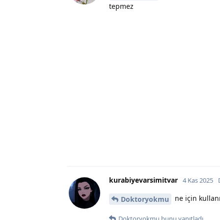
tepmez
kurabiyevarsimitvar
4 Kas 2025
ne için kullanı
Doktoryokmu
Doktoryokmu
bunu yanıtladı.