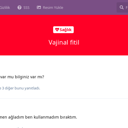
Gizlilik
SSS
Resim Yükle
Sağlık
Vajinal fitil
 var mu bilginiz var mı?
e
3
diğer
bunu yanıtladı.
smen ağladım ben kullanmadım bıraktım.