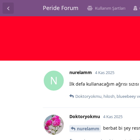
Peride Forum
Kullanım Şartları
nurelamm
4 Kas 2025
N
İlk defa kullanacağım ağrısı sızısı
Doktoryokmu
,
hilosh
,
blueebeey
v
Doktoryokmu
4 Kas 2025
berbat bi şey re
nurelamm