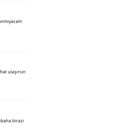
lanmıyacam
hat ulaşırsın
abaha birazi