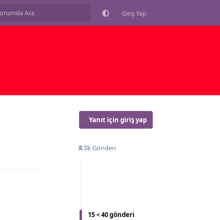
Giriş Yap
Yanıt için giriş yap
İlk Gönderi
15
<
40
gönderi