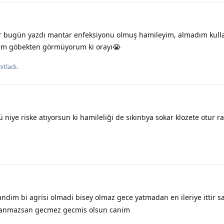
r bugün yazdı mantar enfeksiyonu olmuş hamileyim, almadım kul
m göbekten görmüyorum ki orayı😭
tladı.
iye riske atıyorsun ki hamileliği de sıkıntıya sokar klozete otur ra
ndim bi agrisi olmadi bisey olmaz gece yatmadan en ileriye ittir s
llanmazsan gecmez gecmis olsun canim