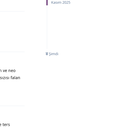
Kasım 2025
Şimdi
n ve neo
ızısı falan
 ters