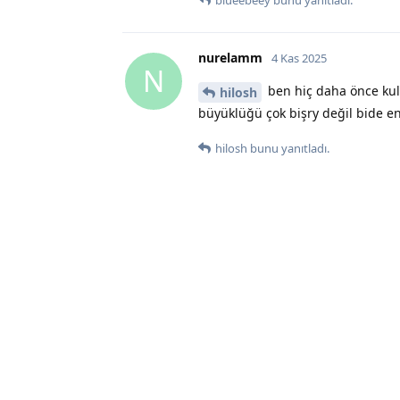
nurelamm
4 Kas 2025
N
ben hiç daha önce kull
hilosh
büyüklüğü çok bişry değil bide en
hilosh
bunu yanıtladı.