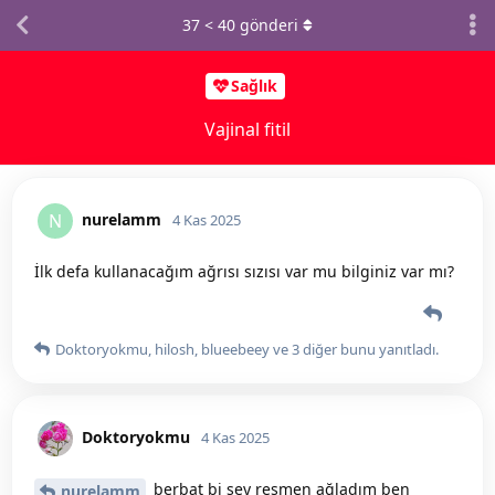
37
<
40
gönderi
Sağlık
Vajinal fitil
nurelamm
N
4 Kas 2025
İlk defa kullanacağım ağrısı sızısı var mu bilginiz var mı?
Doktoryokmu
,
hilosh
,
blueebeey
ve
3
diğer
bunu yanıtladı.
Doktoryokmu
4 Kas 2025
berbat bi şey resmen ağladım ben
nurelamm