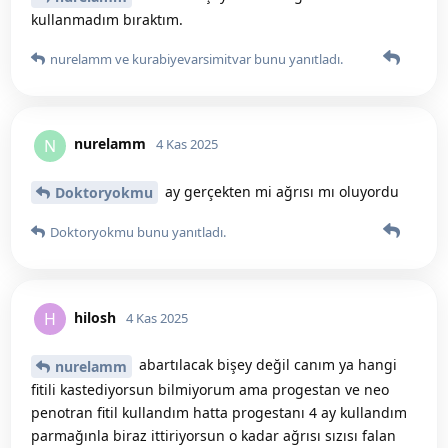
kullanmadım bıraktım.
nurelamm
ve
kurabiyevarsimitvar
bunu yanıtladı.
nurelamm
N
4 Kas 2025
ay gerçekten mi ağrısı mı oluyordu
Doktoryokmu
Doktoryokmu
bunu yanıtladı.
hilosh
H
4 Kas 2025
abartılacak bişey değil canım ya hangi
nurelamm
fitili kastediyorsun bilmiyorum ama progestan ve neo
penotran fitil kullandım hatta progestanı 4 ay kullandım
parmağınla biraz ittiriyorsun o kadar ağrısı sızısı falan