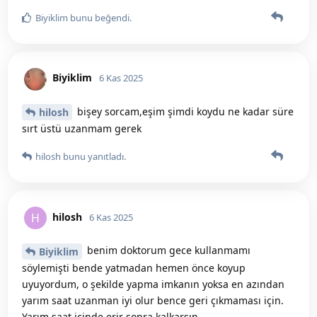
Biyiklim
bunu beğendi
.
Biyiklim
6 Kas 2025
bişey sorcam,eşim şimdi koydu ne kadar süre
hilosh
sırt üstü uzanmam gerek
hilosh
bunu yanıtladı.
hilosh
H
6 Kas 2025
benim doktorum gece kullanmamı
Biyiklim
söylemişti bende yatmadan hemen önce koyup
uyuyordum, o şekilde yapma imkanın yoksa en azından
yarım saat uzanman iyi olur bence geri çıkmaması için.
Yarım saat içinde erir sonra kalkarsın.