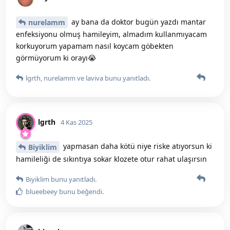
ay bana da doktor bugün yazdı mantar
nurelamm
enfeksiyonu olmuş hamileyim, almadım kullanmıyacam
korkuyorum yapamam nasıl koycam göbekten
görmüyorum ki orayı😭
lgrth
,
nurelamm
ve
laviva
bunu yanıtladı.
lgrth
4 Kas 2025
yapmasan daha kötü niye riske atıyorsun ki
Biyiklim
hamileliği de sıkıntıya sokar klozete otur rahat ulaşırsın
Biyiklim
bunu yanıtladı.
blueebeey
bunu beğendi
.