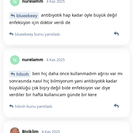
nurelamm
N
4 Kas 2025
antibiyotik hap kadar öyle büyük değil
blueebeey
enfeksiyon için doktor verdi de
blueebeey
bunu yanıtladı.
nurelamm
N
4 Kas 2025
ben hiç daha önce kullanmadım ağrısı var mı
hilosh
sonrasında nasıl hiç bilmiyorum yani antibiyotik kadar
büyüklüğü çok bişry değil bide enfeksiyon var diye
verdiler bir hafta kullanıcam günde bir kere
hilosh
bunu yanıtladı.
Biyiklim
4 Kas 2025