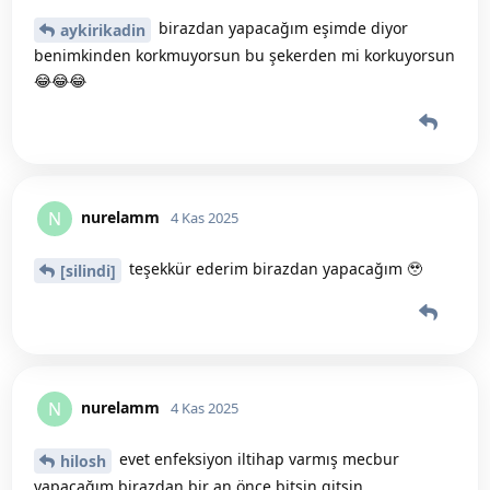
birazdan yapacağım eşimde diyor
aykirikadin
benimkinden korkmuyorsun bu şekerden mi korkuyorsun
😂😂😂
nurelamm
N
4 Kas 2025
teşekkür ederim birazdan yapacağım 🥹
[silindi]
nurelamm
N
4 Kas 2025
evet enfeksiyon iltihap varmış mecbur
hilosh
yapacağım birazdan bir an önce bitsin gitsin