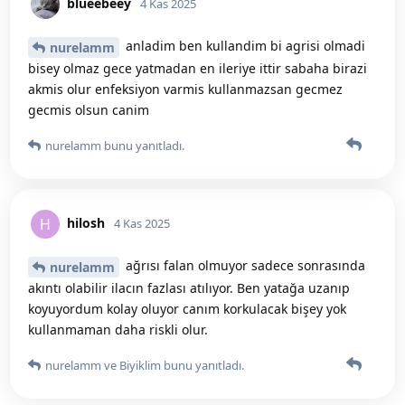
blueebeey
4 Kas 2025
anladim ben kullandim bi agrisi olmadi
nurelamm
bisey olmaz gece yatmadan en ileriye ittir sabaha birazi
akmis olur enfeksiyon varmis kullanmazsan gecmez
gecmis olsun canim
nurelamm
bunu yanıtladı.
hilosh
H
4 Kas 2025
ağrısı falan olmuyor sadece sonrasında
nurelamm
akıntı olabilir ilacın fazlası atılıyor. Ben yatağa uzanıp
koyuyordum kolay oluyor canım korkulacak bişey yok
kullanmaman daha riskli olur.
nurelamm
ve
Biyiklim
bunu yanıtladı.