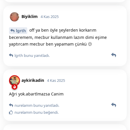
Biyiklim
4 Kas 2025
off ya ben öyle şeylerden korkarım
lgrth
beceremem, mecbur kullanmam lazım dimi eşime
yaptırcam mecbur ben yapamam çünkü 🫤
lgrth
bunu yanıtladı.
aykirikadin
4 Kas 2025
Ağri yok.abartlmazsa Canim
nurelamm
bunu yanıtladı.
nurelamm
bunu beğendi
.