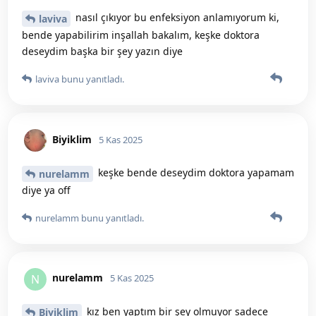
nasıl çıkıyor bu enfeksiyon anlamıyorum ki,
laviva
bende yapabilirim inşallah bakalım, keşke doktora
deseydim başka bir şey yazın diye
laviva
bunu yanıtladı.
Biyiklim
5 Kas 2025
keşke bende deseydim doktora yapamam
nurelamm
diye ya off
nurelamm
bunu yanıtladı.
nurelamm
N
5 Kas 2025
kız ben yaptım bir şey olmuyor sadece
Biyiklim