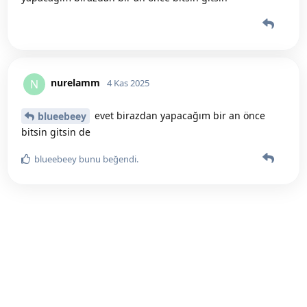
nurelamm
N
4 Kas 2025
evet birazdan yapacağım bir an önce
blueebeey
bitsin gitsin de
blueebeey
bunu beğendi
.