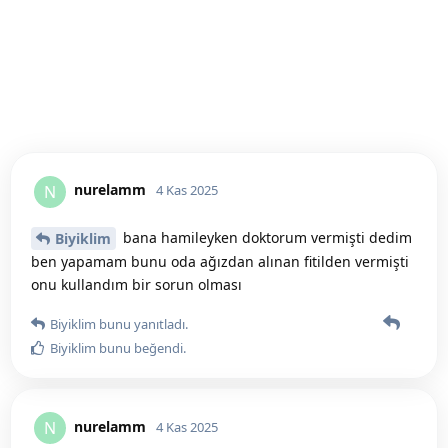
nurelamm
N
4 Kas 2025
bana hamileyken doktorum vermişti dedim
Biyiklim
ben yapamam bunu oda ağızdan alınan fitilden vermişti
onu kullandım bir sorun olması
Biyiklim
bunu yanıtladı.
Biyiklim
bunu beğendi
.
nurelamm
N
4 Kas 2025