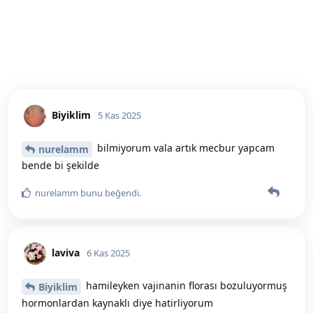
Biyiklim
5 Kas 2025
bilmiyorum vala artık mecbur yapcam
nurelamm
bende bi şekilde
nurelamm
bunu beğendi
.
laviva
6 Kas 2025
hamileyken vajinanin florası bozuluyormuş
Biyiklim
hormonlardan kaynaklı diye hatirliyorum