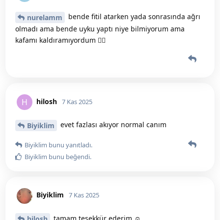
bende fitil atarken yada sonrasında ağrı
nurelamm
olmadı ama bende uyku yaptı niye bilmiyorum ama
kafamı kaldıramıyordum 🤷‍♀️
hilosh
H
7 Kas 2025
evet fazlası akıyor normal canım
Biyiklim
Biyiklim
bunu yanıtladı.
Biyiklim
bunu beğendi
.
Biyiklim
7 Kas 2025
tamam teşekkür ederim ☺️
hilosh