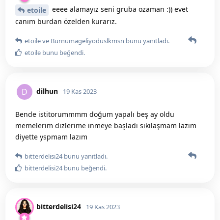
eeee alamayız seni gruba ozaman :)) evet
etoile
canım burdan özelden kurarız.
etoile
ve
Burnumageliyoduslkmsn
bunu yanıtladı.
etoile
bunu beğendi
.
dilhun
D
19 Kas 2023
Bende istitorummmm doğum yapalı beş ay oldu
memelerim dizlerime inmeye başladı sıkılaşmam lazım
diyette yspmam lazım
bitterdelisi24
bunu yanıtladı.
bitterdelisi24
bunu beğendi
.
bitterdelisi24
19 Kas 2023