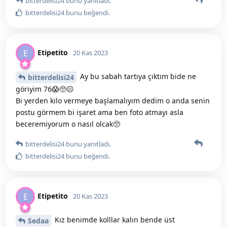
bitterdelisi24
bunu yanıtladı.
bitterdelisi24
bunu beğendi
.
Etipetito
E
20 Kas 2023
Ay bu sabah tartıya çıktım bide ne
bitterdelisi24
göriyim 76😱🥺☹
Bi yerden kilo vermeye başlamalıyım dedim o anda senin
postu görmem bi işaret ama ben foto atmayı asla
beceremiyorum o nasıl olcak🥺
bitterdelisi24
bunu yanıtladı.
bitterdelisi24
bunu beğendi
.
Etipetito
E
20 Kas 2023
Kız benimde kolllar kalın bende üst
Sedaa