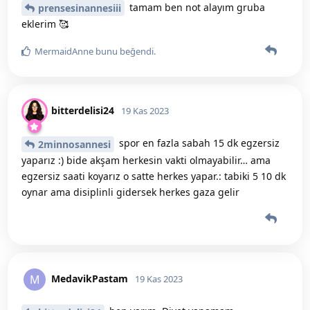
tamam ben not alayım gruba
prensesinannesiii
eklerim 🥰
MermaidAnne
bunu beğendi
.
bitterdelisi24
19 Kas 2023
spor en fazla sabah 15 dk egzersiz
2minnosannesi
yaparız :) bide akşam herkesin vakti olmayabilir… ama
egzersiz saati koyarız o satte herkes yapar.: tabiki 5 10 dk
oynar ama disiplinli gidersek herkes gaza gelir
MedavikPastam
M
19 Kas 2023