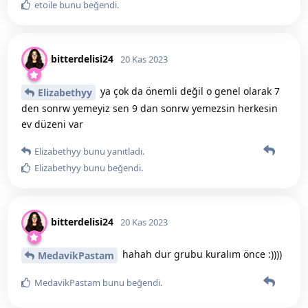
etoile
bunu beğendi
.
bitterdelisi24
20 Kas 2023
ya çok da önemli değil o genel olarak 7
Elizabethyy
den sonrw yemeyiz sen 9 dan sonrw yemezsin herkesin
ev düzeni var
Elizabethyy
bunu yanıtladı.
Elizabethyy
bunu beğendi
.
bitterdelisi24
20 Kas 2023
hahah dur grubu kuralım önce :))))
MedavikPastam
MedavikPastam
bunu beğendi
.