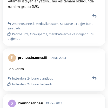
katılmak isteyenler yazsın.. herkes tamam olduğunda
kuralım grubu 🥰🥰
2minnosannesi
,
MedavikPastam
,
Sedaa
ve
24
diğer
bunu
yanıtladı.
Petitbeurre
,
Cicekliperde
,
merabatelevole
ve
2
diğer
bunu
beğendi
.
prensesinannesiii
P
19 Kas 2023
Ben varım
bitterdelisi24
bunu yanıtladı.
bitterdelisi24
bunu beğendi
.
2minnosannesi
2
19 Kas 2023