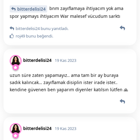
bnm zayıflamaya ihtiyacım yok ama
bitterdelisi24
spor yapmays ihtiyacım War malesef vücudum sarktı
bitterdelisi24
bunu yanıtladı.
roj49
bunu beğendi
.
bitterdelisi24
19 Kas 2023
uzun süre zaten yapamayız.. ama tam bir ay buraya
sadık kalıncak… zayıflamak disiplin ister irade ister..
kendine güvenen ben yaparım diyenler katılsın lütfen 🙏
bitterdelisi24
19 Kas 2023