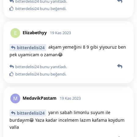
bitterdelisi24
bunu yanıtladı.
bitterdelisi24
bunu beğendi
.
Elizabethyy
E
19 Kas 2023
akşam yemeğini 8 9 gibi yiyouruz ben
bitterdelisi24
pek uyamicam o zaman😂
bitterdelisi24
bunu yanıtladı.
bitterdelisi24
bunu beğendi
.
MedavikPastam
M
19 Kas 2023
yarın sabah limonlu suyum ile
bitterdelisi24
burdayım😁 Yaza kadar incelmem lazım kafama koydum
valla