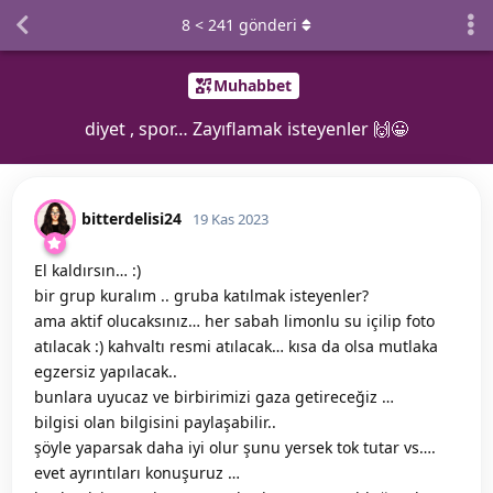
8
<
241
gönderi
Muhabbet
diyet , spor… Zayıflamak isteyenler 🙌😀
bitterdelisi24
19 Kas 2023
El kaldırsın… :)
bir grup kuralım .. gruba katılmak isteyenler?
ama aktif olucaksınız… her sabah limonlu su içilip foto
atılacak :) kahvaltı resmi atılacak… kısa da olsa mutlaka
egzersiz yapılacak..
bunlara uyucaz ve birbirimizi gaza getireceğiz …
bilgisi olan bilgisini paylaşabilir..
şöyle yaparsak daha iyi olur şunu yersek tok tutar vs….
evet ayrıntıları konuşuruz …