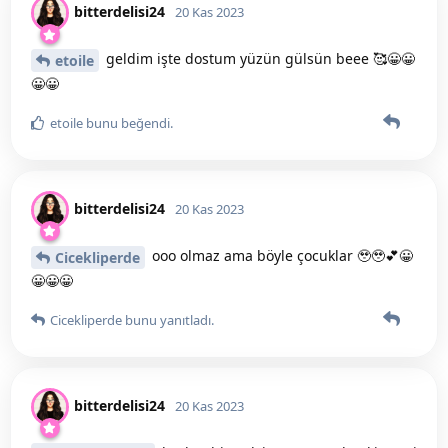
bitterdelisi24
20 Kas 2023
geldim işte dostum yüzün gülsün beee 🥰😀😀
etoile
😀😀
etoile
bunu beğendi
.
bitterdelisi24
20 Kas 2023
ooo olmaz ama böyle çocuklar 🥹🥹💕😀
Cicekliperde
😀😀😀
Cicekliperde
bunu yanıtladı.
bitterdelisi24
20 Kas 2023