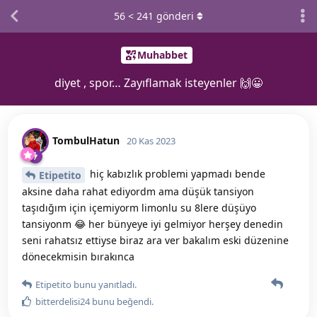
56
<
241
gönderi
Muhabbet
diyet , spor… Zayıflamak isteyenler 🙌😀
TombulHatun
20 Kas 2023
hiç kabızlık problemi yapmadı bende
Etipetito
aksine daha rahat ediyordm ama düşük tansiyon
taşıdığım için içemiyorm limonlu su 8lere düşüyo
tansiyonm 😂 her bünyeye iyi gelmiyor herşey denedin
seni rahatsız ettiyse biraz ara ver bakalım eski düzenine
dönecekmisin bırakınca
Etipetito
bunu yanıtladı.
bitterdelisi24
bunu beğendi
.