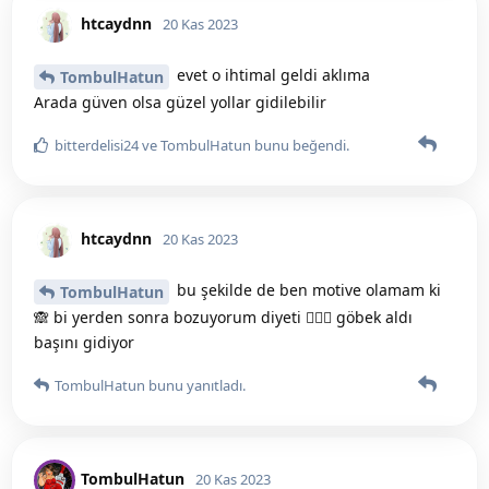
htcaydnn
20 Kas 2023
evet o ihtimal geldi aklıma
TombulHatun
Arada güven olsa güzel yollar gidilebilir
bitterdelisi24
ve
TombulHatun
bunu beğendi
.
htcaydnn
20 Kas 2023
bu şekilde de ben motive olamam ki
TombulHatun
🙈 bi yerden sonra bozuyorum diyeti 🤦🏻‍♀️ göbek aldı
başını gidiyor
TombulHatun
bunu yanıtladı.
TombulHatun
20 Kas 2023