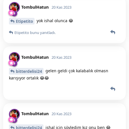
TombulHatun
20 Kas 2023
yok ishal olunca 😂
Etipetito
Etipetito
bunu yanıtladı.
TombulHatun
20 Kas 2023
gelen geldi çok kalabalık olmasn
bitterdelisi24
karışıyor ortalık 😂😂
TombulHatun
20 Kas 2023
ishal için söyledim kız onu ben 😂
bitterdelisi24