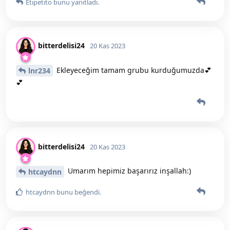
Etipetito
bunu yanıtladı.
bitterdelisi24
20 Kas 2023
Ekleyeceğim tamam grubu kurduğumuzda💕
lnr234
💕
bitterdelisi24
20 Kas 2023
Umarım hepimiz başarırız inşallah:)
htcaydnn
htcaydnn
bunu beğendi
.