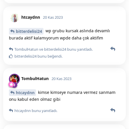
htcaydnn
20 Kas 2023
wp grubu kursak aslında devamlı
bitterdelisi24
burada aktif kalamıyorum wpde daha çok aktifim
TombulHatun
ve
bitterdelisi24
bunu yanıtladı.
bitterdelisi24
bunu beğendi
.
TombulHatun
20 Kas 2023
kimse kimseye numara vermez sanmam
htcaydnn
onu kabul eden olmaz gibi
htcaydnn
bunu yanıtladı.