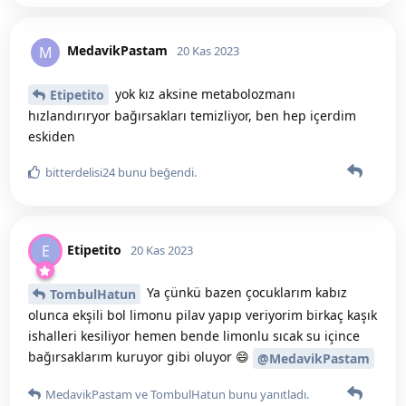
MedavikPastam
M
20 Kas 2023
yok kız aksine metabolozmanı
Etipetito
hızlandırıryor bağırsakları temizliyor, ben hep içerdim
eskiden
bitterdelisi24
bunu beğendi
.
Etipetito
E
20 Kas 2023
Ya çünkü bazen çocuklarım kabız
TombulHatun
olunca ekşili bol limonu pilav yapıp veriyorim birkaç kaşık
ishalleri kesiliyor hemen bende limonlu sıcak su içince
bağırsaklarım kuruyor gibi oluyor 😄
@MedavikPastam
MedavikPastam
ve
TombulHatun
bunu yanıtladı.