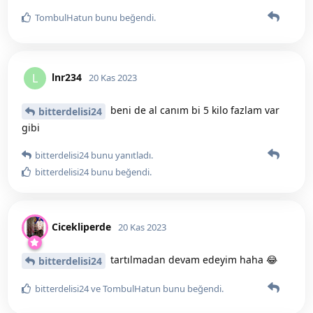
TombulHatun
bunu beğendi
.
lnr234
L
20 Kas 2023
beni de al canım bi 5 kilo fazlam var
bitterdelisi24
gibi
bitterdelisi24
bunu yanıtladı.
bitterdelisi24
bunu beğendi
.
Cicekliperde
20 Kas 2023
tartılmadan devam edeyim haha 😂
bitterdelisi24
bitterdelisi24
ve
TombulHatun
bunu beğendi
.