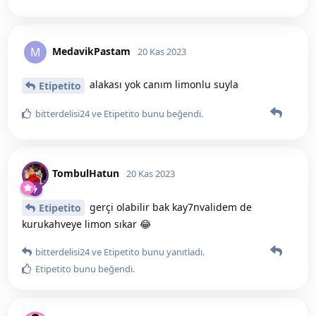
MedavikPastam
M
20 Kas 2023
alakası yok canım limonlu suyla
Etipetito
bitterdelisi24
ve
Etipetito
bunu beğendi
.
TombulHatun
20 Kas 2023
gerçi olabilir bak kay7nvalidem de
Etipetito
kurukahveye limon sıkar 😂
bitterdelisi24
ve
Etipetito
bunu yanıtladı.
Etipetito
bunu beğendi
.