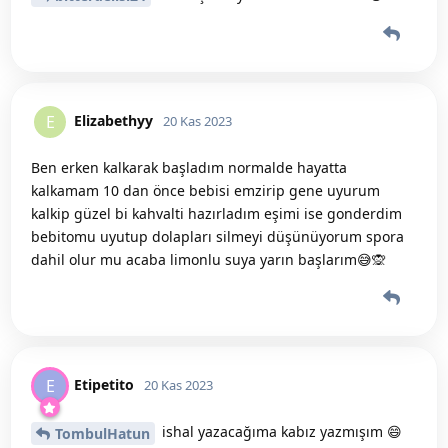
Elizabethyy
E
20 Kas 2023
Ben erken kalkarak başladım normalde hayatta
kalkamam 10 dan önce bebisi emzirip gene uyurum
kalkip güzel bi kahvalti hazırladım eşimi ise gonderdim
bebitomu uyutup dolapları silmeyi düşünüyorum spora
dahil olur mu acaba limonlu suya yarın başlarım😅🙊
Etipetito
E
20 Kas 2023
ishal yazacağıma kabız yazmışım 😄
TombulHatun