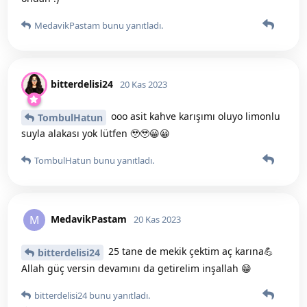
MedavikPastam
bunu yanıtladı.
bitterdelisi24
20 Kas 2023
ooo asit kahve karışımı oluyo limonlu
TombulHatun
suyla alakası yok lütfen 🥹🥹😀😀
TombulHatun
bunu yanıtladı.
MedavikPastam
M
20 Kas 2023
25 tane de mekik çektim aç karına💪
bitterdelisi24
Allah güç versin devamını da getirelim inşallah 😁
bitterdelisi24
bunu yanıtladı.