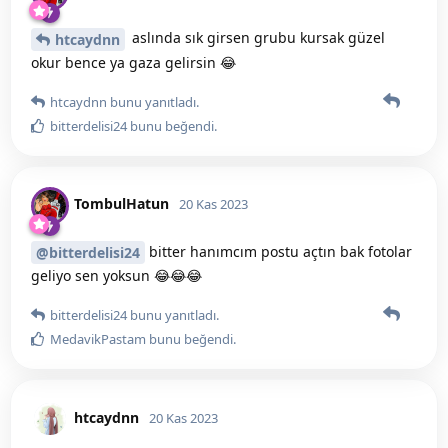
aslında sık girsen grubu kursak güzel
htcaydnn
okur bence ya gaza gelirsin 😂
htcaydnn
bunu yanıtladı.
bitterdelisi24
bunu beğendi
.
TombulHatun
20 Kas 2023
bitter hanımcım postu açtın bak fotolar
@bitterdelisi24
geliyo sen yoksun 😂😂😂
bitterdelisi24
bunu yanıtladı.
MedavikPastam
bunu beğendi
.
htcaydnn
20 Kas 2023