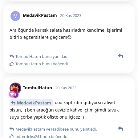
MedavikPastam
M
20 Kas 2023
Ara öğünde karışık salata hazırladım kendime, işlerimi
bitirip egzersizlere geçicem😊
TombulHatun
bunu yanıtladı.
TombulHatun
bunu beğendi
.
TombulHatun
20 Kas 2023
ooo kaptırdın gidiyorsn afiyet
MedavikPastam
olsun, :) ben araöğün cevizle kahve içtim şimdi tavuk
suyu çorba yaptık ofiste onu içicez :)
MedavikPastam
ve
Hadibeee
bunu yanıtladı.
bitterdelisi24
bunu beğendi
.