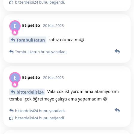
bitterdelisi24
bunu beğendi
.
Etipetito
E
20 Kas 2023
kabız olunca mı😄
TombulHatun
TombulHatun
bunu yanıtladı.
Etipetito
E
20 Kas 2023
Vala çok istiyorum ama atamıyorum
bitterdelisi24
tombul çok öğretmeye çalıştı ama yapamadım 😁
bitterdelisi24
bunu yanıtladı.
bitterdelisi24
bunu beğendi
.