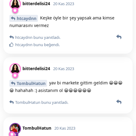
bitterdelisi24
20 Kas 2023
Keşke öyle bir şey yapsak ama kimse
htcaydnn
numarasını vermez
htcaydnn
bunu yanıtladı.
htcaydnn
bunu beğendi
.
bitterdelisi24
20 Kas 2023
yav bi markete gittim geldim 😀😀😀
TombulHatun
😀 hahahah :) asistanım ol 😀😀😀😀😀😀
TombulHatun
bunu yanıtladı.
TombulHatun
20 Kas 2023