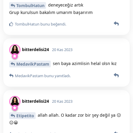
deneyeceğiz artık
TombulHatun
Grup kurulsun bakalım umarım başarırım
TombulHatun
bunu beğendi
.
bitterdelisi24
20 Kas 2023
sen baya azimlisin helal olsn kız
MedavikPastam
MedavikPastam
bunu yanıtladı.
bitterdelisi24
20 Kas 2023
allah allah. O kadar zor bir şey değil ya 😑
Etipetito
😑😀