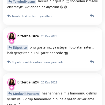
herkes bir gelsin :))) sonradan kimseyi
TombulHatun
eklemeyiz :)))(“ ondan bekliyorum 😀😀
TombulHatun
bunu yanıtladı.
bitterdelisi24
20 Kas 2023
onu gösteririz ya isteyen foto atar zaten..
Etipetito
bak gerçekten bu bi işaret bencede :)))
Etipetito
ve
htcaydnn
bunu yanıtladı.
bitterdelisi24
20 Kas 2023
haahahhah almış limonunu gelmiş
MedavikPastam
yerim ya :)) grup tamamlansın bi hala yazanlar var ama
ondan :)