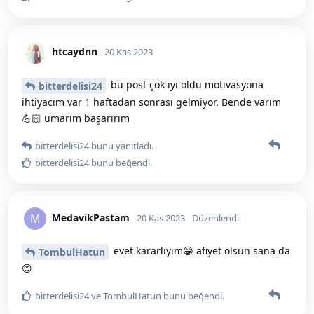
htcaydnn
20 Kas 2023
bu post çok iyi oldu motivasyona
bitterdelisi24
ihtiyacım var 1 haftadan sonrası gelmiyor. Bende varım
💪🏻 umarım başarırım
bitterdelisi24
bunu yanıtladı.
bitterdelisi24
bunu beğendi
.
MedavikPastam
M
20 Kas 2023
Düzenlendi
evet kararlıyım😁 afiyet olsun sana da
TombulHatun
😊
bitterdelisi24
ve
TombulHatun
bunu beğendi
.