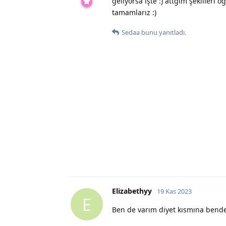
geliyorsa işte :) attgım şekilleri
tamamlarız :)
Sedaa
bunu yanıtladı.
Elizabethyy
19 Kas 2023
E
Ben de varım diyet kısmına bende