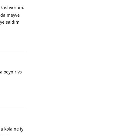
k istiyorum.
arda meyve
iye saldım
a oeynır vs
a kola ne iyi