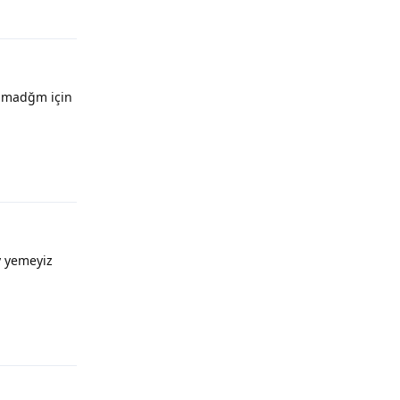
olmadğm için
y yemeyiz