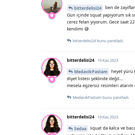
ben de zayıfla
bitterdelisi24
Gün içinde squat yapiyorum sık s
cerez felan yiyorum. Gece saat 2
kendimi 😅
bitterdelisi24
bunu yanıtladı.
bitterdelisi24
19 Kas 2023
heyet yürü 
MedavikPastam
diyet listesi şeklinde değil…
mesela egzersiz resimleri atarım 
MedavikPastam
bunu yanıtladı.
bitterdelisi24
19 Kas 2023
squat da kalca ve bacak
Sedaa