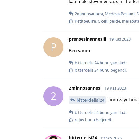
katılmak isteyenler yazsın.. her
2minnosannesi
,
MedavikPastam
,
S
Petitbeurre
,
Cicekliperde
,
merabate
prensesinannesiii
19 Kas 2023
P
Ben varım
bitterdelisi24
bunu yanıtladı.
bitterdelisi24
bunu beğendi
.
2minnosannesi
19 Kas 2023
2
bnm zayıflamay
bitterdelisi24
bitterdelisi24
bunu yanıtladı.
roj49
bunu beğendi
.
bitterdelisi24
19 Kas 2023