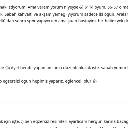
mak istiyorum. Ama veremiyorum niyeyse 🤣 61 kiloyum. 56-57 olma
ık. Sabah kahvalti ve akşam yemegi yiyorum sadece iki öğün. Aral
2:00 dan sonra spor yapıyorum ama şuan hastayim, hic halim yok d
be :))) dyet bende yapamam ama düzenli olucak işte. sabah yumurt
o egzersizi ogun hepimiz yaparız. eğlenceli olur 👍
 için işte. :) ben egzersiz resimleri ayarlıcam hergun karına bacağ