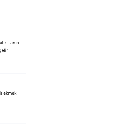
bilir… ama
gelir
lı ekmek