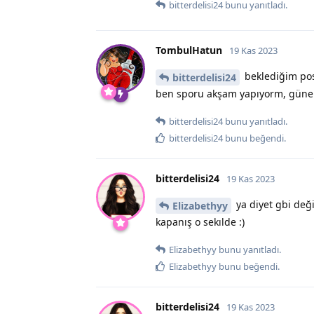
bitterdelisi24
bunu yanıtladı.
TombulHatun
19 Kas 2023
beklediğim pos
bitterdelisi24
ben sporu akşam yapıyorm, güne 
bitterdelisi24
bunu yanıtladı.
bitterdelisi24
bunu beğendi
.
bitterdelisi24
19 Kas 2023
ya diyet gbi değ
Elizabethyy
kapanış o sekılde :)
Elizabethyy
bunu yanıtladı.
Elizabethyy
bunu beğendi
.
bitterdelisi24
19 Kas 2023