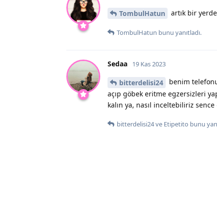
artık bir yerde
TombulHatun
TombulHatun
bunu yanıtladı.
Sedaa
19 Kas 2023
benim telefonu
bitterdelisi24
açıp göbek eritme egzersizleri y
kalın ya, nasıl inceltebiliriz sence
bitterdelisi24
ve
Etipetito
bunu yanı