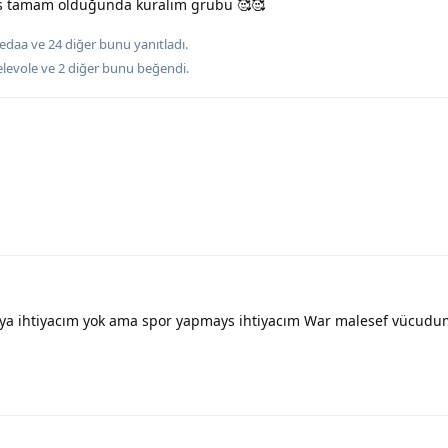
kes tamam olduğunda kuralım grubu 🥰🥰
edaa
ve
24
diğer
bunu yanıtladı.
levole
ve
2
diğer
bunu beğendi
.
a ihtiyacım yok ama spor yapmays ihtiyacım War malesef vücudum