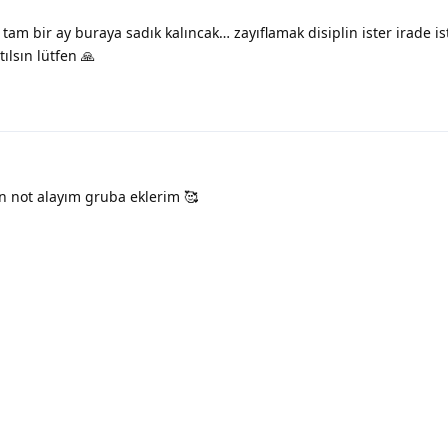
am bir ay buraya sadık kalıncak… zayıflamak disiplin ister irade is
lsın lütfen 🙏
not alayım gruba eklerim 🥰