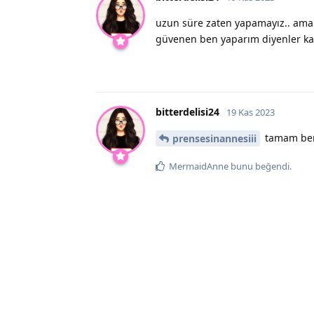
uzun süre zaten yapamayız.. ama t
güvenen ben yaparım diyenler katı
bitterdelisi24
19 Kas 2023
tamam ben 
prensesinannesiii
MermaidAnne
bunu beğendi
.