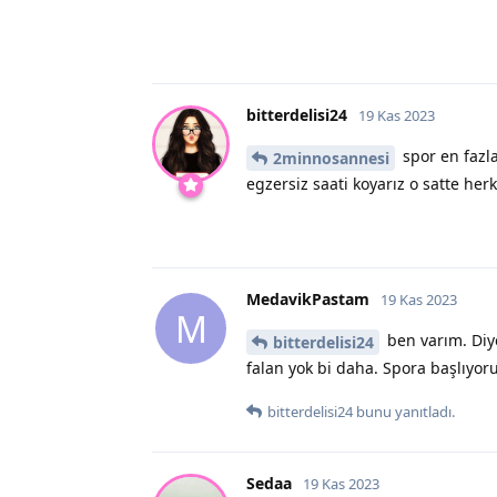
bitterdelisi24
19 Kas 2023
spor en fazla
2minnosannesi
egzersiz saati koyarız o satte her
MedavikPastam
19 Kas 2023
M
ben varım. Diy
bitterdelisi24
falan yok bi daha. Spora başlıyo
bitterdelisi24
bunu yanıtladı.
Sedaa
19 Kas 2023