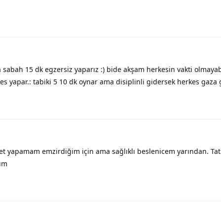
 sabah 15 dk egzersiz yaparız :) bide akşam herkesin vakti olmaya
kes yapar.: tabiki 5 10 dk oynar ama disiplinli gidersek herkes gaza 
et yapamam emzirdiğim için ama sağlıklı beslenicem yarından. Tat
rum