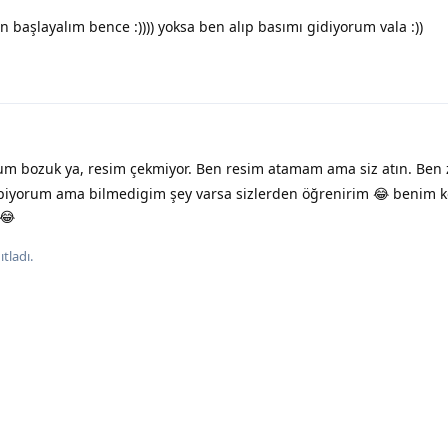
n başlayalım bence :)))) yoksa ben alıp basımı gidiyorum vala :))
m bozuk ya, resim çekmiyor. Ben resim atamam ama siz atın. Ben 
apiyorum ama bilmedigim şey varsa sizlerden öğrenirim 😂 benim ko
 😂
tladı.