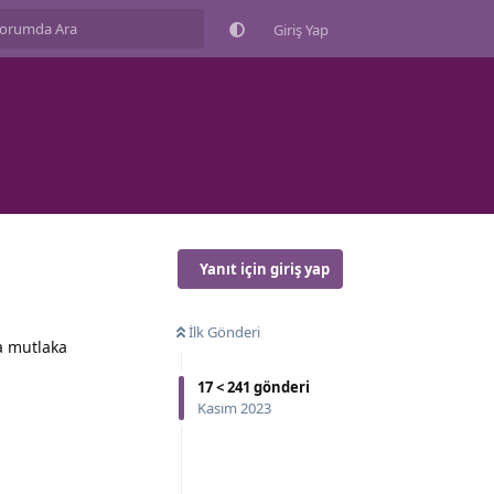
Giriş Yap
Yanıt için giriş yap
İlk Gönderi
sa mutlaka
17
<
241
gönderi
Kasım 2023