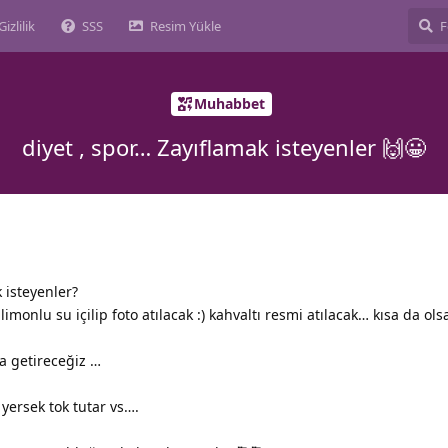
Gizlilik
SSS
Resim Yükle
Muhabbet
diyet , spor… Zayıflamak isteyenler 🙌😀
 isteyenler?
imonlu su içilip foto atılacak :) kahvaltı resmi atılacak… kısa da ol
a getireceğiz …
yersek tok tutar vs….