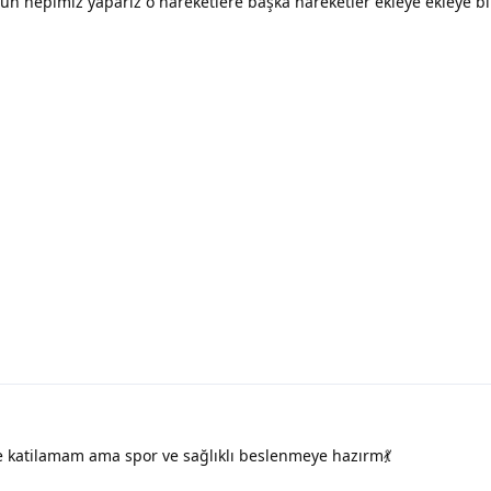
 öğün hepimiz yaparız o hareketlere başka hareketler ekleye ekleye bi
 katilamam ama spor ve sağlıklı beslenmeye hazırm💃