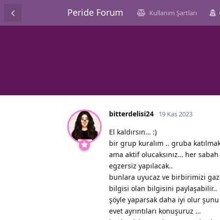
Peride Forum
Kullanım Şartları
bitterdelisi24
19 Kas 2023
El kaldırsın… :)
bir grup kuralım .. gruba katılmak
ama aktif olucaksınız… her sabah l
egzersiz yapılacak..
bunlara uyucaz ve birbirimizi gaz
bilgisi olan bilgisini paylaşabilir..
şöyle yaparsak daha iyi olur şunu 
evet ayrıntıları konuşuruz …