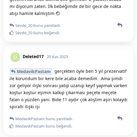
mı diyorum zaten. İlk bebeğimde de bir gece de nokta
atışı hamile kalmıştım 🤕
Sevde_20
bunu yanıtladı.
Sevde_20
bunu beğendi
.
Deleted17
D
20 Kas 2023
gerçekten öyle ben 5 yıl prezervatif
MedavikPastam
ile korundum bir kere bile acaba demedim . Ama şimdi
zor geliyor ilişki sonrası yatıp uzanıp keyif yapmak varken
koştur koştur eşimin kalkıp çıkarması peçete meçete
falan o yüzden yani. Bide 11 aydır çok alıştım aşırı kolaydı
spiralli ilişki işi
MedavikPastam
bunu yanıtladı.
MedavikPastam
bunu beğendi
.