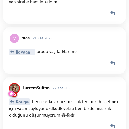
ve spiralle hamile kaldım
mca
M
21 Kas 2023
arada yaş farkları ne
lidyaaa__
HurremSultan
22 Kas 2023
bence erkolar bizim sıcak tenimizi hissetmek
Rouge
için yalan soyluyor dkdkddk yoksa ben bizde hissizlik
olduğunu düşünmüyorum 😂😂🙈