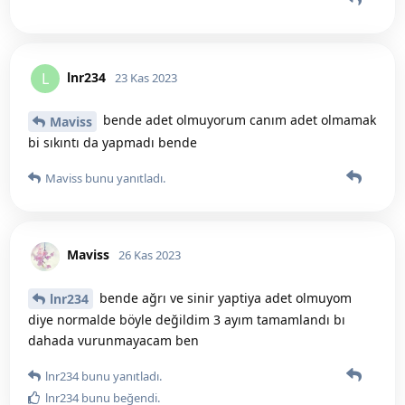
lnr234
L
23 Kas 2023
bende adet olmuyorum canım adet olmamak
Maviss
bi sıkıntı da yapmadı bende
Maviss
bunu yanıtladı.
Maviss
26 Kas 2023
bende ağrı ve sinir yaptiya adet olmuyom
lnr234
diye normalde böyle değildim 3 ayım tamamlandı bı
dahada vurunmayacam ben
lnr234
bunu yanıtladı.
lnr234
bunu beğendi
.