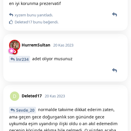
en iyi korunma prezervatif
xyzem
bunu yanıtladı.
Deleted17
bunu beğendi
.
HurremSultan
20 Kas 2023
adet oliyor musunuz
lnr234
Deleted17
D
20 Kas 2023
normalde takvime dikkat ederim zaten,
Sevde_20
ama geçen gece doğurganlık son gününde gece
uykumda eşim uyandırıp ilişki oldu o an akıl edemedim
gecenin köründe aklıma bile gelmedi. O yüzden acaba