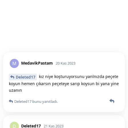
MedavikPastam
M
20 Kas 2023
kız niye koşturuyorsunu yanlnızda peçete
Deleted17
koyun hemen çıkarsın peçeteye sarıp koysun bi yana yine
uzanın
Deleted17
bunu yanıtladı.
Deleted17
D
21 Kas 2023