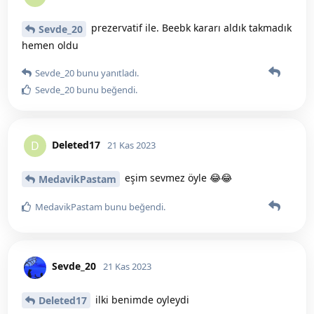
prezervatif ile. Beebk kararı aldık takmadık
Sevde_20
hemen oldu
Sevde_20
bunu yanıtladı.
Sevde_20
bunu beğendi
.
Deleted17
D
21 Kas 2023
eşim sevmez öyle 😂😂
MedavikPastam
MedavikPastam
bunu beğendi
.
Sevde_20
21 Kas 2023
ilki benimde oyleydi
Deleted17