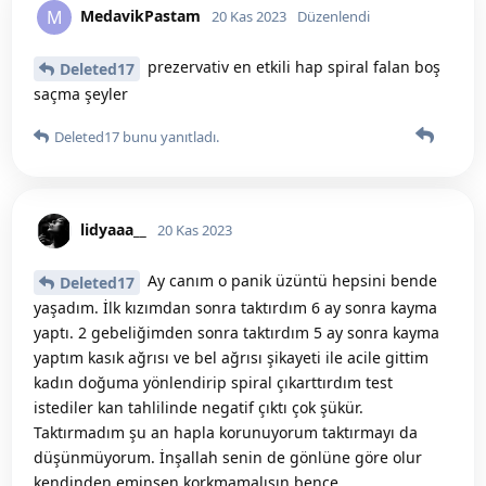
MedavikPastam
M
20 Kas 2023
Düzenlendi
prezervativ en etkili hap spiral falan boş
Deleted17
saçma şeyler
Deleted17
bunu yanıtladı.
lidyaaa__
20 Kas 2023
Ay canım o panik üzüntü hepsini bende
Deleted17
yaşadım. İlk kızımdan sonra taktırdım 6 ay sonra kayma
yaptı. 2 gebeliğimden sonra taktırdım 5 ay sonra kayma
yaptım kasık ağrısı ve bel ağrısı şikayeti ile acile gittim
kadın doğuma yönlendirip spiral çıkarttırdım test
istediler kan tahlilinde negatif çıktı çok şükür.
Taktırmadım şu an hapla korunuyorum taktırmayı da
düşünmüyorum. İnşallah senin de gönlüne göre olur
kendinden eminsen korkmamalısın bence.