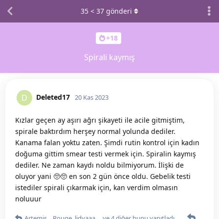
35
<
37
gönderi
+18
Spirali kaymış
Deleted17
D
20 Kas 2023
Kızlar geçen ay aşırı ağrı şikayeti ile acile gitmiştim,
spirale baktırdım herşey normal yolunda dediler.
Kanama falan yoktu zaten. Şimdi rutin kontrol için kadın
doğuma gittim smear testi vermek için. Spiralin kaymış
dediler. Ne zaman kaydı noldu bilmiyorum. İlişki de
oluyor yani 🥺🥺 en son 2 gün önce oldu. Gebelik testi
istediler spirali çıkarmak için, kan verdim olmasın
noluuur
Artemis_
,
Rouge
,
lidyaaa__
ve
4
diğer
bunu yanıtladı.