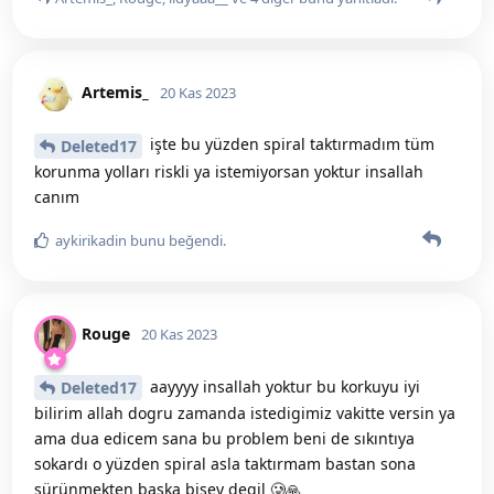
Artemis_
20 Kas 2023
işte bu yüzden spiral taktırmadım tüm
Deleted17
korunma yolları riskli ya istemiyorsan yoktur insallah
canım
aykirikadin
bunu beğendi
.
Rouge
20 Kas 2023
aayyyy insallah yoktur bu korkuyu iyi
Deleted17
bilirim allah dogru zamanda istedigimiz vakitte versin ya
ama dua edicem sana bu problem beni de sıkıntıya
sokardı o yüzden spiral asla taktırmam bastan sona
sürünmekten baska bisey degil 🥲🙏