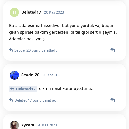
Deleted17
D
20 Kas 2023
Bu arada eşimiz hissediyor batıyor diyorduk ya, bugün
çıkan spirale baktım gerçekten ipi tel gibi sert bişeymiş.
Adamlar haklıymış
Sevde_20
bunu yanıtladı.
Sevde_20
20 Kas 2023
o zmn nasıl korunuyodunuz
Deleted17
Deleted17
bunu yanıtladı.
xyzem
20 Kas 2023