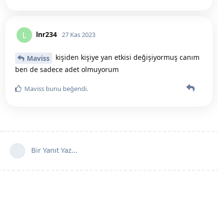
lnr234
L
27 Kas 2023
kişiden kişiye yan etkisi değişiyormuş canım
Maviss
ben de sadece adet olmuyorum
Maviss
bunu beğendi
.
Bir Yanıt Yaz...