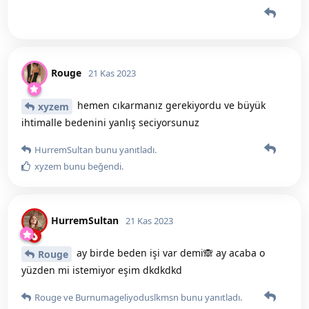
Rouge
21 Kas 2023
hemen cıkarmanız gerekiyordu ve büyük
xyzem
ihtimalle bedenini yanlış seciyorsunuz
HurremSultan
bunu yanıtladı.
xyzem
bunu beğendi
.
HurremSultan
21 Kas 2023
ay birde beden işi var demi🙈 ay acaba o
Rouge
yüzden mi istemiyor eşim dkdkdkd
Rouge
ve
Burnumageliyoduslkmsn
bunu yanıtladı.