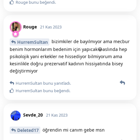
Rouge
bunu beğendi
.
Rouge
21 Kas 2023
bizimkiler de bayılmıyor ama mecbur
HurremSultan
benim hormonlarım bedenim için yapıcak😂aslında hep
psikolojik yani erkekler ne hissediyor bilmiyorum ama
kesinlikle doğru prezervatif kadının hissiyatında bisey
değiştirmiyor
HurremSultan
bunu yanıtladı.
HurremSultan
bunu beğendi
.
Sevde_20
21 Kas 2023
öğrendin mi canım gebe msn
Deleted17