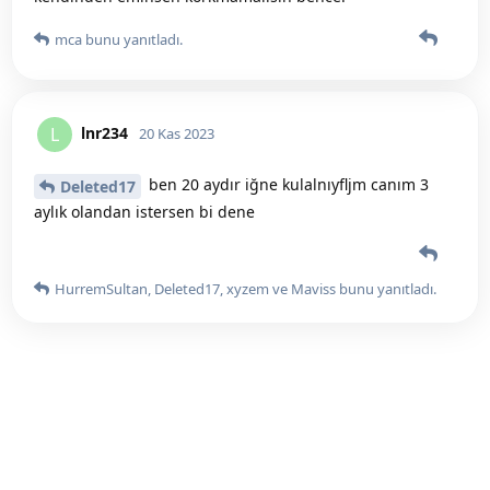
mca
bunu yanıtladı.
lnr234
L
20 Kas 2023
ben 20 aydır iğne kulalnıyfljm canım 3
Deleted17
aylık olandan istersen bi dene
HurremSultan
,
Deleted17
,
xyzem
ve
Maviss
bunu yanıtladı.