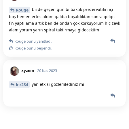
bizde geçen gün bi baktık prezervatifin içi
Rouge
boş hemen ertes aldım galiba boşaldıktan sonra gelgit
fln yaptı ama artık ben de ondan çok korkuyorum hiç zevk
alamıyorum yarın spiral taktırmaya gidecektim
Rouge
bunu yanıtladı.
Rouge
bunu beğendi
.
xyzem
20 Kas 2023
yan etkisi gözlemlediniz mi
lnr234