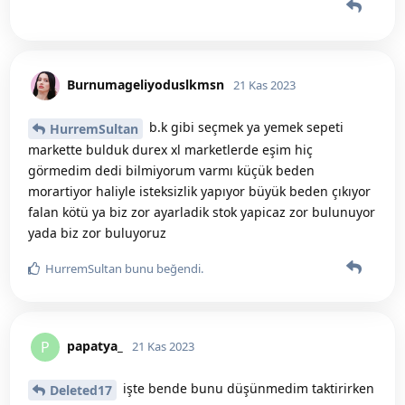
Burnumageliyoduslkmsn
21 Kas 2023
b.k gibi seçmek ya yemek sepeti
HurremSultan
markette bulduk durex xl marketlerde eşim hiç
görmedim dedi bilmiyorum varmı küçük beden
morartiyor haliyle isteksizlik yapıyor büyük beden çıkıyor
falan kötü ya biz zor ayarladik stok yapicaz zor bulunuyor
yada biz zor buluyoruz
HurremSultan
bunu beğendi
.
papatya_
P
21 Kas 2023
işte bende bunu düşünmedim taktirirken
Deleted17