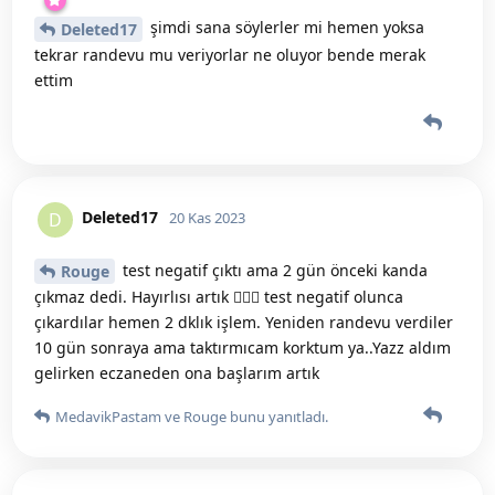
şimdi sana söylerler mi hemen yoksa
Deleted17
tekrar randevu mu veriyorlar ne oluyor bende merak
ettim
Deleted17
D
20 Kas 2023
test negatif çıktı ama 2 gün önceki kanda
Rouge
çıkmaz dedi. Hayırlısı artık 🤷🏻‍♀️ test negatif olunca
çıkardılar hemen 2 dklık işlem. Yeniden randevu verdiler
10 gün sonraya ama taktırmıcam korktum ya..Yazz aldım
gelirken eczaneden ona başlarım artık
MedavikPastam
ve
Rouge
bunu yanıtladı.