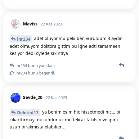
Maviss
22 Kas 2023
adet oluyonmu peki ben vuruldum 3 aydır
lnr234
adet olmuyom doktora gittim bu iğne adti tamameen
kesiyor dedi öylede sıkıntıya
lnr234
bunu yanıtladı.
lnr234
bunu beğendi
.
Sevde_20
22 Kas 2023
ya benim esim hic hissetmedi hic… bi
Deleted17
cikarttirmayi dusundunuz mu tekrar takılsın ve ipini
uzun birakmista olabilier ..