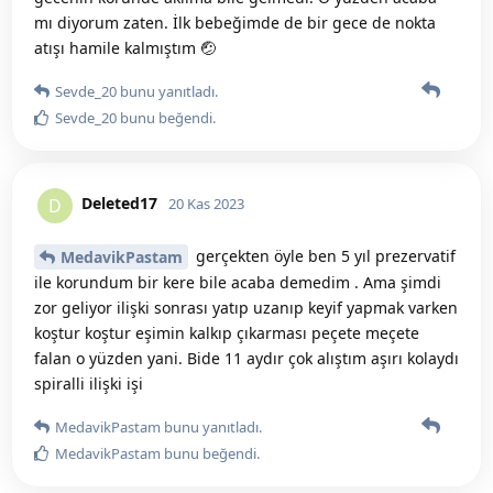
mı diyorum zaten. İlk bebeğimde de bir gece de nokta
atışı hamile kalmıştım 🤕
Sevde_20
bunu yanıtladı.
Sevde_20
bunu beğendi
.
Deleted17
D
20 Kas 2023
gerçekten öyle ben 5 yıl prezervatif
MedavikPastam
ile korundum bir kere bile acaba demedim . Ama şimdi
zor geliyor ilişki sonrası yatıp uzanıp keyif yapmak varken
koştur koştur eşimin kalkıp çıkarması peçete meçete
falan o yüzden yani. Bide 11 aydır çok alıştım aşırı kolaydı
spiralli ilişki işi
MedavikPastam
bunu yanıtladı.
MedavikPastam
bunu beğendi
.