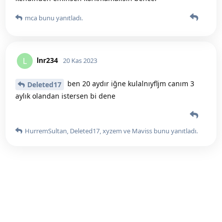
mca
bunu yanıtladı.
lnr234
L
20 Kas 2023
ben 20 aydır iğne kulalnıyfljm canım 3
Deleted17
aylık olandan istersen bi dene
HurremSultan
,
Deleted17
,
xyzem
ve
Maviss
bunu yanıtladı.