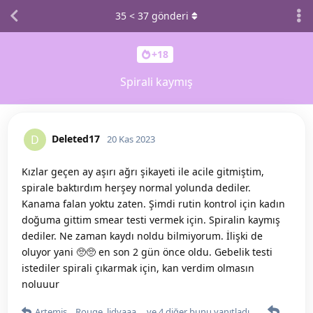
35
<
37
gönderi
+18
Spirali kaymış
Deleted17
D
20 Kas 2023
Kızlar geçen ay aşırı ağrı şikayeti ile acile gitmiştim,
spirale baktırdım herşey normal yolunda dediler.
Kanama falan yoktu zaten. Şimdi rutin kontrol için kadın
doğuma gittim smear testi vermek için. Spiralin kaymış
dediler. Ne zaman kaydı noldu bilmiyorum. İlişki de
oluyor yani 🥺🥺 en son 2 gün önce oldu. Gebelik testi
istediler spirali çıkarmak için, kan verdim olmasın
noluuur
Artemis_
,
Rouge
,
lidyaaa__
ve
4
diğer
bunu yanıtladı.