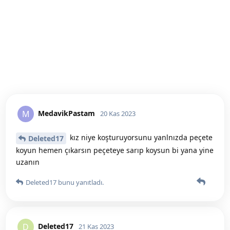
MedavikPastam
M
20 Kas 2023
kız niye koşturuyorsunu yanlnızda peçete
Deleted17
koyun hemen çıkarsın peçeteye sarıp koysun bi yana yine
uzanın
Deleted17
bunu yanıtladı.
Deleted17
D
21 Kas 2023