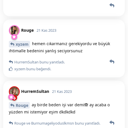
Rouge
21 Kas 2023
hemen cıkarmanız gerekiyordu ve büyük
xyzem
ihtimalle bedenini yanlış seciyorsunuz
HurremSultan
bunu yanıtladı.
xyzem
bunu beğendi
.
HurremSultan
21 Kas 2023
ay birde beden işi var demi🙈 ay acaba o
Rouge
yüzden mi istemiyor eşim dkdkdkd
Rouge
ve
Burnumageliyoduslkmsn
bunu yanıtladı.