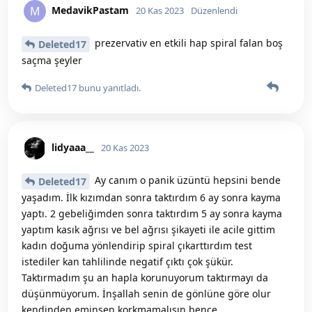
MedavikPastam
M
20 Kas 2023
Düzenlendi
prezervativ en etkili hap spiral falan boş
Deleted17
saçma şeyler
Deleted17
bunu yanıtladı.
lidyaaa__
20 Kas 2023
Ay canım o panik üzüntü hepsini bende
Deleted17
yaşadım. İlk kızımdan sonra taktırdım 6 ay sonra kayma
yaptı. 2 gebeliğimden sonra taktırdım 5 ay sonra kayma
yaptım kasık ağrısı ve bel ağrısı şikayeti ile acile gittim
kadın doğuma yönlendirip spiral çıkarttırdım test
istediler kan tahlilinde negatif çıktı çok şükür.
Taktırmadım şu an hapla korunuyorum taktırmayı da
düşünmüyorum. İnşallah senin de gönlüne göre olur
kendinden eminsen korkmamalısın bence.