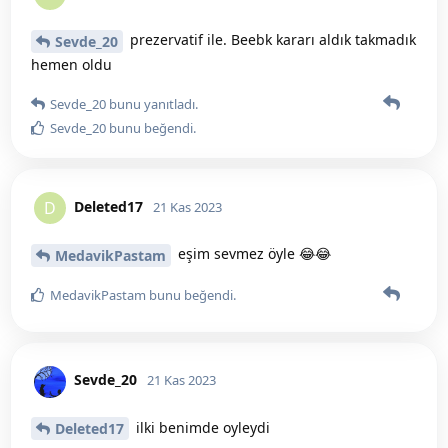
prezervatif ile. Beebk kararı aldık takmadık
Sevde_20
hemen oldu
Sevde_20
bunu yanıtladı.
Sevde_20
bunu beğendi
.
Deleted17
D
21 Kas 2023
eşim sevmez öyle 😂😂
MedavikPastam
MedavikPastam
bunu beğendi
.
Sevde_20
21 Kas 2023
ilki benimde oyleydi
Deleted17