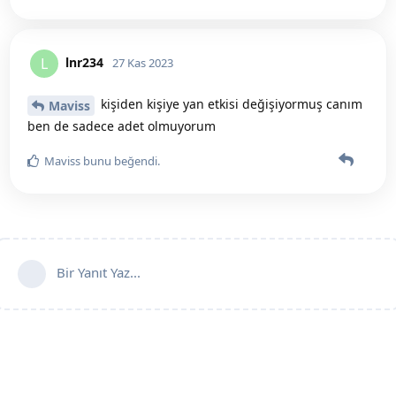
lnr234
L
27 Kas 2023
kişiden kişiye yan etkisi değişiyormuş canım
Maviss
ben de sadece adet olmuyorum
Maviss
bunu beğendi
.
Bir Yanıt Yaz...