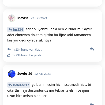
Maviss
22 Kas 2023
adet oluyonmu peki ben vuruldum 3 aydır
lnr234
adet olmuyom doktora gittim bu iğne adti tamameen
kesiyor dedi öylede sıkıntıya
lnr234
bunu yanıtladı.
lnr234
bunu beğendi
.
Sevde_20
22 Kas 2023
ya benim esim hic hissetmedi hic… bi
Deleted17
cikarttirmayi dusundunuz mu tekrar takılsın ve ipini
uzun birakmista olabilier ..