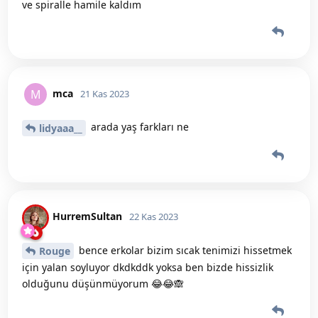
ve spiralle hamile kaldım
mca
M
21 Kas 2023
arada yaş farkları ne
lidyaaa__
HurremSultan
22 Kas 2023
bence erkolar bizim sıcak tenimizi hissetmek
Rouge
için yalan soyluyor dkdkddk yoksa ben bizde hissizlik
olduğunu düşünmüyorum 😂😂🙈