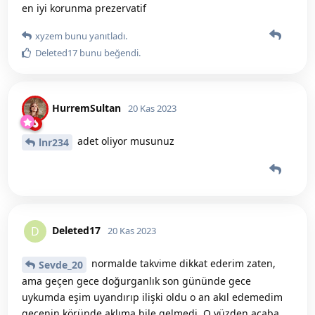
en iyi korunma prezervatif
xyzem
bunu yanıtladı.
Deleted17
bunu beğendi
.
HurremSultan
20 Kas 2023
adet oliyor musunuz
lnr234
Deleted17
D
20 Kas 2023
normalde takvime dikkat ederim zaten,
Sevde_20
ama geçen gece doğurganlık son gününde gece
uykumda eşim uyandırıp ilişki oldu o an akıl edemedim
gecenin köründe aklıma bile gelmedi. O yüzden acaba