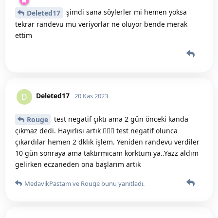
şimdi sana söylerler mi hemen yoksa
Deleted17
tekrar randevu mu veriyorlar ne oluyor bende merak
ettim
Deleted17
D
20 Kas 2023
test negatif çıktı ama 2 gün önceki kanda
Rouge
çıkmaz dedi. Hayırlısı artık 🤷🏻‍♀️ test negatif olunca
çıkardılar hemen 2 dklık işlem. Yeniden randevu verdiler
10 gün sonraya ama taktırmıcam korktum ya..Yazz aldım
gelirken eczaneden ona başlarım artık
MedavikPastam
ve
Rouge
bunu yanıtladı.