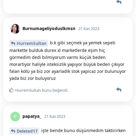
Burnumageliyoduslkmsn
21 Kas 2023
b.k gibi seçmek ya yemek sepeti
HurremSultan
markette bulduk durex xl marketlerde eşim hiç
görmedim dedi bilmiyorum varmı küçük beden
morartiyor haliyle isteksizlik yapıyor büyük beden çıkıyor
falan kötü ya biz zor ayarladik stok yapicaz zor bulunuyor
yada biz zor buluyoruz
HurremSultan
bunu beğendi
.
papatya_
P
21 Kas 2023
işte bende bunu düşünmedim taktirirken
Deleted17