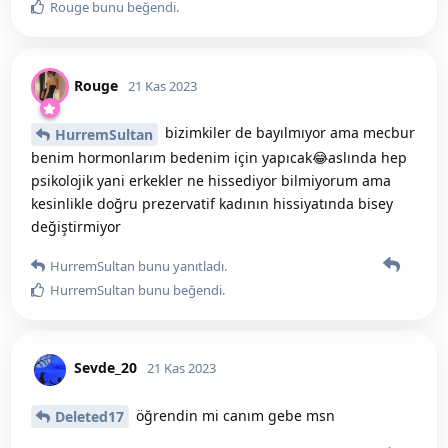
Rouge
bunu beğendi
.
Rouge
21 Kas 2023
bizimkiler de bayılmıyor ama mecbur
HurremSultan
benim hormonlarım bedenim için yapıcak😂aslında hep
psikolojik yani erkekler ne hissediyor bilmiyorum ama
kesinlikle doğru prezervatif kadının hissiyatında bisey
değiştirmiyor
HurremSultan
bunu yanıtladı.
HurremSultan
bunu beğendi
.
Sevde_20
21 Kas 2023
öğrendin mi canım gebe msn
Deleted17