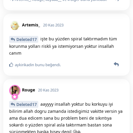
Artemis_
20 Kas 2023
işte bu yüzden spiral taktırmadım tüm
Deleted17
korunma yolları riskli ya istemiyorsan yoktur insallah
canım
aykirikadin
bunu beğendi
.
Rouge
20 Kas 2023
aayyyy insallah yoktur bu korkuyu iyi
Deleted17
bilirim allah dogru zamanda istedigimiz vakitte versin ya
ama dua edicem sana bu problem beni de sıkıntıya
sokardı o yüzden spiral asla taktırmam bastan sona
sürünmekten baska bisey degil 🥲🙏