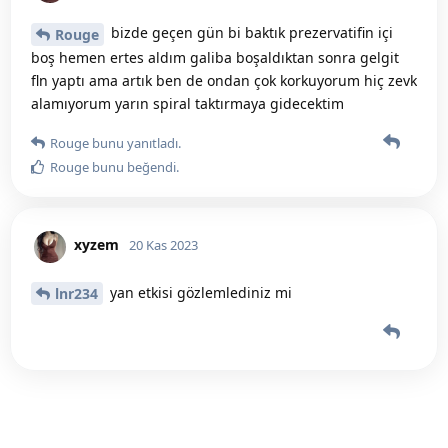
bizde geçen gün bi baktık prezervatifin içi
Rouge
boş hemen ertes aldım galiba boşaldıktan sonra gelgit
fln yaptı ama artık ben de ondan çok korkuyorum hiç zevk
alamıyorum yarın spiral taktırmaya gidecektim
Rouge
bunu yanıtladı.
Rouge
bunu beğendi
.
xyzem
20 Kas 2023
yan etkisi gözlemlediniz mi
lnr234