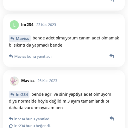
lnr234
L
23 Kas 2023
bende adet olmuyorum canım adet olmamak
Maviss
bi sıkıntı da yapmadı bende
Maviss
bunu yanıtladı.
Maviss
26 Kas 2023
bende ağrı ve sinir yaptiya adet olmuyom
lnr234
diye normalde böyle değildim 3 ayım tamamlandı bı
dahada vurunmayacam ben
lnr234
bunu yanıtladı.
lnr234
bunu beğendi
.