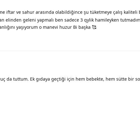
 iftar ve sahur arasında olabildiğince şu tüketmeye çalış kaliteli 
san elinden geleni yapmalı ben sadece 3 qylik hamileyken tutmadı
anlığını yaşıyorum o manevi huzur Bi başka 🥰
ç da tuttum. Ek gıdaya geçtiği için hem bebekte, hem sütte bir s