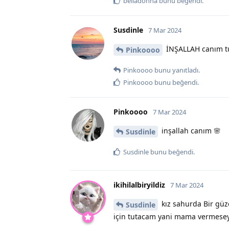
belladonna
bunu beğendi
.
Susdinle
7 Mar 2024
İNŞALLAH canım t
Pinkoooo
Pinkoooo
bunu yanıtladı.
Pinkoooo
bunu beğendi
.
Pinkoooo
7 Mar 2024
inşallah canım 🌸
Susdinle
Susdinle
bunu beğendi
.
ikihilalbiryildiz
7 Mar 2024
kız sahurda Bir gü
Susdinle
için tutacam yani mama vermese