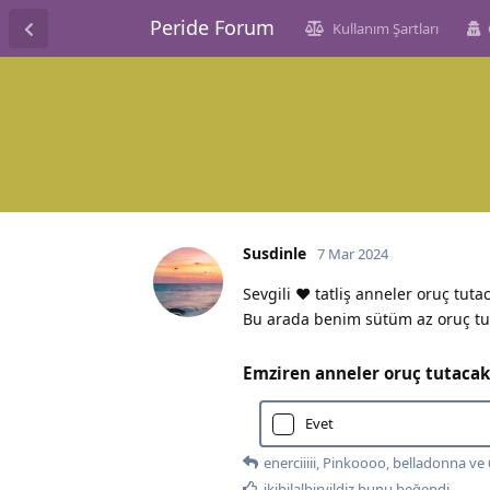
Peride Forum
Kullanım Şartları
Susdinle
7 Mar 2024
Sevgili ♥ tatliş anneler oruç tuta
Bu arada benim sütüm az oruç tut
Emziren anneler oruç tutacak
Evet
enerciiiii
,
Pinkoooo
,
belladonna
ve
ikihilalbiryildiz
bunu beğendi
.