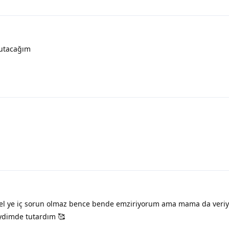
utacağım
zel ye iç sorun olmaz bence bende emziriyorum ama mama da ver
ydimde tutardım 🥰