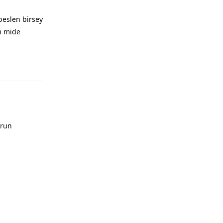
beslen birsey
m mide
orun