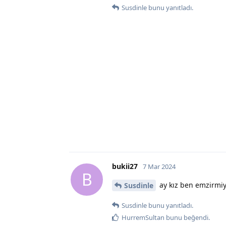
Susdinle
bunu yanıtladı.
bukii27
7 Mar 2024
B
ay kız ben emzirmi
Susdinle
Susdinle
bunu yanıtladı.
HurremSultan
bunu beğendi
.