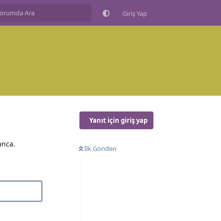
Giriş Yap
Yanıt için giriş yap
anca.
İlk Gönderi