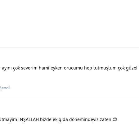
ayını çok severim hamileyken orucumu hep tutmuştum çok güzel 
ğendi
.
tmayim İNŞALLAH bizde ek gıda dönemindeyiz zaten 😊