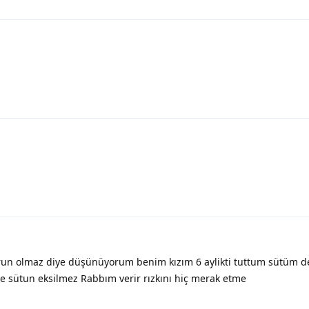
run olmaz diye düşünüyorum benim kızım 6 aylikti tuttum sütüm d
e sütun eksilmez Rabbım verir rızkını hiç merak etme