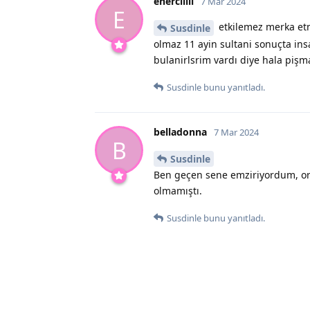
enerciiiii
7 Mar 2024
E
etkilemez merka etme
Susdinle
olmaz 11 ayin sultani sonuçta in
bulanirlsrim vardı diye hala pişm
Susdinle
bunu yanıtladı.
belladonna
7 Mar 2024
B
Susdinle
Ben geçen sene emziriyordum, oru
olmamıştı.
Susdinle
bunu yanıtladı.