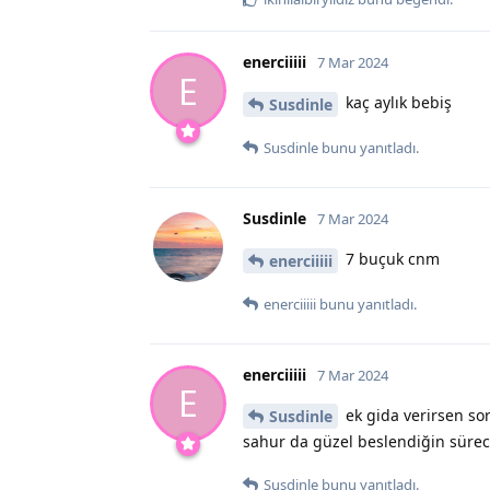
enerciiiii
7 Mar 2024
E
kaç aylık bebiş
Susdinle
Susdinle
bunu yanıtladı.
Susdinle
7 Mar 2024
7 buçuk cnm
enerciiiii
enerciiiii
bunu yanıtladı.
enerciiiii
7 Mar 2024
E
ek gida verirsen so
Susdinle
sahur da güzel beslendiğin sürec
Susdinle
bunu yanıtladı.