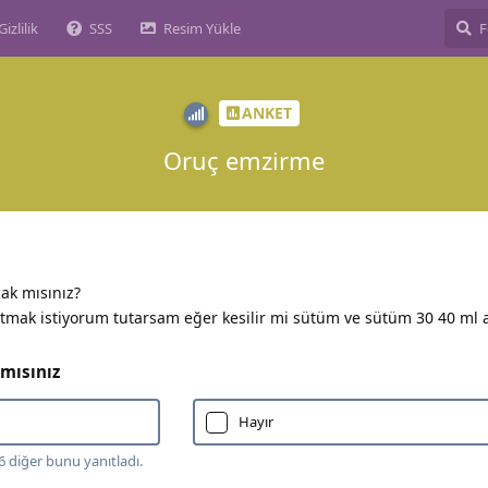
Gizlilik
SSS
Resim Yükle
ANKET
Oruç emzirme
cak mısınız?
mak istiyorum tutarsam eğer kesilir mi sütüm ve sütüm 30 40 ml 
mısınız
Hayır
6
diğer
bunu yanıtladı.