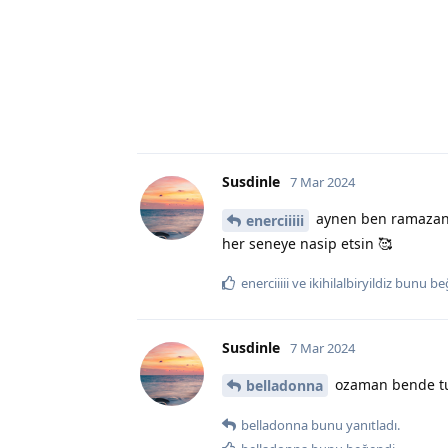
Susdinle
7 Mar 2024
aynen ben ramazan 
enerciiiii
her seneye nasip etsin 🥰
enerciiiii
ve
ikihilalbiryildiz
bunu be
Susdinle
7 Mar 2024
ozaman bende tu
belladonna
belladonna
bunu yanıtladı.