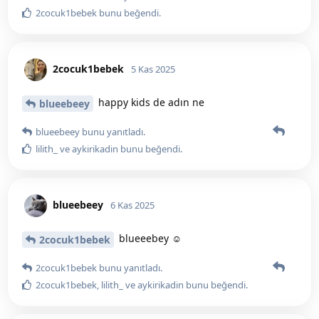
2cocuk1bebek
bunu beğendi
.
2cocuk1bebek
5 Kas 2025
happy kids de adın ne
blueebeey
blueebeey
bunu yanıtladı.
lilith_
ve
aykirikadin
bunu beğendi
.
blueebeey
6 Kas 2025
blueeebey ☺️
2cocuk1bebek
2cocuk1bebek
bunu yanıtladı.
2cocuk1bebek
,
lilith_
ve
aykirikadin
bunu beğendi
.