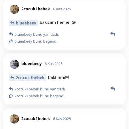
2cocuk1bebek
6 Kas 2025
bakıcam hemen 😅
blueebeey
blueebeey
bunu yanıtladı.
blueebeey
bunu beğendi
.
blueebeey
6 Kas 2025
baktinmi🤣
2cocuk1bebek
2cocuk1bebek
bunu yanıtladı.
2cocuk1bebek
bunu beğendi
.
2cocuk1bebek
6 Kas 2025