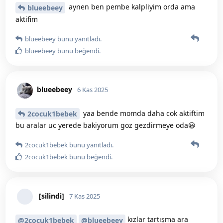
aynen ben pembe kalpliyim orda ama
blueebeey
aktifim
blueebeey
bunu yanıtladı.
blueebeey
bunu beğendi
.
blueebeey
6 Kas 2025
yaa bende momda daha cok aktiftim
2cocuk1bebek
bu aralar uc yerede bakiyorum goz gezdirmeye oda😀
2cocuk1bebek
bunu yanıtladı.
2cocuk1bebek
bunu beğendi
.
[silindi]
7 Kas 2025
kızlar tartışma ara
@2cocuk1bebek
@blueebeey