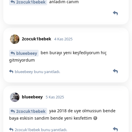
anladım canım
2cocuk1bebek
2cocuk1bebek
4 Kas 2025
ben burayı yeni keşfediyorum hiç
blueebeey
gitmiyordum
blueebeey
bunu yanıtladı.
blueebeey
5 Kas 2025
yaa 2018 de uye olmussun bende
2cocuk1bebek
baya eskisin sandim bende yeni kesfettim 😅
2cocuk1bebek
bunu yanıtladı.