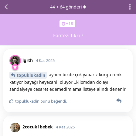
44
<
64
gönderi
+18
Fantezi fikri ?
lgrth
4 Kas 2025
aynen bizde çok yaparız kurgu renk
topuklukadin
katıyor bayağı heyecanlı oluyor ..kilomdan dolayı
sandalyeye cesaret edemedim ama listeye alındı denenir
topuklukadin
bunu beğendi
.
2cocuk1bebek
4 Kas 2025