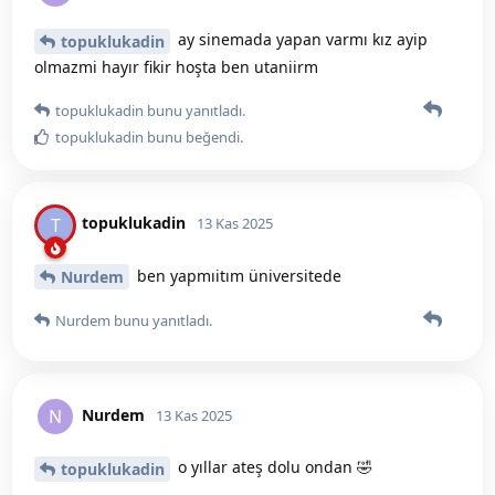
ay sinemada yapan varmı kız ayip
topuklukadin
olmazmi hayır fikir hoşta ben utaniirm
topuklukadin
bunu yanıtladı.
topuklukadin
bunu beğendi
.
topuklukadin
T
13 Kas 2025
ben yapmıitım üniversitede
Nurdem
Nurdem
bunu yanıtladı.
Nurdem
N
13 Kas 2025
o yıllar ateş dolu ondan 🤣
topuklukadin