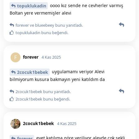
oooo kız sende ne cevherler varmış
topuklukadin
Boltan yere vermemişler alevi
forever
ve
blueebeey
bunu yanıtladı.
topuklukadin
bunu beğendi
.
forever
F
4 Kas 2025
uygulamamı veriyor Alevi
2cocuk1bebek
bilmiyorum kusura bakmayın yeni katıldım da
2cocuk1bebek
bunu yanıtladı.
2cocuk1bebek
bunu beğendi
.
2cocuk1bebek
4 Kas 2025
evet katılıma göre veriliyor alevde çok şekli
forever