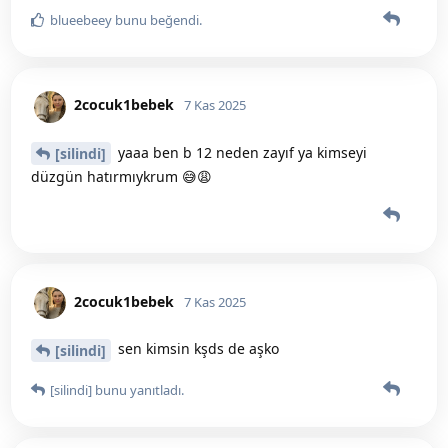
blueebeey
bunu beğendi
.
2cocuk1bebek
7 Kas 2025
yaaa ben b 12 neden zayıf ya kimseyi
[silindi]
düzgün hatırmıykrum 😅😩
2cocuk1bebek
7 Kas 2025
sen kimsin kşds de aşko
[silindi]
[silindi]
bunu yanıtladı.