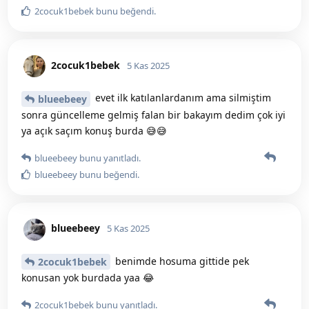
2cocuk1bebek
bunu beğendi
.
2cocuk1bebek
5 Kas 2025
evet ilk katılanlardanım ama silmiştim
blueebeey
sonra güncelleme gelmiş falan bir bakayım dedim çok iyi
ya açık saçım konuş burda 😅😅
blueebeey
bunu yanıtladı.
blueebeey
bunu beğendi
.
blueebeey
5 Kas 2025
benimde hosuma gittide pek
2cocuk1bebek
konusan yok burdada yaa 😂
2cocuk1bebek
bunu yanıtladı.