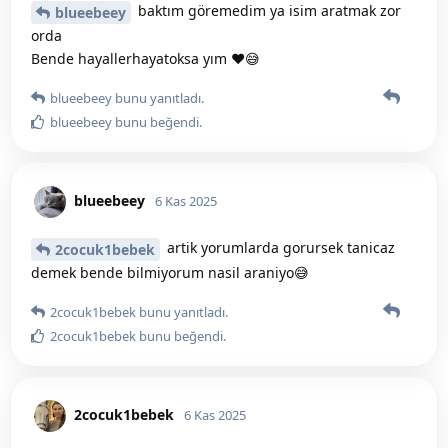
baktım göremedim ya isim aratmak zor
blueebeey
orda
Bende hayallerhayatoksa yım ❤️😅
blueebeey
bunu yanıtladı.
blueebeey
bunu beğendi
.
blueebeey
6 Kas 2025
artik yorumlarda gorursek tanicaz
2cocuk1bebek
demek bende bilmiyorum nasil araniyo😅
2cocuk1bebek
bunu yanıtladı.
2cocuk1bebek
bunu beğendi
.
2cocuk1bebek
6 Kas 2025