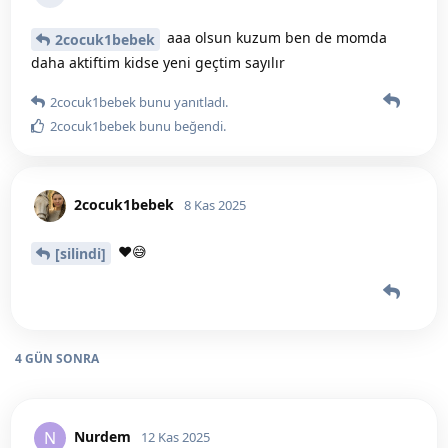
aaa olsun kuzum ben de momda
2cocuk1bebek
daha aktiftim kidse yeni geçtim sayılır
2cocuk1bebek
bunu yanıtladı.
2cocuk1bebek
bunu beğendi
.
2cocuk1bebek
8 Kas 2025
❤️😅
[silindi]
4 GÜN
SONRA
Nurdem
N
12 Kas 2025