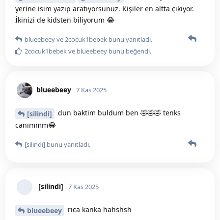
yerine isim yazıp aratıyorsunuz. Kişiler en altta çıkıyor.
İkinizi de kidsten biliyorum 😂
blueebeey
ve
2cocuk1bebek
bunu yanıtladı.
2cocuk1bebek
ve
blueebeey
bunu beğendi
.
blueebeey
7 Kas 2025
dun baktim buldum ben 🤣🤣🤣 tenks
[silindi]
canımmm😂
[silindi]
bunu yanıtladı.
[silindi]
7 Kas 2025
rica kanka hahshsh
blueebeey