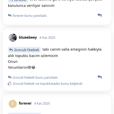
konulunca veriliyor sanırım
forever
bunu yanıtladı.
blueebeey
4 Kas 2025
tabi canim valla emeginin hakkiyla
2cocuk1bebek
aldi topuklu bacim ozlemisim
Onun
Yorumlarini🫣😂
2cocuk1bebek
bunu yanıtladı.
2cocuk1bebek
ve
topuklukadin
bunu beğendi
.
forever
F
4 Kas 2025