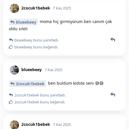
2cocuk1bebek
7 Kas 2025
moma hiç girmiyorum ben canım çok
blueebeey
oldu sileli
blueebeey
bunu yanıtladı.
blueebeey
bunu beğendi
.
blueebeey
7 Kas 2025
ben buldum kidste seni 😅😅
2cocuk1bebek
2cocuk1bebek
bunu yanıtladı.
2cocuk1bebek
bunu beğendi
.
2cocuk1bebek
7 Kas 2025