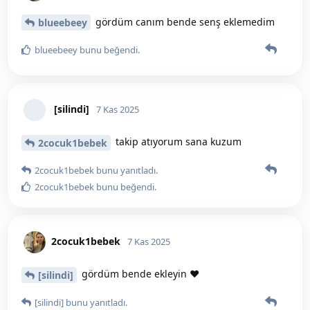
gördüm canım bende senş eklemedim
blueebeey
blueebeey
bunu beğendi
.
[silindi]
7 Kas 2025
takip atıyorum sana kuzum
2cocuk1bebek
2cocuk1bebek
bunu yanıtladı.
2cocuk1bebek
bunu beğendi
.
2cocuk1bebek
7 Kas 2025
gördüm bende ekleyin ❤️
[silindi]
[silindi]
bunu yanıtladı.